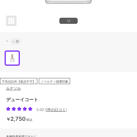
1/1
-
-
○
不良品以外【返品不可】
ノベルティ抽選対象
ルナソル
デューイコート
5.00
(
1件の口コミ
)
2,750
￥
税込
各種特典利用でさらに