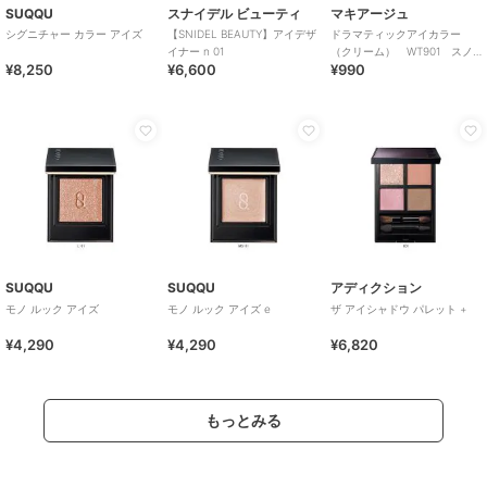
SUQQU
スナイデル ビューティ
マキアージュ
シグニチャー カラー アイズ
【SNIDEL BEAUTY】アイデザ
ドラマティックアイカラー
イナー n 01
（クリーム） WT901 スノ
¥8,250
¥6,600
¥990
ーボール
SUQQU
SUQQU
アディクション
モノ ルック アイズ
モノ ルック アイズ e
ザ アイシャドウ パレット +
¥4,290
¥4,290
¥6,820
もっとみる