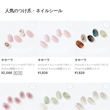
人気のつけ爪・ネイルシール
オホーラ
オホーラ
オホーラ
ohoraネイルシールNP-092 N
ohoraネイルシールND-084-J
ohoraネイルシールND-342 N
Audrey(韓国コスメ)
N Glossy Aurora(韓国コスメ)
Dreaming(韓国コスメ)
¥2,068
¥1,826
¥1,826
再入荷