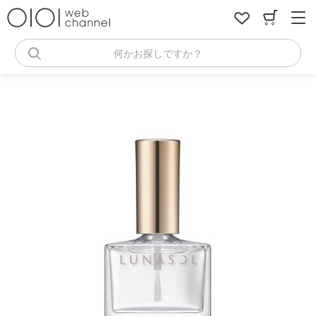
コ
ン
テ
ン
何かお探しですか？
ツ
へ
ス
キ
ッ
プ