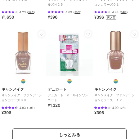
ルズＮ２５
ョンカラーズ０１
4.23
4.69
4.44
（
34件
）
（
33件
）
（
34件
）
¥1,650
¥396
¥396
再入荷
キャンメイク
デュカート
キャンメイク
キャンメイク ファンデーシ
デュカート オールインワン
キャンメイク ファンデーシ
ョンカラーズ０９
コート
ョンカラーズ １２
¥1,320
4.83
4.00
（
12件
）
（
3件
）
¥396
¥396
もっとみる