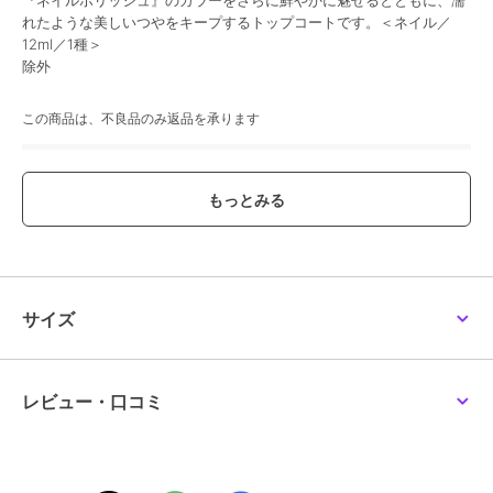
『ネイルポリッシュ』のカラーをさらに鮮やかに魅せるとともに、濡
れたような美しいつやをキープするトップコートです。＜ネイル／
12ml／1種＞
除外
この商品は、不良品のみ返品を承ります
ブランド
ルナソル
ショップ
ルナソル
／
阪急ビューティーオ
ンライン
商品カテゴリ
ハンドケア・ネイルケア
／
マニ
キュア・ジェルネイル
サイズ
性別タイプ
レディース
ハンドケア・ネイルケア
／
マニ
キュア・ジェルネイル
カラー
-
レビュー・口コミ
サイズ
-
素材
-
商品のお取り扱い方法