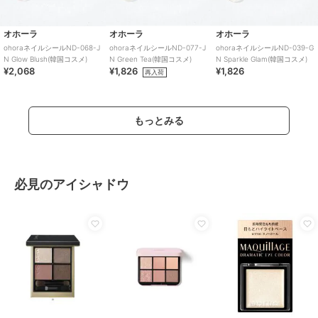
オホーラ
オホーラ
オホーラ
ohoraネイルシールND-068-J
ohoraネイルシールND-077-J
ohoraネイルシールND-039-G
N Glow Blush(韓国コスメ)
N Green Tea(韓国コスメ)
N Sparkle Glam(韓国コスメ)
¥2,068
¥1,826
¥1,826
再入荷
もっとみる
必見のアイシャドウ