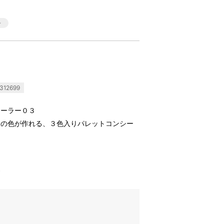
312699
シーラー０３
けの色が作れる、３色入りパレットコンシー
す