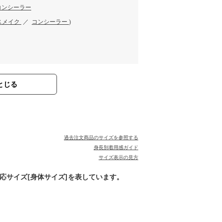
コンシーラー
スメイク
／
コンシーラー
)
とじる
過去注文商品のサイズを参照する
身長別着用感ガイド
サイズ表示の見方
対応サイズ[身体サイズ]を表しています。