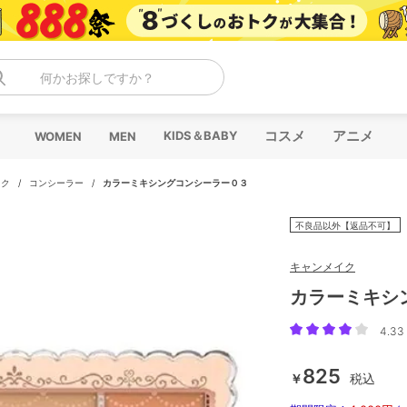
何かお探しですか？
コスメ
アニメ
KIDS＆BABY
WOMEN
MEN
イク
/
コンシーラー
/
カラーミキシングコンシーラー０３
不良品以外【返品不可】
キャンメイク
カラーミキシ
4.33 
825
￥
税込