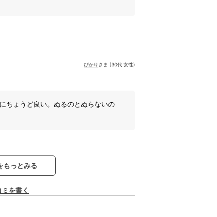
ぴかり
さま (30代 女性)
まにちょうど良い。ぬるのとぬらないの
。
をもっとみる
コミを書く