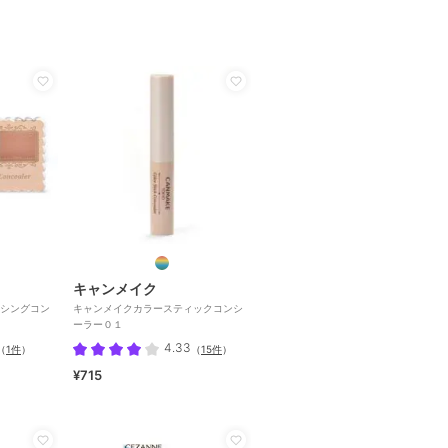
キャンメイク
シングコン
キャンメイクカラースティックコンシ
ーラー０１
4.33
（
1件
）
（
15件
）
¥715