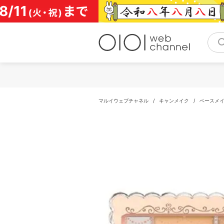
コ
ン
テ
ン
ツ
へ
ス
キ
ッ
プ
マルイウェブチャネル
/
キャンメイク
/
ベースメ