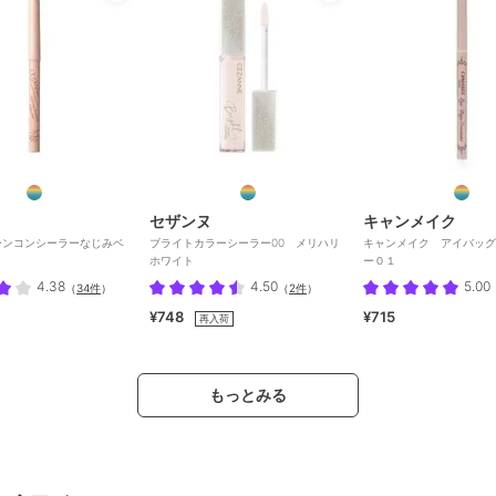
セザンヌ
キャンメイク
ーンコンシーラーなじみベ
ブライトカラーシーラー00 メリハリ
キャンメイク アイバッグ
ホワイト
ー０１
4.38
4.50
5.00
（
34件
）
（
2件
）
¥748
¥715
再入荷
もっとみる