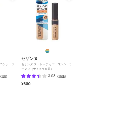
セザンヌ
コンシーラ
セザンヌ ストレッチカバーコンシーラ
ー２０（ナチュラル系）
3.93
（
1件
）
（
16件
）
¥660