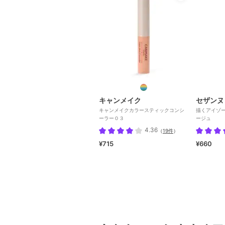
キャンメイク
セザンヌ
キャンメイクカラースティックコンシ
描くアイゾ
ーラー０３
ージュ
4.36
（
19件
）
¥715
¥660