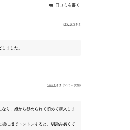
口コミを書く
ぽんポコ
さま
ピしました。
haru☆
さま (50代～ 女性)
になり、娘から勧められて初めて購入しま
た後に指でトントンすると、馴染み易くて