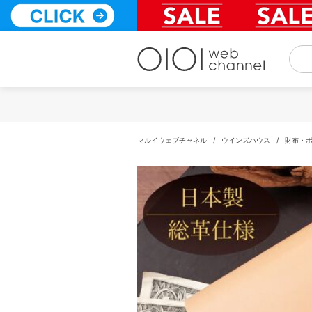
コ
ン
テ
ン
ツ
へ
ス
キ
ッ
プ
マルイウェブチャネル
/
ウインズハウス
/
財布・