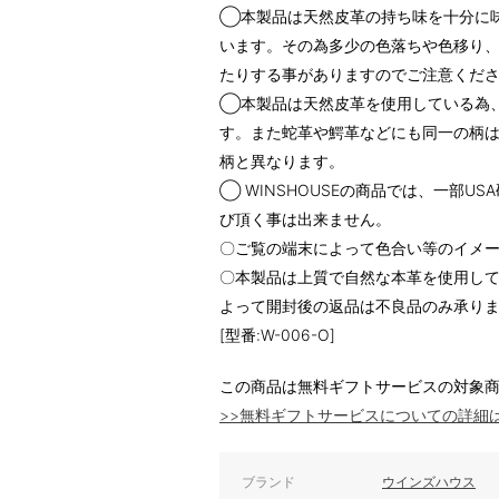
◯本製品は天然皮革の持ち味を十分に
います。その為多少の色落ちや色移り
たりする事がありますのでご注意くだ
◯本製品は天然皮革を使用している為
す。また蛇革や鰐革などにも同一の柄
柄と異なります。
◯ WINSHOUSEの商品では、一部
び頂く事は出来ません。
〇ご覧の端末によって色合い等のイメ
〇本製品は上質で自然な本革を使用し
よって開封後の返品は不良品のみ承り
[型番:W-006-O]
この商品は無料ギフトサービスの対象
>>無料ギフトサービスについての詳細
ブランド
ウインズハウス