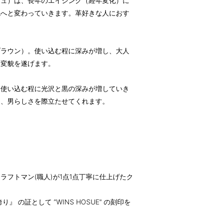
ジュ）は、長年のエイジング（経年変化）に
色へと変わっていきます。革好きな人におす
ブラウン）。使い込む程に深みが増し、大人
と変貌を遂げます。
、使い込む程に光沢と黒の深みが増していき
く、男らしさを際立たせてくれます。
フトマン(職人)が1点1点丁寧に仕上げたク
 の証として ”WINS HOSUE" の刻印を