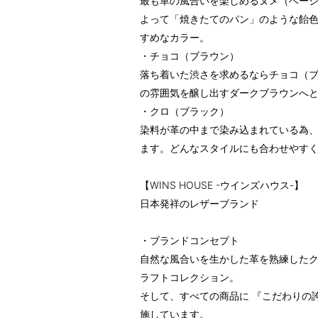
最も革の風合いを楽しめるヌメ（ベー
よって「焼きたてのパン」のような飴
すめなカラー。
・チョコ（ブラウン）
落ち着いた渋さを求めるならチョコ（
の雰囲気を醸し出すダークブラウンへ
・クロ（ブラック）
染料が革の中まで染み込まれている為
ます。どんなスタイルにも合わせやす
【WINS HOUSE -ウインズハウス-】
日本発祥のレザーブランド
・ブランドコンセプト
自然な風合いを生かした革を熟練したクラ
ラフトコレクション。
そして、すべての商品に 『こだわりの誇り』
施しています。