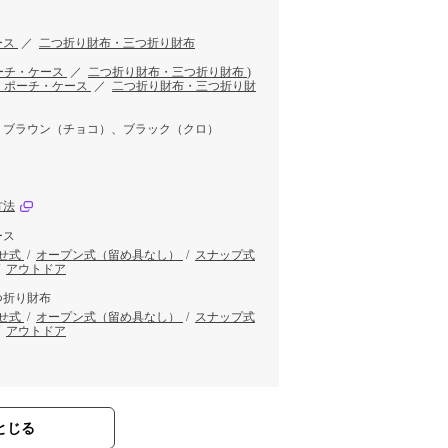
ース
／
二つ折り財布・三つ折り財布
ーチ・ケース
／
二つ折り財布・三つ折り財布
)
・ポーチ・ケース
／
二つ折り財布・三つ折り財
、ブラウン（チョコ）、ブラック（クロ）
方法
ース
せ式
/
オープン式（留め具なし）
/
スナップ式
/
アウトドア
つ折り財布
せ式
/
オープン式（留め具なし）
/
スナップ式
/
アウトドア
とじる