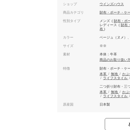
ショップ
ウインズハウス
商品カテゴリ
財布・ポーチ・ケ
性別タイプ
メンズ
(
財布・ポ
レディース
(
財布
布
)
カラー
ベージュ（ヌメ）
サイズ
※※
素材
本体：牛革
商品のお取り扱い
特徴
財布・ポーチ・ケ
本革
/
無地
/
かぶ
/
ライフスタイル
二つ折り財布・三
本革
/
無地
/
かぶ
/
ライフスタイル
原産国
日本製