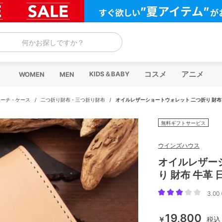
何かお探しですか？
コスメ
アニメ
KIDS＆BABY
WOMEN
MEN
ポーチ・ケース
/
二つ折り財布・三つ折り財布
/
オイルレザーショートウォレット 二つ折り 財布 
無料ギフトサービス
ウインズハウス
オイルレザー
り 財布 牛革 
3.00 
19,800
￥
税込