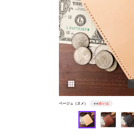
ベージュ（ヌメ）
※※
残り1点