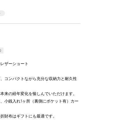
O
ルレザーショート
げ、コンパクトながら充分な収納力と耐久性
革本来の経年変化を愉しんでいただけます。
、小銭入れ1ヶ所（裏側にポケット有）カー
つ折財布はギフトにも最適です。