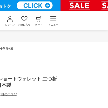
ログイン
お気に入り
カート
メニュー
牛革 日本製
ショートウォレット 二つ折
日本製
(
1件の口コミ
)