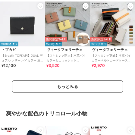
期間限定SALE
期間限定SALE
¥1888ｸｰﾎﾟﾝ
¥200ｸｰﾎﾟﾝ
¥200ｸｰﾎﾟﾝ
トプカピ
ヴィータフェリーチェ
ヴィータフェリーチェ
【Breath TOPKAPI】DUAL デ
【スキミング防止】本革バイ
【スキミング防止】本革バイ
ュアル レザー バイカラー 三つ
カラーミニウォレット
カラーベルトカードケース
¥12,100
¥3,520
¥2,970
折 財布 薄型 / 軽量
【aroco/アロコ】
【aroco/アロコ】
もっとみる
爽やかな配色のトリコロール小物