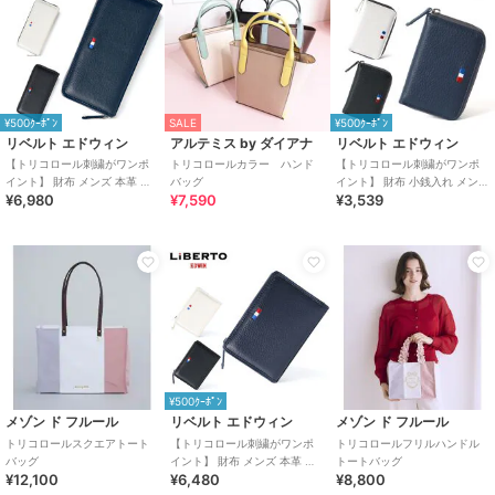
¥500ｸｰﾎﾟﾝ
SALE
¥500ｸｰﾎﾟﾝ
リベルト エドウィン
アルテミス by ダイアナ
リベルト エドウィン
【トリコロール刺繍がワンポ
トリコロールカラー ハンド
【トリコロール刺繍がワンポ
イント】 財布 メンズ 本革 長
バッグ
イント】 財布 小銭入れ メンズ
¥6,980
¥7,590
¥3,539
財布
牛革
¥500ｸｰﾎﾟﾝ
メゾン ド フルール
リベルト エドウィン
メゾン ド フルール
トリコロールスクエアトート
【トリコロール刺繍がワンポ
トリコロールフリルハンドル
バッグ
イント】 財布 メンズ 本革 二
トートバッグ
¥12,100
¥6,480
¥8,800
つ折り財布