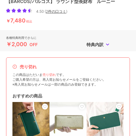
【BARCOS/バルコス】 ラウンド型長財布 ルーニー
4.50
(
2件の口コミ
)
7,480
￥
税込
各種特典利用でさらに
￥2,000
OFF
特典内訳
売り切れ
この商品はただいま
売り切れ
です。
ご購入希望の方は、再入荷お知らせメールをご登録ください。
※再入荷お知らせメールは一部の商品のみ登録できます。
おすすめの商品