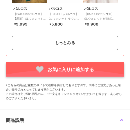
バルコス
バルコス
バルコス
【BARCOS/バルコス】
【BARCOS/バルコス】
【BARCOS/バルコス】
【馬革】GLウォレット
GLウォレット ラウンド
GLウォレット 蛇腹式長
ホースレザーコンパクト
型財布＜フェリーチェR
財布＜リトルノ ラウン
9,999
5,800
9,900
¥
¥
¥
長財布＜カバロ ベルデ
＞
ド＞
＞
もっとみる
お気に入りに追加する
バルコス
バルコス
バルコス
【BARCOS/バルコス】
【BARCOS/バルコス】
【BARCOS/バルコス】
※こちらの商品は複数のサイトで在庫を共有しておりますので、同時にご注文があった場
GLウォレット ラウンド
シュリンクレザーバイカ
ペイントレザーラウンド
合、売り切れとなってしまう事がございます。
型財布＜チルコロR＞
ラーラウンド型財布
型長財布
8,800
9,900
13,200
¥
¥
¥
この場合は売り切れ商品のみ、ご注文をキャンセルさせていただいております。あらかじ
めご了承くださいませ。
商品説明