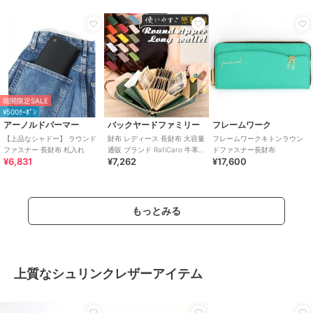
期間限定SALE
¥500ｸｰﾎﾟﾝ
アーノルドパーマー
バックヤードファミリー
フレームワーク
【上品なシャドー】 ラウンド
財布 レディース 長財布 大容量
フレームワークキトンラウン
ファスナー 長財布 札入れ
通販 ブランド RafiCaro 牛革
ドファスナー長財布
¥6,831
¥7,262
¥17,600
ラウンドファスナー 小銭入
もっとみる
上質なシュリンクレザーアイテム