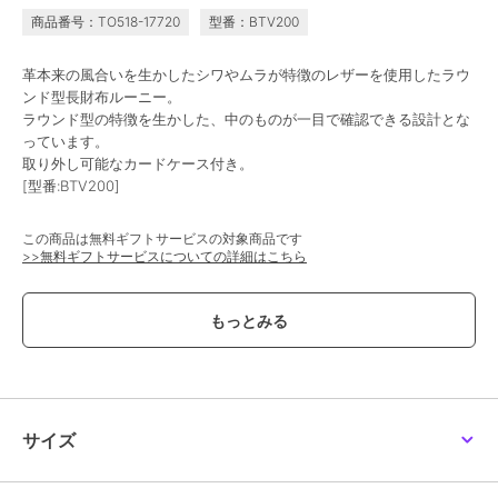
商品番号：TO518-17720
型番：BTV200
バルコス
バルコス
バルコス
革本来の風合いを生かしたシワやムラが特徴のレザーを使用したラウ
【BARCOS/バルコス】
【BARCOS/バルコス】
【BARCOS/バルコス】
ンド型長財布ルーニー。
シュリンクレザー財布
パテントレザーラウンド
シュリンクレザーJ字型
型長財布
ウォレット＜ナビオ＞
5,800
12,100
8,800
ラウンド型の特徴を生かした、中のものが一目で確認できる設計とな
¥
¥
¥
っています。
取り外し可能なカードケース付き。
[型番:BTV200]
この商品は無料ギフトサービスの対象商品です
>>無料ギフトサービスについての詳細はこちら
期間限定SALE
期間限定SALE
ブランド
バルコス（BARCOS）
バルコス
バルコス
バルコス
【BARCOS/バルコス】
【BARCOS/バルコス】
【BARCOS/バルコス】
ショップ
バルコス
GLウォレット ラウンド
シュリンクレザーL字型
シルキーレザーラウンド
型財布＜ステラグランデ
長財布
型ロングウォレット
5,800
6,400
13,200
¥
¥
¥
商品カテゴリ
財布・ポーチ・ケース
／
長財布
＞
性別タイプ
レディース
サイズ
財布・ポーチ・ケース
／
長財布
カラー
グリーン