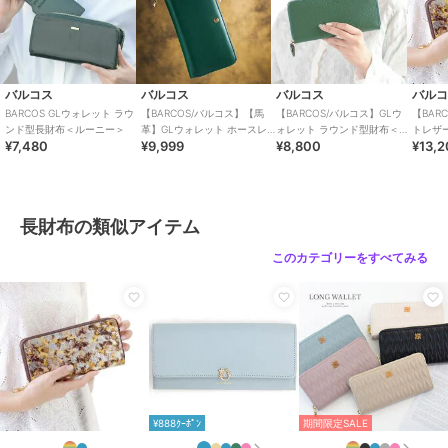
期間限定SALE
期間限定SALE
バルコス
バルコス
バルコス
バル
バルコス
バルコス
バルコス
BARCOS GLウォレット ラウ
【BARCOS/バルコス】【馬
【BARCOS/バルコス】GLウ
【BAR
【BARCOS/バルコス】
【BARCOS/バルコス】
BARCOS シュリンクレ
ンド型長財布＜ルーニー＞
革】GLウォレット ホースレ
ォレット ラウンド型財布＜チ
トレザ
クロコダイル型押しロン
シュリンクレザー蛇腹ミ
ザーバイカラーロングウ
¥7,480
¥9,999
¥8,800
¥13,
ザーコンパクト長財布＜カバ
ルコロR＞
グウォレット
ニウォレット
ォレット ベロニカ
5,500
5,800
6,000
¥
¥
¥
ロ ベルデ＞
長財布の類似アイテム
このカテゴリーをすべてみる
バルコス
バルコス
バルコス
【BARCOS/バルコス】
BARCOS GLウォレット
【BARCOS/バルコス】
シュリンクレザー切替ロ
ラウンド型長財布＜ルー
リトルノチップ付きコン
ングウォレット ロビン
ニー＞
パクト長財布
7,480
7,480
12,100
¥
¥
¥
¥888ｸｰﾎﾟﾝ
期間限定SALE