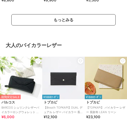
もっとみる
大人のバイカラーレザー
期間限定SALE
¥1888ｸｰﾎﾟﾝ
¥1888ｸｰﾎﾟﾝ
バルコス
トプカピ
トプカピ
BARCOS シュリンクレザーバ
【Breath TOPKAPI】DUAL デ
【TOPKAPI】 バイカラー レザ
イカラーロングウォレット ベ
ュアル レザー バイカラー 長財
ー 長財布 LEAN リーン
¥6,000
¥12,100
¥23,100
ロニカ
布 薄型 / 軽量