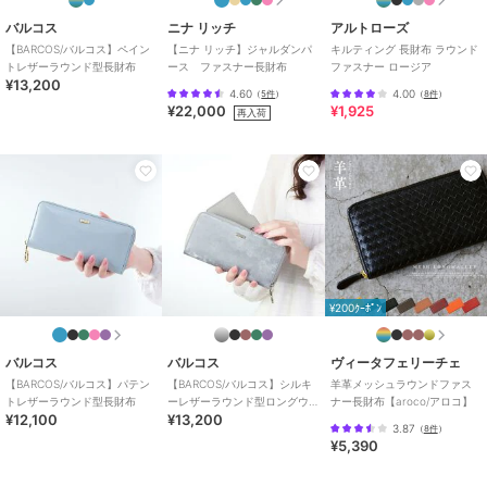
バルコス
ニナ リッチ
アルトローズ
【BARCOS/バルコス】ペイン
【ニナ リッチ】ジャルダンパ
キルティング 長財布 ラウンド
トレザーラウンド型長財布
ース ファスナー長財布
ファスナー ロージア
¥13,200
4.60
4.00
（
5件
）
（
8件
）
¥22,000
¥1,925
再入荷
バルコス
バルコス
バルコス
【BARCOS/バルコス】
【BARCOS/バルコス】
BARCOS GLウォレット
バイカラーシュリンクレ
ソフトステンドガラスレ
L字型長財布＜ローラ＞
ザースマホポシェット
ザーラウンド型財布
11,000
11,000
7,480
¥
¥
¥
¥200ｸｰﾎﾟﾝ
バルコス
バルコス
ヴィータフェリーチェ
バルコス
バルコス
バルコス
【BARCOS/バルコス】パテン
【BARCOS/バルコス】シルキ
羊革メッシュラウンドファス
トレザーラウンド型長財布
ーレザーラウンド型ロングウ
ナー長財布【aroco/アロコ】
【BARCOS/バルコス】
【BARCOS/バルコス】
配色ソフトステンドガラ
¥12,100
¥13,200
ォレット
グッドラックウォレット
サフィアノ調レザーウォ
スレザーL字型財布
3.87
（
8件
）
ゴートレザーL字型長財
レット
11,000
11,000
13,200
¥
¥
¥
¥5,390
布 ＜リオ＞