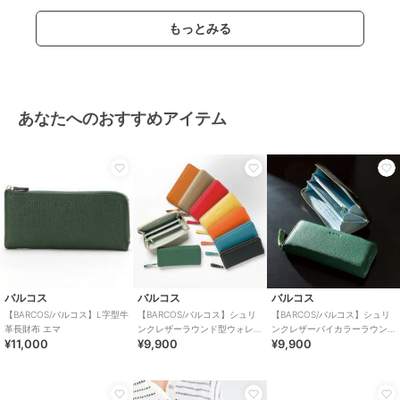
もっとみる
あなたへのおすすめアイテム
バルコス
バルコス
バルコス
【BARCOS/バルコス】L字型牛
【BARCOS/バルコス】シュリ
【BARCOS/バルコス】シュリ
革長財布 エマ
ンクレザーラウンド型ウォレ
ンクレザーバイカラーラウン
¥11,000
¥9,900
¥9,900
ット
ド型財布