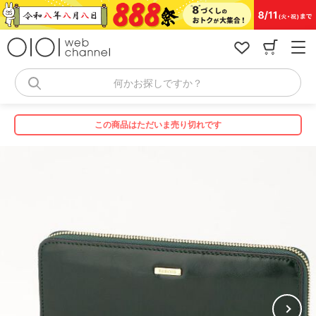
コ
ン
テ
ン
ツ
へ
何かお探しですか？
ス
キ
ッ
この商品はただいま売り切れです
プ