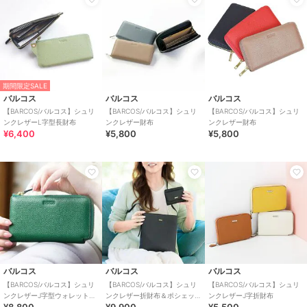
期間限定SALE
バルコス
バルコス
バルコス
【BARCOS/バルコス】シュリ
【BARCOS/バルコス】シュリ
【BARCOS/バルコス】シュリ
ンクレザーL字型長財布
ンクレザー財布
ンクレザー財布
¥6,400
¥5,800
¥5,800
バルコス
バルコス
バルコス
【BARCOS/バルコス】シュリ
【BARCOS/バルコス】シュリ
【BARCOS/バルコス】シュリ
ンクレザーJ字型ウォレット＜
ンクレザー折財布＆ポシェッ
ンクレザーJ字折財布
¥8,800
¥9,900
¥5,500
ナビオ＞
ト＜ルーニア＞