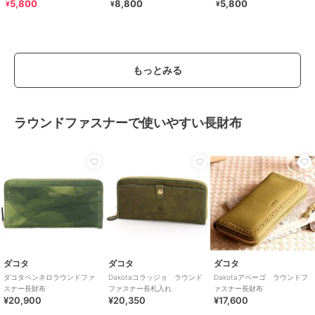
ラグランデ＞
ナビオ＞
5,800
8,800
5,800
¥
¥
¥
もっとみる
ラウンドファスナーで使いやすい長財布
ダコタ
ダコタ
ダコタ
ダコタペンネロラウンドファ
Dakotaコラッジョ ラウンド
Dakotaアペーゴ ラウンドフ
スナー長財布
ファスナー長札入れ
ァスナー長財布
¥20,900
¥20,350
¥17,600