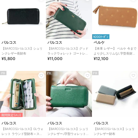
¥200ｸｰﾎﾟﾝ
バルコス
バルコス
ペルケ
【BARCOS/バルコス】シュリ
【BARCOS/バルコス】グッド
【本革 レザー】 ペルケ 今まで
ンクレザー長財布
ラックウォレット ゴートレザ
より少しスリムなL字型長財
¥5,800
¥11,000
¥12,100
ーL字型長財布 ＜リオ＞
布 牛革ドット刺繍L字パーム
フィット長財布
PR
PR
PR
期間限定SALE
バルコス
バルコス
バルコス
【BARCOS/バルコス】GLウォ
【BARCOS/バルコス】シュリ
【BARCOS/バルコス】シュリ
レット ラウンド型財布＜ステ
ンクレザーJ字型ウォレット＜
ンクレザー財布