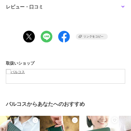
サイズ
**
レビュー・口コミ
素材
本体：牛革、合成皮革
商品のお取り扱い方法
バルコス
バルコス
バルコス
特徴
財布・ポーチ・ケース
【BARCOS/バルコス】
【BARCOS/バルコス】
【BARCOS/バルコス】
シュリンクレザーパスポ
シュリンクレザー財布
シュリンクレザー長財布
本革
/
ファスナー式
ートケース
4,400
5,800
5,800
新着
¥
¥
¥
長財布
本革
/
ファスナー式
取扱いショップ
バルコス
バルコス
バルコス
【BARCOS/バルコス】L
【BARCOS/バルコス】
【BARCOS/バルコス】
字型牛革長財布 エマ
＜フェリーチェR＞ポシ
GLウォレットリムーブ
バルコスからあなたへのおすすめ
ェットセット
機能付き財布＜ベティー
11,000
10,000
11,000
¥
¥
¥
＞