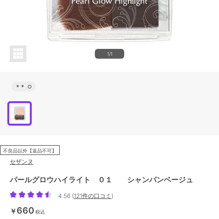
1/1
＊＊
○
不良品以外【返品不可】
セザンヌ
パールグロウハイライト ０１ シャンパンベージュ
4.56
(
121件の口コミ
)
660
￥
税込