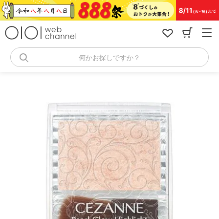
コ
ン
テ
ン
ツ
へ
何かお探しですか？
ス
キ
ッ
プ