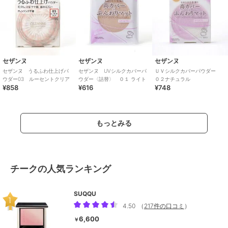
セザンヌ
セザンヌ
セザンヌ
セザンヌ うるふわ仕上げパ
セザンヌ UVシルクカバーパ
ＵＶシルクカバーパウダー
ウダー03 ルーセントクリア
ウダー〈詰替〉 ０１ ライト
０２ナチュラル
¥858
¥616
¥748
もっとみる
チークの人気ランキング
SUQQU
4.50
（
217件の口コミ
）
6,600
￥