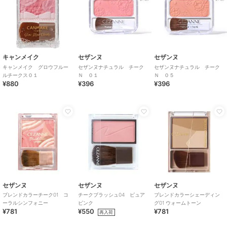
キャンメイク
セザンヌ
セザンヌ
キャンメイク グロウフルー
セザンヌナチュラル チーク
セザンヌナチュラル チーク
ルチークス０１
Ｎ ０１
Ｎ ０５
¥880
¥396
¥396
セザンヌ
セザンヌ
セザンヌ
ブレンドカラーチーク01 コ
チークブラッシュ04 ピュア
ブレンドカラーシェーディン
ーラルシンフォニー
ピンク
グ01 ウォームトーン
¥781
¥550
¥781
再入荷