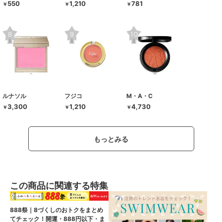
550
1,210
781
￥
￥
￥
ルナソル
フジコ
M・A・C
3,300
1,210
4,730
￥
￥
￥
もっとみる
この商品に関連する特集
888祭｜8づくしのおトクをまとめ
てチェック！開運・888円以下・ま