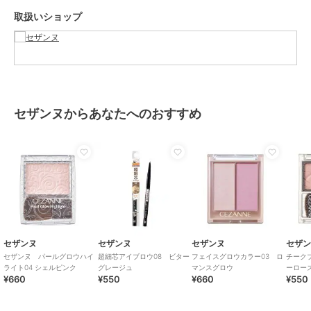
取扱いショップ
セザンヌからあなたへのおすすめ
セザンヌ
セザンヌ
セザンヌ
セザ
セザンヌ パールグロウハイ
超細芯アイブロウ08 ビター
フェイスグロウカラー03 ロ
チーク
ライト04 シェルピンク
グレージュ
マンスグロウ
ーロー
¥660
¥550
¥660
¥550