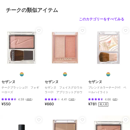
チークの類似アイテム
このカテゴリーをすべてみる
セザンヌ
セザンヌ
セザンヌ
チークブラッシュ01 フォギ
セザンヌ フェイスグロウカ
ブレンドカラーチークH1 ペ
ーローズ
ラー01 アプリコットグロウ
ールハイライト
4.59
4.41
4.66
（
49件
）
（
74件
）
（
6件
）
¥550
¥660
¥781
再入荷