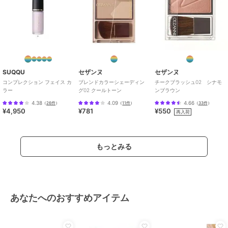
SUQQU
セザンヌ
セザンヌ
コンプレクション フェイス カ
ブレンドカラーシェーディン
チークブラッシュ02 シナモ
ラー
グ02 クールトーン
ンブラウン
4.38
4.09
4.66
（
26件
）
（
11件
）
（
33件
）
¥4,950
¥781
¥550
再入荷
もっとみる
あなたへのおすすめアイテム