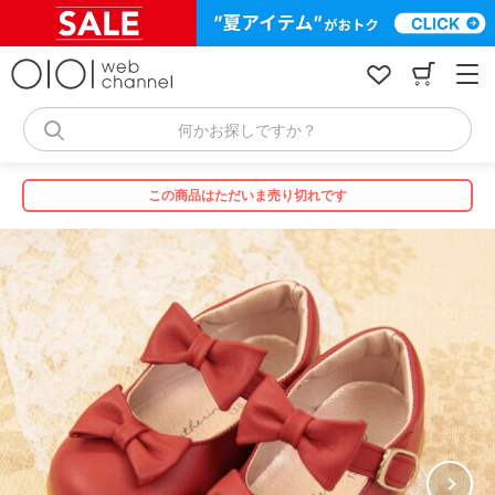
コ
ン
テ
ン
ツ
へ
何かお探しですか？
ス
キ
ッ
この商品はただいま売り切れです
プ