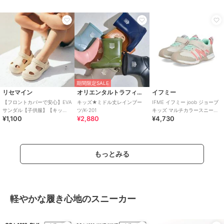
期間限定SALE
リセマイン
オリエンタルトラフィック
イフミー
【フロントカバーで安心】EVA
キッズ★ミドル丈レインブー
IFME イフミー joob ジョーブ
サンダル【子供服】【キッ
ツ/K-201
キッズ マルチカラースニーカ
¥1,100
¥2,880
¥4,730
ズ】【女の子】
ー 子供靴 耐久性 ストラップ
もっとみる
軽やかな履き心地のスニーカー