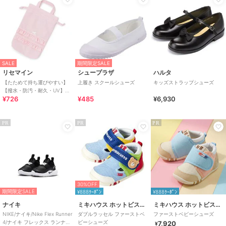
SALE
期間限定SALE
リセマイン
シュープラザ
ハルタ
【たためて持ち運びやすい】
上履き スクールシューズ
キッズストラップシューズ
【撥水・防汚・耐久・UV】リ
¥726
¥485
¥6,930
ボン付きフリルシューズバッ
ク【子供服】【キッズ
PR
PR
PR
30%OFF
期間限定SALE
¥888ｸｰﾎﾟﾝ
¥888ｸｰﾎﾟﾝ
ナイキ
ミキハウス ホットビスケッツ
ミキハウス ホットビスケッツ
NIKE/ナイキ/Nike Flex Runner
ダブルラッセル ファーストベ
ファーストベビーシューズ
4/ナイキ フレックス ランナー
ビーシューズ
7,920
¥