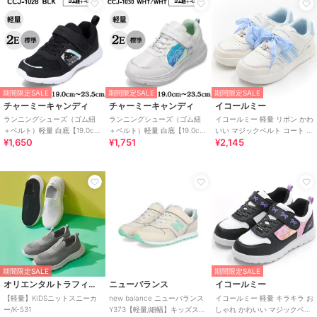
期間限定SALE
期間限定SALE
期間限定SALE
チャーミーキャンディ
チャーミーキャンディ
イコールミー
ランニングシューズ（ゴム紐
ランニングシューズ（ゴム紐
イコールミー 軽量 リボン かわ
＋ベルト）軽量 白底【19.0cm
＋ベルト）軽量 白底【19.0cm
いい マジックベルト コート ス
¥1,650
¥1,751
¥2,145
～23.5cm】
～23.5cm】
ニーカー ME-3914
期間限定SALE
期間限定SALE
オリエンタルトラフィック
ニューバランス
イコールミー
【軽量】KIDSニットスニーカ
new balance ニューバランス
イコールミー 軽量 キラキラ お
ー/K-531
Y373【軽量/細幅】キッズスニ
しゃれ かわいい マジックベル