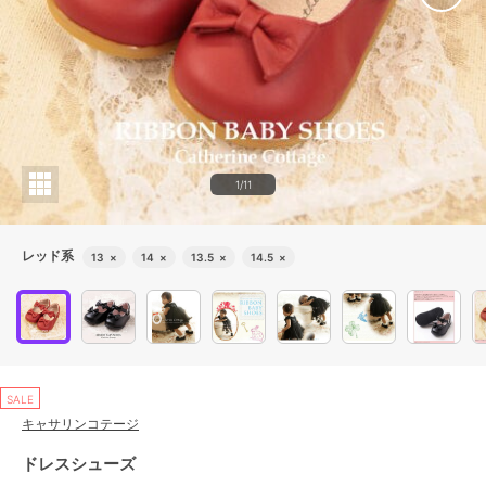
1/11
レッド系
13
×
14
×
13.5
×
14.5
×
SALE
キャサリンコテージ
ドレスシューズ