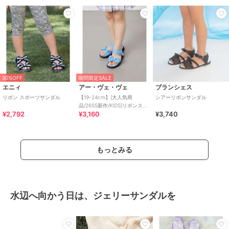
30%OFF
期間限定SALE
エニィ
アー・ヴェ・ヴェ
ブランシェス
リボン スポーツサンダル
【19-24cm】[大人気商
シアーリボンサンダル
品/26SS新作/KIDS]リボンスポ
¥2,792
¥3,160
¥3,740
サン
もっとみる
水辺へ向かう日は、ジェリーサンダルを