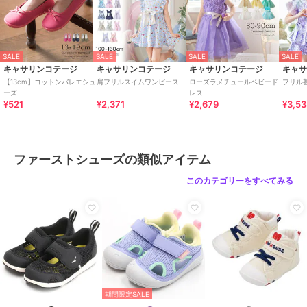
お手入れ
必ずタグをご確認下さい
特徴
ベビーシューズ
合成皮革/人工皮革
SALE
SALE
SALE
SALE
キャサリンコテージ
キャサリンコテージ
キャサリンコテージ
キャ
ファーストシューズ
【13cm】コットンバレエシュ
肩フリルスイムワンピース
ローズラメチュールベビード
フリル
ーズ
レス
合成皮革/人工皮革
¥521
¥2,371
¥2,679
¥3,5
原産国
日本製
ファーストシューズの類似アイテム
このカテゴリーをすべてみる
期間限定SALE