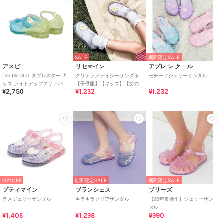
SALE
期間限定SALE
アスビー
リセマイン
アプレ レ クール
Double Star ダブルスター キ
クリアラメデイジーサンダル
モチーフジェリーサンダル
ッズ ライトアップクリアバレ
【子供服】【キッズ】【女の
¥2,750
¥1,232
¥1,232
エシューズ【光る靴】
子】
20%OFF
期間限定SALE
期間限定SALE
プティマイン
ブランシェス
ブリーズ
ラメジェリーサンダル
キラキラクリアサンダル
【26年夏新作】ジェリーサン
ダル
¥1,408
¥1,298
¥990