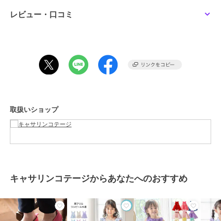
を見て少し小さめとあったので14.5ｾﾝﾁを購入しました。結果、正解
でした。少し硬めなので大きいサイズが履きやすく、履いてもそれほ
レビュー・口コミ
ど大きすぎず子供も走ったりできてました。
------------------
★★★★やわらかい革で丁寧な造りです
とてもかわいらしい靴です。革が伸びる事を考慮しているのか？少し
サイズが小さめでした。ワンサイズ大きめを選んだ方がよいみたいで
す。とてもいい造りなので15cm以上のサイズ展開をしてもらえたら
いいなと思いました。
取扱いショップ
ブランド
キャサリンコテージ
ショップ
キャサリンコテージ
商品カテゴリ
ベビーシューズ
／
ファーストシ
ューズ
性別タイプ
ガールズ
キャサリンコテージからあなたへのおすすめ
ベビーシューズ
／
ファーストシ
ューズ
カラー
レッド系、ブラック系
サイズ
13,13.5,14,14.5