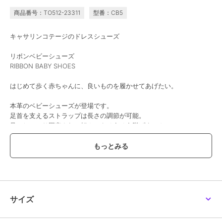
商品番号：TO512-23311
型番：CB5
キャサリンコテージのドレスシューズ
リボンベビーシューズ
RIBBON BABY SHOES
はじめて歩く赤ちゃんに、良いものを履かせてあげたい。
本革のベビーシューズが登場です。
足首を支えるストラップは長さの調節が可能。
足にしっかり固定され、転んでもそうそう脱げません。
また、底は全体にクッションが入っており、
赤ちゃんの柔らかい足でも疲れにくいようになっています。
かかとの上部にもクッションが入っていて、足首を優しく支えます。
外側の黒い部分はすべて牛革、なんと内側のパールがかったピンク色
の部分まで本革。
高級感たっぷりで、どんなフォーマルな場でもバッチリです。
サイズ
[型番:CB5]
★★★★★普段13.5ｾﾝﾁを履いている子供ですが、他の方のレビュー