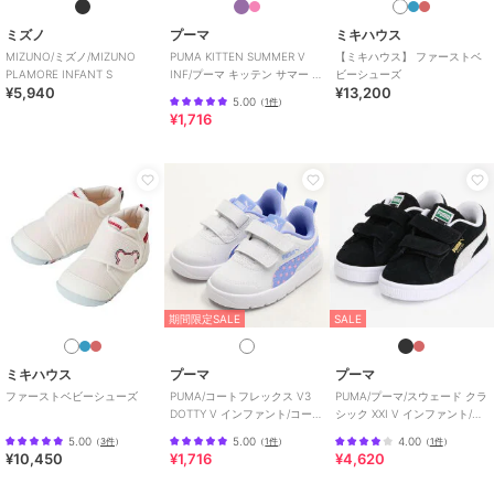
ミズノ
プーマ
ミキハウス
MIZUNO/ミズノ/MIZUNO
PUMA KITTEN SUMMER V
【ミキハウス】 ファーストベ
PLAMORE INFANT S
INF/プーマ キッテン サマー V
ビーシューズ
¥5,940
¥13,200
インファント
5.00
（
1件
）
¥1,716
期間限定SALE
SALE
ミキハウス
プーマ
プーマ
ファーストベビーシューズ
PUMA/コートフレックス V3
PUMA/プーマ/スウェード クラ
DOTTY V インファント/コート
シック XXI V インファント/ベ
フレックス V3 ドッティ
ビー
5.00
5.00
4.00
（
3件
）
（
1件
）
（
1件
）
¥10,450
¥1,716
¥4,620