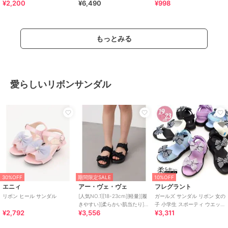
¥2,200
¥6,490
¥998
ーカー 子供靴
ト スニーカー ME-2592
もっとみる
愛らしいリボンサンダル
30%OFF
期間限定SALE
10%OFF
エニィ
アー・ヴェ・ヴェ
フレグラント
リボン ヒール サンダル
[人気NO.1][18-23cm][軽量][履
ガールズ サンダル リボン 女の
きやすい][柔らかい肌当たり]リ
子 小学生 スポーティ ウエッジ
¥2,792
¥3,556
¥3,311
ボンスポサン
ソール プレゼント