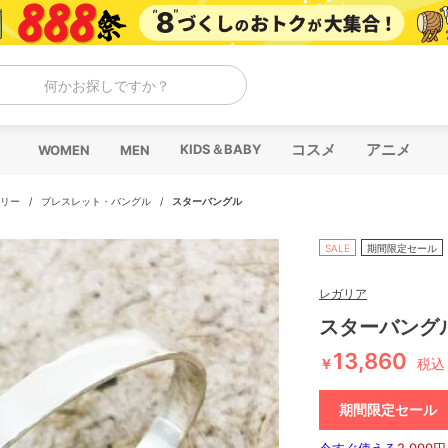
何かお探しですか？
コスメ
アニメ
KIDS＆BABY
WOMEN
MEN
リー
/
ブレスレット・バングル
/
スターバングル
SALE
期間限定セール
レガリア
スターバング
13,860
￥
税込
期間限定セール