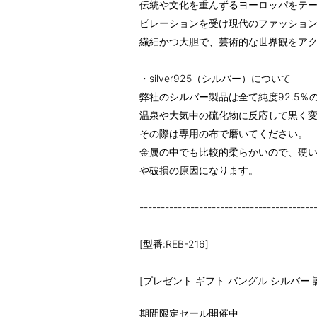
伝統や文化を重んずるヨーロッパをテ
ピレーションを受け現代のファッショ
繊細かつ大胆で、芸術的な世界観をア
・silver925（シルバー）について
弊社のシルバー製品は全て純度92.5％のs
温泉や大気中の硫化物に反応して黒く
その際は専用の布で磨いてください。
金属の中でも比較的柔らかいので、硬
や破損の原因になります。
-----------------------------------------
[型番:REB-216]
[プレゼント ギフト バングル シルバー 
期間限定セール開催中