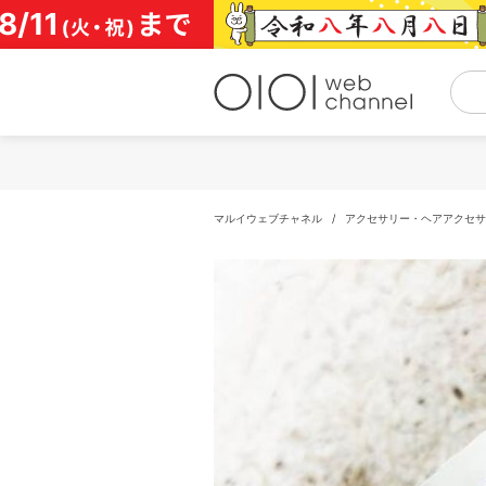
コ
ン
テ
ン
ツ
へ
ス
キ
ッ
プ
マルイウェブチャネル
/
アクセサリー・ヘアアクセサ