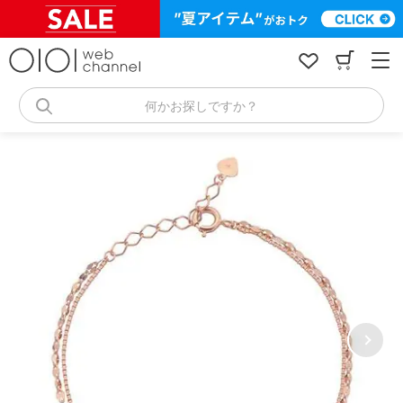
コ
ン
テ
ン
ツ
へ
何かお探しですか？
ス
キ
ッ
プ