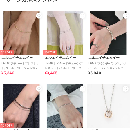
10%OFF
10%OFF
エルエイチエムイー
エルエイチエムイー
エルエイチエムイー
LHME プチハートブレスレッ
LHME レイヤードチェーンブ
LHME ブランチバングル/シル
ト/ゴールド/サージカルステン
レスレット/シルバー/サージカ
バー/サージカルステンレス 金
¥5,346
¥3,465
¥5,940
レス 金属アレルギー対応
ルステンレス 金属アレルギー
属アレルギー対応
対応
10%OFF