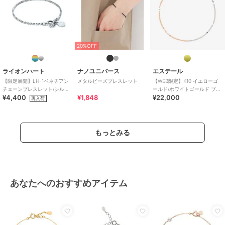
20%OFF
ライオンハート
ナノユニバース
エステール
【限定展開】LH-1ベネチアン
メタルビーズブレスレット
【WEB限定】K10 イエローゴ
チェーンブレスレット/シルバ
ールド/ホワイトゴールド ブレ
¥4,400
¥1,848
¥22,000
ー/Mサイズ/ステンレス金属ア
スレット
再入荷
レルギー対応
もっとみる
あなたへのおすすめアイテム