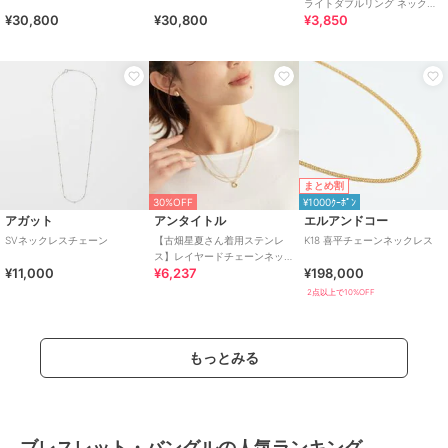
ライトダブルリング ネックレ
¥30,800
¥30,800
¥3,850
ス
まとめ割
30%OFF
¥1000ｸｰﾎﾟﾝ
アガット
アンタイトル
エルアンドコー
SVネックレスチェーン
【古畑星夏さん着用ステンレ
K18 喜平チェーンネックレス
ス】レイヤードチェーンネッ
¥11,000
¥6,237
¥198,000
クレス
2点以上で10%OFF
もっとみる
ブレスレット・バングルの人気ランキング