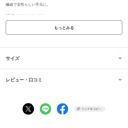
繊細で女性らしい手元に。
[型番:GS9B0092LSSI]
付属品：ボックス
※商品は、品質保持のためビニール製のチャック付き袋に
お入れした後、ボックスでお包み致します。
また、付属品は画像のものと異なる場合がございますので
予めご了承くださいませ。
サイズ
※パッケージについては予告なく変更になる場合があります。
【価格改定のお知らせ】
こちらの商品は2026年8月4日から価格改定を実施させていただきま
レビュー・口コミ
す。
お届けする商品についているタグが旧価格の場合がございますが
現在表示されているサイト表示価格が正しい販売価格です。
予めご了承いただきますよう、お願い申し上げます。
この商品は無料ギフトサービスの対象商品です
>>無料ギフトサービスについての詳細はこちら