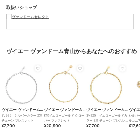
取扱いショップ
ブランド
ヴイエー ヴァンドーム青山
ショップ
ヴァンドームセレクト
商品カテゴリ
アクセサリー・ヘアアクセサリー
／
ブレスレット・バングル
性別タイプ
レディース
アクセサリー・ヘアアクセサリー
ヴイエー ヴァンドーム青山からあなたへのおすすめ
／
ブレスレット・バングル
カラー
ピンクゴールドカラー
サイズ
ONESIZE
素材
SV925(ピンクゴールドメッキ)
商品のお取り扱い方法
特徴
アクセサリー・ヘアアクセサリー
ピンクゴールド系
/
その他モチー
ヴイエー ヴァンドーム青山
ヴイエー ヴァンドーム青山
ヴイエー ヴァンドーム青山
フアクセ
/
シルバー925
/
パーテ
SV925 シルバーカラー 2連
K10イエローゴールド クロー
SV925 イエローゴールドカ
シルバー
ィー・結婚式・二次会
/
セレモニ
チェーン ブレスレット
バー ブレスレット
ラー 2連 チェーン ブレスレッ
ルコニ
¥7,700
¥20,900
¥7,700
¥17,6
ト
(Women
ー・入学式・卒業式
ブレスレット・バングル