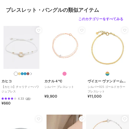
ピンクゴールド系
/
その他モチー
ブレスレット・バングルの類似アイテム
フアクセ
/
シルバー925
/
パーテ
ィー・結婚式・二次会
/
セレモニ
このカテゴリーをすべてみる
ー・入学式・卒業式
カヒコ
カナル４℃
ヴイエー ヴァンドーム青山
【カヒコ】チャリティーハワ
シルバー ブレスレット
シルバー925 ゴールドカラー
ジュブレス
ブレスレット
¥9,900
¥11,000
4.33
（
3件
）
¥660