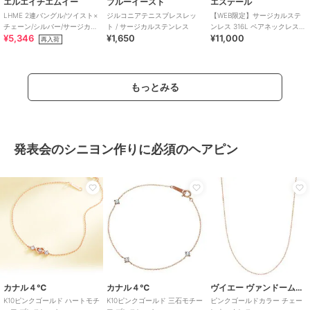
エルエイチエムイー
ブルーイースト
エステール
LHME 2連バングル/ツイスト×
ジルコニアテニスブレスレッ
【WEB限定】サージカルステ
チェーン/シルバー/サージカル
ト / サージカルステンレス
ンレス 316L ペアネックレス
¥5,346
¥1,650
¥11,000
ステンレス 金属アレルギー対
（レディース）
再入荷
応
もっとみる
発表会のシニヨン作りに必須のヘアピン
カナル４℃
カナル４℃
ヴイエー ヴァンドーム青山
K10ピンクゴールド ハートモチ
K10ピンクゴールド 三石モチー
ピンクゴールドカラー チェー