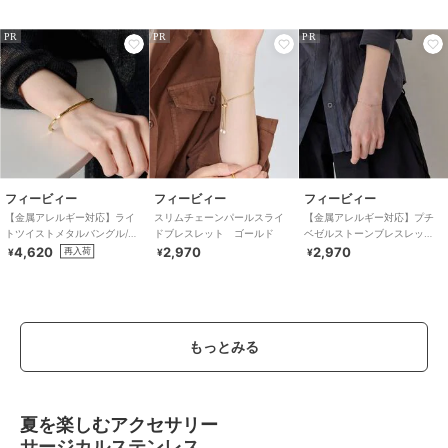
PR
PR
PR
フィービィー
フィービィー
フィービィー
【金属アレルギー対応】ライ
スリムチェーンパールスライ
【金属アレルギー対応】プチ
トツイストメタルバングル/サ
ドブレスレット ゴールド
ベゼルストーンブレスレッ
ージカルステンレス
ト シャンパンゴールド
4,620
2,970
2,970
再入荷
¥
¥
¥
もっとみる
夏を楽しむアクセサリー
サージカルステンレス