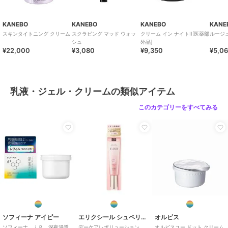
KANEBO
KANEBO
KANEBO
KANE
スキンタイトニング クリーム
スクラビング マッド ウォッ
クリーム イン ナイトII[医薬部
ルージ
シュ
外品]
¥22,000
¥3,080
¥9,350
¥5,0
乳液・ジェル・クリームの類似アイテム
このカテゴリーをすべてみる
ソフィーナ アイピー
エリクシール シュペリエル
オルビス
ソフィーナ ｉＰ 深夜浸透
デーケアレボリューション
オルビスユー ドット クリーム