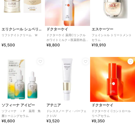
エリクシール シュペリエル
ドクターケイ
エスケーツー
リフトナイトクリーム Ｗ
ドクターケイ 薬用Cリンクル
フェイシャル トリートメント
ホワイトミルク＜医薬部外品
セラム
¥5,500
¥8,800
¥19,910
＞
ソフィーナ アイピー
アテニア
ドクターケイ
ソフィーナ ｉＰ 薬用 角
ドレススノー ディ・パーフェ
ドクターケイ Cコントロール
層トーニングセラム
クトUV
リペアセラム
¥6,600
¥3,520
¥9,350