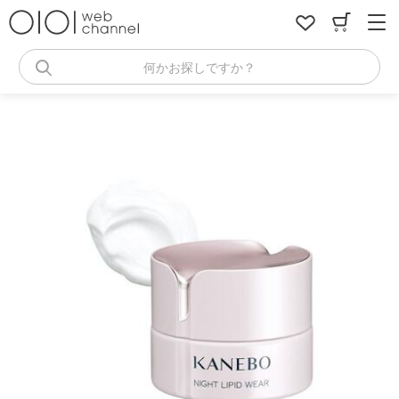
コ
ン
テ
ン
何かお探しですか？
ツ
へ
ス
キ
ッ
プ