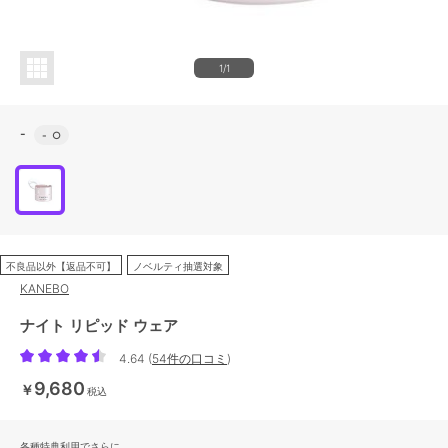
1/1
-
-
○
不良品以外【返品不可】
ノベルティ抽選対象
KANEBO
ナイト リピッド ウェア
4.64
(
54件の口コミ
)
9,680
￥
税込
各種特典利用でさらに