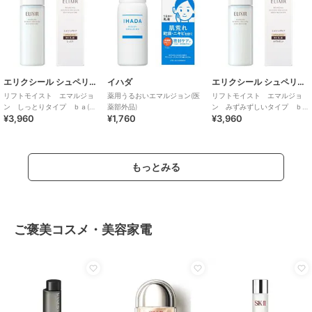
エリクシール シュペリエル
イハダ
エリクシール シュペリエル
リフトモイスト エマルジョ
薬用うるおいエマルジョン(医
リフトモイスト エマルジョ
ン しっとりタイプ ｂａ(医
薬部外品)
ン みずみずしいタイプ ｂ
¥3,960
¥1,760
¥3,960
薬部外品)
ａ(医薬部外品)
もっとみる
ご褒美コスメ・美容家電