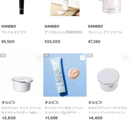
KANEBO
KANEBO
KANEBO
ヴェイル オブ デイ
ザ エマルジョン[医薬部外品]
フレッシュ デイ クリーム
¥5,500
¥33,000
¥7,260
PR
PR
PR
オルビス
オルビス
オルビス
オルビスユー ドット クリーム
サンスクリーン(R)オンフェイ
オルビスアンバー ヴァイタル
モイスチャライザー つめかえ
ス モイスト 35g SPF34・
トリートメントクリーム つめ
用 医薬部外品
PA+++（顔用日焼け止め）
かえ用 50g 医薬部外品
3,630
1,056
4,400
¥
¥
¥