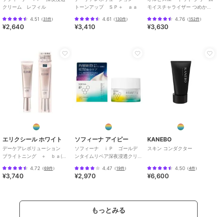
クリーム レフィル
トーンアップ ＳＰ＋ ａａ
モイスチャライザー つめかえ
用 医薬部外品
4.51
4.61
4.76
（
31件
）
（
130件
）
（
152件
）
¥2,640
¥3,410
¥3,630
エリクシール ホワイト
ソフィーナ アイピー
KANEBO
デーケアレボリューション
ソフィーナ ｉＰ ゴールデ
スキン コンダクター
ブライトニング ＋ ｂａ(医
ンタイムリペア深夜浸透クリ
薬部外品)
ーム
4.72
4.47
4.50
（
69件
）
（
19件
）
（
4件
）
¥3,740
¥2,970
¥6,600
もっとみる