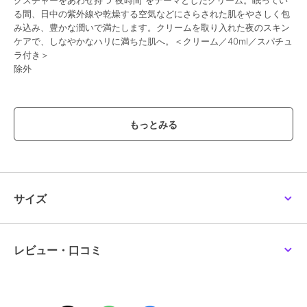
クスチャーをあわせ持つ“夜時間”をテーマとしたクリーム。眠ってい
る間、日中の紫外線や乾燥する空気などにさらされた肌をやさしく包
み込み、豊かな潤いで満たします。クリームを取り入れた夜のスキン
ケアで、しなやかなハリに満ちた肌へ。＜クリーム／40ml／スパチュ
ラ付き＞
除外
この商品は、不良品のみ返品を承ります
ブランド
KANEBO
ショップ
カネボウ
／
阪急ビューティーオ
ンライン
商品カテゴリ
スキンケア
／
乳液・ジェル・ク
サイズ
リーム
性別タイプ
レディース
スキンケア
／
乳液・ジェル・ク
レビュー・口コミ
リーム
カラー
-
サイズ
-