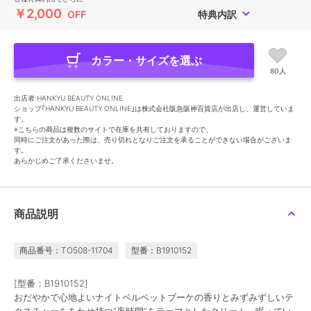
￥2,000
OFF
特典内訳
カラー・サイズを選ぶ
80人
出店者:HANKYU BEAUTY ONLINE
ショップ｢HANKYU BEAUTY ONLINE｣は株式会社阪急阪神百貨店が出店し、運営していま
す。
※こちらの商品は複数のサイトで在庫を共有しておりますので、
同時にご注文があった際は、売り切れとなりご注文を承ることができない場合がございま
す。
あらかじめご了承くださいませ。
商品説明
商品番号：TO508-11704
型番：B1910152
[型番：B1910152]
おだやかで心地よいナイトベルベットブーケの香りとみずみずしいテ