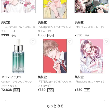
美松堂
美松堂
美松堂
『不可抗力のI LOVE YOU』ポ
『不可抗力のI LOVE YOU』ポ
『Re:blue』ポストカード4
ストカード4
ストカード2
¥330
¥330
¥330
予約
予約
予約
セラディックス
美松堂
美松堂
Celladix グリシルグリシン
『不可抗力のI LOVE YOU』ポ
『Re:blue』ポストカード3
3.0ポアセラム
ストカード1
¥2,838
¥330
¥330
新着
予約
予約
もっとみる