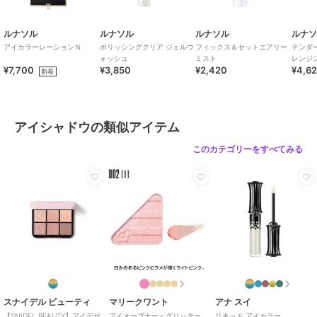
ルナソル
ルナソル
ルナソル
ルナ
アイカラーレーションＮ
ポリッシングクリア ジェルウ
フィックス＆セットエアリー
テンダ
ォッシュ
ミスト
レンジ
¥7,700
¥3,850
¥2,420
¥4,6
新着
アイシャドウの類似アイテム
このカテゴリーをすべてみる
スナイデル ビューティ
マリークワント
アナ スイ
【SNIDEL BEAUTY】アイデザ
アイオープナー＜グリッター
リキッド アイカラー