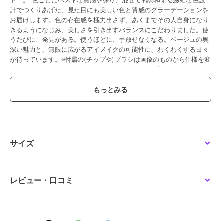
ドー。1色ごとにベストな質感を探り、混ぜても調和する繊細な色設
計でつくりあげた、見た目にも美しい色と質感のグラーデーションを
お届けします。色の存在感を極力出さず、あくまでその人自身になり
きるようになじみ、美しさを引き出すバランスにこだわりました。使
うたびに、発見がある。使うほどに、手放せなくなる。ベージュの奥
深い魅力と、無限に広がるアイメイクの可能性に、わくわくする日々
が待っています。※付属の(チップや)ブラシは画像のものから仕様を変
更することがございます。＜アイシャドー／14g／全2種＞01 Neutral
Beige02 Noble Beige
この商品は、不良品のみ返品を承ります
ブランド
ルナソル
サイズ
ショップ
ルナソル
／
阪急ビューティーオ
ンライン
商品カテゴリ
アイメイク・アイケア
／
アイシ
ャドウ
レビュー・口コミ
カラー
01、02
サイズ
-