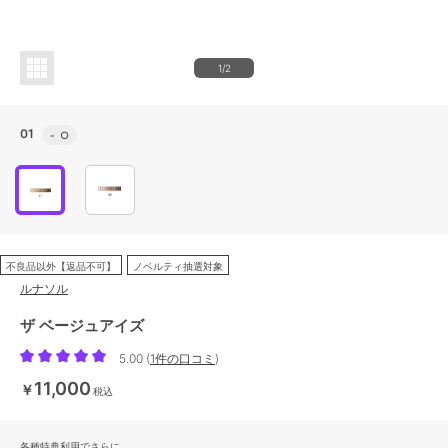
1/2
01
-
○
不良品以外【返品不可】
ノベルティ抽選対象
ルナソル
ザ ベージュアイズ
5.00
(
1件の口コミ
)
11,000
￥
税込
各種特典利用でさらに