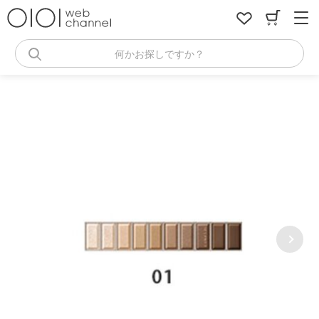
コ
ン
テ
ン
何かお探しですか？
ツ
へ
ス
キ
ッ
プ