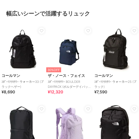
幅広いシーンで活躍するリュック
30%OFF
コールマン
ザ・ノース・フェイス
コールマン
ｽﾎﾟｰﾂｱｸｾｻﾘｰ ウォーカー33 (ブ
ｽﾎﾟｰﾂｱｸｾｻﾘｰ BOULDER
ｽﾎﾟｰﾂｱｸｾｻﾘｰ ウォーカー25 (ブ
ラックヘザー)
DAYPACK (ボルダーデイパッ
ラック)
¥8,690
¥12,320
¥7,590
ク)