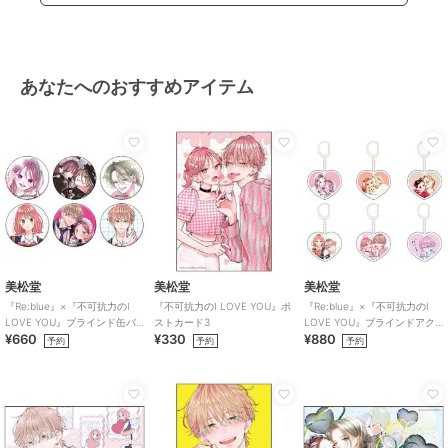
あなたへのおすすめアイテム
美松堂
美松堂
美松堂
『Re:blue』×『不可抗力のI
『不可抗力のI LOVE YOU』ポ
『Re:blue』×『不可抗力のI
LOVE YOU』ブラインド缶バ
ストカード3
LOVE YOU』ブラインドアク
¥660
¥330
¥880
ッジ（全6種）
リルキーホルダー（全6種）
予約
予約
予約