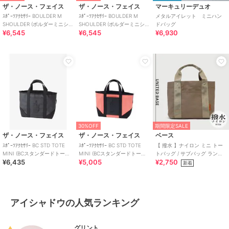
ザ・ノース・フェイス
ザ・ノース・フェイス
マーキュリーデュオ
ｽﾎﾟｰﾂｱｸｾｻﾘｰ BOULDER M
ｽﾎﾟｰﾂｱｸｾｻﾘｰ BOULDER M
メタルアイレット ミニハン
SHOULDER (ボルダーミニショ
SHOULDER (ボルダーミニショ
ドバッグ
¥6,545
¥6,545
¥6,930
ルダー)
ルダー)
30%OFF
期間限定SALE
ザ・ノース・フェイス
ザ・ノース・フェイス
ベース
ｽﾎﾟｰﾂｱｸｾｻﾘｰ BC STD TOTE
ｽﾎﾟｰﾂｱｸｾｻﾘｰ BC STD TOTE
【 撥水 】ナイロン ミニ トー
MINI (BCスタンダードトート
MINI (BCスタンダードトート
トバッグ / サブバッグ ランチ
¥6,435
¥5,005
¥2,750
ミニ)
ミニ)
バッグ 仕切り付き
新着
アイシャドウの人気ランキング
グリント