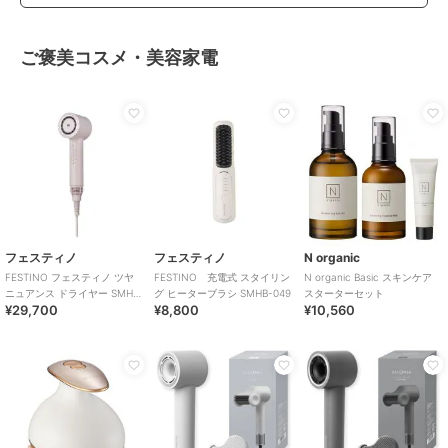
ご褒美コスメ・美容家電
フェスティノ
フェスティノ
N organic
FESTINO フェスティノ ツヤ
FESTINO 充電式 スタイリン
N organic Basic スキンケア
ニュアンス ドライヤー SMHB-
グ ヒーターブラシ SMHB-049
スターターセット
¥29,700
¥8,800
¥10,560
047