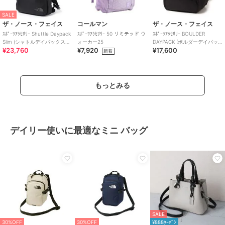
SALE
ザ・ノース・フェイス
コールマン
ザ・ノース・フェイス
ｽﾎﾟｰﾂｱｸｾｻﾘｰ Shuttle Daypack
ｽﾎﾟｰﾂｱｸｾｻﾘｰ 50 リミテッド ウ
ｽﾎﾟｰﾂｱｸｾｻﾘｰ BOULDER
Slim (シャトルデイパックスリ
ォーカー25
DAYPACK (ボルダーデイパッ
¥23,760
¥7,920
¥17,600
ム)
ク)
新着
もっとみる
デイリー使いに最適なミニ バッグ
SALE
30%OFF
30%OFF
¥888ｸｰﾎﾟﾝ