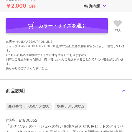
￥2,000
OFF
特典内訳
カラー・サイズを選ぶ
21人
出店者:HANKYU BEAUTY ONLINE
ショップ｢HANKYU BEAUTY ONLINE｣は株式会社阪急阪神百貨店が出店し、運営していま
す。
※こちらの商品は複数のサイトで在庫を共有しておりますので、
同時にご注文があった際は、売り切れとなりご注文を承ることができない場合がございま
す。
あらかじめご了承くださいませ。
商品説明
商品番号：TO507-04200
型番：B18D0052
[型番：B18D0052]
「ルナソル」のベージュへの想いを注ぎ込んだ10色セットのアイシャ