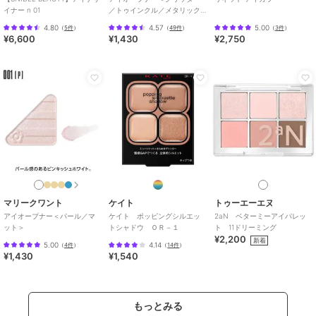
イナー n 01
／トゥインクル／メタリック
＞
4.80
4.57
5.00
（
5件
）
（
49件
）
（
3件
）
¥6,600
¥1,430
¥2,750
マリークワント
ケイト
トゥーエーエヌ
アイオープナー＜パール／マ
ケイト ポッピングシルエッ
2aN ベターミーアイパレッ
ット＞
トシャドウ ＯＲ－１
ト 11ドリーミング
¥2,200
新着
5.00
4.14
（
4件
）
（
14件
）
¥1,430
¥1,540
もっとみる