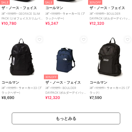
SALE
SALE
30%OFF
ザ・ノース・フェイス
コールマン
ザ・ノース・フェイス
ｽﾎﾟｰﾂｱｸｾｻﾘｰ GEOFACE SLIM
ｽﾎﾟｰﾂｱｸｾｻﾘｰ ウォーカー15 (ブ
ｽﾎﾟｰﾂｱｸｾｻﾘｰ BOULDER
PACK (ジオフェイススリムパ
ラックヘザー)
DAYPACK (ボルダーデイパッ
¥10,780
¥5,247
¥12,320
ック)
ク)
30%OFF
コールマン
ザ・ノース・フェイス
コールマン
ｽﾎﾟｰﾂｱｸｾｻﾘｰ ウォーカー33 (ブ
ｽﾎﾟｰﾂｱｸｾｻﾘｰ BOULDER
ｽﾎﾟｰﾂｱｸｾｻﾘｰ ウォーカー25 (ブ
ラックヘザー)
DAYPACK (ボルダーデイパッ
ラック)
¥8,690
¥12,320
¥7,590
ク)
もっとみる