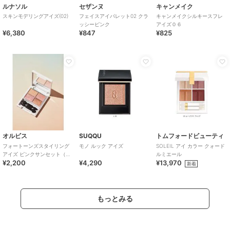
ルナソル
セザンヌ
キャンメイク
スキンモデリングアイズ(02)
フェイスアイパレット02 クラ
キャンメイクシルキースフレ
ッシーピンク
アイズ０６
¥6,380
¥847
¥825
オルビス
SUQQU
トムフォードビューティ
フォートーンズスタイリング
モノ ルック アイズ
SOLEIL アイ カラー クォード
アイズ ピンクサンセット（ア
ルミエール
¥2,200
¥4,290
¥13,970
イカラーパレット）
新着
もっとみる