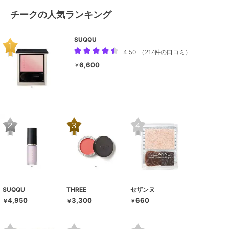
チークの人気ランキング
SUQQU
4.50
（
217件の口コミ
）
6,600
￥
SUQQU
THREE
セザンヌ
4,950
3,300
660
￥
￥
￥