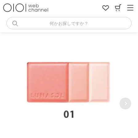
コ
ン
テ
ン
何かお探しですか？
ツ
へ
ス
キ
ッ
プ