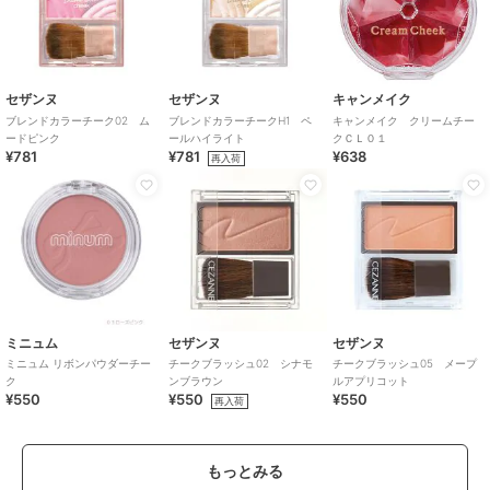
セザンヌ
セザンヌ
キャンメイク
ブレンドカラーチーク02 ム
ブレンドカラーチークH1 ペ
キャンメイク クリームチー
ードピンク
ールハイライト
クＣＬ０１
¥781
¥781
¥638
再入荷
ミニュム
セザンヌ
セザンヌ
ミニュム リボンパウダーチー
チークブラッシュ02 シナモ
チークブラッシュ05 メープ
ク
ンブラウン
ルアプリコット
¥550
¥550
¥550
再入荷
もっとみる