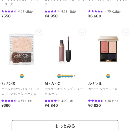
ーローズ
ラー
ュ
4.59
4.38
4.75
（
49件
）
（
26件
）
（
217件
）
¥550
¥4,950
¥6,600
セザンヌ
M・A・C
ルナソル
パールグロウハイライト ０
パウダー キス リップ ＋ チー
カラーリンググレイズ
１ シャンパンベージュ
ク ムース
4.56
4.00
4.50
（
121件
）
（
2件
）
（
4件
）
¥660
¥4,840
¥6,820
もっとみる