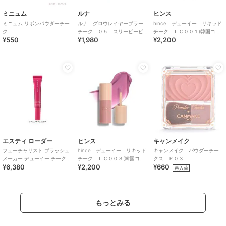
ミニュム
ルナ
ヒンス
ミニュム リボンパウダーチー
ルナ グロウレイヤーブラー
hince デューイー リキッド
ク
チーク ０５ スリーピーピ
チーク ＬＣ００１(韓国コス
¥550
¥1,980
¥2,200
ンク（韓国コスメ）
メ)
エスティ ローダー
ヒンス
キャンメイク
フューチャリスト ブラッシュ
hince デューイー リキッド
キャンメイク パウダーチー
メーカー デューイー チーク テ
チーク ＬＣ００３(韓国コス
クス Ｐ０３
¥6,380
¥2,200
¥660
ィント
メ)
再入荷
もっとみる