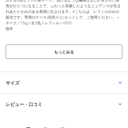
出する3色セットの新チーク。透けるような繊細な光と計算された発
色がひとつになることで、ふわっと高揚したようなニュアンスが生ま
れあたたかみのある表情に仕上げます。※こちらは、レフィルのみの
販売です。専用のケース(別売り)にセットして、ご使用ください。＜
チーク／7.5g／全2色／レフィル＞0102
除外
この商品は、不良品のみ返品を承ります
ブランド
ルナソル
ショップ
ルナソル
／
阪急ビューティーオ
ンライン
商品カテゴリ
すべてのチーク
／
チーク
サイズ
性別タイプ
レディース
すべてのチーク
／
チーク
カラー
01、02
レビュー・口コミ
サイズ
-
素材
-
商品のお取り扱い方法