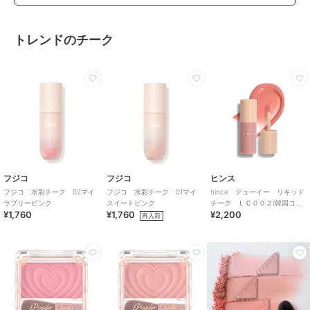
トレンドのチーク
フジコ
フジコ
ヒンス
フジコ 水彩チーク 02マイ
フジコ 水彩チーク 01マイ
hince デューイー リキッド
ラブリーピンク
スイートピンク
チーク ＬＣ００２(韓国コス
¥1,760
¥1,760
¥2,200
メ)
再入荷