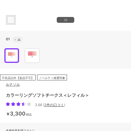
1/2
01
-
△
不良品以外【返品不可】
ノベルティ抽選対象
ルナソル
カラーリングソフトチークス＜レフィル＞
3.66
(
3件の口コミ
)
3,300
￥
税込
各種特典利用でさらに