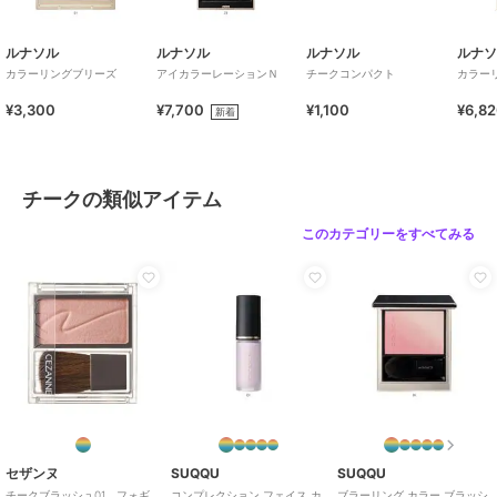
ルナソル
ルナソル
ルナソル
ルナ
カラーリングブリーズ
アイカラーレーションＮ
チークコンパクト
カラー
¥3,300
¥7,700
¥1,100
¥6,8
新着
チークの類似アイテム
このカテゴリーをすべてみる
セザンヌ
SUQQU
SUQQU
チークブラッシュ01 フォギ
コンプレクション フェイス カ
ブラーリング カラー ブラッシ