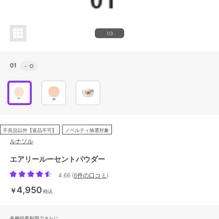
1/3
01
-
○
不良品以外【返品不可】
ノベルティ抽選対象
ルナソル
エアリールーセントパウダー
4.66
(
6件の口コミ
)
4,950
￥
税込
各種特典利用でさらに