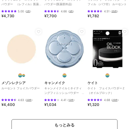
パウダー （レフィル）医薬
パウダー(医薬部外品)
フィル （パフ付） ルーセント
部外品
5.00
4.66
4.51
（
2件
）
（
3件
）
（
35件
）
¥4,730
¥7,700
¥1,782
メゾンレクシア
キャンメイク
ケイト
ルーセント フェイスパウダー
キャンメイクイルミネイティ
ケイト フェイスパウダーＺ
ングフィニッシュパウダー
（オイルブロック）
～Ａｂｌｏｏｍ～０１
4.63
4.41
4.68
（
33件
）
（
12件
）
（
25件
）
¥4,400
¥1,034
¥1,320
もっとみる