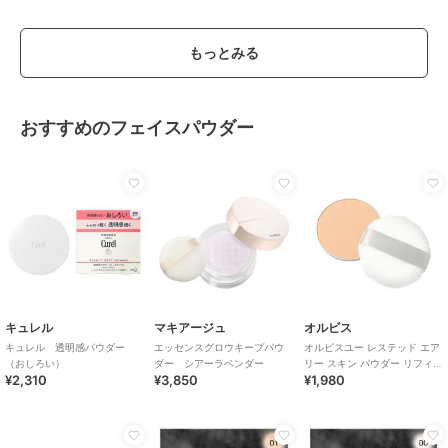
もっとみる
おすすめのフェイスパウダー
キュレル
マキアージュ
オルビス
キュレル 透明感パウダー
エッセンスグロウキープパウ
オルビスユー レステッド エア
（おしろい）
ダー シアーラベンダー
リー スキン パウダー リフィル
¥2,310
¥3,850
¥1,980
（パフ付） ルーセント