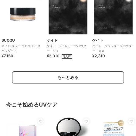
SUQQU
ケイト
ケイト
オイル リッチ グロウ ルース
ケイト ジュレリープパウダ
ケイト ジュレリープパウダ
パウダー e
ー ０１
ー ００
¥7,150
¥2,310
¥2,310
再入荷
もっとみる
今こそ始めるUVケア