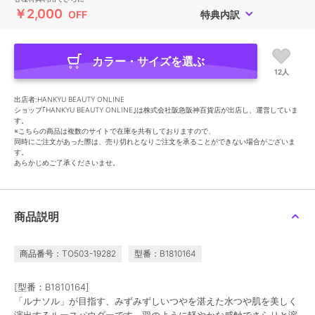
￥2,000
OFF
特典内訳
カラー・サイズを選ぶ
12人
出店者:HANKYU BEAUTY ONLINE
ショップ｢HANKYU BEAUTY ONLINE｣は株式会社阪急阪神百貨店が出店し、運営していま
す。
※こちらの商品は複数のサイトで在庫を共有しておりますので、
同時にご注文があった際は、売り切れとなりご注文を承ることができない場合がございま
す。
あらかじめご了承くださいませ。
商品説明
商品番号：TO503-19282
型番：B1810164
[型番：B1810164]
「ルナソル」が目指す、みずみずしいつやを湛えた水つや肌を美しく