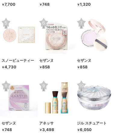
7,700
748
1,320
￥
￥
￥
スノービューティー
セザンヌ
セザンヌ
4,730
858
858
￥
￥
￥
セザンヌ
アネッサ
ジル スチュアート
748
3,498
6,050
￥
￥
￥