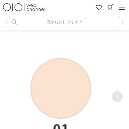
コ
ン
テ
ン
何かお探しですか？
ツ
へ
ス
キ
ッ
プ