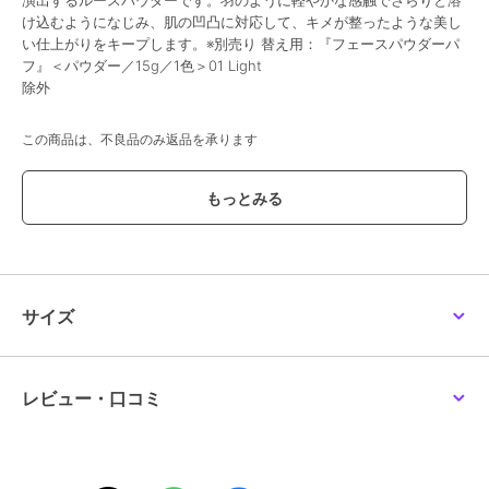
演出するルースパウダーです。羽のように軽やかな感触でさらりと溶
け込むようになじみ、肌の凹凸に対応して、キメが整ったような美し
い仕上がりをキープします。※別売り 替え用：『フェースパウダーパ
フ』＜パウダー／15g／1色＞01 Light
除外
この商品は、不良品のみ返品を承ります
ブランド
ルナソル
ショップ
ルナソル
／
阪急ビューティーオ
ンライン
商品カテゴリ
ベースメイク
／
フェイスパウダ
ー
サイズ
性別タイプ
レディース
ベースメイク
／
フェイスパウダ
ー
レビュー・口コミ
カラー
01、02、00
サイズ
-
素材
-