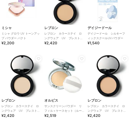
ミシャ
レブロン
デイジードール
ミシャ グロウ UV トーンアッ
レブロン カラーステイ ロ
デイジードール シルキーフ
プ パウダー パクト
ングウェア UV プレスト
ィックスクールUVパウダー
¥2,200
¥2,420
¥1,540
パウダー 002
レブロン
オルビス
レブロン
レブロン カラーステイ ロ
サンスクリーンパウダー リ
レブロン カラーステイ ロ
ングウェア UV プレスト
フィル＋ケースセット（ルー
ングウェア UV プレスト
¥2,420
¥2,519
¥2,420
パウダー 001
セント）
パウダー 003