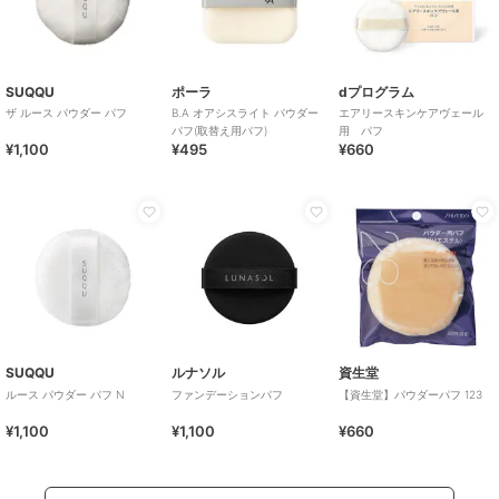
SUQQU
ポーラ
dプログラム
ザ ルース パウダー パフ
B.A オアシスライト パウダー
エアリースキンケアヴェール
パフ(取替え用パフ)
用 パフ
¥1,100
¥495
¥660
SUQQU
ルナソル
資生堂
ルース パウダー パフ N
ファンデーションパフ
【資生堂】パウダーパフ 123
¥1,100
¥1,100
¥660