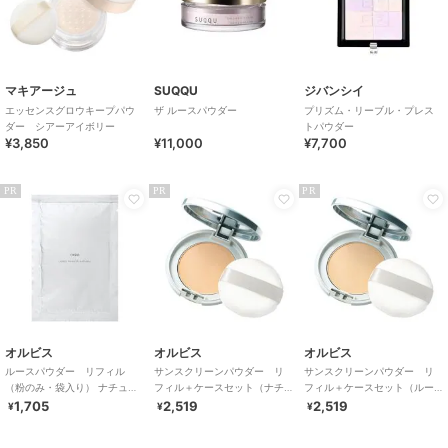
マキアージュ
SUQQU
ジバンシイ
エッセンスグロウキープパウ
ザ ルースパウダー
プリズム・リーブル・プレス
ダー シアーアイボリー
トパウダー
¥3,850
¥11,000
¥7,700
PR
PR
PR
オルビス
オルビス
オルビス
ルースパウダー リフィル
サンスクリーンパウダー リ
サンスクリーンパウダー リ
（粉のみ・袋入り） ナチュラ
フィル＋ケースセット（ナチ
フィル＋ケースセット（ルー
ル 15g
ュラル）
セント）
1,705
2,519
2,519
¥
¥
¥