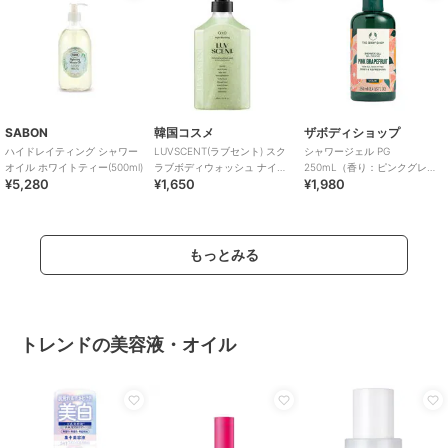
SABON
韓国コスメ
ザボディショップ
ハイドレイティング シャワー
LUVSCENT(ラブセント) スク
シャワージェル PG
オイル ホワイトティー(500ml)
ラブボディウォッシュ ナイト
250mL（香り：ピンクグレー
¥5,280
¥1,650
¥1,980
ブルーミング ジャスミン
プフルーツ）
もっとみる
トレンドの美容液・オイル