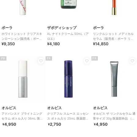
ポーラ
ザボディショップ
ポーラ
ホワイトショット クリアスキ
AL ナイトクリーム 50mL（ア
リンクルショット メディカル
ンローション[販売名：ポーラ
ロエ）
セラム［販売名：ポーラ リン
¥9,350
¥4,180
¥14,850
WSクリアスキ
クルショット
PR
PR
PR
オルビス
オルビス
オルビス
アドバンスド ブライトニング
クリアフル スムース エッセン
オルビス ザ リンクルセラム 通
セラム ボトル入り 36mL 医薬
ス ボトル入り 25mL 医薬部外
常サイズ 30g 医薬部外品 （シ
部外品
品
ワ改善美容液）
4,950
2,750
4,950
¥
¥
¥