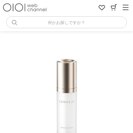
コ
ン
テ
ン
何かお探しですか？
ツ
へ
ス
キ
ッ
プ