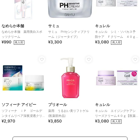
なめらか本舗
サミュ
キュレル
なめらか本舗 薬用美白スポ
サミュ PHセンシティブクリ
キュレル シミ・ソバカス予
ッツクリーム
ーム（ジャータイプ）
防ケア Ｆクリーム ４０ｇ
¥990
¥3,300
¥3,080
【医薬部外品】
再入荷
再入荷
ソフィーナ アイピー
プリオール
キュレル
ソフィーナ ｉＰ ゴールデ
薬用 うるおい美リフトゲル
キュレル エイジングケアシ
ンタイムリペア深夜浸透クリ
(医薬部外品)
リーズクリーム４０ｇ【医薬
¥2,970
¥3,850
¥3,080
ーム
部外品】
再入荷