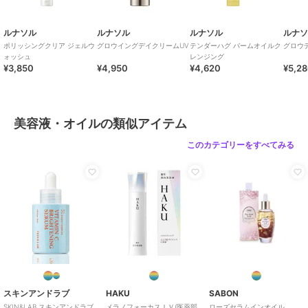
ルナソル
ルナソル
ルナソル
ルナ
ポリッシングクリア ジェルウ
グロウイングデイクリームUV
テンダーハグ バームオイルク
グロウ
ォッシュ
レンジング
¥3,850
¥4,950
¥4,620
¥5,2
美容液・オイルの類似アイテム
このカテゴリーをすべてみる
スキンアンドラブ
HAKU
SABON
SKIN&LAB スキンアンドラブ
メラノフォーカスＩＶ(医薬部
ローズセラムインオイル