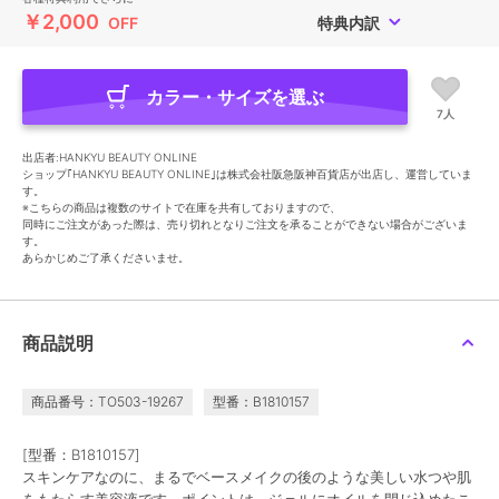
￥2,000
OFF
特典内訳
カラー・サイズを選ぶ
7人
出店者:HANKYU BEAUTY ONLINE
ショップ｢HANKYU BEAUTY ONLINE｣は株式会社阪急阪神百貨店が出店し、運営していま
す。
※こちらの商品は複数のサイトで在庫を共有しておりますので、
同時にご注文があった際は、売り切れとなりご注文を承ることができない場合がございま
す。
あらかじめご了承くださいませ。
商品説明
商品番号：TO503-19267
型番：B1810157
[型番：B1810157]
スキンケアなのに、まるでベースメイクの後のような美しい水つや肌