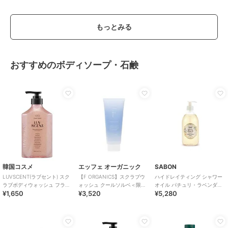
もっとみる
おすすめのボディソープ・石鹸
韓国コスメ
エッフェ オーガニック
SABON
LUVSCENT(ラブセント) スク
【F ORGANICS】スクラブウ
ハイドレイティング シャワー
ラブボディウォッシュ フラワ
ォッシュ クールソルベ＜限定
オイル パチュリ・ラベンダ
¥1,650
¥3,520
¥5,280
ーマーケット ホワイトチュー
＞
ー・バニラ(500ml)
リップ