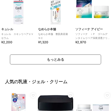
キュレル
なめらか本舗
ソフィーナ アイピー
キュレル スキンリペアＵＶ
なめらか本舗 整肌美容液
ソフィーナ ｉＰ ゴールデ
セラム
ＮＣ
ンタイムリペア深夜浸透クリ
¥2,200
¥1,320
¥2,970
ーム
もっとみる
人気の乳液・ジェル・クリーム