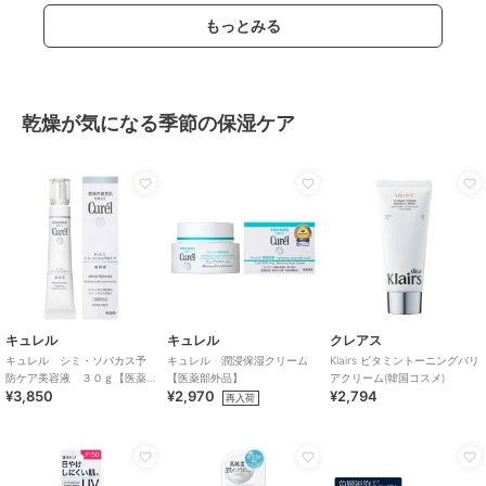
もっとみる
乾燥が気になる季節の保湿ケア
キュレル
キュレル
クレアス
キュレル シミ・ソバカス予
キュレル 潤浸保湿クリーム
Klairs ビタミントーニングバリ
防ケア美容液 ３０ｇ【医薬
【医薬部外品】
アクリーム(韓国コスメ)
¥3,850
¥2,970
¥2,794
部外品】
再入荷