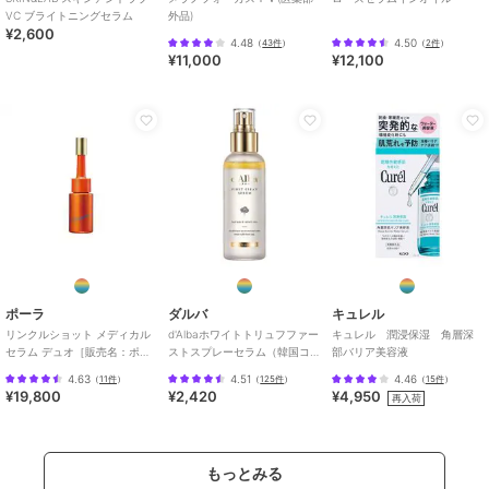
VC ブライトニングセラム
外品)
¥2,600
4.48
4.50
（
43件
）
（
2件
）
¥11,000
¥12,100
ポーラ
ダルバ
キュレル
リンクルショット メディカル
d'Albaホワイトトリュフファー
キュレル 潤浸保湿 角層深
セラム デュオ［販売名：ポー
ストスプレーセラム（韓国コ
部バリア美容液
ラ リンクルシ
スメ）
4.63
4.51
4.46
（
11件
）
（
125件
）
（
15件
）
¥19,800
¥2,420
¥4,950
再入荷
もっとみる