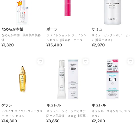
なめらか本舗
ポーラ
サミュ
なめらか本舗 薬用美白美容
ホワイトショット フェイシャ
サミュ ガラクトポア セラ
液
ルセラム［販売名：ポーラ WS
ム(韓国コスメ）
¥1,320
¥15,400
¥2,970
フェイシャルセ
ゲラン
キュレル
キュレル
アベイユ ロイヤル ウォータリ
キュレル シミ・ソバカス予
キュレル スキンリペアＵＶ
ー オイル セロム
防ケア美容液 ３０ｇ【医薬
セラム
¥14,300
¥3,850
¥2,200
部外品】