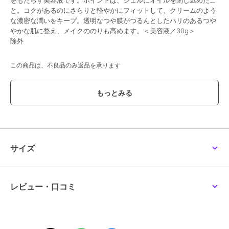
をもたらす美容液です。ポイントは、ジェルにオイルを閉じ込めたこ
と。コクがあるのにさらりと軽やかにフィットして、クリームのよう
な濃密な潤いをキープ。透明なつや膜がつるんとしたハリのあるつや
やかな肌に整え、メイクののりも高めます。＜美容液／30g＞
除外
この商品は、不良品のみ返品を承ります
ブランド
ルナソル
ショップ
ルナソル
／
阪急ビューティーオ
ンライン
商品カテゴリ
スキンケア
／
美容液・オイル
サイズ
性別タイプ
レディース
スキンケア
／
美容液・オイル
カラー
-
レビュー・口コミ
サイズ
-
素材
-
商品のお取り扱い方法