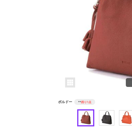
ボルドー
**
残り1点