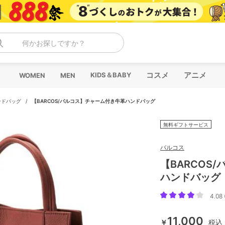
何かお探しですか？
コスメ
アニメ
KIDS＆BABY
WOMEN
MEN
ンドバッグ
/
【BARCOS/バルコス】チャーム付き牛革ハンドバッグ
無料ギフトサービス
バルコス
【BARCOS
ハンドバッグ
4.08 
11,000
￥
税込