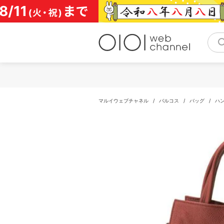
コ
ン
テ
ン
ツ
へ
ス
キ
ッ
プ
マルイウェブチャネル
/
バルコス
/
バッグ
/
ハ