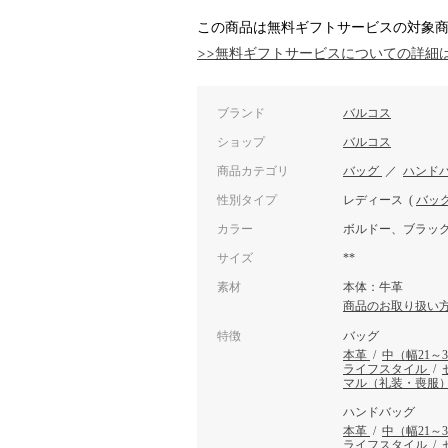
この商品は無料ギフトサービスの対象
>>無料ギフトサービスについての詳細
ブランド
バルコス
ショップ
バルコス
商品カテゴリ
バッグ
／
ハンド
性別タイプ
レディース
(
バッ
カラー
ボルドー、ブラッ
サイズ
**
素材
本体：牛革
商品のお取り扱い
特徴
バッグ
本革
/
中（幅21～
ライフスタイル
/
マル（礼装・喪服
ハンドバッグ
本革
/
中（幅21～
ライフスタイル
/