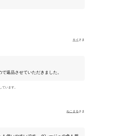
キイ
さま
ので返品させていただきました。
しています。
ねこまる
さま
トも使いやすいです。グレージュの色も服