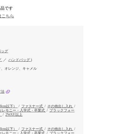
商品です
はこちら
バッグ
グ
／
ハンドバッグ
)
ク、オレンジ、キャメル
方法
30cm以下）
/
ファスナー式
/
その他出し入れ
/
セレモニー・入学式・卒業式
/
ブラックフォー
）
/
2WAY以上
30cm以下）
/
ファスナー式
/
その他出し入れ
/
セレモニー・入学式・卒業式
/
ブラックフォー