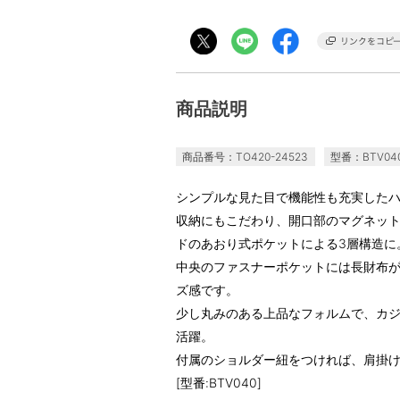
商品説明
商品番号：TO420-24523
型番：BTV04
シンプルな見た目で機能性も充実した
収納にもこだわり、開口部のマグネッ
ドのあおり式ポケットによる3層構造に
中央のファスナーポケットには長財布
ズ感です。
少し丸みのある上品なフォルムで、カ
活躍。
付属のショルダー紐をつければ、肩掛
[型番:BTV040]