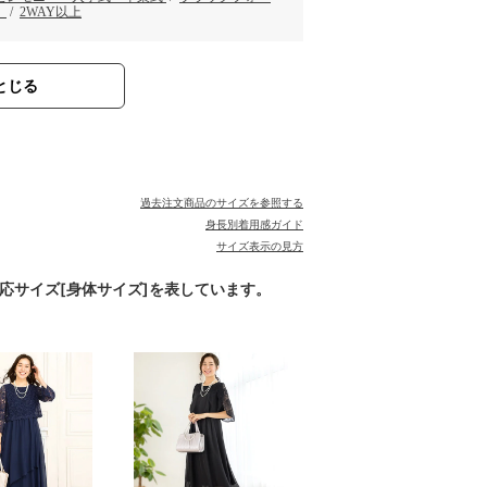
）
/
2WAY以上
とじる
過去注文商品のサイズを参照する
身長別着用感ガイド
サイズ表示の見方
対応サイズ[身体サイズ]を表しています。