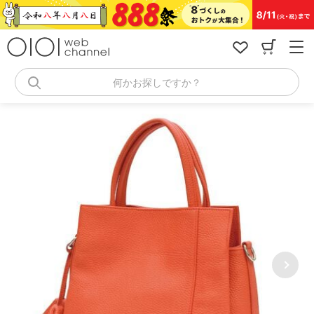
コ
ン
テ
ン
ツ
へ
何かお探しですか？
ス
キ
ッ
プ