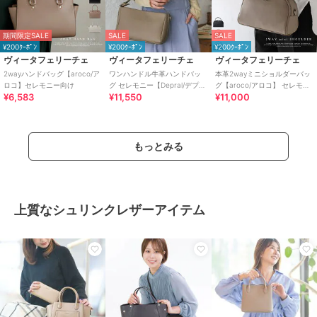
期間限定SALE
SALE
SALE
¥200ｸｰﾎﾟﾝ
¥200ｸｰﾎﾟﾝ
¥200ｸｰﾎﾟﾝ
ヴィータフェリーチェ
ヴィータフェリーチェ
ヴィータフェリーチェ
2wayハンドバッグ【aroco/ア
ワンハンドル牛革ハンドバッ
本革2wayミニショルダーバッ
ロコ】セレモニー向け
グ セレモニー【Depral/デプラ
グ【aroco/アロコ】 セレモニ
¥6,583
¥11,550
¥11,000
ル】
ー向け
もっとみる
上質なシュリンクレザーアイテム