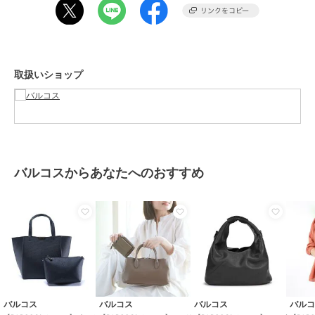
素材
本体：牛革
商品のお取り扱い方法
特徴
バッグ
取扱いショップ
本革
/
中（幅21～30cm以下）
/
ファスナー式
/
その他出し入れ
/
ライフスタイル
/
セレモニー・入
学式・卒業式
/
ブラックフォーマ
ル（礼装・喪服）
/
2WAY以上
ハンドバッグ
バルコスからあなたへのおすすめ
本革
/
中（幅21～30cm以下）
/
ファスナー式
/
その他出し入れ
/
ライフスタイル
/
セレモニー・入
学式・卒業式
/
ブラックフォーマ
ル（礼装・喪服）
/
2WAY以上
バルコス
バルコス
バルコス
バル