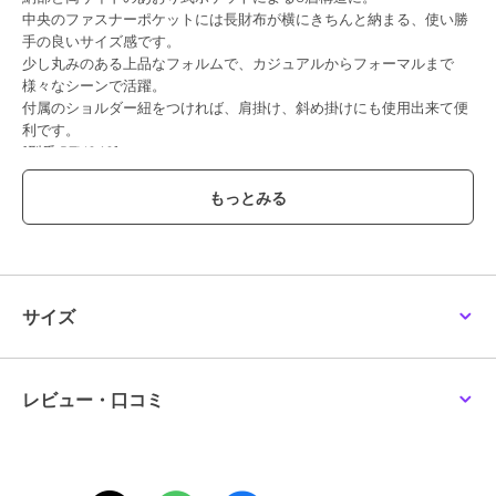
中央のファスナーポケットには長財布が横にきちんと納まる、使い勝
手の良いサイズ感です。
少し丸みのある上品なフォルムで、カジュアルからフォーマルまで
様々なシーンで活躍。
付属のショルダー紐をつければ、肩掛け、斜め掛けにも使用出来て便
利です。
[型番:BTV040]
この商品は無料ギフトサービスの対象商品です
>>無料ギフトサービスについての詳細はこちら
ブランド
バルコス
サイズ
ショップ
バルコス
商品カテゴリ
バッグ
／
ハンドバッグ
性別タイプ
レディース
レビュー・口コミ
バッグ
／
ハンドバッグ
カラー
オレンジ、ブラック、ボルドー、
キャメル
サイズ
**