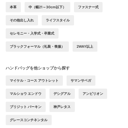
本革
中（幅21～30cm以下）
ファスナー式
その他出し入れ
ライフスタイル
セレモニー・入学式・卒業式
ブラックフォーマル（礼装・喪服）
2WAY以上
ハンドバッグを他ショップから探す
マイケル・コース アウトレット
サマンサベガ
マルショウ エンドウ
デシグアル
アンビリオン
ブリジット バーキン
神戸レタス
グレースコンチネンタル