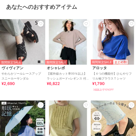
あなたへのおすすめアイテム
期間限定SALE
まとめ割
期間限定SALE
期間限定SALE
ヴィヴィアン
オシャレボ
アロッタ
やわらかソールレースアップ
【紫外線カット率99％以上】
【４つの機能付】ひんやりフ
スニーカーサンダル
ラッシュガード×レギンス 付
リル袖ブラウスＴシャツ
¥2,690
¥6,822
¥1,790
き タンキニ
3点以上で10%OFF