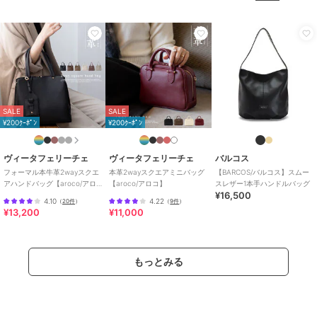
SALE
SALE
¥200ｸｰﾎﾟﾝ
¥200ｸｰﾎﾟﾝ
ヴィータフェリーチェ
ヴィータフェリーチェ
バルコス
フォーマル本牛革2wayスクエ
本革2wayスクエアミニバッグ
【BARCOS/バルコス】スムー
アハンドバッグ【aroco/アロ
【aroco/アロコ】
スレザー1本手ハンドルバッグ
¥16,500
コ】セレモニー向け
4.10
4.22
（
20件
）
（
9件
）
¥13,200
¥11,000
もっとみる