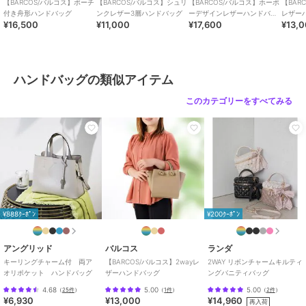
【BARCOS/バルコス】ポーチ
【BARCOS/バルコス】シュリ
【BARCOS/バルコス】ホーボ
【BAR
付き舟形ハンドバッグ
ンクレザー3層ハンドバッグ
ーデザインレザーハンドバッ
レザー
¥16,500
¥11,000
¥17,600
¥13,
グ
ハンドバッグの類似アイテム
このカテゴリーをすべてみる
¥888ｸｰﾎﾟﾝ
¥200ｸｰﾎﾟﾝ
アングリッド
バルコス
ランダ
キーリングチャーム付 両ア
【BARCOS/バルコス】2wayレ
2WAY リボンチャームキルティ
オリポケット ハンドバッグ
ザーハンドバッグ
ングバニティバッグ
4.68
5.00
5.00
（
25件
）
（
1件
）
（
2件
）
¥6,930
¥13,000
¥14,960
再入荷