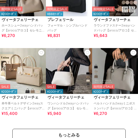
期間限定SALE
期間限定SALE
期間限定SALE
¥200ｸｰﾎﾟﾝ
¥888ｸｰﾎﾟﾝ
¥200ｸｰﾎﾟﾝ
ヴィータフェリーチェ
プレフェリール
ヴィータフェリーチェ
ホースシュー2wayハンドバッ
フォーマル・シンプルハンド
ラウンドファスナー2wayハン
グ【aroco/アロコ】セレモニ
バッグ
ドバッグ【aroco/アロコ】セ
¥6,270
¥6,831
¥5,643
ー向け
レモニー向け
SALE
SALE
期間限定SALE
¥200ｸｰﾎﾟﾝ
¥200ｸｰﾎﾟﾝ
¥200ｸｰﾎﾟﾝ
ヴィータフェリーチェ
ヴィータフェリーチェ
ヴィータフェリーチェ
本牛革ベルトデザイン2wayス
ワンハンドル2wayハンドバッ
ベルトハンドル2wayミニボス
クエアミニバッグ【aroco/ア
グ【aroco/アロコ】 セレモニ
トンバッグ【aroco/アロコ】
¥15,400
¥5,940
¥6,270
ロコ】セレモニー向け
ー向け
セレモニー向け
もっとみる