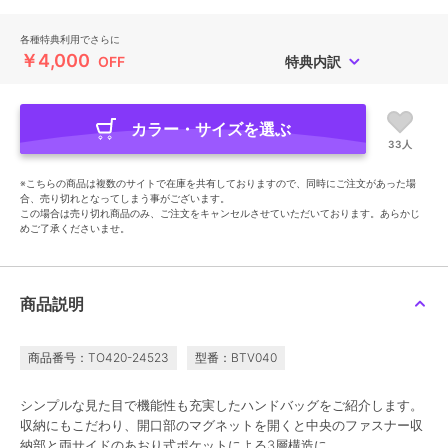
各種特典利用でさらに
￥4,000
OFF
特典内訳
カラー・サイズを選ぶ
33人
※こちらの商品は複数のサイトで在庫を共有しておりますので、同時にご注文があった場
合、売り切れとなってしまう事がございます。
この場合は売り切れ商品のみ、ご注文をキャンセルさせていただいております。あらかじ
めご了承くださいませ。
商品説明
商品番号：TO420-24523
型番：BTV040
シンプルな見た目で機能性も充実したハンドバッグをご紹介します。
収納にもこだわり、開口部のマグネットを開くと中央のファスナー収
納部と両サイドのあおり式ポケットによる3層構造に。