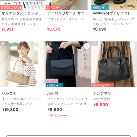
期間限定SALE
35%OFF
¥888ｸｰﾎﾟﾝ
オリエンタルトラフィック
アーバンリサーチ サニーレーベル
velikoko(ヴェリココ）
遮光率100％ 自動開閉 男女兼
フロントフリルプルオーバー
ゆったり幅もある2wayパンプ
用【26春夏新作】ワンタッチ
ス(3.0cmヒール)[19.5~27cm]
¥1,991
¥3,575
¥6,990
晴雨兼用 折りたたみ傘 /G-
ラクチンきれいシューズ
0601
PR
PR
PR
まとめ割
期間限定SALE
¥888ｸｰﾎﾟﾝ
バルコス
ルルコ
アンナマリー
【BARCOS/バルコス】シュリ
ブラックフォーマルバッグ 大
2WAY手提げ
ンクレザー横長バッグ
きめ シンプル レディース 喪服
8,800
¥
葬儀 お通夜 法事
19,800
8,800
¥
¥
2点以上で5%OFF