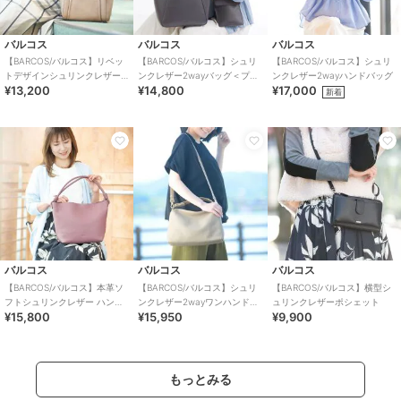
バルコス
バルコス
バルコス
【BARCOS/バルコス】リベッ
【BARCOS/バルコス】シュリ
【BARCOS/バルコス】シュリ
トデザインシュリンクレザー
ンクレザー2wayバッグ＜プレ
ンクレザー2wayハンドバッグ
¥13,200
¥14,800
¥17,000
2wayハンドバッグ＆長財布セ
ミアム4点セット＞
新着
ット
バルコス
バルコス
バルコス
【BARCOS/バルコス】本革ソ
【BARCOS/バルコス】シュリ
【BARCOS/バルコス】横型シ
フトシュリンクレザー ハンド
ンクレザー2wayワンハンドバ
ュリンクレザーポシェット
¥15,800
¥15,950
¥9,900
ルデザインホーボーバッグ
ッグ
もっとみる