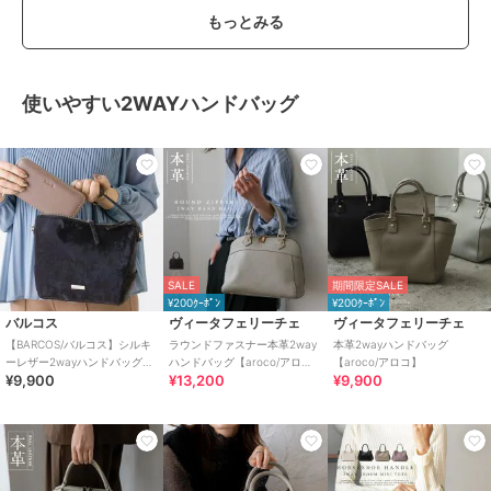
もっとみる
使いやすい2WAYハンドバッグ
SALE
期間限定SALE
¥200ｸｰﾎﾟﾝ
¥200ｸｰﾎﾟﾝ
バルコス
ヴィータフェリーチェ
ヴィータフェリーチェ
【BARCOS/バルコス】シルキ
ラウンドファスナー本革2way
本革2wayハンドバッグ
ーレザー2wayハンドバッグ＜
ハンドバッグ【aroco/アロ
【aroco/アロコ】
¥9,900
¥13,200
¥9,900
ヴェルーチェ＞
コ】