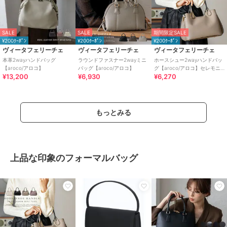
SALE
SALE
期間限定SALE
¥200ｸｰﾎﾟﾝ
¥200ｸｰﾎﾟﾝ
¥200ｸｰﾎﾟﾝ
ヴィータフェリーチェ
ヴィータフェリーチェ
ヴィータフェリーチェ
本革2wayハンドバッグ
ラウンドファスナー2wayミニ
ホースシュー2wayハンドバッ
【aroco/アロコ】
バッグ【aroco/アロコ】
グ【aroco/アロコ】セレモニ
¥13,200
¥6,930
¥6,270
ー向け
もっとみる
上品な印象のフォーマルバッグ