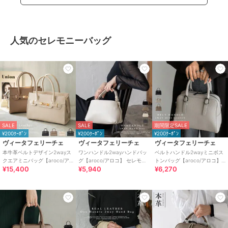
人気のセレモニーバッグ
SALE
SALE
期間限定SALE
¥200ｸｰﾎﾟﾝ
¥200ｸｰﾎﾟﾝ
¥200ｸｰﾎﾟﾝ
ヴィータフェリーチェ
ヴィータフェリーチェ
ヴィータフェリーチェ
本牛革ベルトデザイン2wayス
ワンハンドル2wayハンドバッ
ベルトハンドル2wayミニボス
クエアミニバッグ【aroco/ア
グ【aroco/アロコ】 セレモニ
トンバッグ【aroco/アロコ】
¥15,400
¥5,940
¥6,270
ロコ】セレモニー向け
ー向け
セレモニー向け