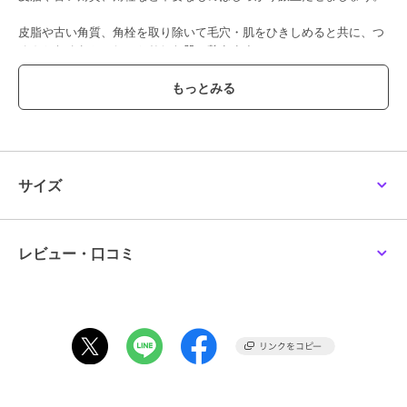
皮脂や古い角質、角栓を取り除いて毛穴・肌をひきしめると共に、つ
るんとなめらかでしっとりした肌に整えます。
こんな方におすすめ
・毛穴に詰まった汚れを取りたい
・毛穴の開きが気になる
・肌あれを防ぎたい
容量：100ｇ
サイズ
＜HOW TO USE＞
洗顔後、顔全体（目の周り、唇を避ける）に肌が隠れる程度（さくら
んぼ1個大）に均一にのばし、5分程度そのままパックします。十分に
レビュー・口コミ
乾いたら、水かぬるま湯で洗い流します。洗い流す際に軽くマッサー
ジすると、さらに効果的です。その後、通常のスキンケアを行いま
す。週1～2回を目安にお使いください。
[型番:1072000010000]
【成分】水, カオリン, ＰＧ, エタノール, ベントナイト, １，２－ヘキ
サンジオール, 結晶セルロース, 酸化鉄, 酸化チタン, フェノキシエタ