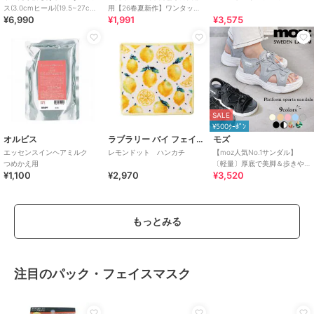
ス(3.0cmヒール)[19.5~27cm]
用【26春夏新作】ワンタッチ
¥6,990
¥1,991
¥3,575
ラクチンきれいシューズ
晴雨兼用 折りたたみ傘 /G-
0601
SALE
¥500ｸｰﾎﾟﾝ
オルビス
ラブラリー バイ フェイラー
モズ
エッセンスインヘアミルク
レモンドット ハンカチ
【moz人気No.1サンダル】
つめかえ用
〔軽量〕厚底で美脚＆歩きや
¥1,100
¥2,970
¥3,520
すい！疲れにくいフィット感
のスポーツサンダル
もっとみる
注目のパック・フェイスマスク