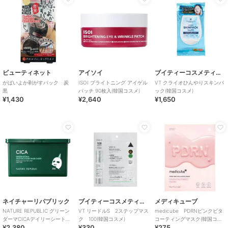
ビューティネット
アイソイ
ブイティーコスメティクス
がばいよか剥がすパック 炭
ISOI ブライトニング アイゲル
VT クライオひんやりスキンパ
黒
パッチ 90枚入(韓国コスメ)
ック(韓国コスメ)
¥1,430
¥2,640
¥1,650
ネイチャーリパブリック
ブイティーコスメティクス
メディキューブ
NATURE REPUBLIC グリーン
VT リードルS 2ステップマス
medicube PDRNピンクビタ
ダーマCICAデイリーシートマ
ク 100(韓国コスメ)
コーティングマスク(韓国コス
¥2,380
¥330
¥275
スク (韓国コスメ)
メ)