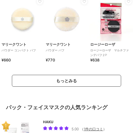
マリークワント
マリークワント
ロージーローザ
パウダー コンパクト パフ
パウダー パフ
ロージーローザ マルチファ
ンデパフ２P
¥660
¥770
¥638
もっとみる
パック・フェイスマスクの人気ランキング
HAKU
5.00
（
1件の口コミ
）