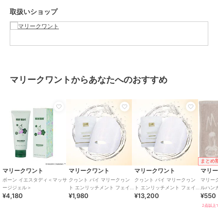
ノール, ヒドロキシアパタイト, ホノライト, モロッコ溶岩クレイ, 香
取扱いショップ
料, カルボマー, ＢＧ, イノシトール, ジネオペンタン酸ジエチルペン
タンジオール, コメヌカ油, アルミナ, 乳酸, トコトリエノール, トコフ
ェロール, ラウロイルラクチレートＮａ, チャ葉エキス, ミツイシコン
ブエキス, キハダ樹皮エキス, セラミドＮＰ, オウゴン根エキス, セラ
ミドＡＰ, フィトスフィンゴシン, カンゾウ葉エキス, コレステロール,
キサンタンガム, クロレラエキス, セラミドＥＯＰ
マリークワントからあなたへのおすすめ
この商品は、不良品のみ返品を承ります
ブランド
マリークワント
ショップ
マリークワント
商品カテゴリ
スキンケア
／
パック・フェイス
マスク
まとめ
性別タイプ
レディース
マリークワント
マリークワント
マリークワント
マリ
スキンケア
／
パック・フェイス
ボーン イエスタディ＜マッサ
クヮント バイ マリークヮン
クヮント バイ マリークヮン
マリー
マスク
ージジェル＞
ト エンリッチメント フェイ
ト エンリッチメント フェイ
ルハン
メンズ
¥4,180
¥1,980
¥13,200
¥550
ス マスク （1枚入り）
ス マスク（8枚入り）
【MAR
スキンケア
／
パック・フェイス
ワント
2点以上で
マスク