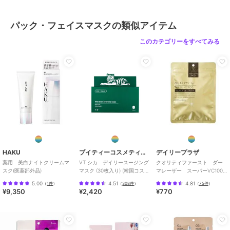
カラー
＊＊、ムーミン限定デザイン
パック・フェイスマスクの類似アイテム
サイズ
FREE
このカテゴリーをすべてみる
特徴
スキンケア
角質ケア
/
保湿
パック・フェイスマスク
角質ケア
/
保湿
原産国
日本製
HAKU
ブイティーコスメティクス
デイリープラザ
薬用 美白ナイトクリームマ
VT シカ デイリースージング
クオリティファースト ダー
スク(医薬部外品)
マスク (30枚入り) (韓国コス
マレーザー スーパーVC100
メ)
マスク 7枚入り
5.00
4.51
4.81
（
1件
）
（
308件
）
（
75件
）
¥9,350
¥2,420
¥770