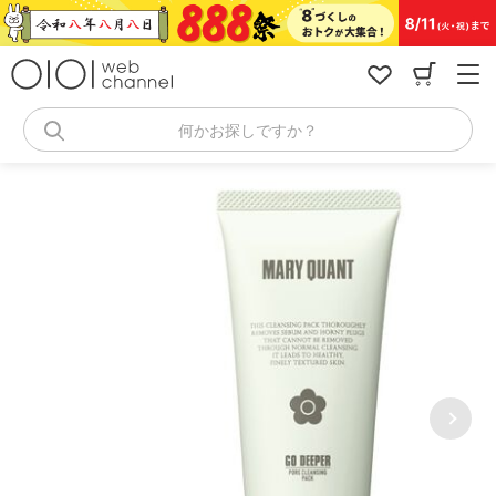
コ
ン
テ
ン
ツ
へ
何かお探しですか？
ス
キ
ッ
プ