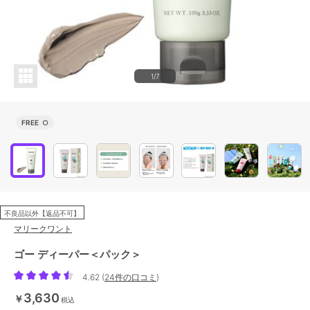
1/7
FREE
○
不良品以外【返品不可】
マリークワント
ゴー ディーパー＜パック＞
4.62
(
24件の口コミ
)
3,630
￥
税込