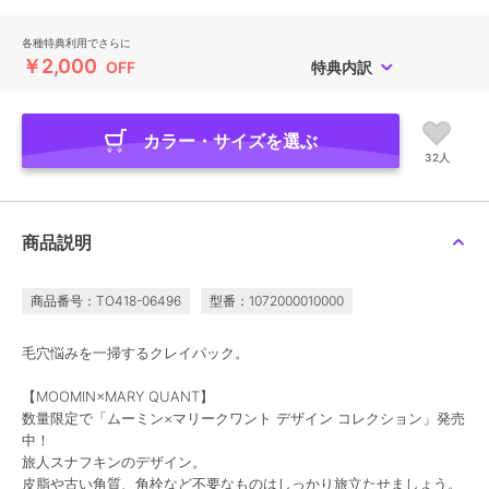
各種特典利用でさらに
￥2,000
OFF
特典内訳
カラー・サイズを選ぶ
32人
商品説明
商品番号：TO418-06496
型番：1072000010000
毛穴悩みを一掃するクレイパック。
【MOOMIN×MARY QUANT】
数量限定で「ムーミン×マリークワント デザイン コレクション」発売
中！
旅人スナフキンのデザイン。
皮脂や古い角質、角栓など不要なものはしっかり旅立たせましょう。