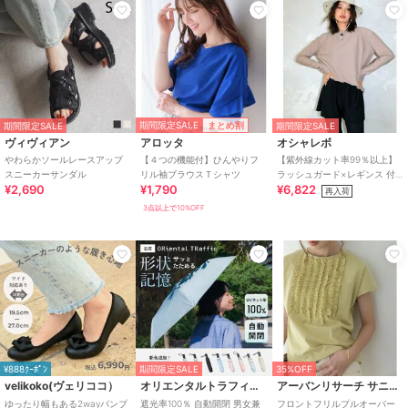
期間限定SALE
まとめ割
期間限定SALE
期間限定SALE
ヴィヴィアン
アロッタ
オシャレボ
やわらかソールレースアップ
【４つの機能付】ひんやりフ
【紫外線カット率99％以上】
スニーカーサンダル
リル袖ブラウスＴシャツ
ラッシュガード×レギンス 付
¥2,690
¥1,790
¥6,822
き タンキニ
再入荷
3点以上で10%OFF
¥888ｸｰﾎﾟﾝ
期間限定SALE
35%OFF
velikoko(ヴェリココ）
オリエンタルトラフィック
アーバンリサーチ サニーレーベル
ゆったり幅もある2wayパンプ
遮光率100％ 自動開閉 男女兼
フロントフリルプルオーバー