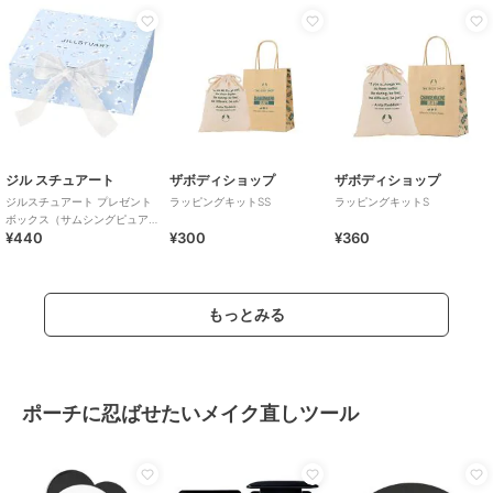
ジル スチュアート
ザボディショップ
ザボディショップ
ジルスチュアート プレゼント
ラッピングキットSS
ラッピングキットS
ボックス（サムシングピュア
¥440
¥300
¥360
ブルー２６）Ｍ＜限定＞
もっとみる
ポーチに忍ばせたいメイク直しツール