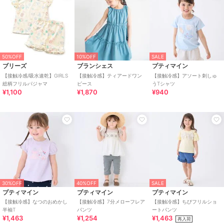
50%OFF
10%OFF
SALE
ブリーズ
ブランシェス
プティマイン
【接触冷感/吸水速乾】GIRLS
【接触冷感】ティアードワン
【接触冷感】アソート刺しゅ
総柄フリルパジャマ
ピース
うTシャツ
¥1,100
¥1,870
¥940
30%OFF
40%OFF
SALE
プティマイン
プティマイン
プティマイン
【接触冷感】なつのおめかし
【接触冷感】7分メローフレア
【接触冷感】ちびフリルショ
半袖T
パンツ
ートパンツ
¥1,463
¥1,254
¥1,463
再入荷