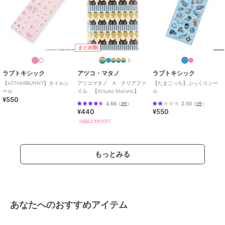
まとめ割
ラブトキシック
アツコ・マタノ
ラブトキシック
【eSTHeRBUNNY】タイルシ
アツコマタノ A クリアファ
【たまごっち】ぷっくりシー
ール
イル 【Atsuko Matano】
ル
¥550
4.66
2.00
（
3件
）
（
1件
）
¥440
¥550
2点以上で8%OFF
もっとみる
あなたへのおすすめアイテム