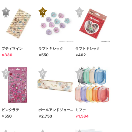
プティマイン
ラブトキシック
ラブトキシック
330
550
462
￥
￥
￥
ピンクラテ
ポールアンドジョー ラ･パペトリー
ミファ
550
2,750
1,584
￥
￥
￥