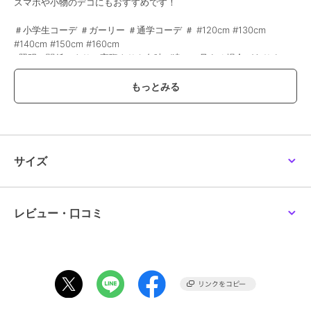
スマホや小物のデコにもおすすめです！
＃小学生コーデ ＃ガーリー ＃通学コーデ ＃ #120cm #130cm
#140cm #150cm #160cm
※照明の関係により、実際よりも色味が違って見える場合がありま
す。
また、パソコン・スマートフォンなどの環境により、若干製品と画像
のカラーが異なる場合もございます。
－・－・－・－・－・－・－・－・－・－・－・－・－・－・－・
－・－・－・－・－・－・－
サイズ
レビュー・口コミ
ブランド
ピンクラテ
ショップ
ナルミヤオンライン
商品カテゴリ
ステーショナリー・バラエティ雑
貨
／
ステーショナリー
性別タイプ
ガールズ
ステーショナリー・バラエティ雑