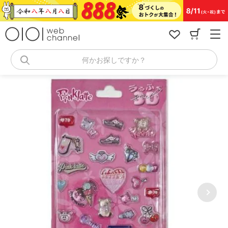
コ
ン
テ
ン
ツ
へ
何かお探しですか？
ス
キ
ッ
プ