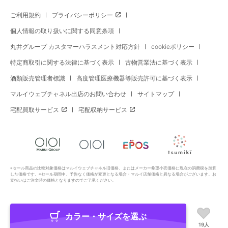
ご利用規約
プライバシーポリシー
個人情報の取り扱いに関する同意条項
丸井グループ カスタマーハラスメント対応方針
cookieポリシー
特定商取引に関する法律に基づく表示
古物営業法に基づく表示
酒類販売管理者標識
高度管理医療機器等販売許可に基づく表示
マルイウェブチャネル出店のお問い合わせ
サイトマップ
宅配買取サービス
宅配収納サービス
※セール商品の比較対象価格はマルイウェブチャネル旧価格、またはメーカー希望小売価格に現在の消費税を加算
した価格です。※セール期間中、予告なく価格が変更となる場合・マルイ店舗価格と異なる場合がございます。お
支払いはご注文時の価格となりますのでご了承ください。
カラー・サイズを選ぶ
Copyright All Rights Reserved. MARUI Co., Ltd
19人