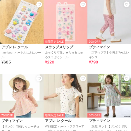
期間限定SALE
20%OFF
アプレ レ クール
スラップスリップ
プティマイン
tiny bear ハートぷにぷにシー
ぷっくり可愛い★ちゅるちゅ
【プティプラ】GIRLS 7分丈レ
ル
るスラぷくシール
ギンス
¥605
¥220
¥790
70%OFF
期間限定SALE
50%OFF
プティマイン
アプレ レ クール
プティマイン
【リンク】花柄サッカーチュ
WEB限定 ハート・フラワーア
【泉屋 サク】【リンク】肩リ
ニック
ップリケフリルTシャツ
ボンフラワーキャットワンピ