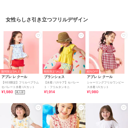
女性らしさ引き立つフリルデザイン
期間限定SALE
期間限定SALE
40%OFF
アプレ レ クール
ブランシェス
アプレ レ クール
【WEB限定】フリルペプラム
【水着 / UVケア】セパレー
シャーリングフリルワンピー
セパレート水着 UVカット
ト・フリルタンキニ
ス水着 UVカット
¥1,980
¥1,914
¥1,980
再入荷