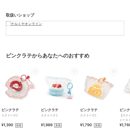
貨
／
ステーショナリー
カラー
ピンク
取扱いショップ
サイズ
F
お手入れ
洗濯方法は商品タグをご確認くだ
さい
原産国
中国
ピンクラテからあなたへのおすすめ
ピンクラテ
ピンクラテ
ピンクラテ
ピン
スクイーズ3
スクイーズ１
スクイーズ2
【スク
トース
¥1,390
¥1,989
¥1,790
¥1,76
新着
新着
新着