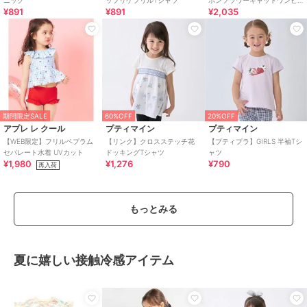
¥891
¥891
¥2,035
ース
期間限定SALE
60%OFF
20%OFF
アプレ レ クール
プティマイン
プティマイン
【WEB限定】フリルペプラム
【リンク】クロスステッチ花
【プティプラ】GIRLS 半袖Tシ
セパレート水着 UVカット
ドッキングTシャツ
ャツ
¥1,980
¥1,276
¥790
再入荷
もっとみる
夏に嬉しい接触冷感アイテム