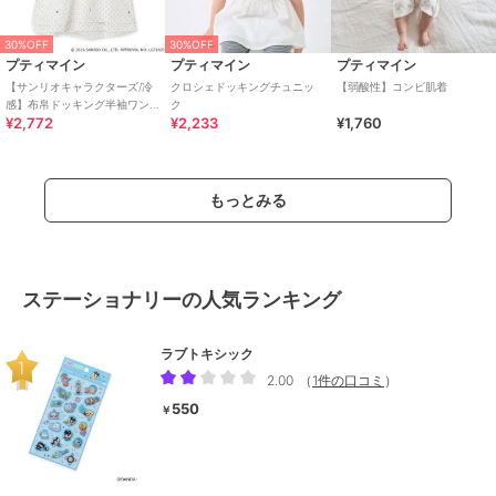
30%OFF
30%OFF
プティマイン
プティマイン
プティマイン
【サンリオキャラクターズ/冷
クロシェドッキングチュニッ
【弱酸性】コンビ肌着
感】布帛ドッキング半袖ワン
ク
¥2,772
¥2,233
¥1,760
ピース
もっとみる
ステーショナリーの人気ランキング
ラブトキシック
2.00
（
1件の口コミ
）
550
￥