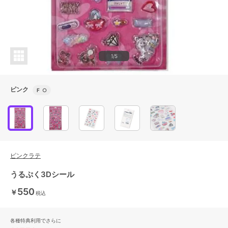
1/5
ピンク
F
○
ピンクラテ
うるぷく3Dシール
550
￥
税込
各種特典利用でさらに