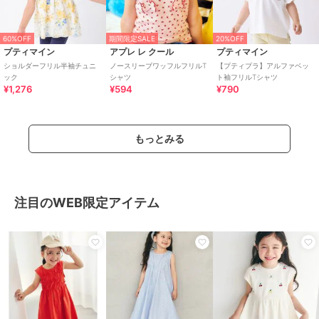
60%OFF
期間限定SALE
20%OFF
プティマイン
アプレ レ クール
プティマイン
ショルダーフリル半袖チュニ
ノースリーブワッフルフリルT
【プティプラ】アルファベッ
ック
シャツ
ト袖フリルTシャツ
¥1,276
¥594
¥790
もっとみる
注目のWEB限定アイテム