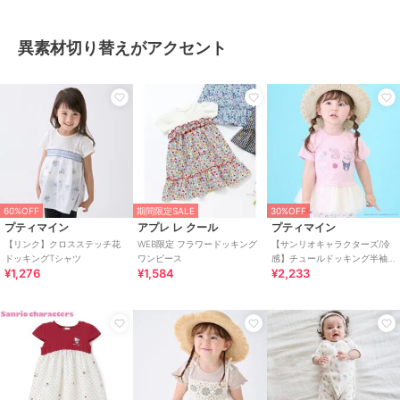
異素材切り替えがアクセント
60%OFF
期間限定SALE
30%OFF
プティマイン
アプレ レ クール
プティマイン
【リンク】クロスステッチ花
WEB限定 フラワードッキング
【サンリオキャラクターズ/冷
ドッキングTシャツ
ワンピース
感】チュールドッキング半袖T
¥1,276
¥1,584
¥2,233
シャツ