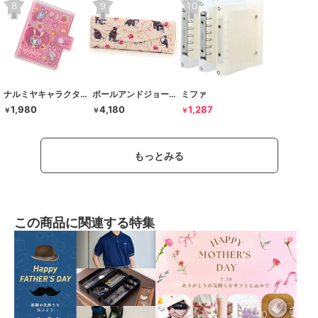
ナルミヤキャラクターズ
ポールアンドジョー ラ･パペトリー
ミファ
1,980
4,180
1,287
￥
￥
￥
もっとみる
この商品に関連する特集