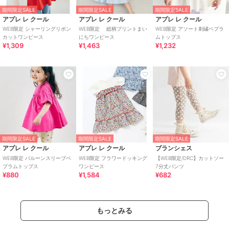
期間限定SALE
期間限定SALE
期間限定SALE
アプレ レ クール
アプレ レ クール
アプレ レ クール
WEB限定 シャーリングリボン
WEB限定 総柄プリントまい
WEB限定 アソート刺繍ペプラ
カットワンピース
にちワンピース
ムトップス
¥1,309
¥1,463
¥1,232
期間限定SALE
期間限定SALE
期間限定SALE
アプレ レ クール
アプレ レ クール
ブランシェス
WEB限定 バルーンスリーブペ
WEB限定 フラワードッキング
【WEB限定/DRC】カットソー
プラムトップス
ワンピース
7分丈パンツ
¥880
¥1,584
¥682
もっとみる