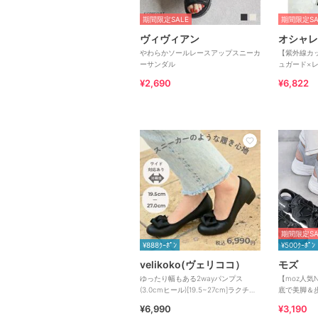
期間限定SALE
期間限定SA
ヴィヴィアン
オシャレ
やわらかソールレースアップスニーカ
【紫外線カ
ーサンダル
ュガード×レ
¥2,690
¥6,822
期間限定SA
¥888ｸｰﾎﾟﾝ
¥500ｸｰﾎﾟﾝ
velikoko(ヴェリココ）
モズ
ゆったり幅もある2wayパンプス
【moz人気
(3.0cmヒール)[19.5~27cm]ラクチン
底で美脚＆
きれいシューズ
ィット感の
¥6,990
¥3,190