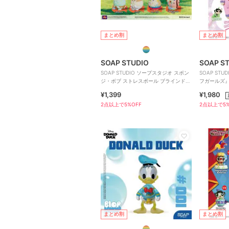
まとめ割
まとめ割
SOAP STUDIO
SOAP S
SOAP STUDIO ソープスタジオ スポン
SOAP STU
ジ・ボブ ストレスボール ブラインドボ
フガールズ』
ックス 雑貨
み ブライン
¥1,399
¥1,980
2点以上で5%OFF
2点以上で5%
まとめ割
まとめ割