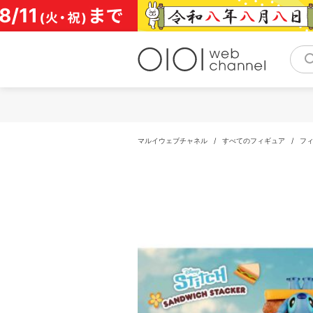
コ
ン
テ
ン
ツ
へ
ス
キ
ッ
プ
マルイウェブチャネル
/
すべてのフィギュア
/
フ