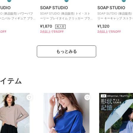
TUDIO
SOAP STUDIO
SOAP STUDIO
DIO (単品販売) パワーパフ
SOAP STUDIO (単品販売) トイ・スト
SOAP SUTDIO (単品販売
ーニバル フィギュア ブラ
ーリー プレイタイム クリッカー ブラ
リー キーキャップ ストラ
クス
インド
ンドボックス
¥1,870
¥1,320
再入荷
OFF
2点以上で5%OFF
2点以上で5%OFF
もっとみる
イテム