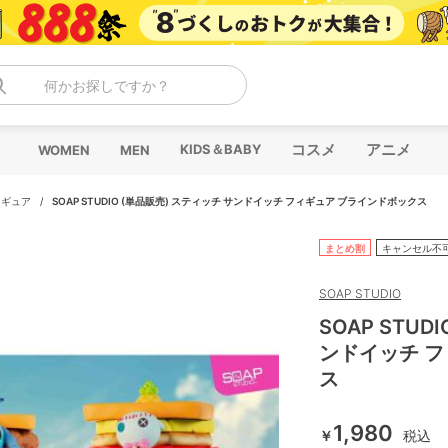
何かお探しですか？
コスメ
アニメ
KIDS＆BABY
WOMEN
MEN
ィギュア
/
SOAP STUDIO (単品販売) スティッチ サンドイッチ フィギュア ブラインドボックス
まとめ割
キャンセル不
SOAP STUDIO
SOAP STUD
ンドイッチ 
ス
1,980
￥
税込