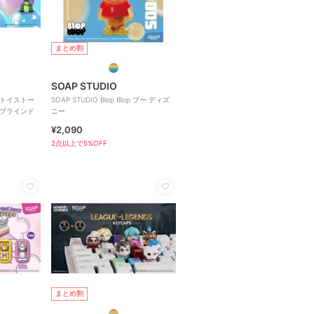
まとめ割
SOAP STUDIO
) トイストー
SOAP STUDIO Blop Blop プー ディズ
ア ブラインド
ニー
¥2,090
2点以上で5%OFF
まとめ割