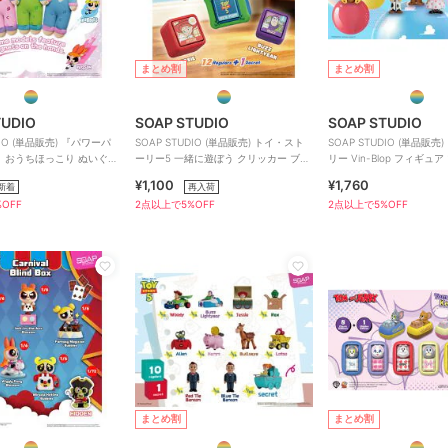
まとめ割
まとめ割
TUDIO
SOAP STUDIO
SOAP STUDIO
DIO (単品販売) 『パワーパ
SOAP STUDIO (単品販売) トイ・スト
SOAP STUDIO (単品販売
 おうちほっこり ぬいぐる
ーリー5 一緒に遊ぼう クリッカー ブラ
リー Vin-Blop フィギュ
ド
インド
¥1,100
¥1,760
新着
再入荷
OFF
2点以上で5%OFF
2点以上で5%OFF
まとめ割
まとめ割