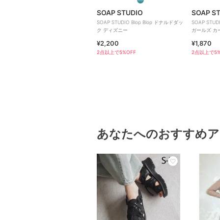
SOAP STUDIO
SOAP S
SOAP STUDIO Blop Blop ドナルドダッ
SOAP STU
ク ディズニー
ガールズ カ
インドボッ
¥2,200
¥1,870
2点以上で5%OFF
2点以上で5%
あなたへのおすすめア