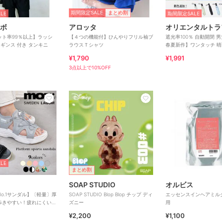
期間限定SALE
まとめ割
LE
期間限定SALE
ボ
アロッタ
オリエンタルトラ
ット率99％以上】ラッシ
【４つの機能付】ひんやりフリル袖ブ
遮光率100％ 自動開閉 
ギンス 付き タンキニ
ラウスＴシャツ
春夏新作】ワンタッチ 晴
たたみ傘 /G-0601
¥1,790
¥1,991
3点以上で10%OFF
LE
まとめ割
SOAP STUDIO
オルビス
No.1サンダル】〔軽量〕厚
SOAP STUDIO Blop Blop チップ ディ
エッセンスインヘアミル
歩きやすい！疲れにくいフ
ズニー
用
スポーツサンダル
¥2,200
¥1,100