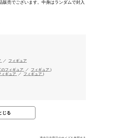
品販売でございます。中身はランダムで封入
す
ア
／
フィギュア
てのフィギュア
／
フィギュア
)
フィギュア
／
フィギュア
)
とじる
過去注文商品のサイズを参照する