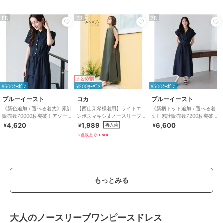
PR
PR
PR
まとめ割
¥500ｸｰﾎﾟﾝ
¥200ｸｰﾎﾟﾝ
¥500ｸｰﾎﾟﾝ
ブルーイースト
コカ
ブルーイースト
《新色追加 / 選べる着丈》累計
【西山茉希様着用】ライトエ
《新柄ドット追加 / 選べる着
販売数70000枚突破！アソー
ンボスマキシ丈ノースリーブ
丈》累計販売数7200枚突破！
ト柄ワンピース
ワンピース 全4色 / シワになり
カシュクールシャツワンピー
4,620
1,989
6,600
再入荷
¥
¥
¥
にくい・速乾
ス
2点以上で10%OFF
もっとみる
大人のノースリーブワンピースドレス