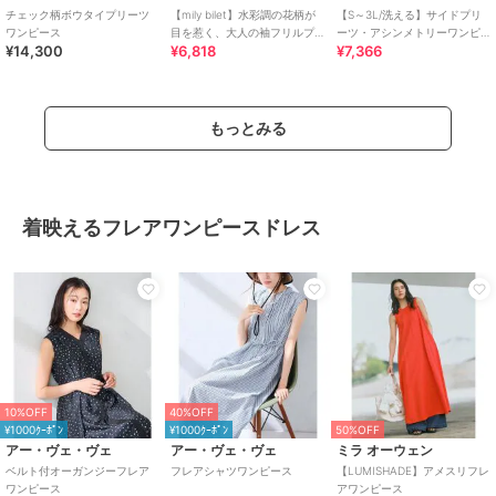
チェック柄ボウタイプリーツ
【mily bilet】水彩調の花柄が
【S～3L/洗える】サイドプリ
ワンピース
目を惹く、大人の袖フリルプ
ーツ・アシンメトリーワンピ
¥14,300
¥6,818
¥7,366
リーツワンピース（半袖）
ース
もっとみる
着映えるフレアワンピースドレス
10%OFF
40%OFF
¥1000ｸｰﾎﾟﾝ
¥1000ｸｰﾎﾟﾝ
50%OFF
アー・ヴェ・ヴェ
アー・ヴェ・ヴェ
ミラ オーウェン
ベルト付オーガンジーフレア
フレアシャツワンピース
【LUMISHADE】アメスリフレ
ワンピース
アワンピース