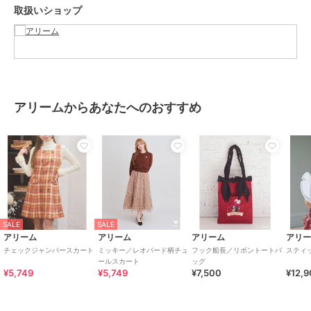
取扱いショップ
透け感[ややあり]
生地の厚さ[普通]
光沢感[なし]
伸縮性[ややあり]
裏地[あり]
ポケット[あり]
アリームからあなたへのおすすめ
※モデル着用画像は、光の当たり具合で色味が違って見える場合がご
ざいます。
※お使いのモニター環境によって商品の色味が違って見える場合がご
ざいます。
ブランド
アリーム
ショップ
アリーム
SALE
SALE
アリーム
アリーム
アリーム
アリ
商品カテゴリ
ワンピースドレス
／
ワンピース
チェックジャンパースカート
ミッキー／レオパード柄チュ
フック船長／リボントートバ
スティ
ールスカート
ッグ
性別タイプ
レディース
¥5,749
¥5,749
¥7,500
¥12,
ワンピースドレス
／
ワンピース
カラー
オフホワイト、ネイビー