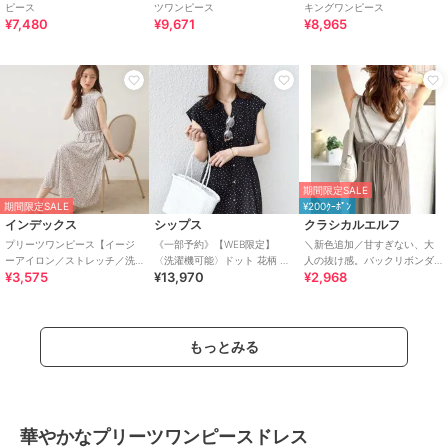
ピース
ツワンピース
キングワンピース
¥7,480
¥9,671
¥8,965
期間限定SALE
期間限定SALE
¥200ｸｰﾎﾟﾝ
インデックス
シップス
クラシカルエルフ
プリーツワンピース【イージ
《一部予約》【WEB限定】
＼新色追加／甘すぎない、大
ーアイロン／ストレッチ／洗
〈洗濯機可能〉ドット 花柄 サ
人の抜け感。バックリボンダ
¥3,575
¥13,970
¥2,968
濯機OK】
イド プリーツ フレンチスリー
ブルストラッププリーツキャ
ブ ワンピース
ミロングワンピース
もっとみる
華やかなプリーツワンピースドレス