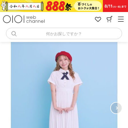
コ
ン
テ
ン
ツ
へ
何かお探しですか？
ス
キ
ッ
プ