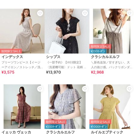
期間限定SALE
期間限定SALE
¥200ｸｰﾎﾟﾝ
インデックス
シップス
クラシカルエルフ
プリーツワンピース【イージ
《一部予約》【WEB限定】
＼新色追加／甘すぎない、大
ーアイロン／ストレッチ／洗
〈洗濯機可能〉ドット 花柄 サ
人の抜け感。バックリボンダ
¥3,575
¥13,970
¥2,968
濯機OK】
イド プリーツ フレンチスリー
ブルストラッププリーツキャ
ブ ワンピース
ミロングワンピース
期間限定SALE
期間限定SALE
¥200ｸｰﾎﾟﾝ
¥1000ｸｰﾎﾟﾝ
イェッカ ヴェッカ
クラシカルエルフ
ルイルエブティック