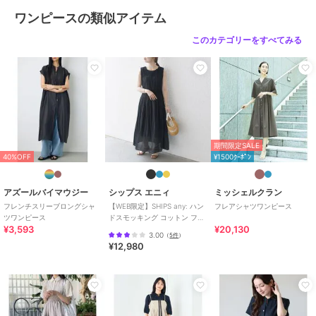
サイズ
Ｆ
ワンピースの類似アイテム
素材
表生地 ﾎ゜ﾘｴｽﾃﾙ 100% 裏生地 ﾎ゜ﾘ
このカテゴリーをすべてみる
ｴｽﾃﾙ 100% 別布部分 ﾎ゜ﾘｴｽﾃﾙ 10
0%
商品のお取り扱い方法
原産国
中国
期間限定SALE
40%OFF
¥1500ｸｰﾎﾟﾝ
アズールバイマウジー
シップス エニィ
ミッシェルクラン
フレンチスリーブロングシャ
【WEB限定】SHIPS any: ハン
フレアシャツワンピース
ツワンピース
ドスモッキング コットン フレ
¥3,593
¥20,130
ア ノースリーブ ワンピース
3.00
（
5件
）
¥12,980