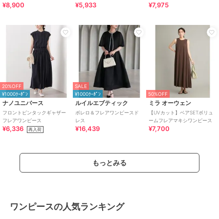
¥8,900
¥5,933
¥7,975
20%OFF
SALE
¥1000ｸｰﾎﾟﾝ
¥1000ｸｰﾎﾟﾝ
50%OFF
ナノユニバース
ルイルエブティック
ミラ オーウェン
フロントピンタックギャザー
ボレロ＆フレアワンピースド
【UVカット】ベアSETボリュ
フレアワンピース
レス
ームフレアマキシワンピース
¥6,336
¥16,439
¥7,700
再入荷
もっとみる
ワンピースの人気ランキング