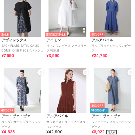
SALE
期間限定SALE
50%OFF
アヴィレックス
アイモン
アルアバイル
BACK FLARE SATIN CAMO
リネンワンピース ノースリー
ラップライクシャツワンピー
COMBI ONE PIECE／バックフ
ブ 韓国風
ス
¥7,590
¥3,590
¥24,750
レアーサテンカモ
30%OFF
60%OFF
¥1000ｸｰﾎﾟﾝ
アー・ヴェ・ヴェ
アルアバイル
アー・ヴェ・ヴェ
ランダムサテンプリーツワン
サッカーストライプノースリ
シアーデニムスキッパーワン
ピース
ワンピース
ピース
¥4,835
¥42,900
¥6,922
再入荷