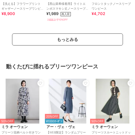
【洗える】フラワープリント
【西山茉希様着用】ライトエ
フロントタックノースリーブ
ギャザーノースリーブワンピ
ンボスマキシ丈ノースリーブ
ワンピース
¥8,900
¥1,989
¥4,702
ース
ワンピース 全4色 / シワになり
再入荷
にくい・速乾
2点以上で10%OFF
もっとみる
動くたびに揺れるプリーツワンピース
20%OFF
50%OFF
¥1000ｸｰﾎﾟﾝ
50%OFF
ミラ オーウェン
アー・ヴェ・ヴェ
ミラ オーウェン
プリーツ花柄ベルト付きワン
【WEB限定】ランダムプリー
プリーツスカートニットドッ