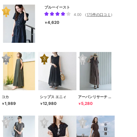
ブルーイースト
4.00
（
175件の口コミ
）
4,620
￥
コカ
シップス エニィ
アーバンリサーチ サニーレーベル
1,989
12,980
5,280
￥
￥
￥