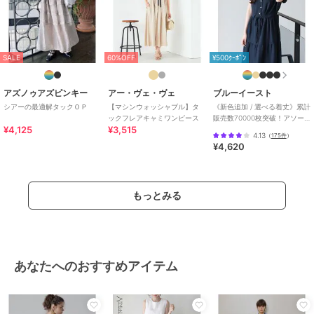
SALE
60%OFF
¥500ｸｰﾎﾟﾝ
アズノゥアズピンキー
アー・ヴェ・ヴェ
ブルーイースト
シアーの最適解タックＯＰ
【マシンウォッシャブル】タ
《新色追加 / 選べる着丈》累計
ックフレアキャミワンピース
販売数70000枚突破！アソー
¥4,125
¥3,515
ト柄ワンピース
4.13
（
175件
）
¥4,620
もっとみる
あなたへのおすすめアイテム