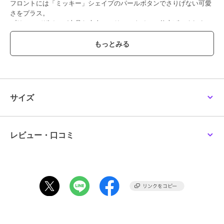
フロントには「ミッキー」シェイプのパールボタンでさりげない可愛
さをプラス。
プリーツデザインが上品な大人のマリンスタイルに仕上げてくれま
す。
ジャケットや、カーディガン合わせでがらりと雰囲気を変えたり、肌
寒い季節にはスウェットやセーターのインナーとしてもおすすめで
す。
【素材】
やわらかくしっかりしたポリエステル生地を使用しております。
サイズ
【お手入れ方法】
単独での手洗いがおすすめです。
リボンタイは外して、ワンピースとリボンは分けてそれぞれで洗って
レビュー・口コミ
ください。
長時間水に漬けないようにしてください。
摩擦や汗、雨等で濡れた際に他の衣類や小物類に色移りする場合がご
ざいますのでご注意ください。
アイロンはあて布使用し、ボタン部分、飾り部分にはアイロンをかけ
ないでください。
バッグやベルト等で過度にこすられたりすると、装飾パーツが取れた
り破損する恐れがありますのでご注意ください。