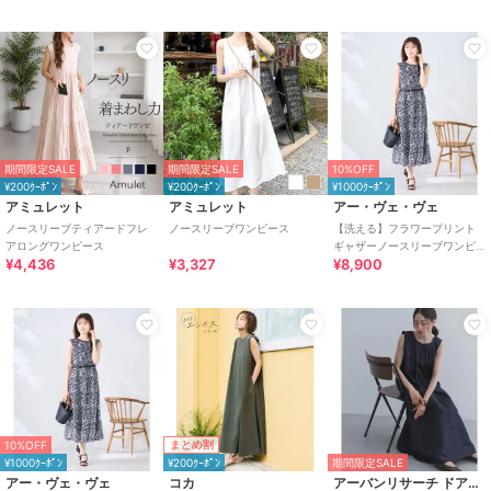
期間限定SALE
期間限定SALE
10%OFF
¥200ｸｰﾎﾟﾝ
¥200ｸｰﾎﾟﾝ
¥1000ｸｰﾎﾟﾝ
アミュレット
アミュレット
アー・ヴェ・ヴェ
ノースリーブティアードフレ
ノースリーブワンピース
【洗える】フラワープリント
アロングワンピース
ギャザーノースリーブワンピ
¥4,436
¥3,327
¥8,900
ース
まとめ割
10%OFF
¥1000ｸｰﾎﾟﾝ
¥200ｸｰﾎﾟﾝ
期間限定SALE
アー・ヴェ・ヴェ
コカ
アーバンリサーチ ドアーズ