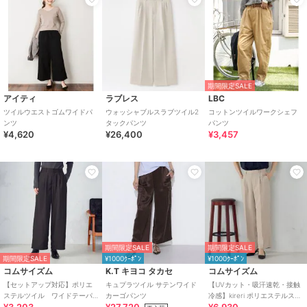
期間限定SALE
アイティ
ラブレス
LBC
ツイルウエストゴムワイドパ
ウォッシャブルスラブツイル2
コットンツイルワークシェフ
ンツ
タックパンツ
パンツ
¥4,620
¥26,400
¥3,457
期間限定SALE
期間限定SALE
期間限定SALE
¥1000ｸｰﾎﾟﾝ
¥1000ｸｰﾎﾟﾝ
コムサイズム
K.T キヨコ タカセ
コムサイズム
【セットアップ対応】ポリエ
キュプラツイル サテンワイド
【UVカット・吸汗速乾・接触
ステルツイル ワイドテーパ
カーゴパンツ
冷感】kireri ポリエステルスト
ードパンツ
レッチドライツイル ストレー