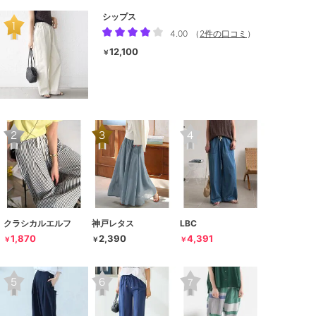
シップス
4.00
（
2件の口コミ
）
12,100
￥
クラシカルエルフ
神戸レタス
LBC
1,870
2,390
4,391
￥
￥
￥