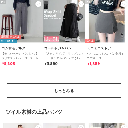
PR
PR
PR
期間限定SALE
SALE
¥1000ｸｰﾎﾟﾝ
コムサモデルズ
ゴールドジャパン
ミニミニストア
【美しいベーシックパンツ】
【大きいサイズ】 ラップ スカ
ハイウエストスカパン美脚ミ
ポリエステルレーヨンストレ
ート サルエルパンツ 大きいサ
ニ丈キュロット
ッチ ワイドパンツ
イズ レディース パンツ ズボン
5,308
5,890
1,889
¥
¥
¥
もっとみる
ツイル素材の上品パンツ