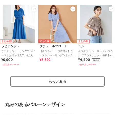
まとめ割
まとめ割
30%OFF
ラビアンジェ
クチュールブローチ
ミル
ウエストシャーリングワンピ
【体型カバー・洗濯機可】ウ
ポコポコ シャーリング ペプラ
ース｜お出かけ夏ワンピ/大人
エストシャーリング Vネック
ム ブラウス / カット楊柳【mil
¥9,900
¥5,592
¥4,400
リラックス/細見え/サラッと涼
ワンピース
(ミル)】
再入荷
しく/体型カバー
2点以上で10%OFF
2点以上で10%OFF
もっとみる
丸みのあるバルーンデザイン