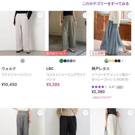
このカテゴリーをすべてみる
まとめ割
期間限定SALE
ウォルド
LBC
神戸レタス
ワイドジャージパンツ
ウエストシャーリングワイド
イージーケアコットン混ガー
パンツ
ゼドレープパンツ [M3878]
¥10,450
¥3,293
4.41
（
39件
）
¥2,390
2点以上で5%OFF