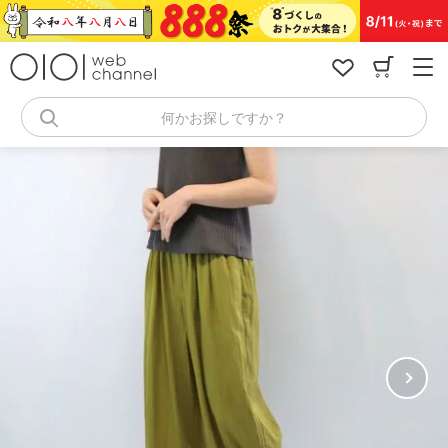
コ
ン
テ
ン
ツ
へ
何かお探しですか？
ス
キ
ッ
プ