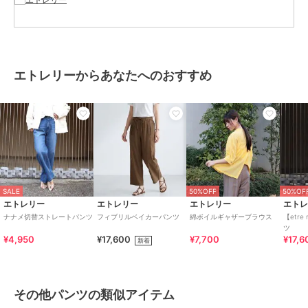
エトレリーからあなたへのおすすめ
SALE
50%OFF
50%OF
エトレリー
エトレリー
エトレリー
エト
ナナメ切替ストレートパンツ
フィブリルベイカーパンツ
綿ボイルギャザーブラウス
【etre
ツ
¥4,950
¥17,600
¥7,700
¥17,6
新着
その他パンツの類似アイテム