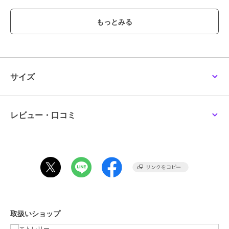
ブランド
エトレリー
ショップ
エトレリー
商品カテゴリ
パンツ
／
その他パンツ
性別タイプ
レディース
パンツ
／
その他パンツ
サイズ
カラー
オリーブ 66 、黒 09
、ベージュ 11
サイズ
S,M
レビュー・口コミ
素材
綿55% ポリエステル45%
商品のお取り扱い方法
原産国
中国
取扱いショップ