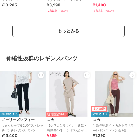
¥10,285
¥3,998
¥1,490
楊柳ブラウス（プルオーバ
ー）
2点以上で10%OFF
3点以上で10%OFF
もっとみる
伸縮性抜群のレギンスパンツ
まとめ割
¥1000ｸｰﾎﾟﾝ
期間限定SALE
¥200ｸｰﾎﾟﾝ
ノーリーズソフィー
コカ
コカ
ウォッシャブル2WAYストレッ
【シワになりにくい・速乾・
＼新色登場／ とろみトラベラ
チポンチレギンスパンツ
乾燥機OK】エンボスセンター
ーレギンスパンツ 全3色
¥15,400
¥889
¥1,290
シームレギンスパンツ 全2色