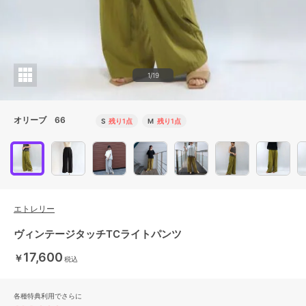
1/19
オリーブ 66
S
残り1点
M
残り1点
エトレリー
ヴィンテージタッチTCライトパンツ
17,600
￥
税込
各種特典利用でさらに