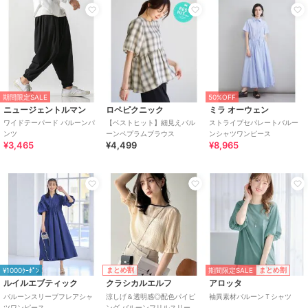
期間限定SALE
50%OFF
ニュージェントルマン
ロペピクニック
ミラ オーウェン
ワイドテーパード バルーンパ
【ベストヒット】細見えバル
ストライプセパレートバルー
ンツ
ーンペプラムブラウス
ンシャツワンピース
¥3,465
¥4,499
¥8,965
期間限定SALE
まとめ割
まとめ割
¥1000ｸｰﾎﾟﾝ
ルイルエブティック
クラシカルエルフ
アロッタ
バルーンスリーブフレアシャ
涼しげ＆透明感◎配色パイピ
袖異素材バルーンＴシャツ
ツワンピース
ング バルーンフリルスリーブ