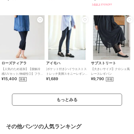
2点以上で10%OFF
ローズティアラ
アイモハ
サブストリート
【人気のため追加】【接触冷
[ポケット付き]ハイウエストス
【大きいサイズ】クロシェ風
感/UVカット/伸縮性◎】フラ
トレッチ美脚スキニーレギン
レースレギパン
¥15,400
¥1,689
¥9,790
ワーレースレギンスパンツ
スパンツ
新着
新着
もっとみる
その他パンツの人気ランキング