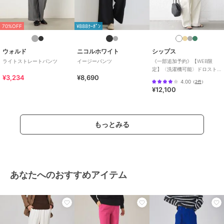
70%OFF
¥888ｸｰﾎﾟﾝ
ウォルド
ニコルホワイト
シップス
ライトストレートパンツ
イージーパンツ
《一部追加予約》【WEB限
定】〈洗濯機可能〉ドロスト
¥3,234
¥8,690
ベイカー パンツ
4.00
（
2件
）
¥12,100
もっとみる
あなたへのおすすめアイテム