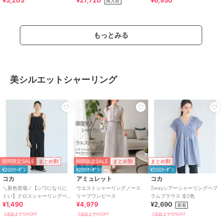
¥3,203
¥27,720
¥6,930
再入荷
トパンツ
もっとみる
美シルエットシャーリング
期間限定SALE
期間限定SALE
まとめ割
まとめ割
まとめ割
¥200ｸｰﾎﾟﾝ
¥200ｸｰﾎﾟﾝ
¥200ｸｰﾎﾟﾝ
コカ
アミュレット
コカ
＼新色登場／【シワになりに
ウエストシャーリングノース
2wayシアーシャーリングペプ
くい】クロスシャーリングペ
リーブワンピース
ラムブラウス 全2色
¥1,490
¥4,979
¥2,690
プラムオールインワン 全2色
新着
2点以上で10%OFF
2点以上で5%OFF
2点以上で10%OFF