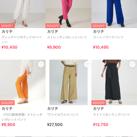
50%OFF
50%OFF
50%OFF
カリテ
カリテ
カリテ
ヴィンテージサテンドローパ
ストレッチシガレットパンツ
コットンワークパンツ
ンツ
¥10,450
¥9,900
¥10,495
50%OFF
50%OFF
カリテ
カリテ
カリテ
《2022新色登場》ストレッチ
TCツイルワイドパンツ
ライトリネンラップパンツ
シガレットパンツ
¥9,900
¥27,500
¥13,750