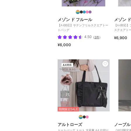
メゾン ド フルール
メゾン 
【A4対応】サテンフリルスクエアトー
【A4対応】
トバッグ
スクエアト
4.50
（
2件
）
¥6,900
¥6,000
期間限定SALE
アルトローズ
ノーブル
トートバッグ トート 大容量 A4 仕切り
《WEB限定