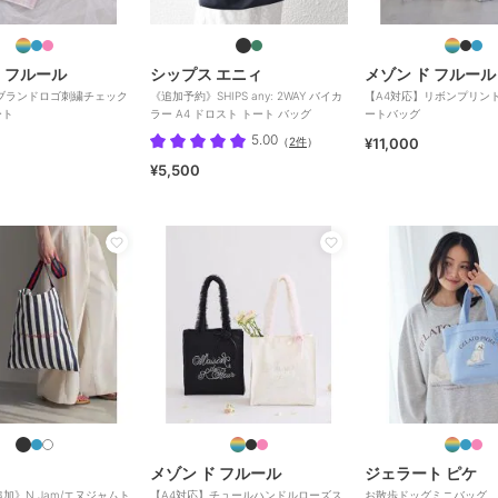
ド フルール
シップス エニィ
メゾン ド フルール
ブランドロゴ刺繍チェック
《追加予約》SHIPS any: 2WAY バイカ
【A4対応】リボンプリン
ート
ラー A4 ドロスト トート バッグ
ートバッグ
5.00
（
2件
）
¥11,000
¥5,500
メゾン ド フルール
ジェラート ピケ
追加》N.Jam/エヌジャムト
【A4対応】チュールハンドルローズス
お散歩ドッグミニバッグ