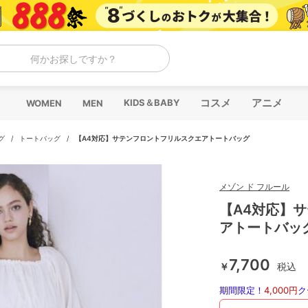
何かお探しですか？
コスメ
アニメ
KIDS＆BABY
WOMEN
MEN
グ
/
トートバッグ
/
【A4対応】サテンフロントフリルスクエアトートバッグ
メゾン ド フルール
【A4対応】
アトートバッ
7,700
￥
税込
期間限定！
4,000円
ク