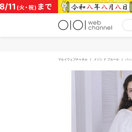
コ
ン
テ
ン
ツ
へ
ス
キ
ッ
プ
マルイウェブチャネル
/
メゾン ド フルール
/
バッ