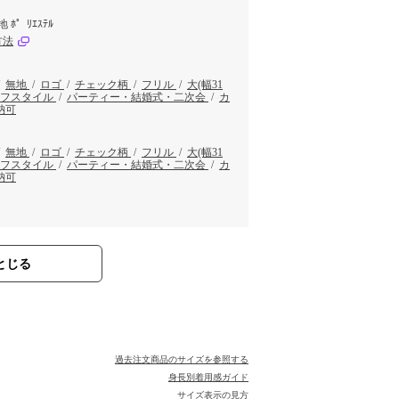
 ﾎ゜ﾘｴｽﾃﾙ
方法
/
無地
/
ロゴ
/
チェック柄
/
フリル
/
大(幅31
イフスタイル
/
パーティー・結婚式・二次会
/
カ
納可
/
無地
/
ロゴ
/
チェック柄
/
フリル
/
大(幅31
イフスタイル
/
パーティー・結婚式・二次会
/
カ
納可
とじる
過去注文商品のサイズを参照する
身長別着用感ガイド
サイズ表示の見方