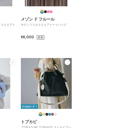
メゾン ド フルール
トスクエアト
サテンフリルスクエアトートバッグ
¥6,000
新着
¥1888ｸｰﾎﾟﾝ
トプカピ
【TREASURE TOPKAPI】ストライプハ