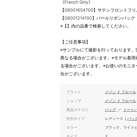
《French Girly》
【08001654700】サテンフロント
【08001214100】パールリボンバッグ
※【】内の品番で検索してください。
【ご注意事項】
※サンプルにて撮影を行っております。
異なる場合がございます。※モデル着用
る場合がございます。※お使いのモニタ
合がございます。
ブランド
メゾン ド フルール
ショップ
メゾン ド フルール
商品カテゴリ
バッグ
／
トート
性別タイプ
レディース
(
バッ
カラー
ブラック、ライト
サイズ
Ｆ