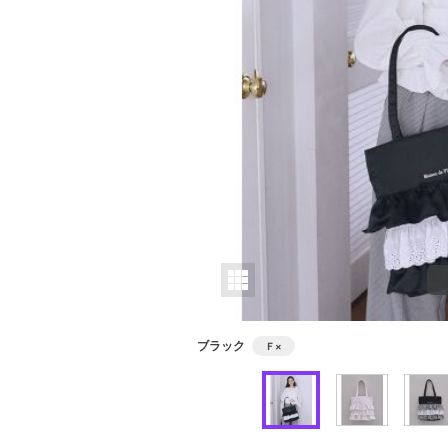
ブラック
Ｆ
×