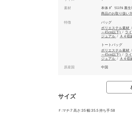
素材
本体 ﾎ゜ﾘｴｽﾃﾙ 裏生地
商品のお取り扱い
特徴
バッグ
ポリエステル素材
～45cm以下)
/
ラ
ジュアル
/
Ａ４収
トートバッグ
ポリエステル素材
～45cm以下)
/
ラ
ジュアル
/
Ａ４収
原産国
中国
サイズ
Ｆ:マチ:7 高さ:35 幅:35.5 持ち手:58