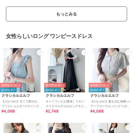
もっとみる
女性らしいロング ワンピースドレス
期間限定SALE
期間限定SALE
期間限定SALE
¥200ｸｰﾎﾟﾝ
¥200ｸｰﾎﾟﾝ
¥200ｸｰﾎﾟﾝ
クラシカルエルフ
クラシカルエルフ
クラシカルエルフ
【mily bilet】甘くて軽やか。
キャミワンピが最強！リネン
【mily bilet】夏を涼む相棒♪シ
フリルショルダーAラインティ
ライクマルチwayロングキャミ
アーフローラル バックリボン
¥4,068
¥2,748
¥4,068
アードキャミワンピース(ロン
ワンピ
ワンピ (長袖) (ロング)
グ)