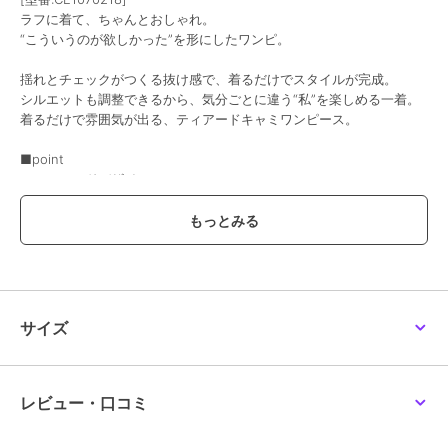
ラフに着て、ちゃんとおしゃれ。
“こういうのが欲しかった”を形にしたワンピ。
揺れとチェックがつくる抜け感で、着るだけでスタイルが完成。
シルエットも調整できるから、気分ごとに違う“私”を楽しめる一着。
着るだけで雰囲気が出る、ティアードキャミワンピース。
■point
・ティアードデザイン
・リボンのアレンジでシルエット調整可能
・バックリボンで後ろ姿も抜かりなし
・体のラインを拾いにくいゆったり感
■detail
細かいチェック柄が印象的なデザインのキャミワンピ♪
広がりすぎないシルエットで、ラフなのに女っぽさがちゃんと残るの
サイズ
がポイント◎
リボンでシルエットを調整でき、すっきり見せもゆるっと着こなすの
も自由自在。
バックにもリボンをあしらい、後ろ姿まで抜かりなく。
レビュー・口コミ
春・夏・秋と３シーズン、レイヤード次第で長く楽しめます。