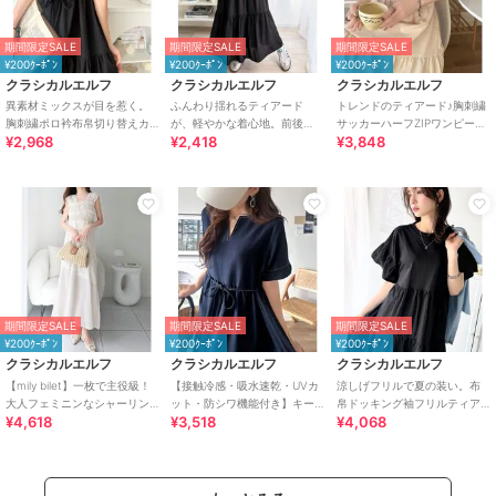
期間限定SALE
期間限定SALE
期間限定SALE
¥200ｸｰﾎﾟﾝ
¥200ｸｰﾎﾟﾝ
¥200ｸｰﾎﾟﾝ
クラシカルエルフ
クラシカルエルフ
クラシカルエルフ
異素材ミックスが目を惹く。
ふんわり揺れるティアード
トレンドのティアード♪胸刺繍
胸刺繍ポロ衿布帛切り替えカ
が、軽やかな着心地。前後
サッカーハーフZIPワンピース
¥2,968
¥2,418
¥3,848
ットティアードワンピース
2wayノースリーブティアード
（ロング）
（半袖）
ワンピ（ロング丈）
期間限定SALE
期間限定SALE
期間限定SALE
¥200ｸｰﾎﾟﾝ
¥200ｸｰﾎﾟﾝ
¥200ｸｰﾎﾟﾝ
クラシカルエルフ
クラシカルエルフ
クラシカルエルフ
【mily bilet】一枚で主役級！
【接触冷感・吸水速乾・UVカ
涼しげフリルで夏の装い。布
大人フェミニンなシャーリン
ット・防シワ機能付き】キー
帛ドッキング袖フリルティア
¥4,618
¥3,518
¥4,068
グフリルティアードワンピー
ネックリボンティアードワン
ードワンピース(ロング丈)
ス
ピース