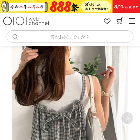
コ
ン
テ
ン
ツ
へ
何かお探しですか？
ス
キ
ッ
プ