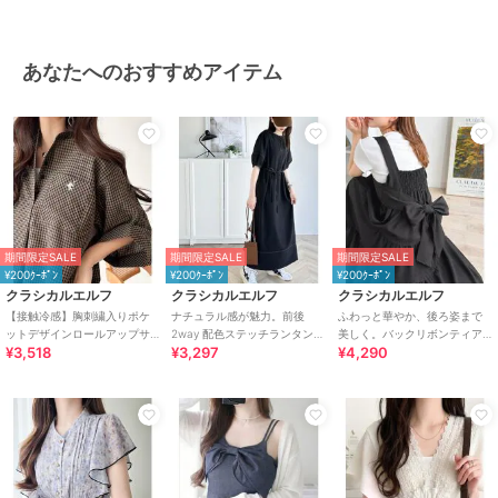
LL･13号以上あり
/
S･7号以下あ
り
/
ティアードスカート
/
ロン
グ・マキシ丈
あなたへのおすすめアイテム
原産国
中国
期間限定SALE
期間限定SALE
期間限定SALE
¥200ｸｰﾎﾟﾝ
¥200ｸｰﾎﾟﾝ
¥200ｸｰﾎﾟﾝ
クラシカルエルフ
クラシカルエルフ
クラシカルエルフ
【接触冷感】胸刺繍入りポケ
ナチュラル感が魅力。前後
ふわっと華やか、後ろ姿まで
ットデザインロールアップサ
2way 配色ステッチランタンス
美しく。バックリボンティア
¥3,518
¥3,297
¥4,290
ッカーワンピース（ロング
リーブワンピース
ードワンピース
丈）