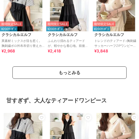
期間限定SALE
期間限定SALE
期間限定SALE
¥200ｸｰﾎﾟﾝ
¥200ｸｰﾎﾟﾝ
¥200ｸｰﾎﾟﾝ
クラシカルエルフ
クラシカルエルフ
クラシカルエルフ
異素材ミックスが目を惹く。
ふんわり揺れるティアード
トレンドのティアード♪胸刺繍
胸刺繍ポロ衿布帛切り替えカ
が、軽やかな着心地。前後
サッカーハーフZIPワンピース
¥2,968
¥2,418
¥3,848
ットティアードワンピース
2wayノースリーブティアード
（ロング）
（半袖）
ワンピ（ロング丈）
もっとみる
甘すぎず、大人なティアードワンピース