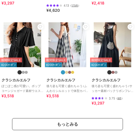
¥3,297
¥2,418
リボンティアードキャミワン
ト柄ワンピース
ボン裾バルーンキャミロング
4.13
（
175件
）
ピ (ロング丈)
ワンピース
性別タイプ
レディース
¥4,620
ワンピースドレス
／
ワンピース
カラー
チャコールチェック、ブルーチェ
ック、グリーンチェック
サイズ
S,M,L,XL
素材
ポリエステル75%、綿25%
商品のお取り扱い方法
期間限定SALE
期間限定SALE
期間限定SALE
特徴
ワンピースドレス
¥200ｸｰﾎﾟﾝ
¥200ｸｰﾎﾟﾝ
¥200ｸｰﾎﾟﾝ
綿・コットン素材
/
ポリエステル
素材
/
チェック柄
/
リボン
/
ロ
クラシカルエルフ
クラシカルエルフ
クラシカルエルフ
ング・マキシ丈
/
ノースリーブ
/
ぽこぽこ感が可愛い。ポップ
後ろ姿も可愛く盛れちゃう♪ふ
後ろ姿も可愛く盛れちゃう♪サ
LL･13号以上あり
/
S･7号以下あ
コーンジャガード素材ウエス
んわりシルエットで体型カバ
ッカー素材バックリボンフレ
り
/
ティアードスカート
/
ロン
¥3,518
¥3,518
トリボン衿付きロングワンピ
ー。大人カジュアル チェック
アキャミワンピ
3.75
（
8件
）
ース（半袖）
キャミワンピース
グ・マキシ丈
¥3,297
ワンピース
綿・コットン素材
/
ポリエステル
もっとみる
素材
/
チェック柄
/
リボン
/
ロ
ング・マキシ丈
/
ノースリーブ
/