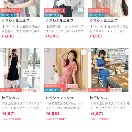
期間限定SALE
期間限定SALE
期間限定SALE
¥200ｸｰﾎﾟﾝ
¥200ｸｰﾎﾟﾝ
¥200ｸｰﾎﾟﾝ
クラシカルエルフ
クラシカルエルフ
クラシカルエルフ
【mily bilet】水彩調の花柄が
【接触冷感】【mily bilet】フ
【mily bilet】甘さを抑えて上
目を惹く、大人の袖フリルプ
ロントビックリボンハイウエ
品に華やぐ。ナチュラルムー
¥6,818
¥4,068
¥3,518
リーツワンピース（半袖）
スト切替デニムキャミワンピｰ
ドな レース使い楊柳フレアワ
ス
ンピース
PR
PR
PR
期間限定SALE
まとめ割
期間限定SALE
期間限定SALE
まとめ割
¥888ｸｰﾎﾟﾝ
まとめ割
神戸レタス
ミッシュマッシュ
神戸レタス
[岡部あゆみさんコラボ] スクエ
一枚で着映える軽やかシャツ
［ 岡部あゆみさんコラボ ］選
アボートネックニットワンピ
ワンピ。2026春夏新作 ケープ
べるネックとタイプ リブニッ
ース(選べるタイプとサイズ)
フレア袖シャツワンピース
トノースリーブワンピース
3,971
6,888
3,971
¥
¥
¥
[E3348]
[E3004]
2点以上で5%OFF
2点以上で10%OFF
2点以上で5%OFF