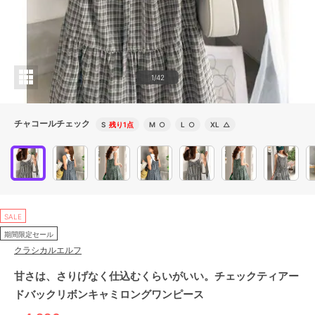
1/42
チャコールチェック
S
残り1点
M
○
L
○
XL
△
SALE
期間限定セール
クラシカルエルフ
甘さは、さりげなく仕込むくらいがいい。チェックティアー
ドバックリボンキャミロングワンピース