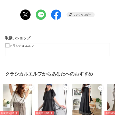
■fabric
ビンテージ感のあるチェック生地
……………………
透け感：なし
厚さ：普通
伸縮性：若干
裏地：なし
取扱いショップ
ポケット：なし
洗濯方法：洗濯可
……………………
※詳しいお手入れ方法は商品タグをご参照ください
※洗濯時はネット使用をお勧めします。
■coordinate
クラシカルエルフからあなたへのおすすめ
１枚で着るのはもちろん、Tシャツから薄手のニットまで、
季節に合わせたレイヤードスタイルが可能なワンピース♪
女性らしい印象を与えてくれる1着なので、
シアートップスを中に合わせたり
シャツやカーディガンを上から羽織ったこなれ感ある着こなしもおす
すめ☆
足元はパンプスやミュールできれいめに、スニーカーやスポーツサン
ダルでカジュアルにと
期間限定SALE
期間限定SALE
期間限定