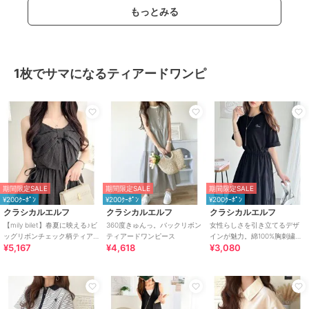
もっとみる
1枚でサマになるティアードワンピ
期間限定SALE
期間限定SALE
期間限定SALE
¥200ｸｰﾎﾟﾝ
¥200ｸｰﾎﾟﾝ
¥200ｸｰﾎﾟﾝ
クラシカルエルフ
クラシカルエルフ
クラシカルエルフ
【mily bilet】春夏に映える♪ビ
360度きゅんっ。バックリボン
女性らしさを引き立てるデザ
ッグリボンチェック柄ティア
ティアードワンピース
インが魅力。綿100%胸刺繍ド
¥5,167
¥4,618
¥3,080
ードワンピース（ロング丈）
ロストティアードワンピース