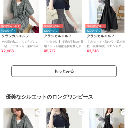
期間限定SALE
期間限定SALE
期間限定SALE
¥200ｸｰﾎﾟﾝ
¥200ｸｰﾎﾟﾝ
¥200ｸｰﾎﾟﾝ
クラシカルエルフ
クラシカルエルフ
クラシカルエルフ
その日の私に、ちょうどいい
【mily bilet】待望の半袖ver.登
【UVカット・防シワ・吸水速
一枚。シアサッカー素材3way
場！ドット柄配色切り替えド
乾・接触冷感】フロントタッ
¥2,968
¥5,717
¥3,518
ティアードカシュクールロン
ッキングワンピース（ロング
クショルダーストラップリボ
グワンピース
丈）
ン付ロングワンピ
もっとみる
優美なシルエットのロングワンピース