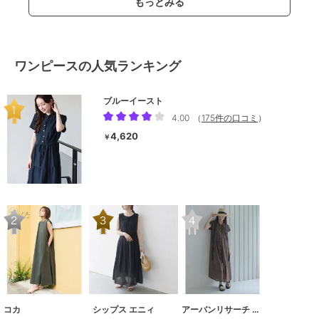
もっとみる
ワンピースの人気ランキング
ブルーイースト
4.00
（
175件の口コミ
）
4,620
￥
コカ
シップス エニィ
アーバンリサーチ サニーレーベル