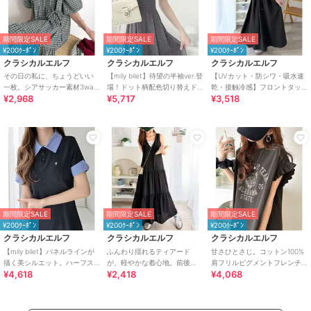
期間限定SALE
期間限定SALE
期間限定SALE
¥200ｸｰﾎﾟﾝ
¥200ｸｰﾎﾟﾝ
¥200ｸｰﾎﾟﾝ
クラシカルエルフ
クラシカルエルフ
クラシカルエルフ
その日の私に、ちょうどいい
【mily bilet】待望の半袖ver.登
【UVカット・防シワ・吸水速
一枚。シアサッカー素材3way
場！ドット柄配色切り替えド
乾・接触冷感】フロントタッ
¥2,968
¥5,717
¥3,518
ティアードカシュクールロン
ッキングワンピース（ロング
クショルダーストラップリボ
グワンピース
丈）
ン付ロングワンピ
期間限定SALE
期間限定SALE
期間限定SALE
¥200ｸｰﾎﾟﾝ
¥200ｸｰﾎﾟﾝ
¥200ｸｰﾎﾟﾝ
クラシカルエルフ
クラシカルエルフ
クラシカルエルフ
【mily bilet】パネルラインが
ふんわり揺れるティアード
甘さひとさじ。コットン100%
描く美シルエット。ハーフス
が、軽やかな着心地。前後
肩フリルピグメントフレンチ
¥4,618
¥2,418
¥4,068
リーブポロワンピース (ロング
2wayノースリーブティアード
スリーブワンピース（ロング
丈)
ワンピ（ロング丈）
丈）