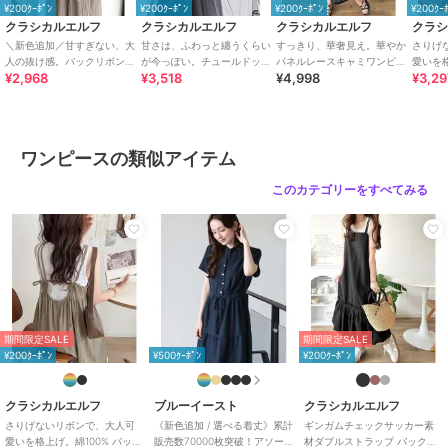
そんなテイストにも合わせやすいのが魅力的！
¥200ｸｰﾎﾟﾝ
¥200ｸｰﾎﾟﾝ
¥200ｸｰﾎﾟﾝ
¥200ｸｰ
あなたのスタイリングで、コーディネートを楽しんでみて♪
クラシカルエルフ
クラシカルエルフ
クラシカルエルフ
クラ
＼新色追加／甘すぎない、大
甘さは、ふわっと纏うくらい
すっきり、華奢見え。華やか
さりげ
■SNS
人の抜け感。バックリボンダ
が今っぽい。チュールドッキ
パネルレースキャミワンピー
愛いを格
¥2,968
¥3,518
¥4,998
¥3,2
ブルストラッププリーツキャ
ングティアードロングワンピ
ス
クリボ
新着アイテムやお得なセール情報を毎日配信中♪
ミロングワンピース
ース（半袖）
ンピ (
コーデのご参考にも...
【公式 Instagram】
@classicale
ワンピースの類似アイテム
lf_official（Classical Elf・JaVa）
＠milybilet_official（mily bilet）
このカテゴリーをすべてみる
【公式 TikTok】
@classicalelf_official
※ご覧のモニター環境により、画像の色味と多少異なる場合がござい
ます。
期間限定セール開催中
期間限定SALE
期間限定SALE
¥200ｸｰﾎﾟﾝ
¥500ｸｰﾎﾟﾝ
¥200ｸｰﾎﾟﾝ
ブランド
クラシカルエルフ
クラシカルエルフ
ブルーイースト
クラシカルエルフ
ショップ
クラシカルエルフ
さりげないリボンで、大人可
《新色追加 / 選べる着丈》累計
ギンガムチェックサッカー素
愛いを格上げ。綿100% バック
販売数70000枚突破！アソー
材ダブルストラップ バックリ
商品カテゴリ
ワンピースドレス
／
ワンピース