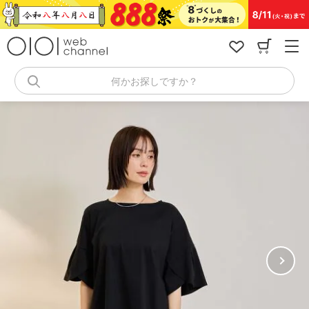
コ
ン
テ
ン
ツ
へ
何かお探しですか？
ス
キ
ッ
プ