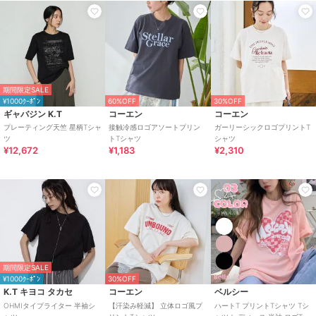
トドア
/
キャンプ・レジャー
/
クルー・Uネック
/
ラウンドネッ
ク
/
ボートネック
/
レギュラー
丈(トップス)
原産国
-
期間限定SALE
¥1000ｸｰﾎﾟﾝ
60%OFF
30%OFF
ギャバジン K.T
コーエン
コーエン
プレーティング天竺 星柄Tシャ
接触冷感ロゴアソートプリン
ガーリーシックロゴプリントT
ツ
トTシャツ
シャツ
¥12,672
¥1,183
¥2,310
期間限定SALE
¥1000ｸｰﾎﾟﾝ
30%OFF
K.T キヨコ タカセ
コーエン
ベルシー
OHMIタイプライター 半袖シ
【汗染み軽減】 立体ロゴ風プ
ハートT プリントTシャツ Tシ