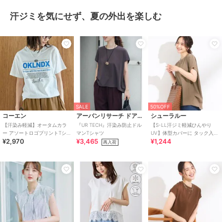
汗ジミを気にせず、夏の外出を楽しむ
SALE
50%OFF
コーエン
アーバンリサーチ ドアーズ
シューラルー
【汗染み軽減】オータムカラ
『UR TECH』汗染み防止ドル
【S-LL汗ジミ軽減ひんやり
ー アソートロゴプリントTシャ
マンTシャツ
UV】体型カバーに タック入り
¥2,970
¥3,465
¥1,244
ツ
ドルマントップス
再入荷