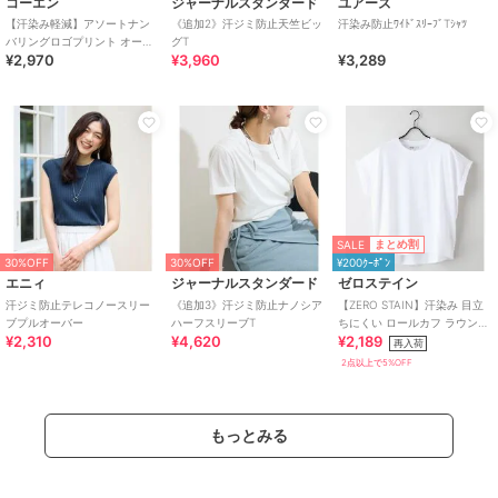
コーエン
ジャーナルスタンダード
ユアーズ
【汗染み軽減】アソートナン
《追加2》汗ジミ防止天竺ビッ
汗染み防止ﾜｲﾄﾞｽﾘｰﾌﾞTｼｬﾂ
バリングロゴプリント オーバ
グT
¥2,970
¥3,960
¥3,289
ーサイズゆるTシャツ
SALE
まとめ割
30%OFF
30%OFF
¥200ｸｰﾎﾟﾝ
エニィ
ジャーナルスタンダード
ゼロステイン
汗ジミ防止テレコノースリー
《追加3》汗ジミ防止ナノシア
【ZERO STAIN】汗染み 目立
ブプルオーバー
ハーフスリーブT
ちにくい ロールカフ ラウンド
¥2,310
¥4,620
¥2,189
ヘムTEE
再入荷
2点以上で5%OFF
もっとみる