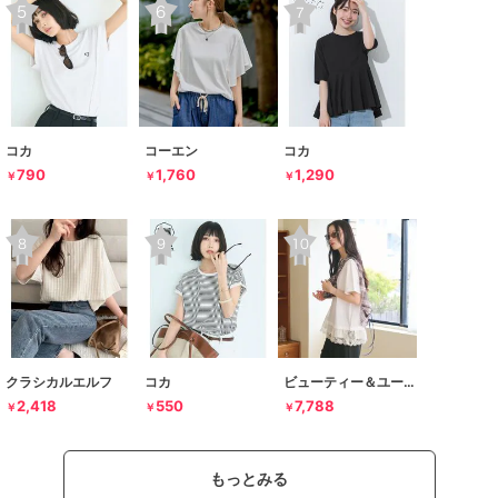
コカ
コーエン
コカ
790
1,760
1,290
￥
￥
￥
クラシカルエルフ
コカ
ビューティー＆ユース ユナイテッドアローズ
2,418
550
7,788
￥
￥
￥
もっとみる