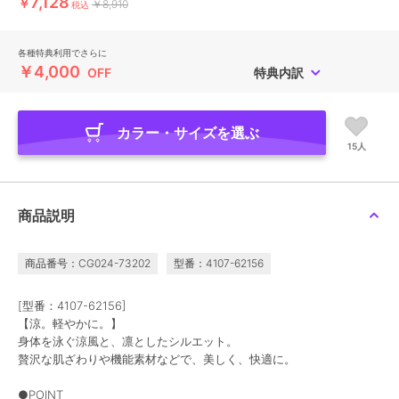
7,128
￥
￥8,910
税込
各種特典利用でさらに
￥4,000
OFF
特典内訳
カラー・サイズを選ぶ
15人
商品説明
商品番号：CG024-73202
型番：4107-62156
[型番：4107-62156]
【涼。軽やかに。】
身体を泳ぐ涼風と、凛としたシルエット。
贅沢な肌ざわりや機能素材などで、美しく、快適に。
●POINT