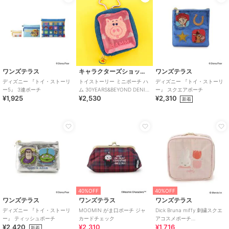
ワンズテラス
キャラクターズショップ ラフラフ
ワンズテラス
ディズニー 『トイ・ストーリ
トイストーリー ミニポーチ ハ
ディズニー 『トイ・ストーリ
ー5』 3連ポーチ
ム 30YEARS&BEYOND DENIM
ー』 スクエアポーチ
¥1,925
¥2,530
¥2,310
SERIES
新着
40%OFF
40%OFF
ワンズテラス
ワンズテラス
ワンズテラス
ディズニー 『トイ・ストーリ
MOOMIN がま口ポーチ ジャ
Dick Bruna miffy 刺繍スクエ
ー』 ティッシュポーチ
カードチェック
アコスメポーチ
¥2,420
¥2,310
¥1,716
strawberry&tulip
新着