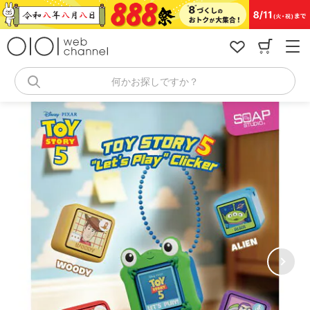
コ
ン
テ
ン
ツ
へ
何かお探しですか？
ス
キ
ッ
プ