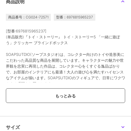
商品説明
商品番号：CG024-72571
型番：6976815965237
[型番:6976815965237]
(単品販売)『トイ・ストーリー』 トイ・ストーリー5 「一緒に遊ぼ
う」クリッカー ブラインドボックス
SOAPSUTDIO(ソープスタジオ)は、コレクター向けのトイや造形美に
こだわった高品質な商品を展開しています。キャラクターの魅力や世
界観を忠実に再現した作品は、コレクター心をくすぐる逸品ばかり
で、お部屋のインテリアにも最適！大人の遊び心を満たすハイセンス
なアイテムが揃います。SOAPSUTDIOのフィギュアで、日常にワクワ
クする瞬間をお届けします。
※こちらはブラインドボックス商品の単品販売でございます。中身は
ランダムで封入されております。
この商品は、不良品のみ返品を承ります
サイズ
ブランド
SOAP STUDIO