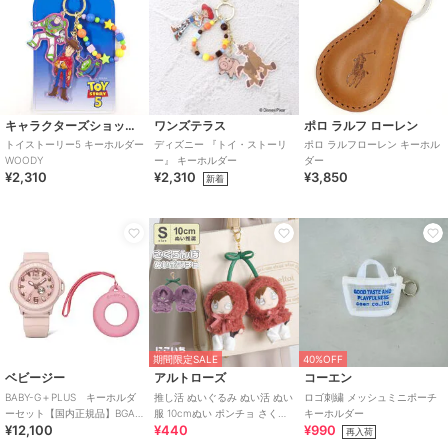
キャラクターズショップ ラフラフ
ワンズテラス
ポロ ラルフ ローレン
トイストーリー5 キーホルダー
ディズニー 『トイ・ストーリ
ポロ ラルフローレン キーホル
WOODY
ー』 キーホルダー
ダー
¥2,310
¥2,310
¥3,850
新着
期間限定SALE
40%OFF
ベビージー
アルトローズ
コーエン
BABY-G＋PLUS キーホルダ
推し活 ぬいぐるみ ぬい活 ぬい
ロゴ刺繍 メッシュミニポーチ
ーセット【国内正規品】BGA-
服 10cmぬい ポンチョ さくら
キーホルダー
¥12,100
¥440
¥990
15K-4AJR
んぼ チェリー キーホルダー
再入荷