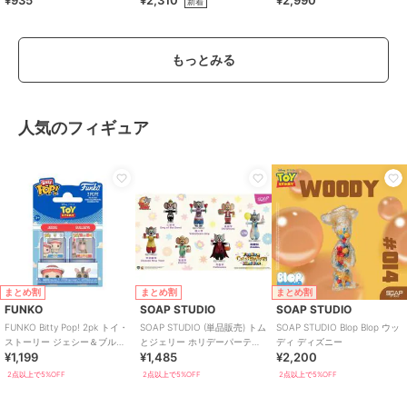
¥935
¥2,310
¥2,990
新着
もっとみる
人気のフィギュア
まとめ割
まとめ割
まとめ割
FUNKO
SOAP STUDIO
SOAP STUDIO
FUNKO Bitty Pop! 2pk トイ・
SOAP STUDIO (単品販売) トム
SOAP STUDIO Blop Blop ウッ
ストーリー ジェシー＆ブルズ
とジェリー ホリデーパーティ
ディ ディズニー
¥1,199
¥1,485
¥2,200
アイ
ー ブラインドボックス
2点以上で5%OFF
2点以上で5%OFF
2点以上で5%OFF