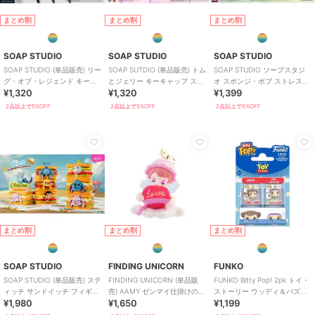
まとめ割
まとめ割
まとめ割
SOAP STUDIO
SOAP STUDIO
SOAP STUDIO
SOAP STUDIO (単品販売) リー
SOAP SUTDIO (単品販売) トム
SOAP STUDIO ソープスタジ
グ・オブ・レジェンド キーキ
とジェリー キーキャップ スト
オ スポンジ・ボブ ストレスボ
¥1,320
¥1,320
¥1,399
ャップ ブラインドボックス
ラッブ ブラインドボックス
ール ブラインドボックス 雑貨
2点以上で5%OFF
2点以上で5%OFF
2点以上で5%OFF
まとめ割
まとめ割
まとめ割
SOAP STUDIO
FINDING UNICORN
FUNKO
SOAP STUDIO (単品販売) ステ
FINDING UNICORN (単品販
FUNKO Bitty Pop! 2pk トイ・
ィッチ サンドイッチ フィギュ
売) AAMY ゼンマイ仕掛けのお
ストーリー ウッディ＆バズ・
¥1,980
¥1,650
¥1,199
ア ブラインドボックス
もちゃのお城 ブラインド
ライトイヤー