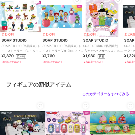
まとめ割
まとめ割
まとめ割
まとめ
SOAP STUDIO
SOAP STUDIO
SOAP STUDIO
SOAP
SOAP STUDIO (単品販売) ト
SOAP STUDIO (単品販売) ト
SOAP STUDIO (単品販売)
SOAP 
イ・ストーリー プレイタイム
イストーリー Vin-Blop フィ
『パワーパフガールズ』 おう
ーグ・
¥1,870
¥1,760
¥1,980
¥1,32
クリッカー ブラインド
ギュア ブラインド
ちほっこり ぬいぐるみ ブラ
キャッ
再入荷
新着
インド
2点以上で5%OFF
2点以上で5%OFF
2点以上で5%OFF
2点以上で
フィギュアの類似アイテム
このカテゴリーをすべてみる