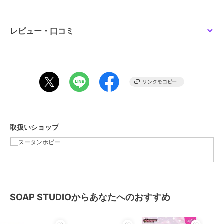
ショップ
スータンホビー
商品カテゴリ
すべてのフィギュア
／
フィギュ
レビュー・口コミ
ア
性別タイプ
レディース
すべてのフィギュア
／
フィギュ
ア
メンズ
すべてのフィギュア
／
フィギュ
ア
カラー
**
取扱いショップ
サイズ
**
SOAP STUDIOからあなたへのおすすめ