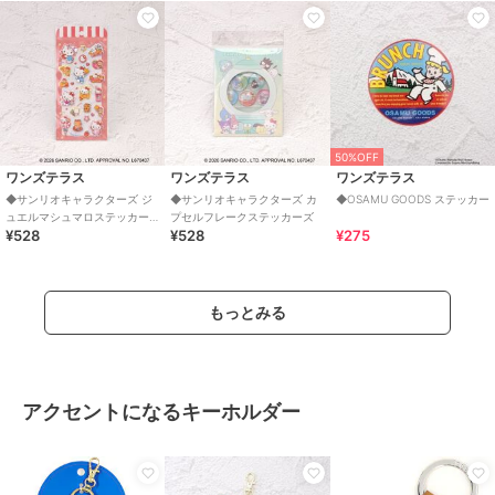
50%OFF
ワンズテラス
ワンズテラス
ワンズテラス
◆サンリオキャラクターズ ジ
◆サンリオキャラクターズ カ
◆OSAMU GOODS ステッカー
ュエルマシュマロステッカー
プセルフレークステッカーズ
¥528
¥528
¥275
ズ
もっとみる
アクセントになるキーホルダー