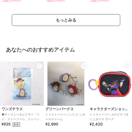
2点以上で5%OFF
2点以上で5%OFF
2点以上で5%OFF
もっとみる
あなたへのおすすめアイテム
ワンズテラス
グリーンパークス
キャラクターズショップ ラフラフ
◆ディズニー＆ピクサー『ト
トイストーリー／シリコ-ンポ
トイストーリー カナビナつき
イ・ストーリー5』 ストーン付
ーチチャーム
ミニポーチ ザーグ
¥935
¥2,990
¥2,420
きマルチクリップ
新着