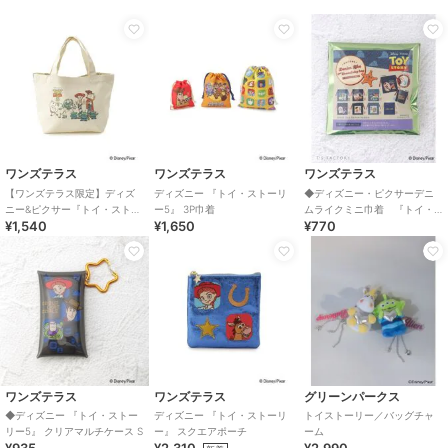
ワンズテラス
ワンズテラス
ワンズテラス
【ワンズテラス限定】ディズ
ディズニー 『トイ・ストーリ
◆ディズニー・ピクサーデニ
ニー&ピクサー『トイ・ストー
ー5』 3P巾着
ムライクミニ巾着 『トイ・
¥1,540
¥1,650
¥770
リー5』 マチ付きバッグ シュ
ストーリー』／Good old
ウゴウ
denim series
ワンズテラス
ワンズテラス
グリーンパークス
◆ディズニー 『トイ・ストー
ディズニー 『トイ・ストーリ
トイストーリー／バッグチャ
リー5』 クリアマルチケース S
ー』 スクエアポーチ
ーム