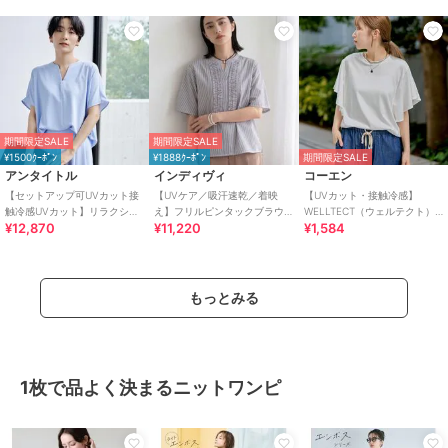
期間限定SALE
期間限定SALE
¥1500ｸｰﾎﾟﾝ
¥1888ｸｰﾎﾟﾝ
期間限定SALE
アンタイトル
インディヴィ
コーエン
【セットアップ可UVカット接
【UVケア／吸汗速乾／着映
【UVカット・接触冷感】
触冷感UVカット】リラクシー
え】フリルピンタックブラウ
WELLTECT（ウェルテクト）
¥12,870
¥11,220
¥1,584
キーVネックブラウス
ス
USAコットン フレアスリーブ
Tシャツ（イ
もっとみる
1枚で品よく決まるニットワンピ