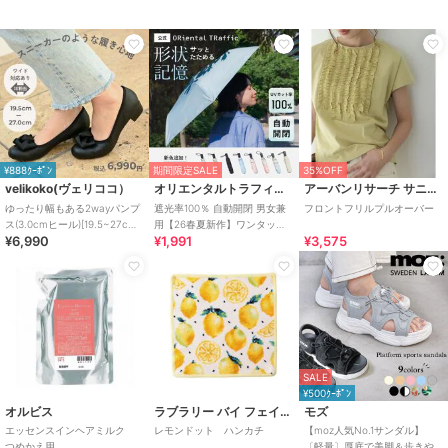
¥888ｸｰﾎﾟﾝ
期間限定SALE
35%OFF
velikoko(ヴェリココ）
オリエンタルトラフィック
アーバンリサーチ サニーレーベル
ゆったり幅もある2wayパンプ
遮光率100％ 自動開閉 男女兼
フロントフリルプルオーバー
ス(3.0cmヒール)[19.5~27cm]
用【26春夏新作】ワンタッチ
¥6,990
¥1,991
¥3,575
ラクチンきれいシューズ
晴雨兼用 折りたたみ傘 /G-
0601
SALE
¥500ｸｰﾎﾟﾝ
オルビス
ラブラリー バイ フェイラー
モズ
エッセンスインヘアミルク
レモンドット ハンカチ
【moz人気No.1サンダル】
つめかえ用
〔軽量〕厚底で美脚＆歩きや