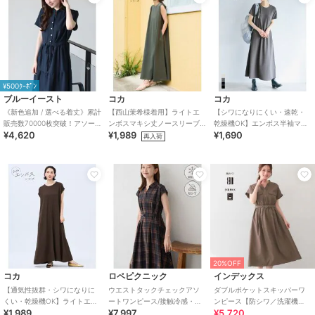
¥500ｸｰﾎﾟﾝ
ブルーイースト
コカ
コカ
《新色追加 / 選べる着丈》累計
【西山茉希様着用】ライトエ
【シワになりにくい・速乾・
販売数70000枚突破！アソー
ンボスマキシ丈ノースリーブ
乾燥機OK】エンボス半袖マキ
¥4,620
¥1,989
¥1,690
ト柄ワンピース
ワンピース 全4色 / シワになり
シワンピース 全4色
再入荷
にくい・速乾
20%OFF
コカ
ロペピクニック
インデックス
【通気性抜群・シワになりに
ウエストタックチェックアソ
ダブルポケットスキッパーワ
くい・乾燥機OK】ライトエン
ートワンピース/接触冷感・防
ンピース【防シワ／洗濯機
¥1,989
¥7,997
¥5,720
ボスマキシロールアップワン
シワ・リンクコーデ
OK】《XS～3L／6col》