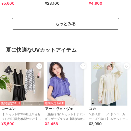
¥5,600
¥23,100
¥4,900
ト スポーツサンダル /42207
ンダル/661201
ーカー スリッポン /3709
もっとみる
夏に快適なUVカットアイテム
期間限定SALE
期間限定SALE
コーエン
アー・ヴェ・ヴェ
コカ
【UVカット率90%以上/4点セ
【接触冷感/UVカット】サテン
＼再入荷！！／【UVパーカ
ット/WEB限定/体型カバー】シ
ギャザーブラウス【吸水速乾/
ー・UPF50＋】UVカットティ
¥5,500
¥2,458
¥2,990
ュシュ付きアソートスイムウ
イージーケア】
アードパーカー 全4色
エア（イン