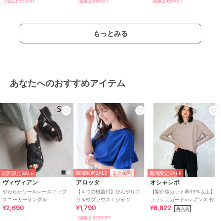
2点以上で5%OFF
2点以上で5%OFF
2点以上で5%OFF
もっとみる
あなたへのおすすめアイテム
期間限定SALE
まとめ割
期間限定SALE
期間限定SALE
ヴィヴィアン
アロッタ
オシャレボ
やわらかソールレースアップ
【４つの機能付】ひんやりフ
【紫外線カット率99％以上】
スニーカーサンダル
リル袖ブラウスＴシャツ
ラッシュガード×レギンス 付
¥2,690
¥1,790
¥6,822
き タンキニ
再入荷
3点以上で10%OFF