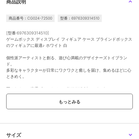
商品説明
商品番号：CG024-72500
型番：6976309314510
[型番:6976309314510]
ゲームボックス ディスプレイ フィギュア ケース ブラインドボックス
のフィギュアに最適♪ ホワイト 白
個性派アーティストと創る、遊び心満載のデザイナーズトイブラン
ド。
多彩なキャラクターが日常にワクワクと癒しを届け、集めるほどに心
ときめく。
死んだクマの幽霊ゴーストベアのSHINWOO(シンウー)
世界中を旅する農夫FARMER BOB(ファーマーボブ)
ポップコーンのようなダブルポニーテールが可愛いMolinta(モリンタ)
夢の中の子供のような無邪気さで、大きなお豆のような目が特徴的な
zZoton(卓大王)
要チェックです♪
※こちらはブラインドボックス商品の単品販売でございます。中身は
サイズ
ランダムで封入されております。