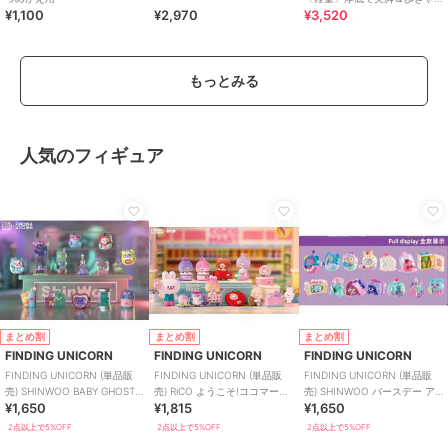
¥1,100
¥2,970
¥3,520
すい！疲れにくいフィット感
のスポーツサンダル
もっとみる
人気のフィギュア
まとめ割
まとめ割
まとめ割
FINDING UNICORN
FINDING UNICORN
FINDING UNICORN
FINDING UNICORN (単品販
FINDING UNICORN (単品販
FINDING UNICORN (単品販
売) SHINWOO BABY GHOST
売) RiCO ようこそ!ココマート
売) SHINWOO バースデー ア
¥1,650
¥1,815
¥1,650
BEAR
ブラインド
ローン ブラインド
2点以上で5%OFF
2点以上で5%OFF
2点以上で5%OFF