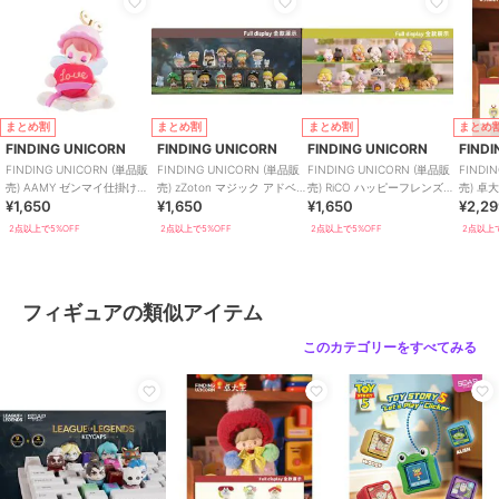
まとめ割
まとめ割
まとめ割
まとめ
FINDING UNICORN
FINDING UNICORN
FINDING UNICORN
FIND
FINDING UNICORN (単品販
FINDING UNICORN (単品販
FINDING UNICORN (単品販
FINDI
売) AAMY ゼンマイ仕掛けの
売) zZoton マジック アドベン
売) RiCO ハッピーフレンズト
売) 卓
¥1,650
¥1,650
¥1,650
¥2,2
おもちゃのお城 ブラインド
チャー ブラインド
ゥギャザー ブラインド
ニール
2点以上で5%OFF
2点以上で5%OFF
2点以上で5%OFF
2点以上で
フィギュアの類似アイテム
このカテゴリーをすべてみる