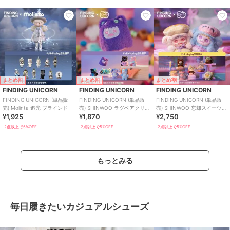
まとめ割
まとめ割
まとめ割
FINDING UNICORN
FINDING UNICORN
FINDING UNICORN
FINDING UNICORN (単品販
FINDING UNICORN (単品販
FINDING UNICORN (単品販
売) Molinta 追光 ブラインド
売) SHINWOO ラグベアクリニ
売) SHINWOO 忘却スイーツハ
¥1,925
¥1,870
¥2,750
ック ブラインド
ウス ブラインド
2点以上で5%OFF
2点以上で5%OFF
2点以上で5%OFF
もっとみる
毎日履きたいカジュアルシューズ