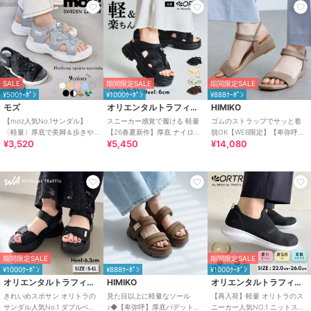
SALE
期間限定SALE
期間限定SALE
¥500ｸｰﾎﾟﾝ
¥1000ｸｰﾎﾟﾝ
¥888ｸｰﾎﾟﾝ
モズ
オリエンタルトラフィック
HIMIKO
【moz人気No.1サンダル】
スニーカー感覚で履ける 軽量
ゴムのストラップでサッと着
〔軽量〕厚底で美脚＆歩きや
【26春夏新作】厚底 ナイロン
脱OK【WEB限定】【卑弥呼
¥3,520
¥5,450
¥14,080
すい！疲れにくいフィット感
スポーツサンダル /OT3232
26SS】ゴムストラップサンダ
のスポーツサンダル
ル/661250
期間限定SALE
期間限定SALE
¥1000ｸｰﾎﾟﾝ
¥888ｸｰﾎﾟﾝ
¥1000ｸｰﾎﾟﾝ
オリエンタルトラフィック
HIMIKO
オリエンタルトラフィック
きれいめスポサン オリトラの
見た目以上に軽量なソール
【再入荷】軽量 オリトラのス
サンダル人気No.1 ダブルベル
♪◆【卑弥呼】厚底パデットサ
ニーカー人気NO.1 ニットスニ