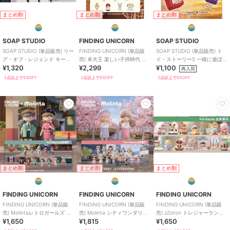
まとめ割
まとめ割
まとめ割
SOAP STUDIO
FINDING UNICORN
SOAP STUDIO
SOAP STUDIO (単品販売) リー
FINDING UNICORN (単品販
SOAP STUDIO (単品販売) ト
グ・オブ・レジェンド キーキ
売) 卓大王 楽しい子供時代 ビ
イ・ストーリー5 一緒に遊ぼう
¥1,320
¥2,299
¥1,100
ャップ ブラインドボックス
ニール プラッシュ
クリッカー ブラインド
再入荷
2点以上で5%OFF
2点以上で5%OFF
2点以上で5%OFF
まとめ割
まとめ割
まとめ割
FINDING UNICORN
FINDING UNICORN
FINDING UNICORN
FINDING UNICORN (単品販
FINDING UNICORN (単品販
FINDING UNICORN (単品販
売) Molintaレトロガールズ ブ
売) Molinta シティワンダリン
売) zZoton トレジャーランド
¥1,650
¥1,815
¥1,650
ラインド
グ ブラインド
ブラインド