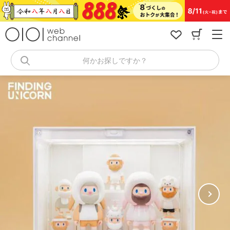
コ
ン
テ
ン
ツ
へ
何かお探しですか？
ス
キ
ッ
プ