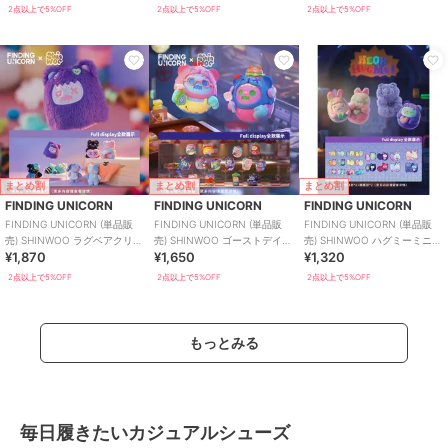
2点以上で5%OFF
2点以上で5%OFF
2点以上で5%OFF
まとめ割
まとめ割
まとめ割
FINDING UNICORN
FINDING UNICORN
FINDING UNICORN
FINDING UNICORN (単品販
FINDING UNICORN (単品販
FINDING UNICORN (単品販
売) SHINWOO ラグベアクリニ
売) SHINWOO ゴーストデイナ
売) SHINWOO ハグミーミニー
¥1,870
¥1,650
¥1,320
ック ブラインド
ー ブラインド
ブラインド
2点以上で5%OFF
2点以上で5%OFF
2点以上で5%OFF
もっとみる
毎日履きたいカジュアルシューズ