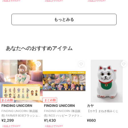
2点以上で5%OFF
2点以上で5%OFF
2点以上で5%OFF
もっとみる
あなたへのおすすめアイテム
まとめ割
まとめ割
FINDING UNICORN
FINDING UNICORN
カヤ
FINDING UNICORN (単品販
FINDING UNICORN (単品販
【カヤ】まねき猫みくじ
売) FARMER BOBフラッシュバ
売) RiCO ハッピー ファクトリ
¥2,299
¥1,430
¥660
ック ブラインド
ー ブラインド
2点以上で5%OFF
2点以上で5%OFF