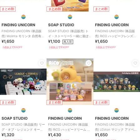
まとめ割
まとめ割
まとめ割
FINDING UNICORN
SOAP STUDIO
FINDING UNICORN
FINDING UNICORN (単品販
SOAP STUDIO (単品販売) ト
FINDING UNICORN (単品販
売) Molinta モリンタ 自然有形
イ・ストーリー5 一緒に遊ぼう
売) RiCO ハッピーフレンズト
¥1,650
¥1,100
¥1,650
ブラインド
クリッカー ブラインド
ゥギャザー ブラインド
再入荷
2点以上で5%OFF
2点以上で5%OFF
2点以上で5%OFF
まとめ割
まとめ割
まとめ割
SOAP STUDIO
FINDING UNICORN
FINDING UNICORN
SOAP STUDIO (単品販売) リー
FINDING UNICORN (単品販
FINDING UNICORN (単品販
グ・オブ・レジェンド キーキ
売) RiCO ハッピードリーム ブ
売) zZoton マジック アドベン
¥1,320
¥1,430
¥1,650
ャップ ブラインドボックス
ラインド
チャー ブラインド