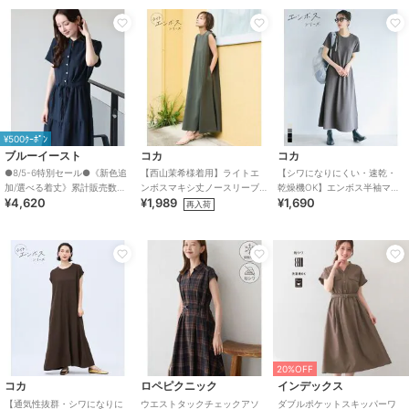
¥500ｸｰﾎﾟﾝ
ブルーイースト
コカ
コカ
●8/5-6特別セール●《新色追
【西山茉希様着用】ライトエ
【シワになりにくい・速乾・
加/選べる着丈》累計販売数
ンボスマキシ丈ノースリーブ
乾燥機OK】エンボス半袖マキ
¥4,620
¥1,989
¥1,690
70000枚突破！アソート柄ワ
ワンピース 全4色 / シワになり
シワンピース 全4色
再入荷
ンピース
にくい・速乾
20%OFF
コカ
ロペピクニック
インデックス
【通気性抜群・シワになりに
ウエストタックチェックアソ
ダブルポケットスキッパーワ