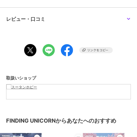
ランダムで封入されております。
レビュー・口コミ
この商品は、不良品のみ返品を承ります
ブランド
FINDING UNICORN
ショップ
スータンホビー
商品カテゴリ
すべてのフィギュア
／
フィギュ
ア
性別タイプ
レディース
すべてのフィギュア
／
フィギュ
取扱いショップ
ア
メンズ
すべてのフィギュア
／
フィギュ
ア
カラー
**
サイズ
**
FINDING UNICORNからあなたへのおすすめ