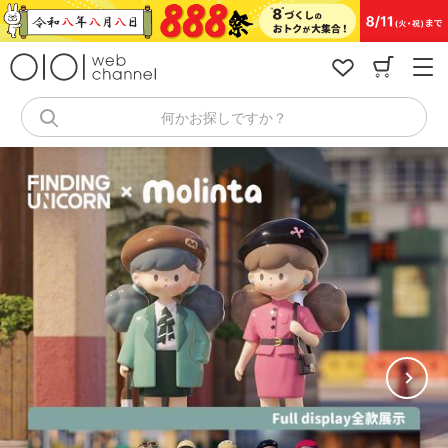
コ
ン
テ
ン
ツ
へ
何かお探しですか？
ス
キ
ッ
プ