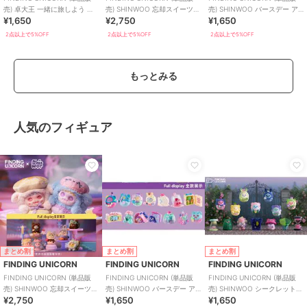
売) 卓大王 一緒に旅しよう ブ
売) SHINWOO 忘却スイーツハ
売) SHINWOO バースデー ア
¥1,650
¥2,750
¥1,650
ラインド
ウス ブラインド
ローン ブラインド
2点以上で5%OFF
2点以上で5%OFF
2点以上で5%OFF
もっとみる
人気のフィギュア
まとめ割
まとめ割
まとめ割
FINDING UNICORN
FINDING UNICORN
FINDING UNICORN
FINDING UNICORN (単品販
FINDING UNICORN (単品販
FINDING UNICORN (単品販
売) SHINWOO 忘却スイーツハ
売) SHINWOO バースデー ア
売) SHINWOO シークレットベ
¥2,750
¥1,650
¥1,650
ウス ブラインド
ローン ブラインド
アガーデン ブラインド