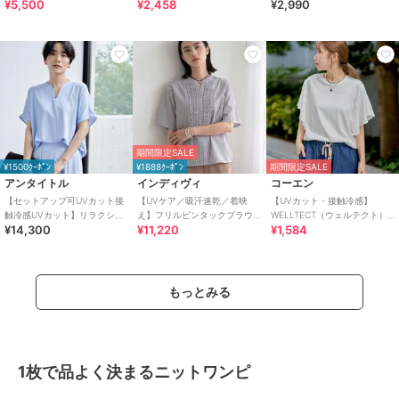
¥5,500
¥2,458
¥2,990
ュシュ付きアソートスイムウ
イージーケア】
アードパーカー 全4色
エア（イン
期間限定SALE
¥1500ｸｰﾎﾟﾝ
¥1888ｸｰﾎﾟﾝ
期間限定SALE
アンタイトル
インディヴィ
コーエン
【セットアップ可UVカット接
【UVケア／吸汗速乾／着映
【UVカット・接触冷感】
触冷感UVカット】リラクシー
え】フリルピンタックブラウ
WELLTECT（ウェルテクト）
¥14,300
¥11,220
¥1,584
キーVネックブラウス
ス
USAコットン フレアスリーブ
Tシャツ（イ
もっとみる
1枚で品よく決まるニットワンピ