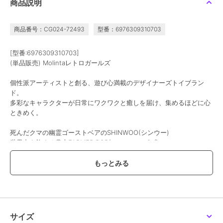
商品説明
商品番号：CG024-72493
型番：6976309310703
[型番:6976309310703]
(単品販売) Molintaレトロガールズ
個性派アーティストと創る、遊び心満載のデザイナーズトイブラン
ド。
多彩なキャラクターが日常にワクワクと癒しを届け、集めるほどに心
ときめく。
死んだクマの幽霊ゴーストベアのSHINWOO(シンウー)
世界中を旅する農夫FARMER BOB(ファーマーボブ)
ポップコーンのようなダブルポニーテールが可愛いMolinta(モリンタ)
夢の中の子供のような無邪気さで、大きなお豆のような目が特徴的な
zZoton(卓大王)
要チェックです♪
サイズ:約8.8~9.2cm
サイズ
※こちらはブラインドボックス商品の単品販売でございます。中身は