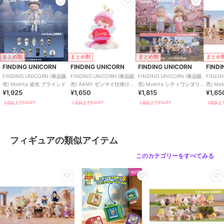
まとめ割
まとめ割
まとめ割
まとめ
FINDING UNICORN
FINDING UNICORN
FINDING UNICORN
FIND
FINDING UNICORN (単品販
FINDING UNICORN (単品販
FINDING UNICORN (単品販
FINDI
売) Molinta 追光 ブラインド
売) AAMY ゼンマイ仕掛けの
売) Molinta シティワンダリン
売) Mo
¥1,925
¥1,650
¥1,815
¥1,65
おもちゃのお城 ブラインド
グ ブラインド
形 ブ
2点以上で5%OFF
2点以上で5%OFF
2点以上で5%OFF
2点以上で
フィギュアの類似アイテム
このカテゴリーをすべてみる