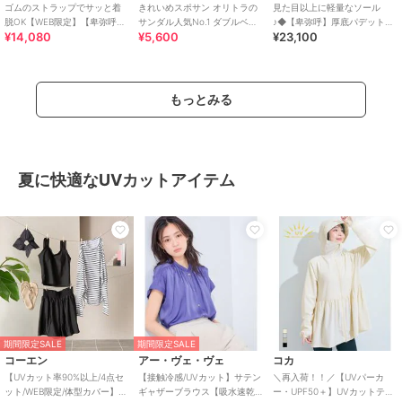
ゴムのストラップでサッと着
きれいめスポサン オリトラの
見た目以上に軽量なソール
脱OK【WEB限定】【卑弥呼
サンダル人気No.1 ダブルベル
♪◆【卑弥呼】厚底パデットサ
¥14,080
¥5,600
¥23,100
26SS】ゴムストラップサンダ
ト スポーツサンダル /42207
ンダル/661201
ル/661250
もっとみる
夏に快適なUVカットアイテム
期間限定SALE
期間限定SALE
コーエン
アー・ヴェ・ヴェ
コカ
【UVカット率90%以上/4点セ
【接触冷感/UVカット】サテン
＼再入荷！！／【UVパーカ
ット/WEB限定/体型カバー】シ
ギャザーブラウス【吸水速乾/
ー・UPF50＋】UVカットティ