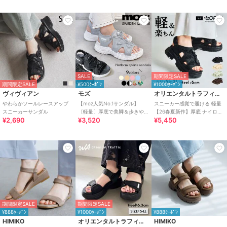
SALE
期間限定SALE
期間限定SALE
¥500ｸｰﾎﾟﾝ
¥1000ｸｰﾎﾟﾝ
ヴィヴィアン
モズ
オリエンタルトラフィック
やわらかソールレースアップ
【moz人気No.1サンダル】
スニーカー感覚で履ける 軽量
スニーカーサンダル
〔軽量〕厚底で美脚＆歩きや
【26春夏新作】厚底 ナイロン
¥2,690
¥3,520
¥5,450
すい！疲れにくいフィット感
スポーツサンダル /OT3232
のスポーツサンダル
期間限定SALE
期間限定SALE
¥888ｸｰﾎﾟﾝ
¥1000ｸｰﾎﾟﾝ
¥888ｸｰﾎﾟﾝ
HIMIKO
オリエンタルトラフィック
HIMIKO