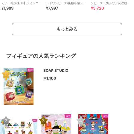
くい・乾燥機OK】ライトエン
ートワンピース/接触冷感・防
ンピース【防シワ／洗濯機
¥1,989
¥7,997
¥5,720
ボスマキシロールアップワン
シワ・リンクコーデ
OK】《XS～3L／6col》
ピース 全3色
もっとみる
フィギュアの人気ランキング
SOAP STUDIO
1,100
￥