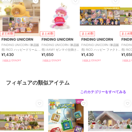
まとめ割
まとめ割
まとめ割
まとめ
FINDING UNICORN
FINDING UNICORN
FINDING UNICORN
FIND
FINDING UNICORN (単品販
FINDING UNICORN (単品販
FINDING UNICORN (単品販
FINDI
売) RiCO ハッピードリーム ブ
売) AAMY ゼンマイ仕掛けの
売) RiCO ハッピー ファクトリ
売) R
¥1,430
¥1,650
¥1,430
¥1,65
ラインド
おもちゃのお城 ブラインド
ー ブラインド
ゥギャ
2点以上で5%OFF
2点以上で5%OFF
2点以上で5%OFF
2点以上で
フィギュアの類似アイテム
このカテゴリーをすべてみる