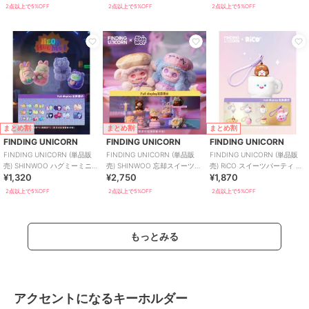
2点以上で5%OFF
2点以上で5%OFF
2点以上で5%OFF
まとめ割
まとめ割
まとめ割
FINDING UNICORN
FINDING UNICORN
FINDING UNICORN
FINDING UNICORN (単品販
FINDING UNICORN (単品販
FINDING UNICORN (単品販
売) SHINWOO ハグミーミニー
売) SHINWOO 忘却スイーツハ
売) RiCO スイーツパーティ 癒
¥1,320
¥2,750
¥1,870
ブラインド
ウス ブラインド
しの香りぬいぐるみ
2点以上で5%OFF
2点以上で5%OFF
2点以上で5%OFF
もっとみる
アクセントになるキーホルダー