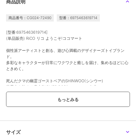
商品説明
商品番号：CG024-72490
型番：6975463619714
[型番:6975463619714]
(単品販売) RiCO リコ ようこそ!ココマート
個性派アーティストと創る、遊び心満載のデザイナーズトイブラン
ド。
多彩なキャラクターが日常にワクワクと癒しを届け、集めるほどに心
ときめく。
死んだクマの幽霊ゴーストベアのSHINWOO(シンウー)
世界中を旅する農夫FARMER BOB(ファーマーボブ)
ポップコーンのようなダブルポニーテールが可愛いMolinta(モリンタ)
夢の中の子供のような無邪気さで、大きなお豆のような目が特徴的な
zZoton(卓大王)
要チェックです♪
サイズ:約5.1~10.8cm
サイズ
※こちらはブラインドボックス商品の単品販売でございます。中身は