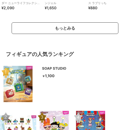
ダー ニューライフコレクショ
ンジェル
ス ラブリっち
¥2,090
¥1,650
¥880
ン
もっとみる
フィギュアの人気ランキング
SOAP STUDIO
1,100
￥