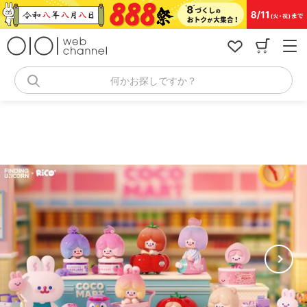
コ
ン
テ
ン
ツ
へ
何かお探しですか？
ス
キ
ッ
プ