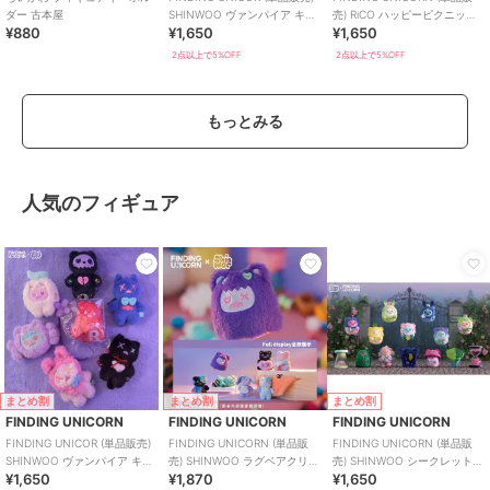
ダー 古本屋
SHINWOO ヴァンパイア キャ
売) RiCO ハッピーピクニック
¥880
¥1,650
¥1,650
ンディ ブラインド
トゥギャザー ブラインド
2点以上で5%OFF
2点以上で5%OFF
もっとみる
人気のフィギュア
まとめ割
まとめ割
まとめ割
FINDING UNICORN
FINDING UNICORN
FINDING UNICORN
FINDING UNICOR (単品販売)
FINDING UNICORN (単品販
FINDING UNICORN (単品販
SHINWOO ヴァンパイア キャ
売) SHINWOO ラグベアクリニ
売) SHINWOO シークレットベ
¥1,650
¥1,870
¥1,650
ンディ ブラインド
ック ブラインド
アガーデン ブラインド