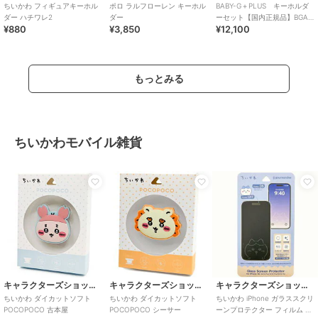
ちいかわ フィギュアキーホル
ポロ ラルフローレン キーホル
BABY-G＋PLUS キーホルダ
ダー ハチワレ2
ダー
ーセット【国内正規品】BGA-
¥880
¥3,850
¥12,100
15K-4AJR
もっとみる
ちいかわモバイル雑貨
キャラクターズショップ ラフラフ
キャラクターズショップ ラフラフ
キャラクターズショップ ラフラフ
ちいかわ ダイカットソフト
ちいかわ ダイカットソフト
ちいかわ iPhone ガラススクリ
POCOPOCO 古本屋
POCOPOCO シーサー
ーンプロテクター フィルム ハ