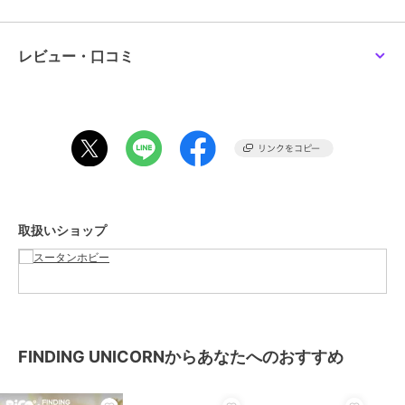
ランダムで封入されております。
レビュー・口コミ
この商品は、不良品のみ返品を承ります
ブランド
FINDING UNICORN
ショップ
スータンホビー
商品カテゴリ
すべてのフィギュア
／
フィギュ
ア
性別タイプ
レディース
すべてのフィギュア
／
フィギュ
取扱いショップ
ア
メンズ
すべてのフィギュア
／
フィギュ
ア
カラー
**
サイズ
**
FINDING UNICORNからあなたへのおすすめ