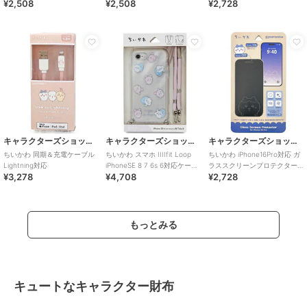
¥2,508
¥2,508
¥2,728
チワレ
キャラクターズショップ ラフラフ
キャラクターズショップ ラフラフ
キャラクターズショップ ラフラフ
ちいかわ 同期＆充電ケーブル
ちいかわ スマホ IIIIfit Loop
ちいかわ iPhone16Pro対応 ガ
Lightning対応
iPhoneSE 8 7 6s 6対応ケース
ラススクリーンプロテクター
¥3,278
¥4,708
¥2,728
総柄
フィルム ハチワレ
もっとみる
キュートなキャラクター財布