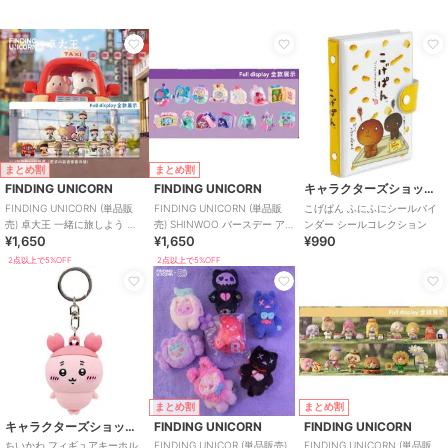
まとめ割
まとめ割
FINDING UNICORN
FINDING UNICORN
キャラクターズショップ ラフラフ
FINDING UNICORN (単品販
FINDING UNICORN (単品販
こげぱん ふにふにシールバイ
売) 卓大王 一緒に旅しよう ブ
売) SHINWOO バースデー ア
ンダー シールコレクション
¥1,650
¥1,650
¥990
ラインド
ローン ブラインド
2点以上で5%OFF
2点以上で5%OFF
まとめ割
まとめ割
キャラクターズショップ ラフラフ
FINDING UNICORN
FINDING UNICORN
ちいかわ フィギュアキーホル
FINDING UNICOR (単品販売)
FINDING UNICORN (単品販