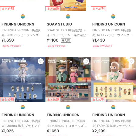
まとめ割
まとめ割
まとめ割
FINDING UNICORN
SOAP STUDIO
FINDING UNICORN
FINDING UNICORN (単品販
SOAP STUDIO (単品販売) ト
FINDING UNICORN (単品販
売) RiCO ハッピーフレンズト
イ・ストーリー5 一緒に遊ぼう
売) RiCO ハッピーウィンター
¥1,650
¥1,100
¥1,430
ゥギャザー ブラインド
クリッカー ブラインド
デイズ ブラインド
再入荷
2点以上で5%OFF
2点以上で5%OFF
2点以上で5%OFF
まとめ割
まとめ割
まとめ割
FINDING UNICORN
FINDING UNICORN
FINDING UNICORN
FINDING UNICORN (単品販
FINDING UNICORN (単品販
FINDING UNICORN (単品販
売) Molinta 追光 ブラインド
売) Molintaレトロガールズ ブ
売) FARMER BOBフラッシュバ
¥1,925
¥1,650
¥2,299
ラインド
ック ブラインド