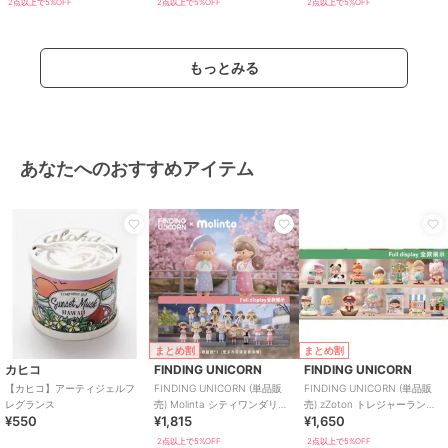
2点以上で5%OFF
2点以上で5%OFF
2点以上で5%OFF
もっとみる
あなたへのおすすめアイテム
まとめ割
まとめ割
カヒコ
FINDING UNICORN
FINDING UNICORN
【カヒコ】アーティジェルフ
FINDING UNICORN (単品販
FINDING UNICORN (単品販
レグランス
売) Molinta シティワンダリン
売) zZoton トレジャーランド
¥550
¥1,815
¥1,650
グ ブラインド
ブラインド
2点以上で5%OFF
2点以上で5%OFF