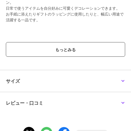
ン。
日常で使うアイテムを自分好みに可愛くデコレーションできます。
お手紙に添えたりギフトのラッピングに使用したりと、幅広い用途で
活躍する一品です。
ブランド
プティマイン
ショップ
ナルミヤオンライン
商品カテゴリ
ステーショナリー・バラエティ雑
貨
／
ステーショナリー
性別タイプ
ボーイズ
サイズ
ステーショナリー・バラエティ雑
貨
／
ステーショナリー
ガールズ
ステーショナリー・バラエティ雑
レビュー・口コミ
貨
／
ステーショナリー
カラー
茶、白、ブルー、黒
サイズ
F