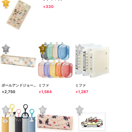
330
￥
ポールアンドジョー ラ･パペトリー
ミファ
ミファ
2,750
1,584
1,287
￥
￥
￥