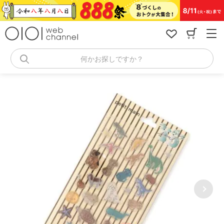
コ
ン
テ
ン
ツ
へ
何かお探しですか？
ス
キ
ッ
プ