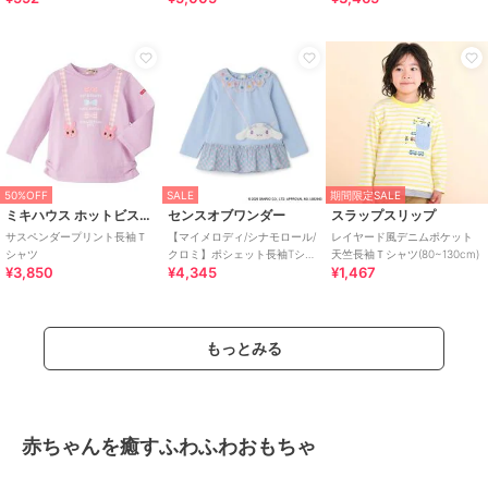
50%OFF
SALE
期間限定SALE
ミキハウス ホットビスケッツ
センスオブワンダー
スラップスリップ
サスペンダープリント長袖Ｔ
【マイメロディ/シナモロール/
レイヤード風デニムポケット
シャツ
クロミ】ポシェット長袖Tシャ
天竺長袖Ｔシャツ(80~130cm)
¥3,850
¥4,345
¥1,467
ツ
もっとみる
赤ちゃんを癒すふわふわおもちゃ