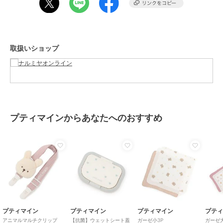
お手入れ
洗濯方法は商品タグをご確認くだ
さい
原産国
中国
取扱いショップ
プティマインからあなたへのおすすめ
プティマイン
プティマイン
プティマイン
プテ
アニマルマルチクリップ
【抗菌】ウェットシート蓋
ガーゼ小3P
ガーゼ大