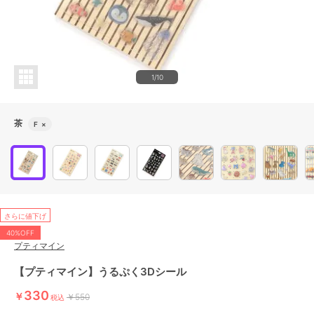
1/10
茶
F
×
さらに値下げ
40%OFF
プティマイン
【プティマイン】うるぷく3Dシール
330
￥
￥550
税込