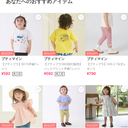
あなたへのおすすめアイテム
40%OFF
40%OFF
20%OFF
プティマイン
プティマイン
プティマイン
【プティプラ】BOYS半袖Tシ
【プティプラ/WEB先行販売】
【プティプラ】GIRLS 7分丈レ
ャツ
バックプリント半袖Tシャツ
ギンス
¥592
¥592
¥790
再入荷
再入荷
70%OFF
40%OFF
50%OFF