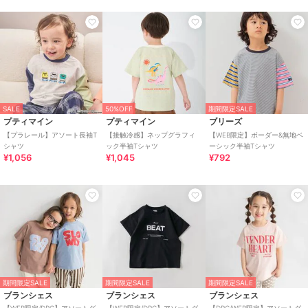
SALE
50%OFF
期間限定SALE
プティマイン
プティマイン
ブリーズ
【プラレール】アソート長袖T
【接触冷感】ネップグラフィ
【WEB限定】ボーダー&無地ベ
シャツ
ック半袖Tシャツ
ーシック半袖Tシャツ
¥1,056
¥1,045
¥792
期間限定SALE
期間限定SALE
期間限定SALE
ブランシェス
ブランシェス
ブランシェス