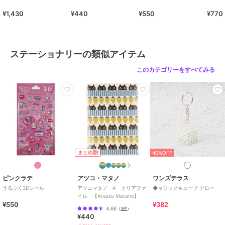
¥1,430
¥440
¥550
¥770
ステーショナリーの類似アイテム
このカテゴリーをすべてみる
まとめ割
40%OFF
ピンクラテ
アツコ・マタノ
ワンズテラス
うるぷく3Dシール
アツコマタノ A クリアファ
◆マジックキューブ グロー
イル 【Atsuko Matano】
¥550
¥382
4.66
（
3件
）
¥440