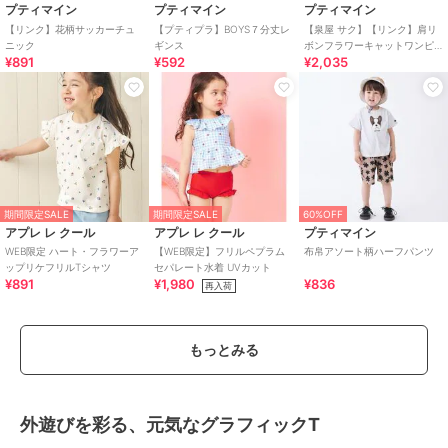
プティマイン
プティマイン
プティマイン
【リンク】花柄サッカーチュ
【プティプラ】BOYS７分丈レ
【泉屋 サク】【リンク】肩リ
ニック
ギンス
ボンフラワーキャットワンピ
¥891
¥592
¥2,035
ース
期間限定SALE
期間限定SALE
60%OFF
アプレ レ クール
アプレ レ クール
プティマイン
WEB限定 ハート・フラワーア
【WEB限定】フリルペプラム
布帛アソート柄ハーフパンツ
ップリケフリルTシャツ
セパレート水着 UVカット
¥891
¥1,980
¥836
再入荷
もっとみる
外遊びを彩る、元気なグラフィックT