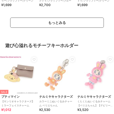
ゥー/フラッフィー/グリーン
グトイ/フラッフィー/ブルー
トイ/フラッフィー/グリーン
¥1,699
¥2,700
¥1,699
もっとみる
遊び心溢れるモチーフキーホルダー
SALE
プティマイン
ナルミヤキャラクターズ
ナルミヤキャラクターズ
【サンリオキャラクターズ】
カラーミニぬいぐるみチャー
くたくたぬいぐるみチャーム
ミラーフェイスチャーム
ム ベリエちゃん
【ベリエちゃん】【デビリー
¥1,012
¥2,530
¥3,520
ちゃん】【ブルーベリエちゃ
ん】【ナカムラくん】【