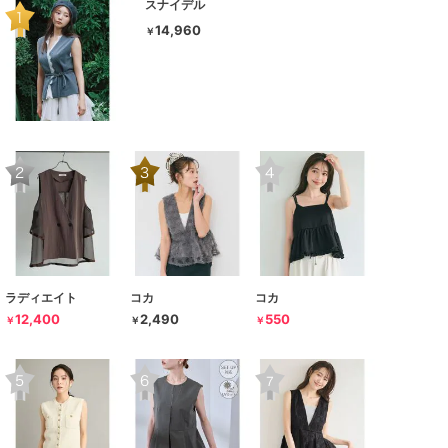
スナイデル
14,960
￥
ラディエイト
コカ
コカ
12,400
2,490
550
￥
￥
￥