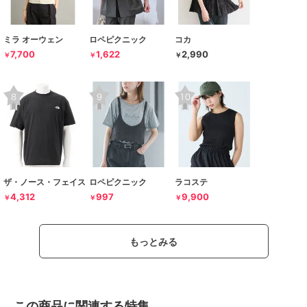
ミラ オーウェン
ロペピクニック
コカ
7,700
1,622
2,990
￥
￥
￥
ザ・ノース・フェイス
ロペピクニック
ラコステ
4,312
997
9,900
￥
￥
￥
もっとみる
この商品に関連する特集