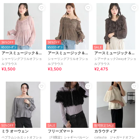
36%OFF
36%OFF
¥500ｸｰﾎﾟﾝ
¥500ｸｰﾎﾟﾝ
SALE
アースミュージック＆エコロジー
アースミュージック＆エコロジー
アースミュージック＆エコロジー
シャーリングフリルオフショ
シャーリングフリルオフショ
シアーチェック2wayオフショ
ルブラウス
ルブラウス
ルブラウス
¥3,500
¥3,500
¥2,475
50%OFF
SALE
期間限定SALE
ミラ オーウェン
フリーズマート
カラウティア
ペプラムシルエットオフショ
［FB限定］シャギーバルーン
callautia ジャガードオフシ