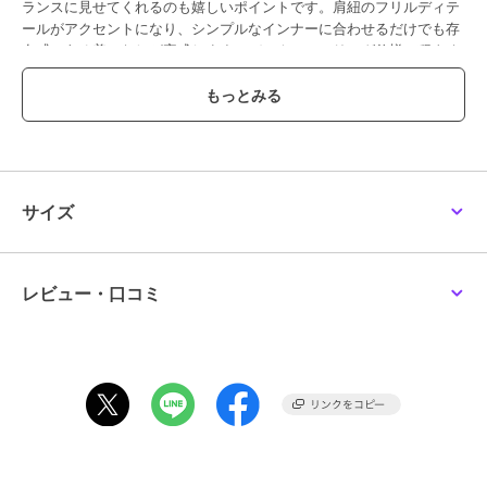
ランスに見せてくれるのも嬉しいポイントです。肩紐のフリルディテ
ールがアクセントになり、シンプルなインナーに合わせるだけでも存
在感のある着こなしが完成します。バックシャーリング仕様で程よく
身体にフィットし、快適な着心地を叶えます。デニム合わせで綺麗め
カジュアルに仕上げたり、スカートと合わせてフェミニンにまとめた
りと幅広いスタイリングに活躍します。ロングシーズン着回しやすい
万能アイテムです。
透け感[なし]
生地の厚さ[普通]
サイズ
光沢感[なし]
伸縮性[ややあり]
裏地[なし]
ポケット[なし]
レビュー・口コミ
※モデル着用画像は、光の当たり具合で色味が違って見える場合がご
ざいます。
※お使いのモニター環境によって商品の色味が違って見える場合がご
ざいます。
ブランド
アースミュージック＆エコロジー