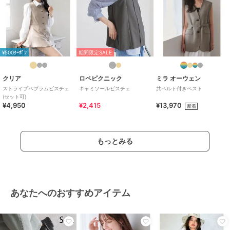
¥500ｸｰﾎﾟﾝ
期間限定SALE
クリア
ロペピクニック
ミラ オーウェン
ストライプペプラムビスチェ
キャミソールビスチェ
共ベルト付きベスト
(セット可)
¥4,950
¥2,415
¥13,970
新着
もっとみる
あなたへのおすすめアイテム