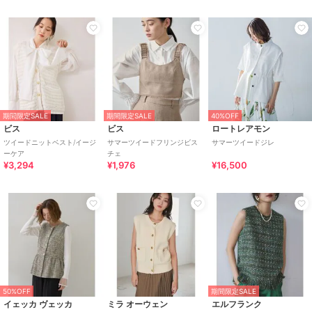
期間限定SALE
期間限定SALE
40%OFF
ビス
ビス
ロートレアモン
ツイードニットベスト/イージ
サマーツイードフリンジビス
サマーツイードジレ
ーケア
チェ
¥3,294
¥1,976
¥16,500
50%OFF
期間限定SALE
イェッカ ヴェッカ
ミラ オーウェン
エルフランク