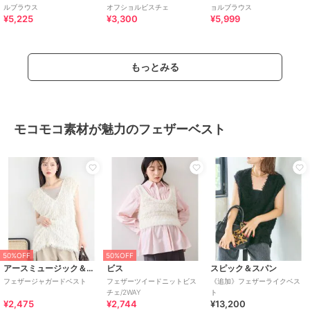
ルブラウス
オフショルビスチェ
ョルブラウス
¥5,225
¥3,300
¥5,999
もっとみる
モコモコ素材が魅力のフェザーベスト
50%OFF
50%OFF
アースミュージック＆エコロジー
ビス
スピック＆スパン
フェザージャガードベスト
フェザーツイードニットビス
《追加》フェザーライクベス
チェ/2WAY
ト
¥2,475
¥2,744
¥13,200