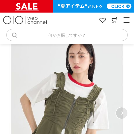
コ
ン
テ
ン
ツ
へ
何かお探しですか？
ス
キ
ッ
プ