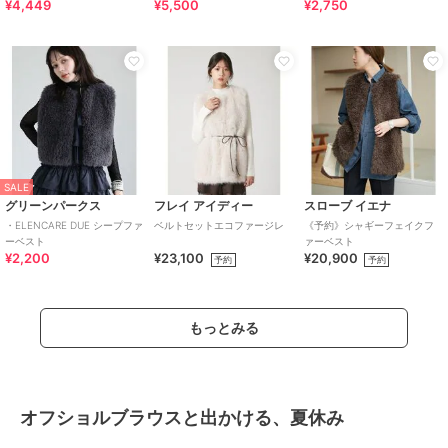
¥4,449
¥5,500
¥2,750
SALE
グリーンパークス
フレイ アイディー
スローブ イエナ
・ELENCARE DUE シープファ
ベルトセットエコファージレ
《予約》シャギーフェイクフ
ーベスト
ァーベスト
¥2,200
¥23,100
¥20,900
予約
予約
もっとみる
オフショルブラウスと出かける、夏休み