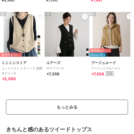
0601
PR
PR
PR
期間限定SALE
期間限定SALE
¥888ｸｰﾎﾟﾝ
ミニミニストア
ユアーズ
ブージュルード
ニットベスト レディース 前開
ﾂｲｰﾄﾞｼﾞﾚﾍﾞｽﾄ
フードミニマルベスト
きチョッキ
7,359
7,524
新着
¥
¥
2,390
¥
もっとみる
きちんと感のあるツイードトップス