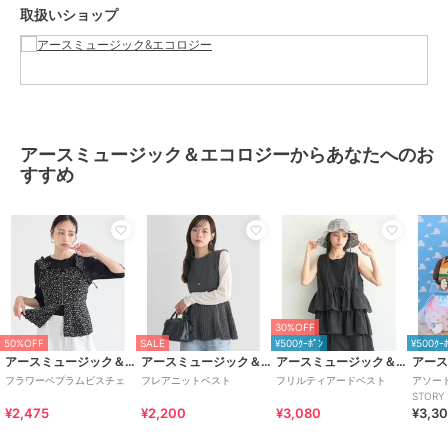
取扱いショップ
ショップ
アースミュージック&エコロジー
商品カテゴリ
トップス
／
ベスト・ジレ
性別タイプ
レディース
トップス
／
ベスト・ジレ
カラー
カーキ、ブラック
アースミュージック＆エコロジーからあなたへのお
サイズ
Ｆ
すすめ
素材
表生地 ﾎ゜ﾘｴｽﾃﾙ 100% 裏生地 ﾎ゜ﾘ
ｴｽﾃﾙ 80% 綿 20%
商品のお取り扱い方法
原産国
中国
30%OFF
50%OFF
SALE
¥500ｸｰﾎﾟﾝ
¥500ｸｰ
アースミュージック＆エコロジー
アースミュージック＆エコロジー
アースミュージック＆エコロジー
フラワーペプラムビスチェ
フレアニットベスト
フリルティアードベスト
アソー
STORY
¥2,475
¥2,200
¥3,080
¥3,3