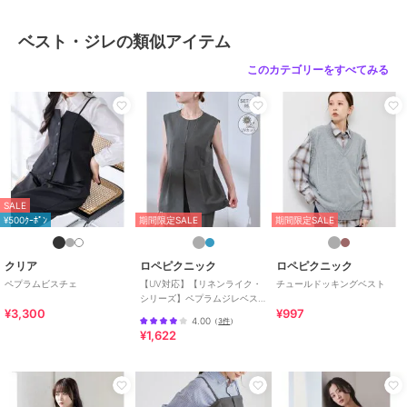
ベスト・ジレの類似アイテム
このカテゴリーをすべてみる
SALE
¥500ｸｰﾎﾟﾝ
期間限定SALE
期間限定SALE
クリア
ロペピクニック
ロペピクニック
ペプラムビスチェ
【UV対応】【リネンライク・
チュールドッキングベスト
シリーズ】ペプラムジレベス
¥3,300
¥997
ト/通勤・セットアップ対応
4.00
（
3件
）
¥1,622