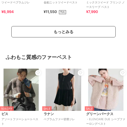
ツイードペプラムジレ
金釦ニットツイードベスト
ミックスツイード フリンジ ノ
ースリーブ ベスト
¥6,994
¥11,550
¥7,990
予約
もっとみる
ふわもこ質感のファーベスト
50%OFF
SALE
SALE
ビス
ラナン
グリーンパークス
アソートファーショートベス
ペプラムファー切替ジレ
・ELENCARE DUE シープファ
ト
ーロングベスト