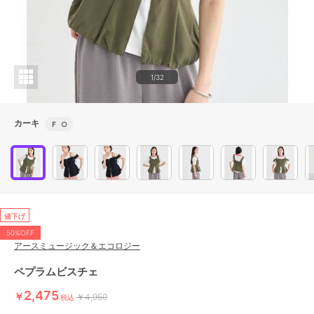
1/32
カーキ
Ｆ
○
値下げ
50%OFF
アースミュージック＆エコロジー
ペプラムビスチェ
2,475
￥
￥4,950
税込