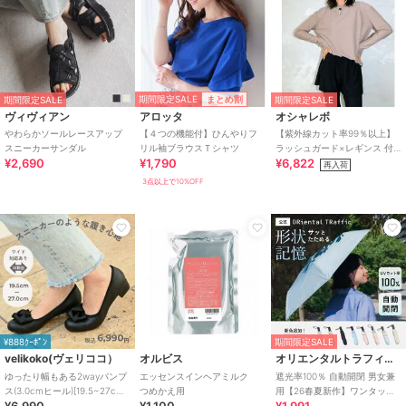
期間限定SALE
まとめ割
期間限定SALE
期間限定SALE
ヴィヴィアン
アロッタ
オシャレボ
やわらかソールレースアップ
【４つの機能付】ひんやりフ
【紫外線カット率99％以上】
スニーカーサンダル
リル袖ブラウスＴシャツ
ラッシュガード×レギンス 付
¥2,690
¥1,790
¥6,822
き タンキニ
再入荷
3点以上で10%OFF
¥888ｸｰﾎﾟﾝ
期間限定SALE
velikoko(ヴェリココ）
オルビス
オリエンタルトラフィック
ゆったり幅もある2wayパンプ
エッセンスインヘアミルク
遮光率100％ 自動開閉 男女兼
ス(3.0cmヒール)[19.5~27cm]
つめかえ用
用【26春夏新作】ワンタッチ
¥6,990
¥1,100
¥1,991
ラクチンきれいシューズ
晴雨兼用 折りたたみ傘 /G-