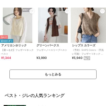
SALE
¥200ｸｰﾎﾟﾝ
アメリカンホリック
グリーンパークス
シップス カラーズ
【選べる丈】フェザーVネック
フェザーノースリーブベスト
《予約》SHIPS Colors:〈手洗
ベスト
い可能〉フェザー Vネック ベ
¥1,344
¥3,990
¥5,940
スト 2
予約
もっとみる
ベスト・ジレの人気ランキング