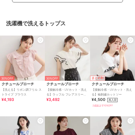
洗濯機で洗えるトップス
まとめ割
30%OFF
30%OFF
クチュールブローチ
クチュールブローチ
クチュールブローチ
【洗える】リボン調フリル ス
【接触冷感・UVカット・洗え
【接触冷感・UVカット・洗え
トライプ ブラウス
る】ラッフル フレアスリーブ
る】袖刺繍カットソー
¥4,193
¥3,492
¥4,500
トップス
再入荷
2点以上で10%OFF