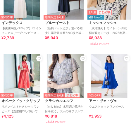
SALE
まとめ割
50%OFF
期間限定SALE
¥888ｸｰﾎﾟﾝ
インデックス
ブルーイースト
ミッシュマッシュ
【接触冷感／UVケア】Iライン
《新柄ドット追加 / 選べる着
【洗濯機可】モノトーンの花
フレアスリーブワンピース
丈》累計販売数7200枚突破！
柄が映える一枚。2026春夏新
¥2,739
¥5,940
¥8,038
《洗濯機OK／XS～3L／6col》
カシュクールシャツワンピー
作 パイピングモノトーン花柄
ス
ワンピース
2点以上で10%OFF
期間限定SALE
まとめ割
50%OFF
40%OFF
オペークドットクリップ
クラシカルエルフ
アー・ヴェ・ヴェ
リボンベルト付きシャツワン
【mily bilet】水彩調の花柄が
ウエストタックワンピース
ピース【洗濯機OK／防シワ加
目を惹く、大人の袖フリルプ
¥4,125
¥6,818
¥3,953
工】
リーツワンピース（半袖）
2点以上で10%OFF