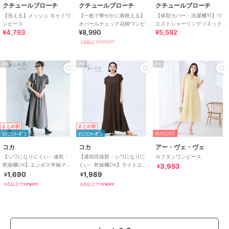
クチュールブローチ
クチュールブローチ
クチュールブローチ
【洗える】メッシュ キャミワ
【一枚で華やかに着映える】
【体型カバー・洗濯機可】ウ
ンピース
オパールチェック花柄ワンピ
エストシャーリング Vネック
¥4,793
¥8,990
¥5,592
ース【洗濯機可】
ワンピース
2点以上で10%OFF
PR
PR
PR
まとめ割
まとめ割
40%OFF
¥200ｸｰﾎﾟﾝ
¥200ｸｰﾎﾟﾝ
コカ
コカ
アー・ヴェ・ヴェ
【シワになりにくい・速乾・
【通気性抜群・シワになりに
カフタンワンピース
乾燥機OK】エンボス半袖マキ
くい・乾燥機OK】ライトエン
3,953
¥
シワンピース 全4色
ボスマキシロールアップワン
1,690
1,989
¥
¥
ピース 全3色
2点以上で10%OFF
2点以上で10%OFF