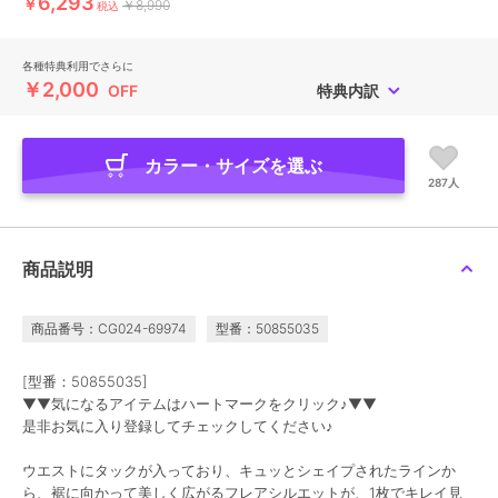
6,293
￥
￥8,990
税込
各種特典利用でさらに
￥2,000
OFF
特典内訳
カラー・サイズを選ぶ
287人
商品説明
商品番号：CG024-69974
型番：50855035
[型番：50855035]
▼▼気になるアイテムはハートマークをクリック♪▼▼
是非お気に入り登録してチェックしてください♪
ウエストにタックが入っており、キュッとシェイプされたラインか
ら、裾に向かって美しく広がるフレアシルエットが、1枚でキレイ見