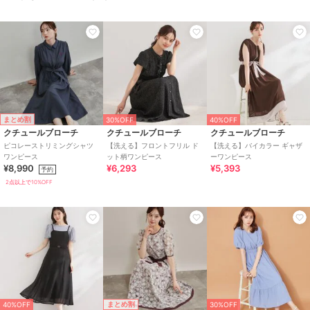
まとめ割
30%OFF
40%OFF
クチュールブローチ
クチュールブローチ
クチュールブローチ
ピコレーストリミングシャツ
【洗える】フロントフリル ド
【洗える】バイカラー ギャザ
ワンピース
ット柄ワンピース
ーワンピース
¥8,990
¥6,293
¥5,393
予約
2点以上で10%OFF
まとめ割
40%OFF
30%OFF