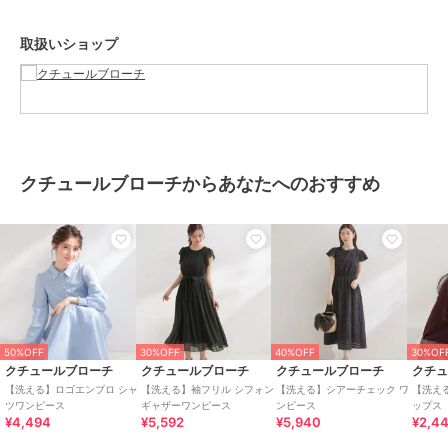
※こちらの商品はやや透け感があります。
取扱いショップ
※照明の関係により、実際よりも色味が違って見える場合がありま
す。また、パソコン・スマートフォンなどの環境により、若干製品と
画像のカラーが異なる場合もございます。
【スタッフコメント】
クチュールブローチからあなたへのおすすめ
shino（164）
これからの蒸し暑い季節に特におすすめしたい、「サッカー素材のワ
ンピース」です。
生地の表面に細かな凹凸があるため、汗をかいても肌に張り付きにく
く、一日中さらりと快適に着ていただけます。
ウエストにはタックが施されており、すっきりと細見えするデザイン
となっています。
背面はレースアップ仕様ですので、ご自身のサイズに合わせて調整し
ていただけるのも魅力の一つです。
50%OFF
30%OFF
40%OFF
30%OF
クチュールブローチ
クチュールブローチ
クチュールブローチ
クチ
【26SS NEW ARRIVAL】
【洗える】ロゴエンブロ シャ
【洗える】袖フリル シフォン
【洗える】シアーチェック ワ
【洗え
【26SS NEW COLLECTION】
ツワンピース
ギャザーワンピース
ンピース
ップス
¥4,494
¥5,592
¥5,940
¥2,4