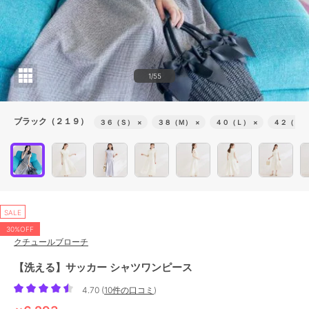
1/55
ブラック（２１９）
３６（Ｓ）
×
３８（Ｍ）
×
４０（Ｌ）
×
４２（ＬＬ
SALE
30%OFF
クチュールブローチ
【洗える】サッカー シャツワンピース
4.70
(
10件の口コミ
)