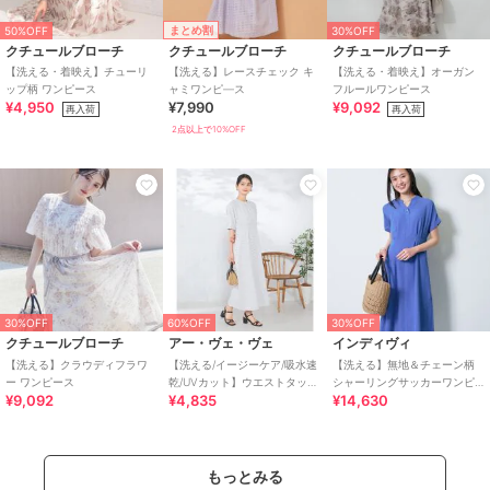
まとめ割
50%OFF
30%OFF
クチュールブローチ
クチュールブローチ
クチュールブローチ
【洗える・着映え】チューリ
【洗える】レースチェック キ
【洗える・着映え】オーガン
ップ柄 ワンピース
ャミワンピ―ス
フルールワンピース
¥4,950
¥7,990
¥9,092
再入荷
再入荷
2点以上で10%OFF
30%OFF
60%OFF
30%OFF
クチュールブローチ
アー・ヴェ・ヴェ
インディヴィ
【洗える】クラウディフラワ
【洗える/イージーケア/吸水速
【洗える】無地＆チェーン柄
ー ワンピース
乾/UVカット】ウエストタック
シャーリングサッカーワンピ
¥9,092
¥4,835
¥14,630
サッカーワンピース
ース
もっとみる