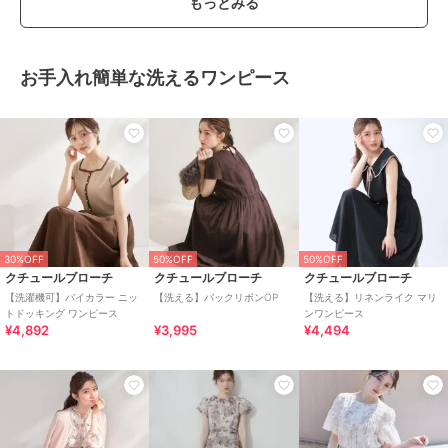
もっとみる
お手入れ簡単な洗えるワンピース
30%OFF
50%OFF
50%OFF
クチュールブローチ
クチュールブローチ
クチュールブローチ
【洗濯機可】バイカラー ニッ
【洗える】バックリボンOP
【洗える】リネンライク マリ
トドッキング ワンピース
ンワンピース
¥4,892
¥3,995
¥4,494