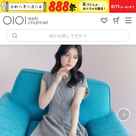
コ
ン
テ
ン
ツ
へ
何かお探しですか？
ス
キ
ッ
プ