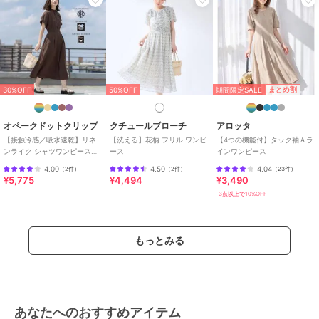
ポリエステル素材
/
無地
/
スト
ライプ
/
チェック柄
/
LL･13号以
上あり
/
S･7号以下あり
/
洗える
原産国
中国製
期間限定SALE
まとめ割
30%OFF
50%OFF
オペークドットクリップ
クチュールブローチ
アロッタ
【接触冷感／吸水速乾】リネ
【洗える】花柄 フリル ワンピ
【4つの機能付】タック袖Ａラ
ンライク シャツワンピース
ース
インワンピース
《洗濯機OK》
4.00
4.50
4.04
（
2件
）
（
2件
）
（
23件
）
¥5,775
¥4,494
¥3,490
3点以上で10%OFF
もっとみる
あなたへのおすすめアイテム