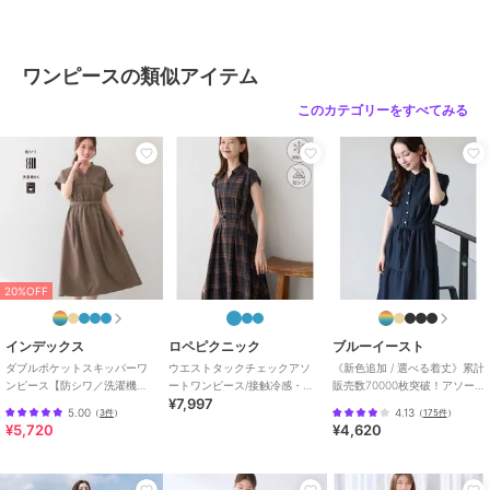
ブランド
クチュールブローチ
ショップ
クチュールブローチ
ワンピースの類似アイテム
商品カテゴリ
ワンピースドレス
／
ワンピース
このカテゴリーをすべてみる
性別タイプ
レディース
ワンピースドレス
／
ワンピース
カラー
ブラック（２１９）、オフホワイ
ト（００３）、ブルー（３９２）
サイズ
３６（Ｓ）,３８（Ｍ）,４０
（Ｌ）,４２（ＬＬ）
20%OFF
素材
表地：ポリエステル100％ 裏地：
ポリエステル100％
商品のお取り扱い方法
インデックス
ロペピクニック
ブルーイースト
ダブルポケットスキッパーワ
ウエストタックチェックアソ
《新色追加 / 選べる着丈》累計
特徴
ワンピースドレス
ンピース【防シワ／洗濯機
ートワンピース/接触冷感・防
販売数70000枚突破！アソー
¥7,997
OK】《XS～3L／6col》
シワ・リンクコーデ
ト柄ワンピース
ポリエステル素材
/
無地
/
スト
5.00
4.13
（
3件
）
（
175件
）
ライプ
/
チェック柄
/
LL･13号以
¥5,720
¥4,620
上あり
/
S･7号以下あり
/
洗える
ワンピース