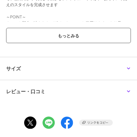
えのスタイルを完成させます
～POINT～
ウエスト部分が絞られたデザインなので、お腹周りをすっきり見せつ
つ脚長効果も◎
肩を少し覆うフレンチスリーブ。
ノースリーブに抵抗がある方でも着やすい安心設計です。
後ろウエストがレースアップで自由に絞れるようになっており、調整
ができます。
無地（＃003）とストライプ（＃392）とギンガムチェック（＃219）
のアソート展開になっております。
サイズ
【素材】
蒸し暑い季節でも、驚くほどさらりと快適な着心地を叶える「サッカ
ー素材」を使用。
レビュー・口コミ
生地表面の凹凸が肌への接触面積を減らすため、汗をかいてもベタつ
かず、清涼感が持続します。
通気性が良く、見た目にも涼しい素材感です。
【仕様】
・ポケットなし
・身頃のみ裏地あり