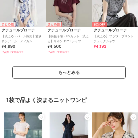
まとめ割
まとめ割
30%OFF
クチュールブローチ
クチュールブローチ
クチュールブローチ
【洗える・パール調釦】愛さ
【接触冷感・UVカット・洗え
【洗える】フラワープリント
れシアーカーディガン
る】リボン ロゴTシャツ
チェックシャツ
¥4,990
¥4,500
¥4,193
2点以上で10%OFF
2点以上で10%OFF
もっとみる
1枚で品よく決まるニットワンピ