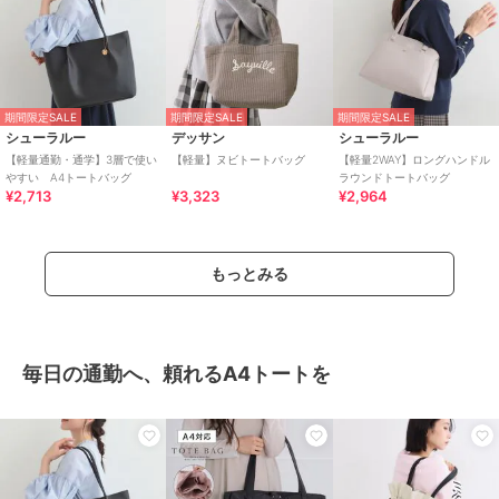
期間限定SALE
期間限定SALE
期間限定SALE
シューラルー
デッサン
シューラルー
【軽量通勤・通学】3層で使い
【軽量】ヌビトートバッグ
【軽量2WAY】ロングハンドル
やすい A4トートバッグ
ラウンドトートバッグ
¥2,713
¥3,323
¥2,964
もっとみる
毎日の通勤へ、頼れるA4トートを