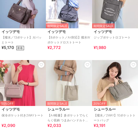
期間限定SALE
期間限定SALE
イッツデモ
イッツデモ
イッツデモ
【撥水／13ポケット】ガバッ
【8ポケット／A4対応】撥水W
ジップポケットロゴトート
とトート
ポケットドロストトート
¥5,170
¥2,772
¥1,980
新着
50%OFF
期間限定SALE
20%OFF
イッツデモ
シューラルー
シューラルー
保冷ポケット付き2WAYトート
【A4軽量】多ポケットでらく
【撥水／2WAY】10ポケットト
らく収納 つまみハンドルトー
ートバッグ
¥2,090
¥2,033
¥3,191
トバッグ