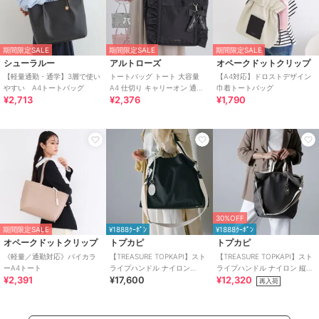
期間限定SALE
期間限定SALE
期間限定SALE
シューラルー
アルトローズ
オペークドットクリップ
【軽量通勤・通学】3層で使い
トートバッグ トート 大容量
【A4対応】ドロストデザイン
やすい A4トートバッグ
A4 仕切り キャリーオン 通学
巾着トートバッグ
¥2,713
¥2,376
¥1,790
フリル リボン ローズヒップ
30%OFF
期間限定SALE
¥1888ｸｰﾎﾟﾝ
¥1888ｸｰﾎﾟﾝ
オペークドットクリップ
トプカピ
トプカピ
《軽量／通勤対応》バイカラ
【TREASURE TOPKAPI】スト
【TREASURE TOPKAPI】スト
ーA4トート
ライプハンドル ナイロン
ライプハンドル ナイロン 縦型
¥2,391
¥17,600
¥12,320
2way トートバッグ A4対応
2way トートバッグ A4
再入荷