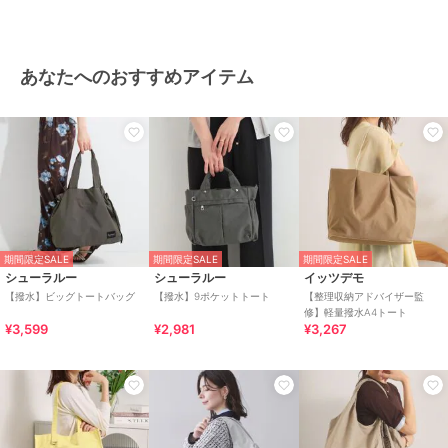
3,088
2,138
¥
¥
あなたへのおすすめアイテム
期間限定SALE
期間限定SALE
期間限定SALE
シューラルー
シューラルー
イッツデモ
【撥水】ビッグトートバッグ
【撥水】9ポケットトート
【整理収納アドバイザー監
修】軽量撥水A4トート
¥3,599
¥2,981
¥3,267