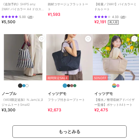
トートバッグ
《追加予約》SHIPS any:
雑材コサージュフラットトー
【軽量／2WAY】バイカラーミ
2WAY バイカラー A4 ドロスト
ト
ドルトート
ポリエステル素材
/
無地
/
フリ
¥1,593
トート バッグ
ル
/
大(幅31～45cm以下)
/
カジュ
5.00
4.33
（
2件
）
（
3件
）
¥5,500
¥2,191
アル
/
軽量 700ｇ以下
/
Ａ４収納
再入荷
可
原産国
中国製
50%OFF
期間限定SALE
50%OFF
イッツデモ
イッツデモ
イッツデモ
洗えるA4巾着トート
【A4対応】ロゴポップ
CAT CLUBキャンバスト
トート
ート
2,145
¥
1,603
1,485
¥
¥
期間限定SALE
50%OFF
ノーブル
イッツデモ
イッツデモ
《WEB限定追加》N.Jam/エヌ
フラップ付きロープトート
【撥水／整理収納アドバイザ
ジャムトートSmall2
ー監修】ポケットA4トート
¥3,300
¥2,673
¥2,475
期間限定SALE
期間限定SALE
期間限定SALE
イッツデモ
イッツデモ
イッツデモ
ロゴトート
雑材ロゴ刺繍チャーム付
雑材ストーンタッセルト
もっとみる
きトート
ート
2,772
¥