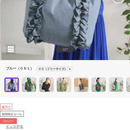
1/27
ブルー（０９１）
００（フリーサイズ）
×
値下げ
期間限定セール
28%OFF
イッツデモ