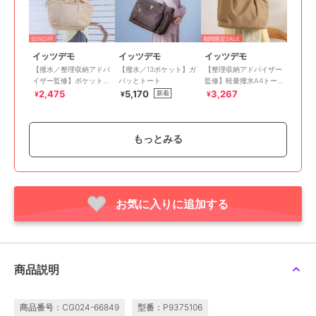
50%OFF
期間限定SALE
イッツデモ
イッツデモ
イッツデモ
【撥水／整理収納アドバ
【撥水／13ポケット】ガ
【整理収納アドバイザー
イザー監修】ポケット
バッとトート
監修】軽量撥水A4トー
A4トート
ト
2,475
5,170
3,267
新着
¥
¥
¥
もっとみる
お気に入りに追加する
期間限定SALE
期間限定SALE
期間限定SALE
イッツデモ
イッツデモ
イッツデモ
【撥水】チャーム付きバ
【収納アドバイザー監
ジップポケットロゴトー
ルーントート
修】マザー＆トリップト
ト
ート
3,465
2,673
1,980
¥
¥
¥
商品説明
商品番号：CG024-66849
型番：P9375106