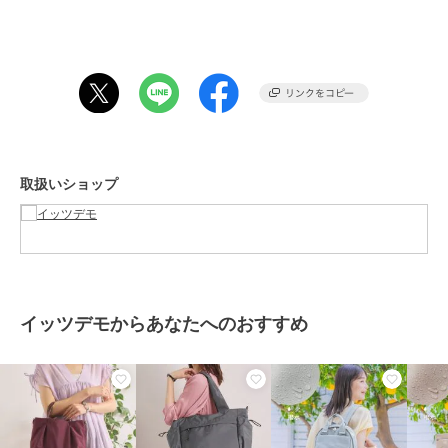
※照明の関係により、実際よりも色味が違って見える場合がありま
す。また、パソコン・スマートフォンなどの環境により、若干製品と
画像のカラーが異なる場合もございます。
期間限定SALE
50%OFF
イッツデモ
イッツデモ
イッツデモ
ラタ・アニマルプリント
【整理収納アドバイザー
CAT CLUBトート
----------------------------------------
トート
監修】軽量撥水2wayト
2,200
¥
ート
2,530
3,267
新着
¥
¥
取扱いショップ
★お気に入り登録がおすすめ★
▽気になる商品はハートマークをクリック！
・再入荷やセールの通知をお知らせ
・お気に入り一覧からいつでもチェック
▽ブランドのお気に入り登録も！
イッツデモからあなたへのおすすめ
・新商品やお得な情報をいち早くお知らせ
50%OFF
期間限定SALE
期間限定SALE
イッツデモ
イッツデモ
イッツデモ
----------------------------------------
＜サンリオキャラクター
＜Lee別注＞撥水2way
【A4対応】ラタプリン
重量:約180g
ズ＞フラットトート
トート
トトート
【A4対応】
1,485
3,960
1,366
¥
¥
¥
期間限定セール開催中