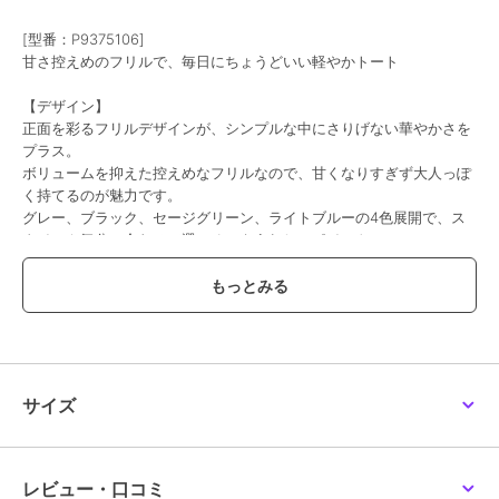
[型番：P9375106]
甘さ控えめのフリルで、毎日にちょうどいい軽やかトート
期間限定SALE
【デザイン】
イッツデモ
イッツデモ
イッツデモ
正面を彩るフリルデザインが、シンプルな中にさりげない華やかさを
ロゴ刺繍ラージトート
仕切りA4トート
【8ポケット／A4対応】
プラス。
撥水Wポケットドロスト
2,090
3,300
新着
新着
¥
¥
トート
ボリュームを抑えた控えめなフリルなので、甘くなりすぎず大人っぽ
2,772
¥
く持てるのが魅力です。
グレー、ブラック、セージグリーン、ライトブルーの4色展開で、ス
タイルや気分に合わせて選べるのもうれしいポイント。
程よく存在感がありながらも合わせやすく、普段のコーデに自然にな
じむデザインです。
【機能性】
50%OFF
期間限定SALE
軽量なポリエステル100％素材で、気軽に持ちやすいのがポイント。
A4サイズが収納できるので、通勤・通学はもちろん、荷物が多い日の
イッツデモ
イッツデモ
イッツデモ
サブバッグにもおすすめです。
ドローラ2wayB5トート
ベルト飾り付き合皮トー
＜ハローキティ＞ひょっ
サイズ
ト
こり2wayトート
2,200
肩掛けしやすいクリ手デザインで、毎日の持ちやすさにもこだわりま
¥
1,960
4,620
新着
¥
¥
した。
見た目のかわいさと実用性を両立した、頼れるトートバッグです。
＊ポケット数×3
レビュー・口コミ