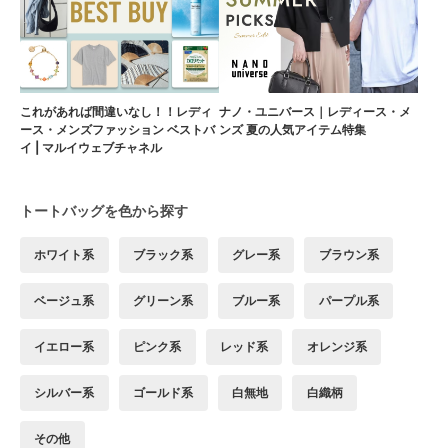
これがあれば間違いなし！！レディ
ナノ・ユニバース｜レディース・メ
ース・メンズファッション ベストバ
ンズ 夏の人気アイテム特集
イ | マルイウェブチャネル
トートバッグを色から探す
ホワイト系
ブラック系
グレー系
ブラウン系
ベージュ系
グリーン系
ブルー系
パープル系
イエロー系
ピンク系
レッド系
オレンジ系
シルバー系
ゴールド系
白無地
白織柄
その他