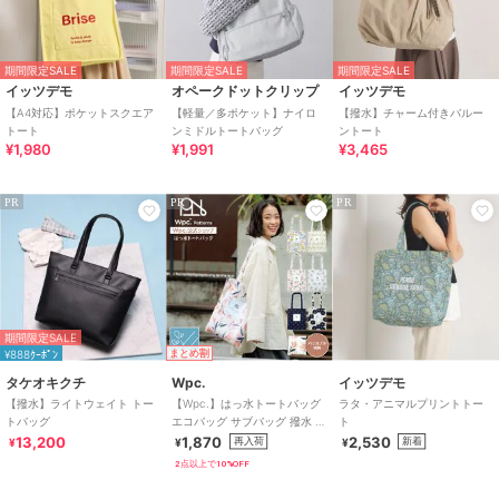
期間限定SALE
期間限定SALE
期間限定SALE
イッツデモ
オペークドットクリップ
イッツデモ
【A4対応】ポケットスクエア
【軽量／多ポケット】ナイロ
【撥水】チャーム付きバルー
トート
ンミドルトートバッグ
ントート
¥1,980
¥1,991
¥3,465
PR
PR
PR
期間限定SALE
¥888ｸｰﾎﾟﾝ
まとめ割
タケオキクチ
Wpc.
イッツデモ
【撥水】ライトウェイト トー
【Wpc.】はっ水トートバッグ
ラタ・アニマルプリントトー
トバッグ
エコバッグ サブバッグ 撥水 コ
ト
ンパクト かわいい レディース
13,200
1,870
2,530
再入荷
新着
¥
¥
¥
2点以上で10%OFF