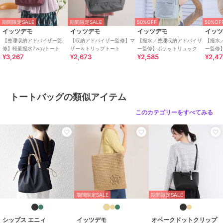
ブランド
イッツデモ
期間限定SALE
期間限定SALE
50%OFF
50%OF
イッツデモ
イッツデモ
イッツデモ
イッ
ショップ
イッツデモ
【整理収納アドバイザー監
【収納アドバイザー監修】マ
【撥水／整理収納アドバイザ
【撥水
修】軽量撥水2wayトート
ザー＆トリップトート
ー監修】ポケットリュック
ー監修
商品カテゴリ
バッグ
／
トートバッグ
¥3,267
¥2,673
¥2,585
¥2,4
期間限定SALE
50%OFF
50%OFF
性別タイプ
レディース
イッツデモ
イッツデモ
イッツデモ
バッグ
／
トートバッグ
フラップ付きロープトー
CAT CLUB 2wayトート
【A4対応】コーデュロ
カラー
ブルー（０９１）、グレー（０１
ト
イ巾着トート
2,200
¥
トートバッグの類似アイテム
2,673
1,925
¥
２）、ブラック（０１９）、ミン
¥
トグリーン（０２１）
このカテゴリーをすべてみる
サイズ
００（フリーサイズ）
素材
ポリエステル
商品のお取り扱い方法
特徴
バッグ
50%OFF
50%OFF
50%OFF
ポリエステル素材
/
無地
/
フリ
イッツデモ
ル
/
イッツデモ
大(幅31～45cm以下)
/
イッツデモ
カジュ
期間限定SALE
期間限定SALE
【A4対応】ネオプレー
アル
＜かるバッグ＞横型A4
/
軽量 700ｇ以下
/
Ａ４収納
保冷ポケット付き2WAY
ンサイドホックトート
トート【通勤／PC対
トート
可
応】
1,925
2,585
2,090
¥
¥
¥
シップス エニィ
イッツデモ
オペークドットクリップ