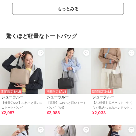
もっとみる
驚くほど軽量なトートバッグ
期間限定SALE
期間限定SALE
期間限定SALE
シューラルー
シューラルー
シューラルー
【軽量2WAY】ふわっと軽いミ
【軽量】ふわっと軽いトート
【A4軽量】多ポケットでらく
ニトートバッグ
バッグ【A4】
らく収納 つまみハンドルトー
¥2,987
¥2,988
¥2,033
トバッグ