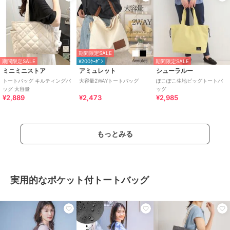
期間限定SALE
期間限定SALE
¥200ｸｰﾎﾟﾝ
期間限定SALE
ミニミニストア
アミュレット
シューラルー
トートバッグ キルティングバ
大容量2WAYトートバッグ
ぽこぽこ生地ビッグトートバ
ッグ 大容量
ッグ
¥2,889
¥2,473
¥2,985
もっとみる
実用的なポケット付トートバッグ