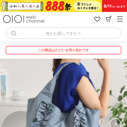
コ
ン
テ
ン
ツ
へ
何かお探しですか？
ス
キ
ッ
この商品はただいま売り切れです
プ