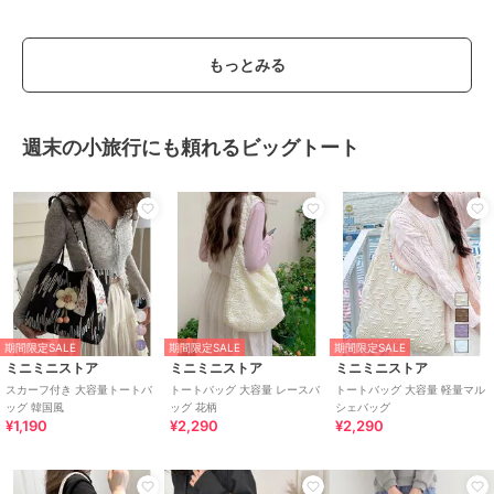
もっとみる
週末の小旅行にも頼れるビッグトート
期間限定SALE
期間限定SALE
期間限定SALE
ミニミニストア
ミニミニストア
ミニミニストア
スカーフ付き 大容量トートバ
トートバッグ 大容量 レースバ
トートバッグ 大容量 軽量マル
ッグ 韓国風
ッグ 花柄
シェバッグ
¥1,190
¥2,290
¥2,290