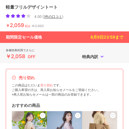
軽量フリルデザイントート
4.00
(
1件の口コミ
)
2,059
￥
￥2,860
税込
期間限定セール価格
8月9日23:59
まで
各種特典利用でさらに
￥2,058
OFF
特典内訳
売り切れ
この商品はただいま
売り切れ
です。
ご購入希望の方は、再入荷お知らせメールをご登録ください。
※再入荷お知らせメールは一部の商品のみ登録できます。
おすすめの商品