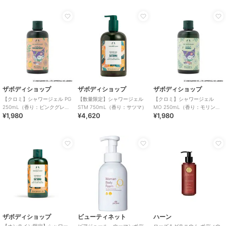
ザボディショップ
ザボディショップ
ザボディショップ
【クロミ】シャワージェル PG
【数量限定】シャワージェル
【クロミ】シャワージェル
250mL（香り：ピンクグレー
STM 750mL（香り：サツマ）
MO 250mL（香り：モリン
¥1,980
¥4,620
¥1,980
プフルーツ）
ガ）
ザボディショップ
ビューティネット
ハーン