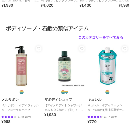
ェル ST 250mL（香り：スト
PG（香り：ピンクグレープフ
30mL（香り：ピンクグレー
ェル M
¥1,980
¥4,620
¥1,430
¥1,98
ロベリー）
ルーツ） 750mL
プフルーツ）
リンガ
ボディソープ・石鹸の類似アイテム
このカテゴリーをすべてみる
メルサボン
ザボディショップ
キュレル
メルサボン ボディウォッシ
【マイメロディ】シャワージ
キュレル ボディウォッシ
ュ フローラルハーブ
ェル MO 250mL（香り：モリ
ュ つめかえ用【医薬部外
¥1,980
ンガ）
品】
4.33
4.87
（
3件
）
（
8件
）
¥968
¥770