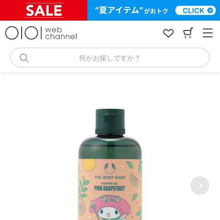
コ
ン
テ
ン
ツ
へ
何かお探しですか？
ス
キ
ッ
プ