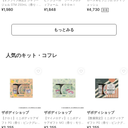
【オンライン限定】シャワー
ピアジュール ウーマンボデ
ローズ＆ゼラニウム ボディウ
ジェル STM 250mL（香り：
ィフォーム ４００ｍｌ
ォッシュ
¥1,980
¥1,848
¥4,730
サツマ）
新着
もっとみる
人気のキット・コフレ
ザボディショップ
ザボディショップ
ザボディショップ
【クロミ】ミニボディケアギ
【マイメロディ】ミニボディ
【数量限定】ミニボディケア
フト PG（香り：ピンクグレー
ケアギフト MO（香り：モリ
ギフト PG（香り：ピンクグレ
¥2,255
¥2,255
¥2,255
プフルーツ）
ンガ）
ープフルーツ）