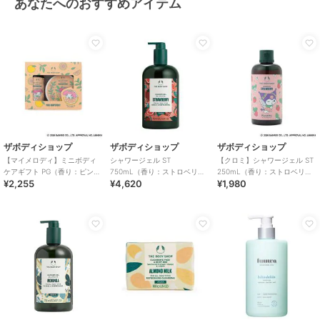
あなたへのおすすめアイテム
ザボディショップ
ザボディショップ
ザボディショップ
【マイメロディ】ミニボディ
シャワージェル ST
【クロミ】シャワージェル ST
ケアギフト PG（香り：ピンク
750mL（香り：ストロベリ
250mL（香り：ストロベリ
¥2,255
¥4,620
¥1,980
グレープフルーツ）
ー）
ー）