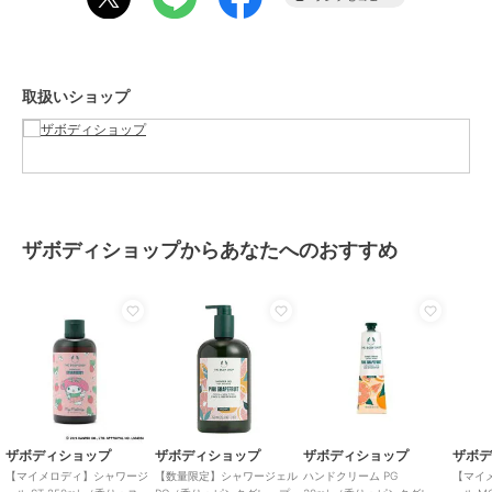
レディース
ボディケア
／
ボディソープ・石
鹸
カラー
**
取扱いショップ
サイズ
**
素材
水、ラウレス硫酸Ｎａ、グリセリ
ン、デシルグルコシド、コカミド
プロピルベタイン、ココベタイ
ン、香料、塩化Ｎａ、安息香酸Ｎ
ａ、クエン酸、グルコン酸Ｎａ、
ザボディショップからあなたへのおすすめ
グレープフルーツ果実水、アロエ
ベラ葉汁、安息香酸デナトニウ
ム、赤５０４、赤２２７
＊表示されている全成分は改良等
の理由により、予告なく処方が変
更となり、掲載の原料、説明、自
然由来成分の配合量などが製品の
ラベルと異なる場合もございます
ザボディショップ
ザボディショップ
ザボディショップ
ザボ
商品のお取り扱い方法
【マイメロディ】シャワージ
【数量限定】シャワージェル
ハンドクリーム PG
【マイ
原産国
ポーランド製