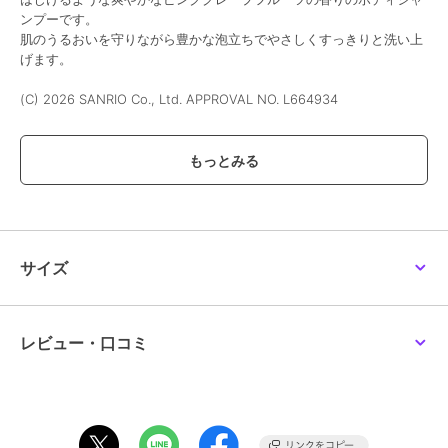
ンプーです。
肌のうるおいを守りながら豊かな泡立ちでやさしくすっきりと洗い上
げます。
(C) 2026 SANRIO Co., Ltd. APPROVAL NO. L664934
＜ご使用方法＞
スポンジ、バスリリーなどでよく泡立ててお使いください。
[型番:02008677]
この商品は、不良品のみ返品を承ります
サイズ
ブランド
ザボディショップ
ショップ
ザボディショップ
商品カテゴリ
ボディケア
／
ボディソープ・石
レビュー・口コミ
鹸
性別タイプ
レディース
ボディケア
／
ボディソープ・石
鹸