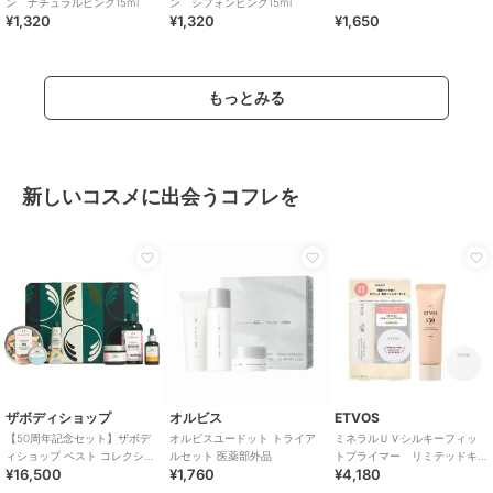
ン ナチュラルピンク15ml
ン シフォンピンク15ml
¥1,320
¥1,320
¥1,650
もっとみる
新しいコスメに出会うコフレを
ザボディショップ
オルビス
ETVOS
【50周年記念セット】ザボデ
オルビスユードット トライア
ミネラルＵＶシルキーフィッ
ィショップ ベスト コレクショ
ルセット 医薬部外品
トプライマー リミテッドキ
¥16,500
¥1,760
¥4,180
ン
ット