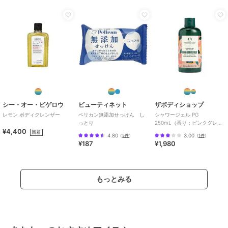
シー・オー・ビゲロウ
ビューティネット
ザボディショップ
レモン ボディクレンザー
ペリカン無添加せっけん し
シャワージェル PG
っとり
250mL（香り：ピンクグレー
¥4,400
プフルーツ）
新着
4.80
3.00
（
5件
）
（
1件
）
¥187
¥1,980
もっとみる