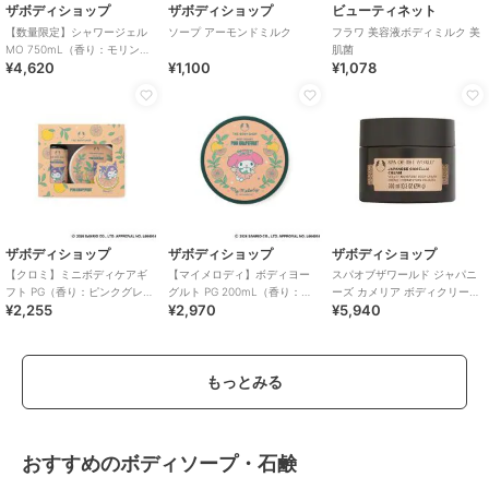
ザボディショップ
ザボディショップ
ビューティネット
【数量限定】シャワージェル
ソープ アーモンドミルク
フラワ 美容液ボディミルク 美
MO 750mL（香り：モリン
肌菌
¥4,620
¥1,100
¥1,078
ガ）
ザボディショップ
ザボディショップ
ザボディショップ
【クロミ】ミニボディケアギ
【マイメロディ】ボディヨー
スパオブザワールド ジャパニ
フト PG（香り：ピンクグレー
グルト PG 200mL（香り：ピ
ーズ カメリア ボディクリーム
¥2,255
¥2,970
¥5,940
プフルーツ）
ンクグレープフルーツ）
300mL
もっとみる
おすすめのボディソープ・石鹸