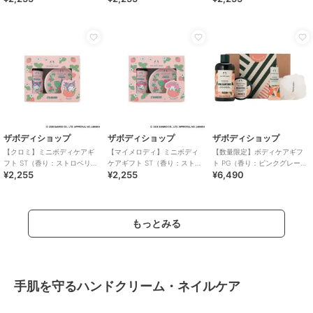
ザボディショップ
ザボディショップ
ザボディショップ
【クロミ】ミニボディケアギ
【マイメロディ】ミニボディ
【数量限定】ボディケアギフ
フト ST（香り：ストロベリ
ケアギフト ST（香り：ストロ
ト PG（香り：ピンクグレープ
¥2,255
¥2,255
¥6,490
ー）
ベリー）
フルーツ）
もっとみる
手肌を守るハンドクリーム・ネイルケア