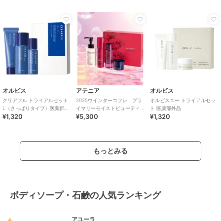
オルビス
アテニア
オルビス
クリアフル トライアルセット
2025ウインターコフレ プラ
オルビスユー トライアルセッ
L（さっぱりタイプ）医薬部外
イマリーモイストビューティ
ト 医薬部外品
¥1,320
¥5,300
¥1,320
品
ー
もっとみる
ボディソープ・石鹸の人気ランキング
アユーラ