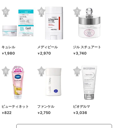
キュレル
メディピール
ジル スチュアート
1,980
2,970
3,740
￥
￥
￥
ビューティネット
ファンケル
ビオデルマ
822
2,750
3,036
￥
￥
￥