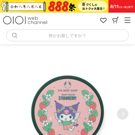
コ
ン
テ
ン
ツ
へ
何かお探しですか？
ス
キ
ッ
プ