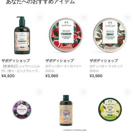
あなたへのおすすめアイテム
ザボディショップ
ザボディショップ
ザボディショップ
【数量限定】シャワージェル
ボディバター ストロベリー
ボディバター ココナッツ
PG（香り：ピンクグレープフ
200mL
200mL
¥4,620
¥3,960
¥3,960
ルーツ） 750mL