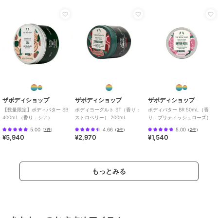
商品のお取り扱い方法
原産国
ポーランド製
ザボディショップ
ザボディショップ
ザボディショップ
【数量限定】ボディバター SB
ボディヨーグルト ST（香り：
ボディバター BR 50mL（香
400mL（香り：シア）
ストロベリー） 200mL
り：ブリティッシュローズ）
5.00
4.66
5.00
（
7件
）
（
3件
）
（
2件
）
¥5,940
¥2,970
¥1,540
もっとみる