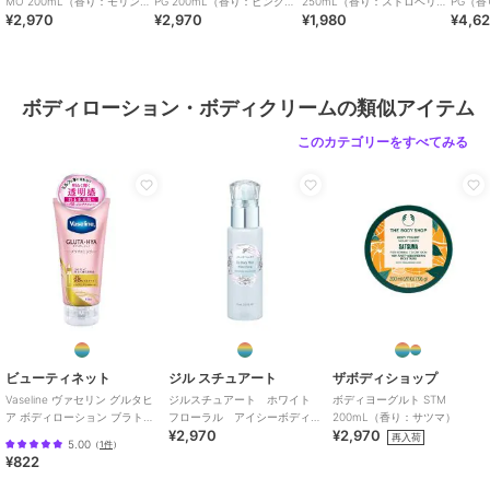
MO 200mL（香り：モリン
PG 200mL（香り：ピンクグ
250mL（香り：ストロベリ
PG（
ボディケア
／
ボディローショ
¥2,970
¥2,970
¥1,980
¥4,6
ガ）
レープフルーツ）
ー）
ルーツ）
ン・ボディクリーム
カラー
**
サイズ
**
ボディローション・ボディクリームの類似アイテム
素材
水、グリセリン、変性アルコー
このカテゴリーをすべてみる
ル、ＢＧ、香料、ジステアリン酸
ポリグリセリル－３、フェノキシ
エタノール、カルボマー、シア
脂、カプリリルグリコール、水酸
化Ｎａ、クエン酸ステアリン酸グ
リセリル、ヒアルロン酸Ｎａ、エ
ゾヘビイチゴ液汁、アーモンドエ
キス、キサンタンガム、赤５０
４、ベンジルアルコール、黄４、
サリチル酸、クエン酸、デヒドロ
酢酸
ビューティネット
ジル スチュアート
ザボディショップ
＊表示されている全成分は改良等
Vaseline ヴァセリン グルタヒ
ジルスチュアート ホワイト
ボディヨーグルト STM
ア ボディローション ブラトニ
フローラル アイシーボディ
200mL（香り：サツマ）
の理由により、予告なく処方が変
¥2,970
¥2,970
ング
ミスト＜限定＞
再入荷
更となり、掲載の原料、説明、自
5.00
（
1件
）
¥822
然由来成分の配合量などが製品の
ラベルと異なる場合もございます