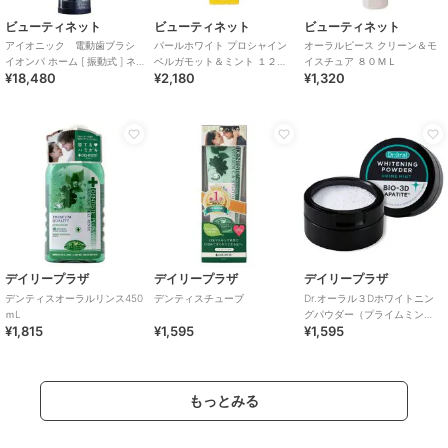
ビューティネット
ビューティネット
ビューティネット
アイオニック 電動歯ブラシ
パールホワイト プロシャイン
オーラルピース クリーン＆モ
イオンパ ホーム [ 振動式 ] ネ
ベルガモット＆ミント １２０
イスチュア ８０ＭＬ
¥18,480
¥2,180
¥1,320
イビーブルー
Ｇ
デイリープラザ
デイリープラザ
デイリープラザ
デンティスオーラルリンス450
デンティスチューブ
Dr.オーラル３Dホワイトニン
ｍL
グパウダー（プライムミン
¥1,815
¥1,595
¥1,595
ト）
もっとみる