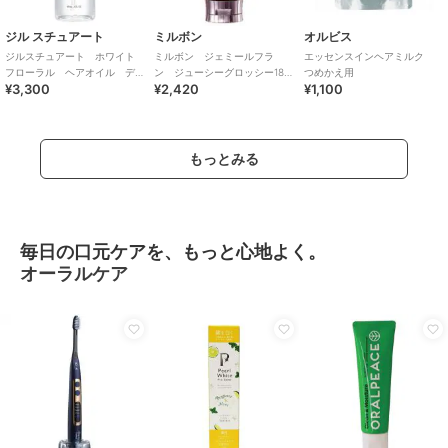
ジル スチュアート
ミルボン
オルビス
ジルスチュアート ホワイト
ミルボン ジェミールフラ
エッセンスインヘアミルク
フローラル ヘアオイル デ
ン ジューシーグロッシー180
つめかえ用
¥3,300
¥2,420
¥1,100
ィープリペア
ｇ（トリートメント）
もっとみる
毎日の口元ケアを、もっと心地よく。
オーラルケア