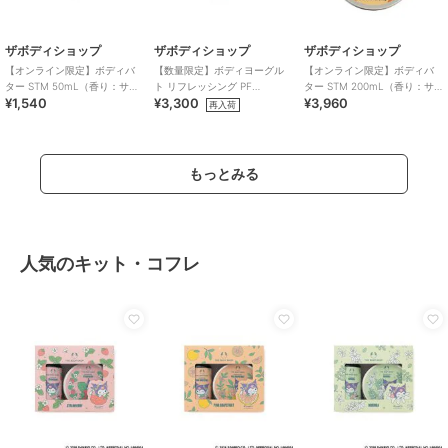
ザボディショップ
ザボディショップ
ザボディショップ
【オンライン限定】ボディバ
【数量限定】ボディヨーグル
【オンライン限定】ボディバ
ター STM 50mL（香り：サツ
ト リフレッシング PF
ター STM 200mL（香り：サ
¥1,540
¥3,300
¥3,960
マ）
200mL（香り：パッションフ
ツマ）
再入荷
ルーツ）
もっとみる
人気のキット・コフレ