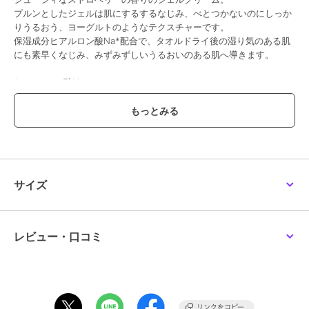
プルンとしたジェルは肌にするするなじみ、べとつかないのにしっか
りうるおう、ヨーグルトのようなテクスチャーです。
保湿成分ヒアルロン酸Na*配合で、タオルドライ後の湿り気のある肌
にも素早くなじみ、みずみずしいうるおいのある肌へ導きます。
*ヒアルロン酸Na
＜肌のタイプ＞
すべての肌
－コミュニティフェアトレード原料－
「援助ではなく取引を!」がモットーの、ザボディショップ独自のフェ
アトレードプログラムによる原料
サイズ
ガーナ産シアバター(シア脂：エモリエント成分)
スペイン産アーモンドエキス(整肌成分)
－ヴィーガン認証－
レビュー・口コミ
ヴィーガン認証の代表的な存在であるヴィーガン協会から認証を受け
た商品。
植物性の原料を使用し動物由来原料を使用せず、動物実験を行わない
動物にも優しい商品です。