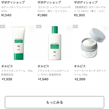
ザボディショップ
ザボディショップ
ザボディショップ
ボディバター デューベリー
【クロミ】シャワージェル PG
【数量限定】ボディヨーグル
50mL
250mL（香り：ピンクグレー
ト YZ 200mL（香り：ユズ）
¥1,540
¥1,980
¥3,300
プフルーツ）
PR
PR
PR
オルビス
オルビス
オルビス
ドライスキンクリーム 85g
ドライスキンジェルローショ
リリースバイタッチ ボディク
医薬部外品
ン 150mL 医薬部外品
リーム 190g
1,320
1,540
2,200
¥
¥
¥
もっとみる