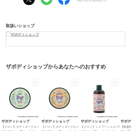
－パッケージ－
100%リサイクル可能な容器は、インドのプラスチックフォーチェン
ジ社のコミュニティフェアトレード再生プラスチックを使用。
取扱いショップ
(C) 2026 SANRIO Co., Ltd. APPROVAL NO. L664934
＜ご使用方法＞
適量をやさしくマッサージするように肌になじませてください。
[型番:02008660]
この商品は、不良品のみ返品を承ります
ザボディショップからあなたへのおすすめ
ブランド
ザボディショップ
ショップ
ザボディショップ
商品カテゴリ
ボディケア
／
ボディローショ
ン・ボディクリーム
性別タイプ
レディース
ボディケア
／
ボディローショ
ザボディショップ
ザボディショップ
ザボディショップ
ザボ
ン・ボディクリーム
【クロミ】ボディヨーグルト
【クロミ】ボディヨーグルト
【クロミ】シャワージェル ST
【数量
レディース