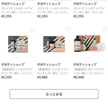
ザボディショップ
ザボディショップ
ザボディショップ
【クロミ】ミニボディケアギ
【クロミ】ミニボディケアギ
【クロミ】ミニボディケアギ
フト ST（香り：ストロベリ
フト PG（香り：ピンクグレー
フト MO（香り：モリンガ）
¥2,255
¥2,255
¥2,255
ー）
プフルーツ）
ザボディショップ
ザボディショップ
ザボディショップ
【数量限定】ミニボディケア
【数量限定】ミニボディケア
【数量限定】ボディケアギフ
ギフト PG（香り：ピンクグレ
ボックス PG（香り：ピンクグ
ト PG（香り：ピンクグレープ
¥2,255
¥3,685
¥6,490
ープフルーツ）
レープフルーツ）
フルーツ）
もっとみる