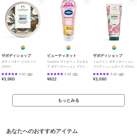
原産国
ポーランド製
ザボディショップ
ビューティネット
ザボディショップ
ボディバター ココナッツ
Vaseline ヴァセリン グルタヒ
ミルクイン ボディローション
200mL
ア ボディローション ブラトニ
ブリティッシュローズ 200mL
ング
5.00
5.00
5.00
（
4件
）
（
1件
）
（
4件
）
¥3,960
¥822
¥3,080
もっとみる
あなたへのおすすめアイテム