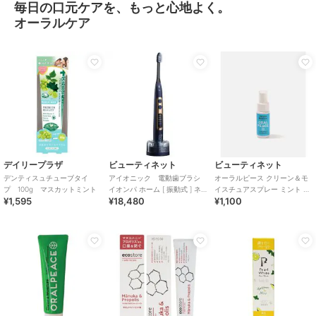
毎日の口元ケアを、もっと心地よく。
オーラルケア
デイリープラザ
ビューティネット
ビューティネット
デンティスュチューブタイ
アイオニック 電動歯ブラシ
オーラルピース クリーン＆モ
プ 100g マスカットミント
イオンパ ホーム [ 振動式 ] ネ
イスチュアスプレー ミント ３
¥1,595
¥18,480
¥1,100
イビーブルー
０ＭＬ