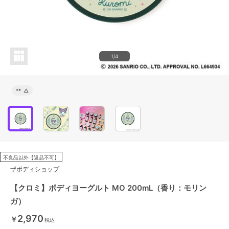
1/4
**
△
不良品以外【返品不可】
ザボディショップ
【クロミ】ボディヨーグルト MO 200mL（香り：モリン
ガ）
2,970
￥
税込