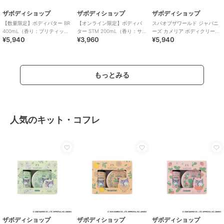
ザボディショップ
ザボディショップ
ザボディショップ
【数量限定】ボディバター BR
【オンライン限定】ボディバ
スパオブザワールド ジャパニ
400mL（香り：ブリティッシ
ター STM 200mL（香り：サ
ーズ カメリア ボディクリーム
¥5,940
¥3,960
¥5,940
ュローズ）
ツマ）
300mL
もっとみる
人気のキット・コフレ
ザボディショップ
ザボディショップ
ザボディショップ