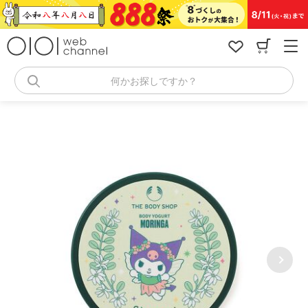
コ
ン
テ
ン
ツ
へ
何かお探しですか？
ス
キ
ッ
プ