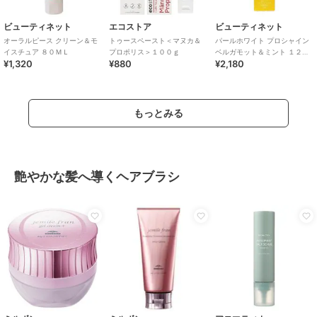
ビューティネット
エコストア
ビューティネット
オーラルピース クリーン＆モ
トゥースペースト＜マヌカ＆
パールホワイト プロシャイン
イスチュア ８０ＭＬ
プロポリス＞１００ｇ
ベルガモット＆ミント １２０
¥1,320
¥880
¥2,180
Ｇ
もっとみる
艶やかな髪へ導くヘアブラシ