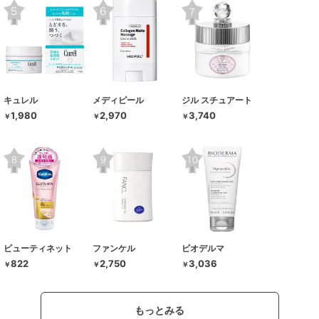
キュレル
メディピール
ジル スチュアート
1,980
2,970
3,740
￥
￥
￥
ビューティネット
ファンケル
ビオデルマ
822
2,750
3,036
￥
￥
￥
もっとみる