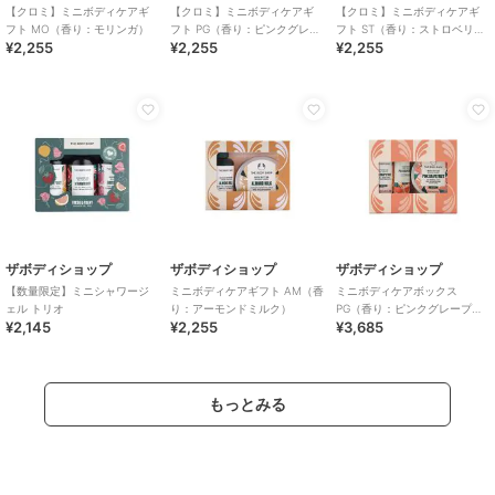
【クロミ】ミニボディケアギ
【クロミ】ミニボディケアギ
【クロミ】ミニボディケアギ
フト MO（香り：モリンガ）
フト PG（香り：ピンクグレー
フト ST（香り：ストロベリ
¥2,255
¥2,255
¥2,255
プフルーツ）
ー）
ザボディショップ
ザボディショップ
ザボディショップ
【数量限定】ミニシャワージ
ミニボディケアギフト AM（香
ミニボディケアボックス
ェル トリオ
り：アーモンドミルク）
PG（香り：ピンクグレープフ
¥2,145
¥2,255
¥3,685
ルーツ）
もっとみる