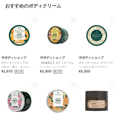
おすすめのボディクリーム
ザボディショップ
ザボディショップ
ザボディショップ
ボディヨーグルト STM
【数量限定】ボディヨーグル
ボディヨーグルト ホワイトテ
200mL（香り：サツマ）
ト リフレッシング PF
ィー＆エルダーフラワー
¥2,970
¥3,300
¥3,300
200mL（香り：パッションフ
200mL
再入荷
再入荷
ルーツ）