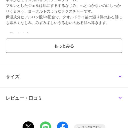
プルンとしたジェルは肌にするするなじみ、べとつかないのにしっか
りうるおう、ヨーグルトのようなテクスチャーです。
保湿成分ヒアルロン酸Na配合で、タオルドライ後の湿り気のある肌に
も素早くなじみ、みずみずしいうるおいのある肌へ導きます。
＜肌のタイプ＞
すべての肌
－コミュニティフェアトレード原料－
「援助ではなく取引を!」がモットーの、ザボディショップ独自のフェ
アトレードプログラムによる原料
ガーナ産シアバター(シア脂：エモリエント成分)
スペイン産アーモンドエキス(整肌成分)
サイズ
－ヴィーガン認証－
ヴィーガン認証の代表的な存在であるヴィーガン協会から認証を受け
た商品。
レビュー・口コミ
植物性の原料を使用し動物由来原料を使用せず、動物実験を行わない
動物にも優しい商品です。
－パッケージ－
100%リサイクル可能な容器は、インドのプラスチックフォーチェン