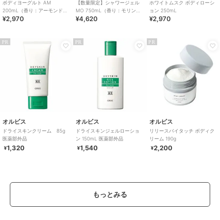
ボディヨーグルト AM
【数量限定】シャワージェル
ホワイトムスク ボディローシ
200mL（香り：アーモンドミ
MO 750mL（香り：モリン
ョン 250mL
¥2,970
¥4,620
¥2,970
ルク）
ガ）
PR
PR
PR
オルビス
オルビス
オルビス
ドライスキンクリーム 85g
ドライスキンジェルローショ
リリースバイタッチ ボディク
医薬部外品
ン 150mL 医薬部外品
リーム 190g
1,320
1,540
2,200
¥
¥
¥
もっとみる