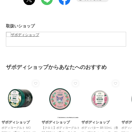
ジ社のコミュニティフェアトレード再生プラスチックを使用。
(C) 2026 SANRIO Co., Ltd. APPROVAL NO. L664934
取扱いショップ
＜ご使用方法＞
適量をやさしくマッサージするように肌になじませてください。
[型番:02008646]
この商品は、不良品のみ返品を承ります
ザボディショップからあなたへのおすすめ
ブランド
ザボディショップ
ショップ
ザボディショップ
商品カテゴリ
ボディケア
／
ボディローショ
ン・ボディクリーム
性別タイプ
レディース
ボディケア
／
ボディローショ
ン・ボディクリーム
レディース
ザボディショップ
ザボディショップ
ザボディショップ
ザボ
ボディケア
／
ボディローショ
ボディヨーグルト MO
【クロミ】ボディヨーグルト
ボディバター BR 50mL（香
ボディ
ン・ボディクリーム