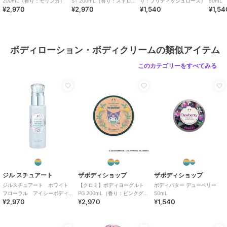
200mL（香り：モリンガ）
ST 200mL（香り：ストロベ
り：ブリティッシュローズ）
50mL
¥2,970
¥2,970
¥1,540
¥1,54
リー）
カラー
**
サイズ
**
素材
水、グリセリン、変性アルコー
ボディローション・ボディクリームの類似アイテム
ル、ＢＧ、香料、ジステアリン酸
ポリグリセリル－３、フェノキシ
このカテゴリーをすべてみる
エタノール、カルボマー、シア
脂、カプリリルグリコール、水酸
化Ｎａ、クエン酸ステアリン酸グ
リセリル、ワサビノキ種子油、ヒ
アルロン酸Ｎａ、アーモンドエキ
ス、ベンジルアルコール、黄４、
キサンタンガム、黄５、クエン
酸、デヒドロ酢酸
＊表示されている全成分は改良等
の理由により、予告なく処方が変
更となり、掲載の原料、説明、自
ジル スチュアート
ザボディショップ
ザボディショップ
然由来成分の配合量などが製品の
ジルスチュアート ホワイト
【クロミ】ボディヨーグルト
ボディバター デューベリー
フローラル アイシーボディ
PG 200mL（香り：ピンクグレ
50mL
ラベルと異なる場合もございます
¥2,970
¥2,970
¥1,540
ミスト＜限定＞
ープフルーツ）
商品のお取り扱い方法