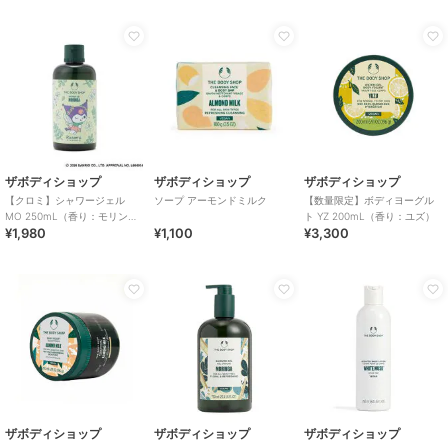
ザボディショップ
ザボディショップ
ザボディショップ
【クロミ】シャワージェル
ソープ アーモンドミルク
【数量限定】ボディヨーグル
MO 250mL（香り：モリン
ト YZ 200mL（香り：ユズ）
¥1,980
¥1,100
¥3,300
ガ）
ザボディショップ
ザボディショップ
ザボディショップ