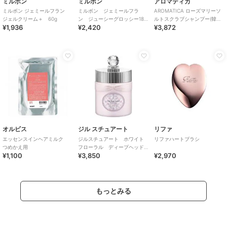
ミルボン
ミルボン
アロマティカ
ミルボン ジェミールフラン
ミルボン ジェミールフラ
AROMATICA ローズマリーソ
ジェルクリーム＋ 60g
ン ジューシーグロッシー180
ルトスクラブシャンプー(韓国
¥1,936
¥2,420
¥3,872
ｇ（トリートメント）
コスメ)
オルビス
ジル スチュアート
リファ
エッセンスインヘアミルク
ジルスチュアート ホワイト
リファハートブラシ
つめかえ用
フローラル ディープヘッド
¥1,100
¥3,850
¥2,970
クレンズ
もっとみる