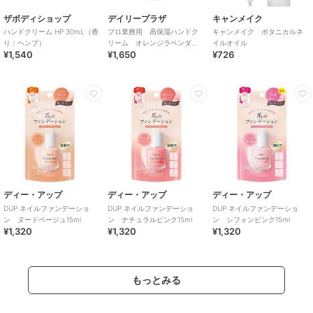
ザボディショップ
デイリープラザ
キャンメイク
ハンドクリーム HP 30mL（香
プロ業務用 高保湿ハンドク
キャンメイク ボタニカルネ
り：ヘンプ）
リーム オレンジラベンダ
イルオイル
¥1,540
¥1,650
¥726
ー ６０g
ディー・アップ
ディー・アップ
ディー・アップ
DUP ネイルファンデーショ
DUP ネイルファンデーショ
DUP ネイルファンデーショ
ン ヌードベージュ15ml
ン ナチュラルピンク15ml
ン シフォンピンク15ml
¥1,320
¥1,320
¥1,320
もっとみる