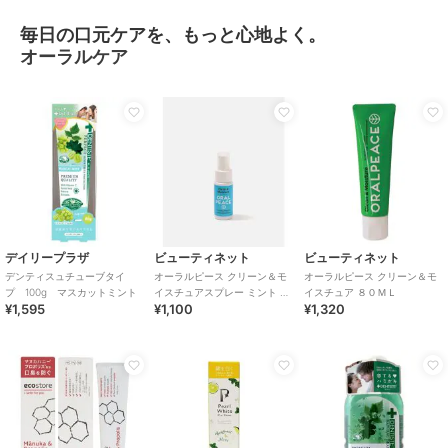
毎日の口元ケアを、もっと心地よく。
オーラルケア
デイリープラザ
ビューティネット
ビューティネット
デンティスュチューブタイ
オーラルピース クリーン＆モ
オーラルピース クリーン＆モ
プ 100g マスカットミント
イスチュアスプレー ミント ３
イスチュア ８０ＭＬ
¥1,595
¥1,100
¥1,320
０ＭＬ