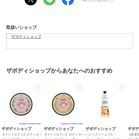
ジ社のコミュニティフェアトレード再生プラスチックを使用。
(C) 2026 SANRIO Co., Ltd. APPROVAL NO. L664934
取扱いショップ
＜ご使用方法＞
適量をやさしくマッサージするように肌になじませてください。
[型番:02008639]
この商品は、不良品のみ返品を承ります
ザボディショップからあなたへのおすすめ
ブランド
ザボディショップ
ショップ
ザボディショップ
商品カテゴリ
ボディケア
／
ボディローショ
ン・ボディクリーム
性別タイプ
レディース
ボディケア
／
ボディローショ
ン・ボディクリーム
レディース
ザボディショップ
ザボディショップ
ザボディショップ
ザボ
ボディケア
／
ボディローショ
【マイメロディ】ボディヨー
【マイメロディ】ボディヨー
ハンドクリーム PG
【数量
ン・ボディクリーム