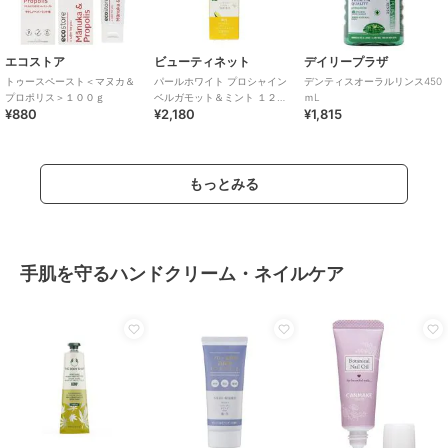
エコストア
ビューティネット
デイリープラザ
トゥースペースト＜マヌカ＆
パールホワイト プロシャイン
デンティスオーラルリンス450
プロポリス＞１００ｇ
ベルガモット＆ミント １２０
ｍL
¥880
¥2,180
¥1,815
Ｇ
もっとみる
手肌を守るハンドクリーム・ネイルケア