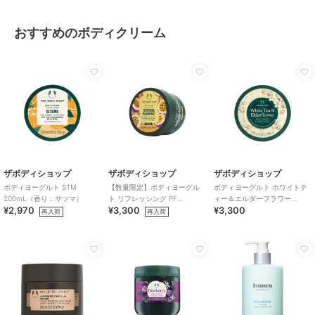
おすすめのボディクリーム
ザボディショップ
ザボディショップ
ザボディショップ
ボディヨーグルト STM
【数量限定】ボディヨーグル
ボディヨーグルト ホワイトテ
200mL（香り：サツマ）
ト リフレッシング PF
ィー＆エルダーフラワー
¥2,970
¥3,300
¥3,300
200mL（香り：パッションフ
200mL
再入荷
再入荷
ルーツ）