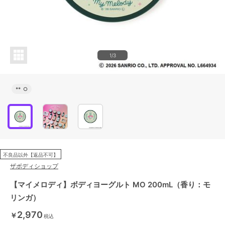
1/3
**
○
不良品以外【返品不可】
ザボディショップ
【マイメロディ】ボディヨーグルト MO 200mL（香り：モ
リンガ）
2,970
￥
税込