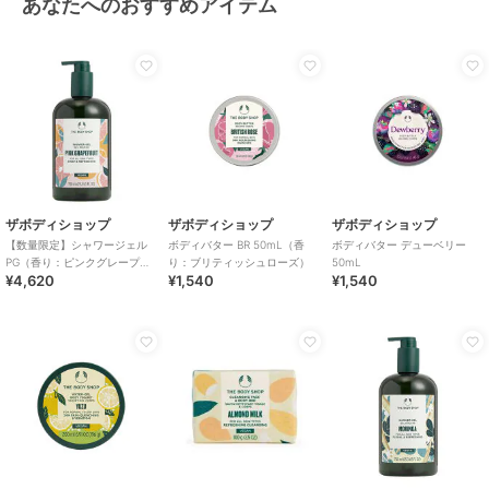
あなたへのおすすめアイテム
ザボディショップ
ザボディショップ
ザボディショップ
【数量限定】シャワージェル
ボディバター BR 50mL（香
ボディバター デューベリー
PG（香り：ピンクグレープフ
り：ブリティッシュローズ）
50mL
¥4,620
¥1,540
¥1,540
ルーツ） 750mL