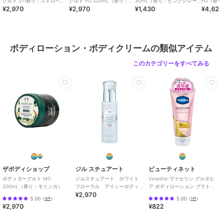
グルト ST(香り：ストロベリ
グルト PG 200mL（香り：ピ
30mL（香り：ピンクグレー
PG（
¥2,970
¥2,970
¥1,430
¥4,6
ー) 200mL
ンクグレープフルーツ）
プフルーツ）
ルーツ）
カラー
**
サイズ
**
素材
水、グリセリン、変性アルコー
ボディローション・ボディクリームの類似アイテム
ル、ＢＧ、香料、ジステアリン酸
ポリグリセリル－３、フェノキシ
このカテゴリーをすべてみる
エタノール、カルボマー、シア
脂、カプリリルグリコール、水酸
化Ｎａ、クエン酸ステアリン酸グ
リセリル、ワサビノキ種子油、ヒ
アルロン酸Ｎａ、アーモンドエキ
ス、ベンジルアルコール、黄４、
キサンタンガム、黄５、クエン
酸、デヒドロ酢酸
＊表示されている全成分は改良等
の理由により、予告なく処方が変
更となり、掲載の原料、説明、自
ザボディショップ
ジル スチュアート
ビューティネット
然由来成分の配合量などが製品の
ボディヨーグルト MO
ジルスチュアート ホワイト
Vaseline ヴァセリン グルタヒ
200mL（香り：モリンガ）
フローラル アイシーボディ
ア ボディローション ブラトニ
ラベルと異なる場合もございます
¥2,970
ミスト＜限定＞
ング
5.00
5.00
（
3件
）
（
1件
）
¥2,970
¥822
商品のお取り扱い方法