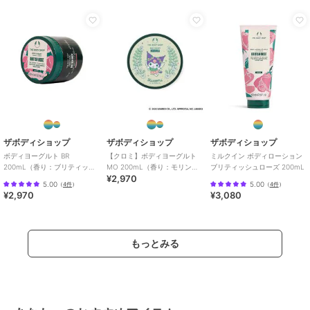
原産国
ポーランド製
ザボディショップ
ザボディショップ
ザボディショップ
ボディヨーグルト BR
【クロミ】ボディヨーグルト
ミルクイン ボディローション
200mL（香り：ブリティッシ
MO 200mL（香り：モリン
ブリティッシュローズ 200mL
¥2,970
ュローズ）
ガ）
5.00
5.00
（
4件
）
（
4件
）
¥2,970
¥3,080
もっとみる