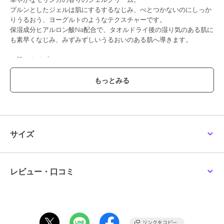
プルンとしたジェルは肌にするするなじみ、べとつかないのにしっか
りうるおう、ヨーグルトのようなテクスチャーです。
保湿成分ヒアルロン酸Na配合で、タオルドライ後の湿り気のある肌に
も素早くなじみ、みずみずしいうるおいのある肌へ導きます。
＜肌のタイプ＞
すべての肌
－コミュニティフェアトレード原料－
「援助ではなく取引を!」がモットーの、ザボディショップ独自のフェ
アトレードプログラムによる原料
ガーナ産シアバター(シア脂：エモリエント成分)
スペイン産アーモンドエキス(整肌成分)
サイズ
－ヴィーガン認証－
ヴィーガン認証の代表的な存在であるヴィーガン協会から認証を受け
た商品。
レビュー・口コミ
植物性の原料を使用し動物由来原料を使用せず、動物実験を行わない
動物にも優しい商品です。
－パッケージ－
100%リサイクル可能な容器は、インドのプラスチックフォーチェン