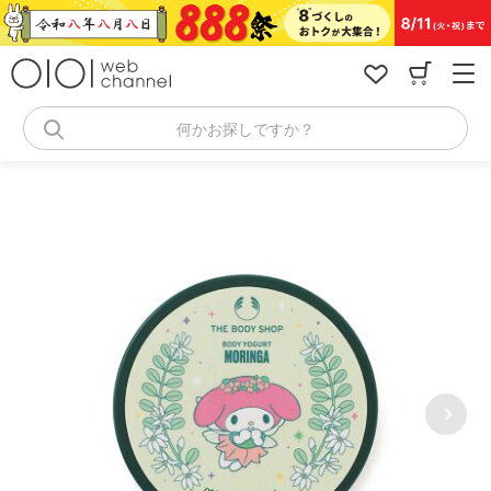
コ
ン
テ
ン
ツ
へ
何かお探しですか？
ス
キ
ッ
プ