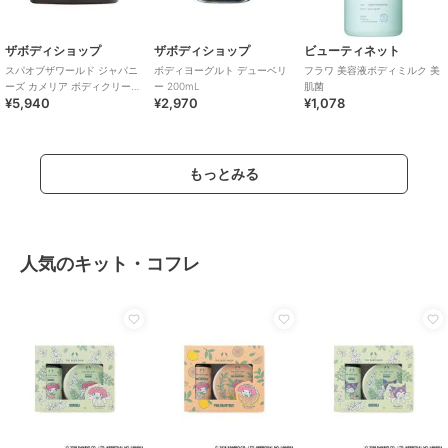
ザボディショップ
ザボディショップ
ビューティネット
スパオブザワールド ジャパニ
ボディヨーグルト デューベリ
フラワ 美容液ボディミルク 美
ーズ カメリア ボディクリーム
ー 200mL
肌菌
¥5,940
¥2,970
¥1,078
300mL
もっとみる
人気のキット・コフレ