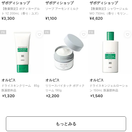
ザボディショップ
ザボディショップ
ザボディショップ
【数量限定】ボディヨーグル
ソープ アーモンドミルク
【数量限定】シャワージェル
ト YZ 200mL（香り：ユズ）
MO 750mL（香り：モリン
¥3,300
¥1,100
¥4,620
ガ）
PR
PR
PR
オルビス
オルビス
オルビス
ドライスキンクリーム 85g
リリースバイタッチ ボディク
ドライスキンジェルローショ
医薬部外品
リーム 190g
ン 150mL 医薬部外品
1,320
2,200
1,540
¥
¥
¥
もっとみる