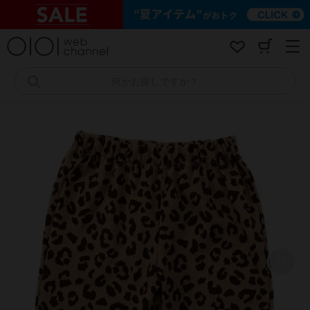
コ
ン
テ
ン
ツ
へ
何かお探しですか？
ス
キ
ッ
プ