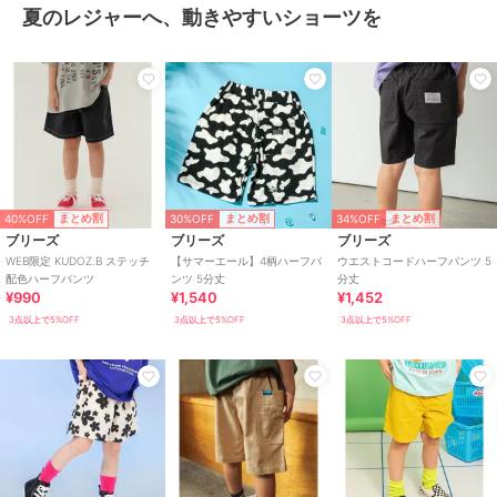
夏のレジャーへ、動きやすいショーツを
40%OFF
30%OFF
34%OFF
まとめ割
まとめ割
まとめ割
ブリーズ
ブリーズ
ブリーズ
WEB限定 KUDOZ.B ステッチ
【サマーエール】4柄ハーフパ
ウエストコードハーフパンツ 5
配色ハーフパンツ
ンツ 5分丈
分丈
¥990
¥1,540
¥1,452
3点以上で5%OFF
3点以上で5%OFF
3点以上で5%OFF