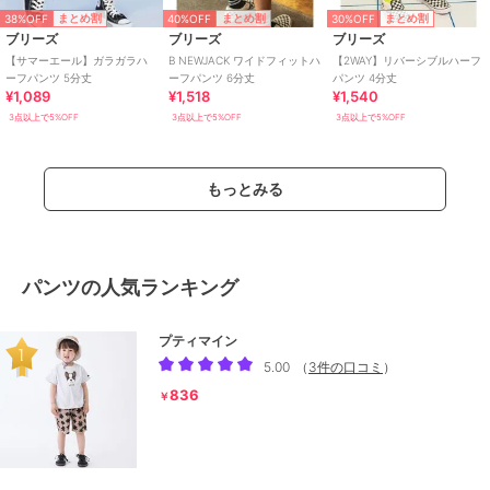
38%OFF
40%OFF
30%OFF
まとめ割
まとめ割
まとめ割
ブリーズ
ブリーズ
ブリーズ
【サマーエール】ガラガラハ
B NEWJACK ワイドフィットハ
【2WAY】リバーシブルハーフ
ーフパンツ 5分丈
ーフパンツ 6分丈
パンツ 4分丈
¥1,089
¥1,518
¥1,540
3点以上で5%OFF
3点以上で5%OFF
3点以上で5%OFF
もっとみる
パンツの人気ランキング
プティマイン
5.00
（
3件の口コミ
）
836
￥