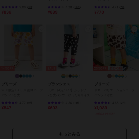
える
/
スキニー・スリム
/
ミッ
5.00
4.28
4.71
（
3件
）
（
14件
）
（
7件
）
ドライズ
/
アウトドア
/
キャン
¥836
¥889
¥770
プ・レジャー
/
ハーフ ひざ丈
/
カジュアル
パンツ
ストライプ
/
チェック柄
/
花柄
/
レオパード柄
/
その他柄
/
洗
える
/
スキニー・スリム
/
ミッ
ドライズ
/
アウトドア
/
キャン
プ・レジャー
/
ハーフ ひざ丈
/
23%OFF
まとめ割
14%OFF
SALE
カジュアル
原産国
カンボジア
ブリーズ
ブランシェス
ブリーズ
WEB限定 DAISUKI総柄ハーフ
【WEB限定/DRC】カットソー
サマーバリエーションハーフ
パンツ 5分丈
7分丈パンツ ゆったりサイズ
パンツ 4分丈
4.77
4.36
4.66
（
9件
）
（
11件
）
（
3件
）
¥847
¥693
¥1,089
3点以上で5%OFF
もっとみる