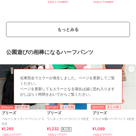
2点以上で10%OFF
2点以上で10%OFF
もっとみる
公園遊びの相棒になるハーフパンツ
在庫照会でエラーが発生しました。ページを更新してご覧
ください。
ページを更新してもエラーとなる場合は誠に恐れ入ります
がしばらく時間をおいてからご覧ください。
50%OFF
30%OFF
38%OFF
まとめ割
まとめ割
まとめ割
ブリーズ
ブリーズ
ブリーズ
バルーンタックハーフパンツ 5
ワンタックハーフパンツ 5分丈
イロイロ柄ハーフパンツ 4分丈
分丈
¥1,265
¥1,232
¥1,089
再入荷
3点以上で5%OFF
3点以上で5%OFF
3点以上で5%OFF