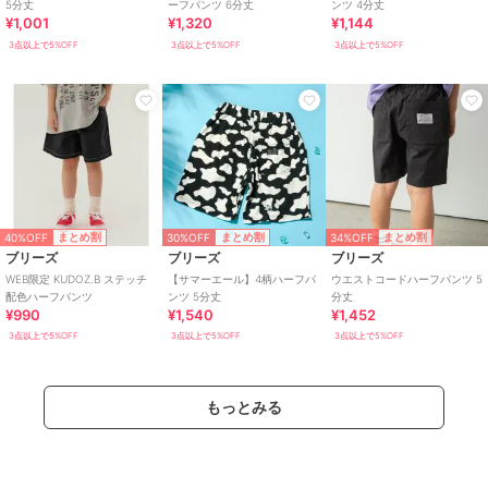
5分丈
ーフパンツ 6分丈
ンツ 4分丈
¥1,001
¥1,320
¥1,144
3点以上で5%OFF
3点以上で5%OFF
3点以上で5%OFF
40%OFF
30%OFF
34%OFF
まとめ割
まとめ割
まとめ割
ブリーズ
ブリーズ
ブリーズ
WEB限定 KUDOZ.B ステッチ
【サマーエール】4柄ハーフパ
ウエストコードハーフパンツ 5
配色ハーフパンツ
ンツ 5分丈
分丈
¥990
¥1,540
¥1,452
3点以上で5%OFF
3点以上で5%OFF
3点以上で5%OFF
もっとみる