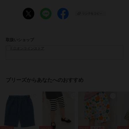
丈の長い7分丈タイプはこちら
＞＞J220906 【26年夏新作】DAISUKI総柄ライトパンツ_7分丈
#BREEZE
【サイズ情報】
80：ウエスト幅20 前股上18 股下8.5 足口幅13.5 腰幅29
90：ウエスト幅21 前股上18 股下10 足口幅14 腰幅30
取扱いショップ
100：ウエスト幅22 前股上18.5 股下12.5 足口幅15 腰幅32
110：ウエスト幅23 前股上18.5 股下15.5 足口幅16 腰幅33.5
120：ウエスト幅24 前股上19.5 股下17.5 足口幅17 腰幅35
130：ウエスト幅25 前股上21 股下19.5 足口幅18 腰幅37
ブランド
ブリーズ
ブリーズからあなたへのおすすめ
ショップ
F.O.オンラインストア
商品カテゴリ
すべてのパンツ
／
パンツ
性別タイプ
ボーイズ
すべてのパンツ
／
パンツ
ガールズ
すべてのパンツ
／
パンツ
5%OFF
まとめ割
22%OFF
14%OFF
14%OF