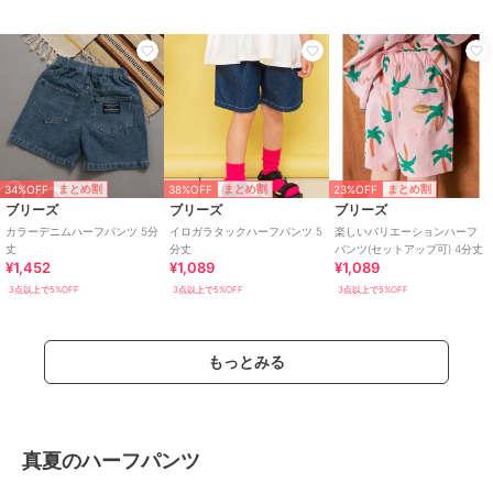
34%OFF
38%OFF
23%OFF
まとめ割
まとめ割
まとめ割
ブリーズ
ブリーズ
ブリーズ
カラーデニムハーフパンツ 5分
イロガラタックハーフパンツ 5
楽しいバリエーションハーフ
丈
分丈
パンツ(セットアップ可) 4分丈
¥1,452
¥1,089
¥1,089
3点以上で5%OFF
3点以上で5%OFF
3点以上で5%OFF
もっとみる
真夏のハーフパンツ