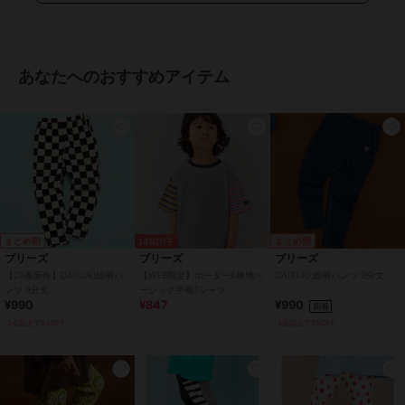
あなたへのおすすめアイテム
まとめ割
まとめ割
14%OFF
ブリーズ
ブリーズ
ブリーズ
【26春新作】DAISUKI総柄パ
【WEB限定】ボーダー&無地ベ
DAISUKI 総柄パンツ 9分丈
ンツ 9分丈
ーシック半袖Tシャツ
¥990
¥847
¥990
新着
3点以上で5%OFF
3点以上で5%OFF