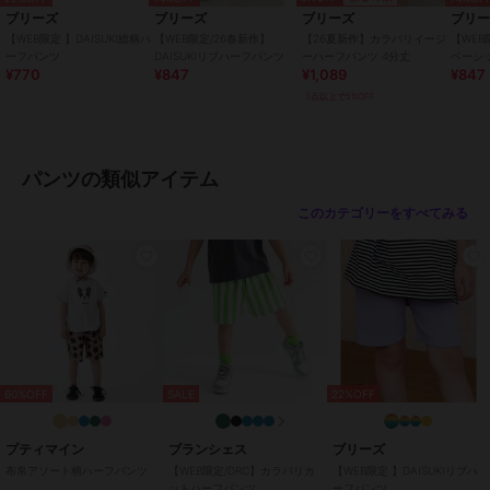
カラー
ブラウン、ブルー、チェック柄、
ブリーズ
ブリーズ
ブリーズ
ブリ
クリーム、グリーン、アイボリ
【WEB限定 】DAISUKI総柄ハ
【WEB限定/26春新作】
【26夏新作】カラバリイージ
【WE
ー、ラベンダー、ピンク、レッ
ーフパンツ
DAISUKIリブハーフパンツ
ーハーフパンツ 4分丈
ベーシ
ド、イエロー
¥770
¥847
¥1,089
¥847
3点以上で5%OFF
サイズ
80,90,100,110,120,130
素材
チェック柄/ラベンダー/ブルー/グ
リーン/イエロー/クリーム/ブラウ
パンツの類似アイテム
ン/レッド/ピンク/アイボリー：針
抜きリブ
このカテゴリーをすべてみる
綿52% ポリエステル40% ポリウレ
タン8%
商品のお取り扱い方法
お手入れ
40℃を上限に洗濯機で洗濯、デリ
ケートアイテムモード、ネット使
用、漂白剤を使用禁止、色物は同
系の色と
60%OFF
SALE
22%OFF
特徴
すべてのパンツ
プティマイン
ブランシェス
ブリーズ
ストライプ
/
チェック柄
/
花柄
布帛アソート柄ハーフパンツ
【WEB限定/DRC】カラバリカ
【WEB限定 】DAISUKIリブハ
/
レオパード柄
/
その他柄
/
洗
ットハーフパンツ
ーフパンツ