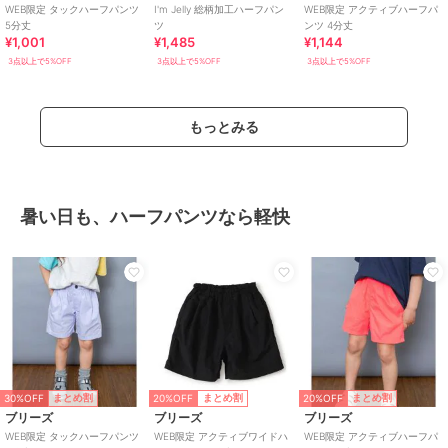
WEB限定 タックハーフパンツ
I'm Jelly 総柄加工ハーフパン
WEB限定 アクティブハーフパ
5分丈
ツ
ンツ 4分丈
¥1,001
¥1,485
¥1,144
3点以上で5%OFF
3点以上で5%OFF
3点以上で5%OFF
もっとみる
暑い日も、ハーフパンツなら軽快
30%OFF
20%OFF
20%OFF
まとめ割
まとめ割
まとめ割
ブリーズ
ブリーズ
ブリーズ
WEB限定 タックハーフパンツ
WEB限定 アクティブワイドハ
WEB限定 アクティブハーフパ