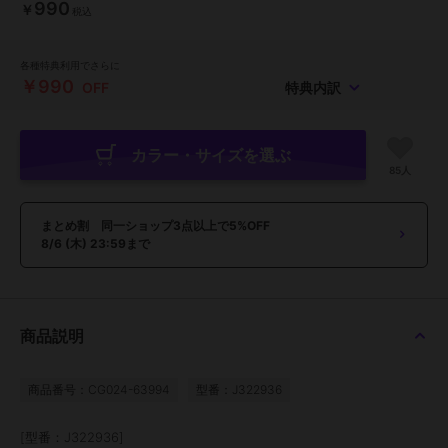
990
￥
税込
各種特典利用でさらに
￥990
OFF
特典内訳
カラー・サイズを選ぶ
85人
まとめ割 同一ショップ3点以上で5%OFF
8/6 (木) 23:59まで
商品説明
商品番号：CG024-63994
型番：J322936
[型番：J322936]