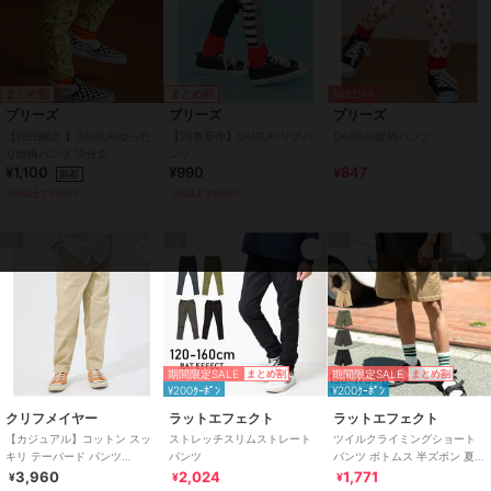
まとめ割
まとめ割
14%OFF
ブリーズ
ブリーズ
ブリーズ
【WEB限定 】DAISUKIゆった
【26春新作】DAISUKIリブパ
DAISUKI総柄パンツ
り総柄パンツ 10分丈
ンツ
¥1,100
¥990
¥847
新着
3点以上で5%OFF
3点以上で5%OFF
PR
PR
PR
期間限定SALE
期間限定SALE
まとめ割
まとめ割
¥200ｸｰﾎﾟﾝ
¥200ｸｰﾎﾟﾝ
クリフメイヤー
ラットエフェクト
ラットエフェクト
【カジュアル】コットン スッ
ストレッチスリムストレート
ツイルクライミングショート
キリ テーパード パンツ
パンツ
パンツ ボトムス 半ズボン 夏
120cm～170cm
涼しい 子供服
3,960
2,024
1,771
¥
¥
¥