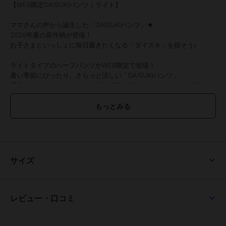
【WEB限定DAISUKIパンツ｜ライト】
ママさんの声から誕生した「DAISUKIパンツ」★
2026年夏の新作柄が登場！
お子さまといっしょに毎日履きたくなる「ダイスキ」を探そう♪
ライトタイプのハーフパンツがWEB限定で登場！
暑い季節にぴったり、さらっと涼しい「DAISUKIパンツ」
通常のDAISUKIパンツより、生地が夏仕様にバージョンアップ◎
▼おすすめポイント
★さらっと軽い生地で快適な履き心地
★股下ゆったりで動きやすい♪
★ウエストゴムがねじれにくい！
★お名前タグは2ヶ所記入OK（おさがりにも）
サイズ
BREEZEらしいポップで明るい総柄が豊富♪
ちょっぴりおもしろ柄にも注目です！
毎日履きたくなる！何枚でもほしくなる！
レビュー・口コミ
DAISUKIパンツは通園・通学用、保育園ズボンにおすすめです♪