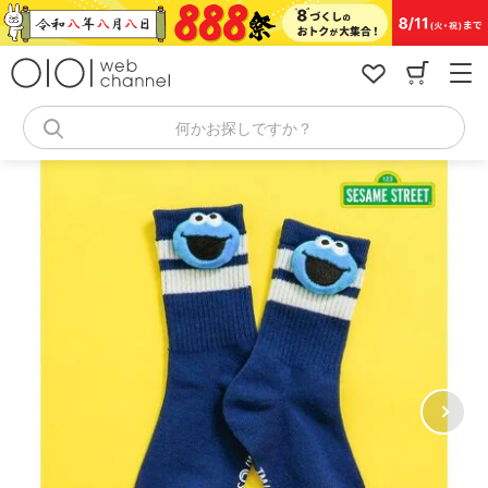
コ
ン
テ
ン
ツ
へ
何かお探しですか？
ス
キ
ッ
プ