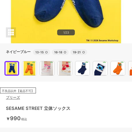
1/23
ネイビーブルー
13-15
○
16-18
○
19-21
○
不良品以外【返品不可】
ブリーズ
SESAME STREET 立体ソックス
990
￥
税込