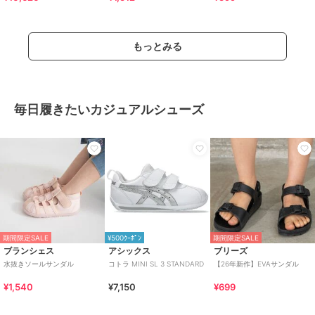
もっとみる
毎日履きたいカジュアルシューズ
期間限定SALE
¥500ｸｰﾎﾟﾝ
期間限定SALE
ブランシェス
アシックス
ブリーズ
水抜きソールサンダル
コトラ MINI SL 3 STANDARD
【26年新作】EVAサンダル
¥1,540
¥7,150
¥699