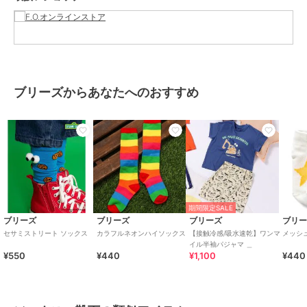
ク、レッド
サイズ
13-15,16-18,19-21
素材
ネイビーブルー/オレンジ/レッド/
ピンク：丸編み
綿 ポリエステル ポリウレタン
ブリーズからあなたへのおすすめ
商品のお取り扱い方法
特徴
レッグウェア
その他柄
/
クルー丈ソックス
/
アウトドア
/
キャンプ・レジャー
/
カジュアル
ソックス・靴下
期間限定SALE
その他柄
/
クルー丈ソックス
/
ブリーズ
ブリーズ
ブリーズ
ブリ
アウトドア
/
キャンプ・レジャー
セサミストリート ソックス
カラフルネオンハイソックス
【接触冷感/吸水速乾】ワンマ
メッシ
イル半袖パジャマ ＿
/
カジュアル
¥550
¥440
¥1,100
¥440
原産国
中国