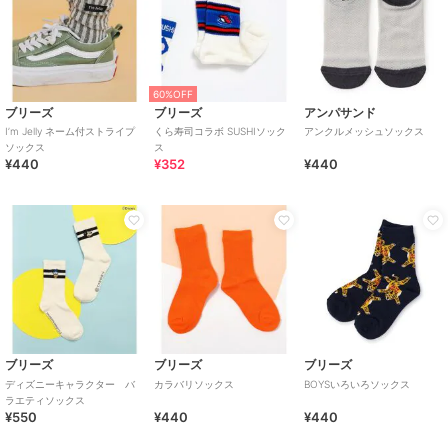
60%OFF
ブリーズ
ブリーズ
アンパサンド
I’m Jelly ネーム付ストライプ
くら寿司コラボ SUSHIソック
アンクルメッシュソックス
ソックス
ス
¥440
¥352
¥440
ブリーズ
ブリーズ
ブリーズ
ディズニーキャラクター バ
カラバリソックス
BOYSいろいろソックス
ラエティソックス
¥550
¥440
¥440