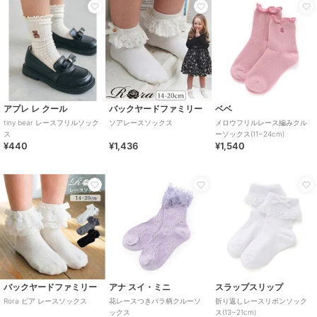
アプレ レ クール
バックヤードファミリー
ベベ
tiny bear レースフリルソック
ソアレースソックス
メロウフリルレース編みクル
ス
ーソックス(11~24cm)
¥440
¥1,436
¥1,540
バックヤードファミリー
アナ スイ・ミニ
スラップスリップ
Rora ピア レースソックス
花レースつきバラ柄クルーソ
折り返しレースリボンソック
ックス
ス(13~21cm)