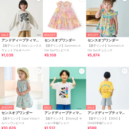
SALE
40%OFF
40%OFF
アンドディープティマイン
センスオブワンダー
センスオブワンダー
【親子リンク】Kidsソニックス
【親子リンク】Summers in
【親子リンク】Summers in
ウェットプルオーバー
the Sunワンピース
the Sunチュニック
¥1,039
¥9,108
¥5,874
30%OFF
SALE
SALE
センスオブワンダー
アンドディープティマイン
アンドディープティマイン
【親子リンク】Cape Vistaバ
【親子リンク】【Disney】サ
【親子リンク】【365D.】
ルーンワンピース
ッカー半袖Tシャツ
DINER半袖Tシャツ
¥10,626
¥1,512
¥599