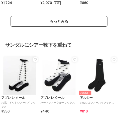
¥1,724
¥2,970
¥660
新着
もっとみる
サンダルにシアー靴下を重ねて
30%OFF
アプレ レ クール
アプレ レ クール
アルジー
お花・ドットシアーハイソッ
ハートシアークルーソックス
algyロゴシアーハイソックス
クス
¥550
¥440
¥616