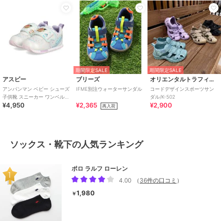
期間限定SALE
期間限定SALE
アスビー
ブリーズ
オリエンタルトラフィック
アンパンマン ベビー シューズ
IFME別注ウォーターサンダル
コードデザインスポーツサン
子供靴 スニーカー ワンベルト
ダル/K-502
¥4,950
¥2,365
¥2,900
AP B62
再入荷
ソックス・靴下の人気ランキング
ポロ ラルフ ローレン
4.00
（
36件の口コミ
）
1,980
￥