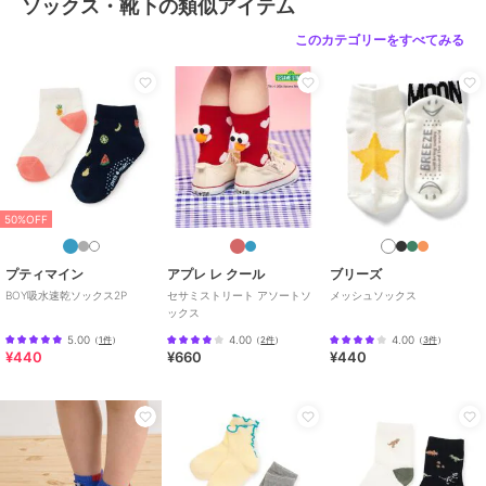
ソックス・靴下の類似アイテム
このカテゴリーをすべてみる
50%OFF
プティマイン
アプレ レ クール
ブリーズ
BOY吸水速乾ソックス2P
セサミストリート アソートソ
メッシュソックス
ックス
5.00
4.00
4.00
（
1件
）
（
2件
）
（
3件
）
¥440
¥660
¥440