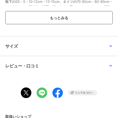
靴下のSS・S・10-12cm・13-15cm、タイツの70-80cm・80-90cm・
90-100cmには基本的に靴下に滑り止め加工がございます。（一部除
外あり）
#BREEZE
【サイズ情報】
13-15：サイズ(cm)13-15
16-18：サイズ(cm)16-18
19-21：サイズ(cm)19-21
サイズ
この商品は、不良品のみ返品を承ります
レビュー・口コミ
ブランド
ブリーズ
ショップ
F.O.オンラインストア
商品カテゴリ
レッグウェア
／
ソックス・靴下
性別タイプ
ボーイズ
レッグウェア
／
ソックス・靴下
ガールズ
レッグウェア
／
ソックス・靴下
取扱いショップ
カラー
ネイビーブルー、オレンジ、ピン