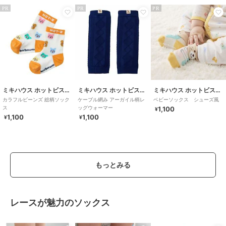
PR
PR
PR
ミキハウス ホットビスケッツ
ミキハウス ホットビスケッツ
ミキハウス ホットビスケッツ
カラフルビーンズ 総柄ソック
ケーブル網み アーガイル柄レ
ベビーソックス シューズ風
ス
ッグウォーマー
1,100
¥
1,100
1,100
¥
¥
もっとみる
レースが魅力のソックス