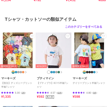
¥1,254
¥792
¥1,452
¥699
原産国
中国
Tシャツ・カットソーの類似アイテム
このカテゴリーをすべてみる
期間限定SALE
40%OFF
期間限定SALE
マーキーズ
プティマイン
マーキーズ
【別注】ディズニープリント
【プティプラ】BOYS半袖Tシ
デイリープリント半袖Tシャツ
半袖Tシャツ
ャツ
5.00
4.57
4.80
（
2件
）
（
42件
）
（
5件
）
¥1,335
¥592
¥598
再入荷