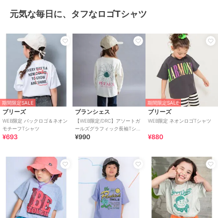
元気な毎日に、タフなロゴTシャツ
期間限定SALE
期間限定SALE
ブリーズ
ブランシェス
ブリーズ
WEB限定 バックロゴ＆ネオン
【WEB限定/DRC】アソートガ
WEB限定 ネオンロゴTシャツ
モチーフTシャツ
ールズグラフィック長袖Tシャ
¥693
¥990
¥880
ツ