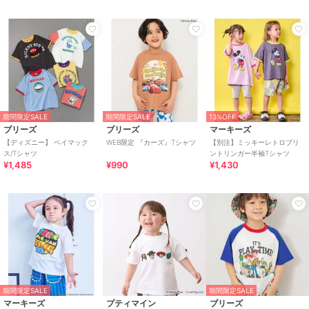
期間限定SALE
期間限定SALE
13%OFF
ブリーズ
ブリーズ
マーキーズ
【ディズニー】 ベイマック
WEB限定 『カーズ』Tシャツ
【別注】ミッキーレトロプリ
ス/Tシャツ
ントリンガー半袖Tシャツ
¥1,485
¥990
¥1,430
期間限定SALE
期間限定SALE
マーキーズ
プティマイン
ブリーズ