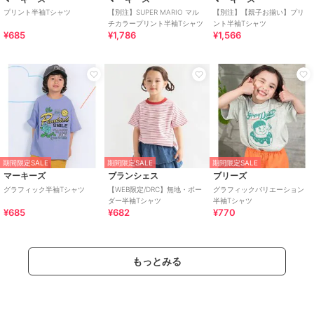
プリント半袖Tシャツ
【別注】SUPER MARIO マル
【別注】【親子お揃い】プリ
チカラープリント半袖Tシャツ
ント半袖Tシャツ
¥685
¥1,786
¥1,566
期間限定SALE
期間限定SALE
期間限定SALE
マーキーズ
ブランシェス
ブリーズ
グラフィック半袖Tシャツ
【WEB限定/DRC】無地・ボー
グラフィックバリエーション
ダー半袖Tシャツ
半袖Tシャツ
¥685
¥682
¥770
もっとみる