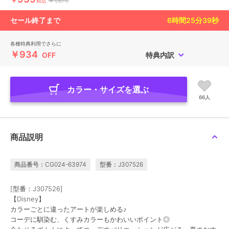
￥1,870
税込
セール終了まで
6
時間
25
分
38
秒
各種特典利用でさらに
￥934
OFF
特典内訳
カラー・サイズを選ぶ
66人
商品説明
商品番号：CG024-63974
型番：J307526
[型番：J307526]
【Disney】
カラーごとに違ったアートが楽しめる♪
コーデに馴染む、くすみカラーもかわいいポイント◎