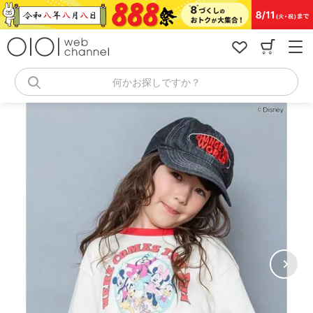
コ
ン
テ
ン
ツ
へ
何かお探しですか？
ス
キ
ッ
プ