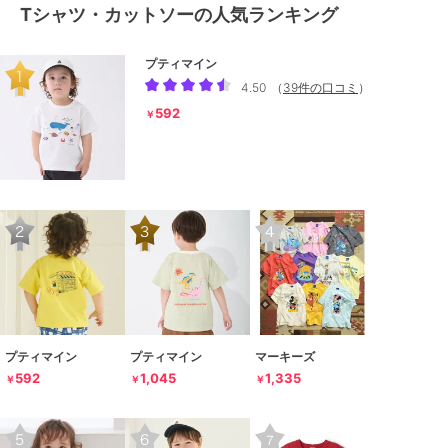
Tシャツ・カットソーの人気ランキング
プティマイン
4.50
（
39件の口コミ
）
592
￥
プティマイン
プティマイン
マーキーズ
592
1,045
1,335
￥
￥
￥