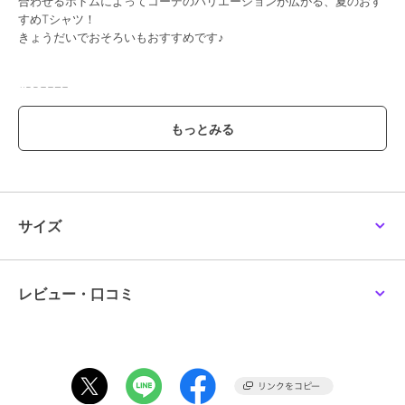
合わせるボトムによってコーデのバリエーションが広がる、夏のおす
すめTシャツ！
きょうだいでおそろいもおすすめです♪
#BREEZE
【サイズ情報】
90：身丈40 身幅38 肩幅33 袖丈10.5 袖口幅13
100：身丈43 身幅41 肩幅36 袖丈11 袖口幅13.5
110：身丈46 身幅43 肩幅38 袖丈12.5 袖口幅14
120：身丈49 身幅45 肩幅40 袖丈14 袖口幅14.5
130：身丈52 身幅47 肩幅42 袖丈15.5 袖口幅15
140：身丈56 身幅49 肩幅44 袖丈17 袖口幅16
サイズ
期間限定セール開催中
レビュー・口コミ
ブランド
ブリーズ
ショップ
F.O.オンラインストア
商品カテゴリ
トップス
／
Tシャツ・カットソ
ー