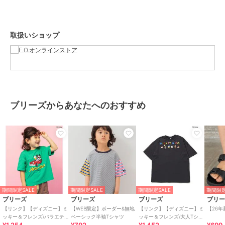
性別タイプ
ボーイズ
トップス
／
Tシャツ・カットソ
ー
ガールズ
取扱いショップ
トップス
／
Tシャツ・カットソ
ー
カラー
オフホワイト、ブラック、ミン
ト、ピンク、サックス
サイズ
90,100,110,120,130,140
ブリーズからあなたへのおすすめ
素材
サックス/ミント/ピンク/ブラック/
オフホワイト：天竺
本体：綿60% ポリエステル40%
リブ部分：綿57% ポリエステル3
8% ポリウレタン5%
商品のお取り扱い方法
お手入れ
40℃を上限に洗濯機で洗濯、デリ
期間限定SALE
期間限定SALE
期間限定SALE
期間限定
ケートアイテムモード、ネット使
ブリーズ
ブリーズ
ブリーズ
ブリ
用、漂白剤を使用禁止、色物は同
【リンク】【ディズニー】ミ
【WEB限定】ボーダー&無地
【リンク】【ディズニー】ミ
【26年
系の色と
ッキー＆フレンズ/バラエティ
ベーシック半袖Tシャツ
ッキー＆フレンズ/大人Tシャ
Tシャツ
ツ