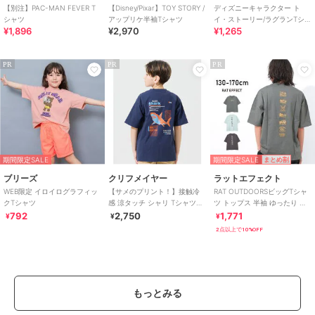
【別注】PAC-MAN FEVER T
【Disney/Pixar】TOY STORY /
ディズニーキャラクター ト
シャツ
アップリケ半袖Tシャツ
イ・ストーリー/ラグランTシャ
¥1,896
¥2,970
¥1,265
ツ
PR
PR
PR
期間限定SALE
期間限定SALE
まとめ割
ブリーズ
クリフメイヤー
ラットエフェクト
WEB限定 イロイログラフィッ
【サメのプリント！】接触冷
RAT OUTDOORSビッグTシャ
クTシャツ
感 涼タッチ シャリ Tシャツ
ツ トップス 半袖 ゆったり 子
120cm～170cm
供服 男の子
792
2,750
1,771
¥
¥
¥
2点以上で10%OFF
もっとみる