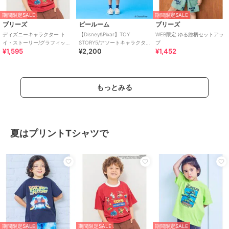
期間限定SALE
期間限定SALE
ブリーズ
ビールーム
ブリーズ
ディズニーキャラクター ト
【Disney&Pixar】TOY
WEB限定 ゆる総柄セットアッ
イ・ストーリー/グラフィックT
STORY5/アソートキャラクタ
プ
¥1,595
¥2,200
¥1,452
シャツ
ーTシャツ
もっとみる
夏はプリントTシャツで
期間限定SALE
期間限定SALE
期間限定SALE