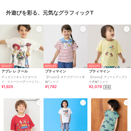
外遊びを彩る、元気なグラフィックT
30%OFF
40%OFF
30%OFF
アプレ レ クール
プティマイン
プティマイン
ディズニーキャラクター/ト
【Frozen】オラフ/アソート半
【Disney】アソートアップリ
イ・ストーリー/アソートTシャ
袖Tシャツ
ケ半袖Tシャツ
¥1,925
¥1,782
¥2,079
ツ
新着