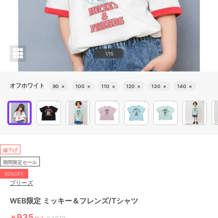
1/15
オフホワイト
90
×
100
×
110
×
120
×
130
×
140
×
値下げ
期間限定セール
50%OFF
ブリーズ
WEB限定 ミッキー＆フレンズ/Tシャツ
935
￥