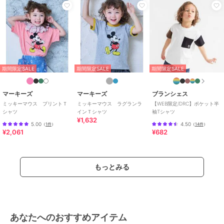
期間限定SALE
期間限定SALE
期間限定SALE
マーキーズ
マーキーズ
ブランシェス
ミッキーマウス プリントＴ
ミッキーマウス ラグランラ
【WEB限定/DRC】ポケット半
シャツ
インＴシャツ
袖Tシャツ
¥1,632
5.00
4.50
（
1件
）
（
14件
）
¥2,061
¥682
もっとみる
あなたへのおすすめアイテム