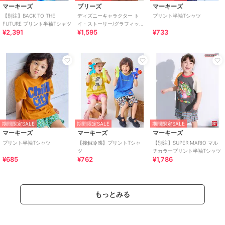
マーキーズ
ブリーズ
マーキーズ
【別注】BACK TO THE
ディズニーキャラクター ト
プリント半袖Tシャツ
FUTURE プリント半袖Tシャツ
イ・ストーリー/グラフィックT
¥2,391
¥1,595
¥733
シャツ
期間限定SALE
期間限定SALE
期間限定SALE
マーキーズ
マーキーズ
マーキーズ
プリント半袖Tシャツ
【接触冷感】プリントTシャ
【別注】SUPER MARIO マル
ツ
チカラープリント半袖Tシャツ
¥685
¥762
¥1,786
もっとみる