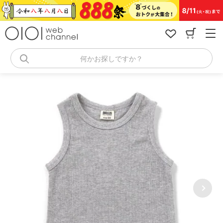
コ
ン
テ
ン
ツ
へ
何かお探しですか？
ス
キ
ッ
プ