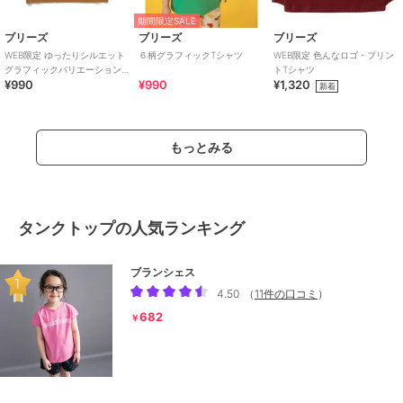
期間限定SALE
ブリーズ
ブリーズ
ブリーズ
WEB限定 ゆったりシルエット
６柄グラフィックTシャツ
WEB限定 色んなロゴ・プリン
グラフィックバリエーションT
トTシャツ
¥990
¥990
¥1,320
シャツ
新着
もっとみる
タンクトップの人気ランキング
ブランシェス
4.50
（
11件の口コミ
）
682
￥