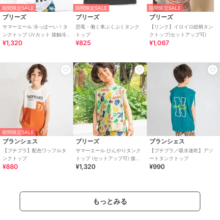
期間限定SALE
期間限定SALE
期間限定SALE
ブリーズ
ブリーズ
ブリーズ
サマーエール 冷っほーい！タ
恐竜・働く車ぷくぷくタンク
【リンク】イロイロ総柄タン
ンクトップ UVカット 接触冷
トップ
クトップ(セットアップ可)
¥1,320
¥825
¥1,067
感
期間限定SALE
ブランシェス
ブリーズ
ブランシェス
【プチプラ】配色ワッフルタ
サマーエール ひんやりタンク
【プチプラ／吸水速乾】アソ
ンクトップ
トップ (セットアップ可) 接触
ートタンクトップ
¥880
¥1,320
¥990
冷感
もっとみる