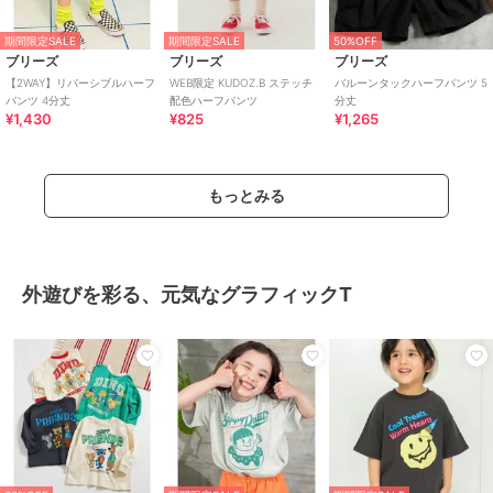
期間限定SALE
期間限定SALE
50%OFF
ブリーズ
ブリーズ
ブリーズ
【2WAY】リバーシブルハーフ
WEB限定 KUDOZ.B ステッチ
バルーンタックハーフパンツ 5
パンツ 4分丈
配色ハーフパンツ
分丈
¥1,430
¥825
¥1,265
もっとみる
外遊びを彩る、元気なグラフィックT