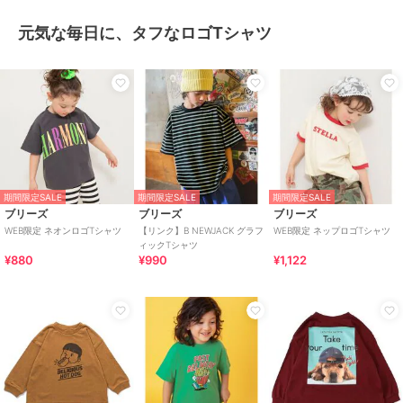
元気な毎日に、タフなロゴTシャツ
期間限定SALE
期間限定SALE
期間限定SALE
ブリーズ
ブリーズ
ブリーズ
WEB限定 ネオンロゴTシャツ
【リンク】B NEWJACK グラフ
WEB限定 ネップロゴTシャツ
ィックTシャツ
¥880
¥990
¥1,122