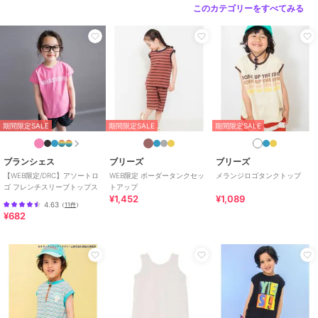
このカテゴリーをすべてみる
期間限定SALE
期間限定SALE
期間限定SALE
ブランシェス
ブリーズ
ブリーズ
【WEB限定/DRC】アソートロ
WEB限定 ボーダータンクセッ
メランジロゴタンクトップ
ゴ フレンチスリーブトップス
トアップ
¥1,452
¥1,089
4.63
（
11件
）
¥682