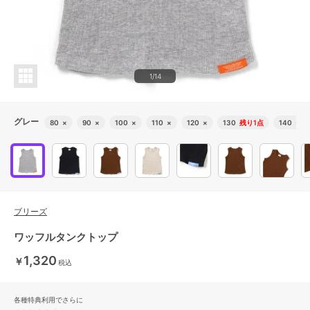
1/14
グレー
80
×
90
×
100
×
110
×
120
×
130
残り1点
140
○
ブリーズ
ワッフルタンクトップ
1,320
￥
税込
各種特典利用でさらに