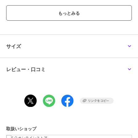
100：身丈40 身幅31 肩幅22.5
110：身丈43 身幅33 肩幅24
120：身丈46 身幅35 肩幅25.5
130：身丈49 身幅37 肩幅27
140：身丈52 身幅39 肩幅28.5
サイズ
ブランド
ブリーズ
ショップ
F.O.オンラインストア
商品カテゴリ
トップス
／
タンクトップ
レビュー・口コミ
性別タイプ
ボーイズ
トップス
／
タンクトップ
ガールズ
トップス
／
タンクトップ
カラー
グレー、ブラック、ブラウン、ア
イボリー
サイズ
80,90,100,110,120,130,140
素材
ブラウン/ブラック/グレー/アイボ
取扱いショップ
リー：ワッフル