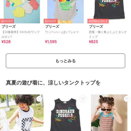
60%OFF
50%OFF
期間限定SALE
ブリーズ
ブリーズ
ブリーズ
【26春新作】DAISUKIワッフ
ワッペンいっぱいTシャツ
恐竜・働く車ぷくぷくタンク
ルロンT
トップ
¥528
¥1,595
¥825
もっとみる
真夏の遊び着に、涼しいタンクトップを