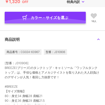
￥1,320
OFF
特典内訳
カラー・サイズを選ぶ
18人
商品説明
商品番号：CG024-63967
型番：J310906
[型番：J310906]
BREEZE(ブリーズ)のタンクトップ・キャミソール「ワッフルタンク
トップ」は、手頃な価格とアメカジテイストを取り入れた大人顔負け
のデザインが人気！着回し力抜群です！
#BREEZE
【サイズ情報】
80：身丈34 身幅28 肩幅21
90：身丈36 身幅29 肩幅21.5