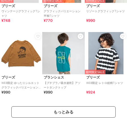
60%OFF
期間限定SALE
期間限定SALE
ブリーズ
ブリーズ
ブリーズ
ヴィンテージグラフィックTシ
グラフィックバリエーション
リゾートグラフィックTシャツ
ャツ
半袖Tシャツ
¥748
¥770
¥990
期間限定SALE
ブリーズ
ブランシェス
ブリーズ
WEB限定 ゆったりシルエット
【プチプラ／吸水速乾】アソ
WEB限定 レトロ総柄Tシャツ
グラフィックバリエーションT
ートタンクトップ
¥990
¥990
¥924
シャツ
もっとみる