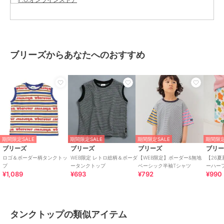
本体：綿100%
パイピング：綿92% ポリウレタン
8%
商品のお取り扱い方法
ブリーズからあなたへのおすすめ
お手入れ
40℃を上限に洗濯機で洗濯、デリ
ケートアイテムモード、ネット使
用、漂白剤を使用禁止、色物は同
系の色と
特徴
トップス
綿・コットン素材
/
綿100％
/
無
地
/
ノースリーブ
/
洗える
/
ア
ウトドア
/
キャンプ・レジャー
/
期間限定SALE
期間限定SALE
期間限定SALE
期間限定
レギュラー丈(トップス)
ブリーズ
ブリーズ
ブリーズ
ブリ
ロゴ＆ボーダー柄タンクトッ
WEB限定 レトロ総柄＆ボーダ
【WEB限定】ボーダー&無地
【26
タンクトップ
プ
ータンクトップ
ベーシック半袖Tシャツ
¥1,089
¥693
¥792
¥990
綿・コットン素材
/
綿100％
/
無
地
/
ノースリーブ
/
洗える
/
ア
ウトドア
/
キャンプ・レジャー
/
レギュラー丈(トップス)
タンクトップの類似アイテム
原産国
カンボジア