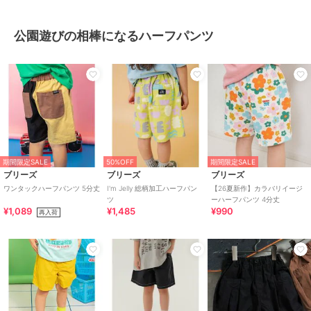
公園遊びの相棒になるハーフパンツ
期間限定SALE
50%OFF
期間限定SALE
ブリーズ
ブリーズ
ブリーズ
ワンタックハーフパンツ 5分丈
I'm Jelly 総柄加工ハーフパン
【26夏新作】カラバリイージ
ツ
ーハーフパンツ 4分丈
¥1,089
¥1,485
¥990
再入荷