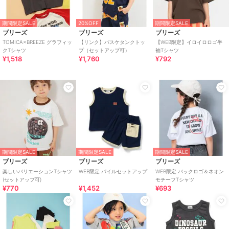
期間限定SALE
20%OFF
期間限定SALE
ブリーズ
ブリーズ
ブリーズ
TOMICA×BREEZE グラフィッ
【リンク】バスケタンクトッ
【WEB限定】イロイロロゴ半
クTシャツ
プ（セットアップ可）
袖Tシャツ
¥1,518
¥1,760
¥792
期間限定SALE
期間限定SALE
期間限定SALE
ブリーズ
ブリーズ
ブリーズ
楽しいバリエーションTシャツ
WEB限定 パイルセットアップ
WEB限定 バックロゴ＆ネオン
(セットアップ可)
モチーフTシャツ
¥770
¥1,452
¥693