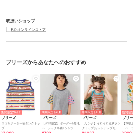
140：身丈54 身幅46 肩幅40 袖口幅1.2
期間限定セール開催中
取扱いショップ
ブランド
ブリーズ
ショップ
F.O.オンラインストア
商品カテゴリ
トップス
／
タンクトップ
性別タイプ
ボーイズ
ブリーズからあなたへのおすすめ
トップス
／
タンクトップ
ガールズ
トップス
／
タンクトップ
カラー
ライム、ブラック、オフホワイ
ト、パープル
サイズ
80,90,100,110,120,130,140
素材
パープル/ライム/ブラック/オフホ
期間限定SALE
期間限定SALE
期間限定SALE
期間限定
ワイト：天竺
ブリーズ
ブリーズ
ブリーズ
ブリ
本体：綿100%
ロゴ＆ボーダー柄タンクトッ
【WEB限定】ボーダー&無地
【リンク】イロイロ総柄タン
【26
プ
ベーシック半袖Tシャツ
クトップ(セットアップ可)
衿ぐり・袖ぐり：綿98% ポリウレ