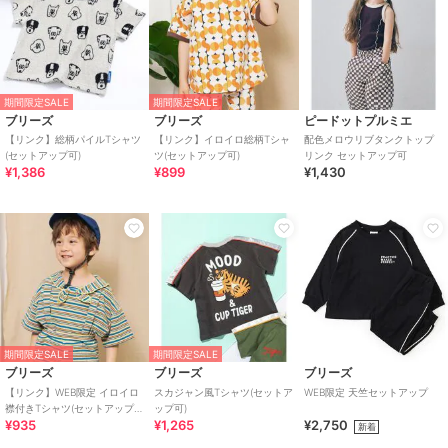
期間限定SALE
期間限定SALE
ブリーズ
ブリーズ
ピードットプルミエ
【リンク】総柄パイルTシャツ
【リンク】イロイロ総柄Tシャ
配色メロウリブタンクトップ
(セットアップ可)
ツ(セットアップ可)
リンク セットアップ可
¥1,386
¥899
¥1,430
期間限定SALE
期間限定SALE
ブリーズ
ブリーズ
ブリーズ
【リンク】WEB限定 イロイロ
スカジャン風Tシャツ(セットア
WEB限定 天竺セットアップ
襟付きTシャツ(セットアップ
ップ可)
¥935
¥1,265
¥2,750
可)
新着