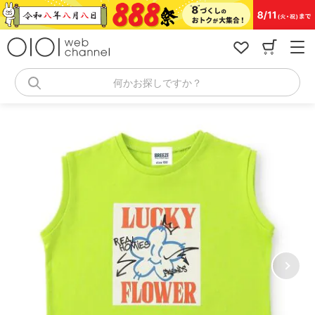
コ
ン
テ
ン
ツ
へ
何かお探しですか？
ス
キ
ッ
プ