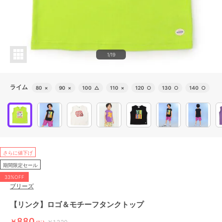
1/19
ライム
80
×
90
×
100
△
110
×
120
○
130
○
140
○
さらに値下げ
期間限定セール
33%OFF
ブリーズ
【リンク】ロゴ＆モチーフタンクトップ
880
￥