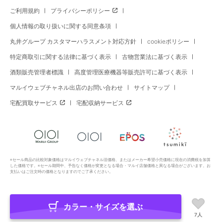
ご利用規約
プライバシーポリシー
個人情報の取り扱いに関する同意条項
丸井グループ カスタマーハラスメント対応方針
cookieポリシー
特定商取引に関する法律に基づく表示
古物営業法に基づく表示
酒類販売管理者標識
高度管理医療機器等販売許可に基づく表示
マルイウェブチャネル出店のお問い合わせ
サイトマップ
宅配買取サービス
宅配収納サービス
※セール商品の比較対象価格はマルイウェブチャネル旧価格、またはメーカー希望小売価格に現在の消費税を加算
した価格です。※セール期間中、予告なく価格が変更となる場合・マルイ店舗価格と異なる場合がございます。お
支払いはご注文時の価格となりますのでご了承ください。
カラー・サイズを選ぶ
Copyright All Rights Reserved. MARUI Co., Ltd
7人