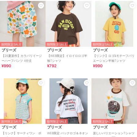
期間限定SALE
期間限定SALE
期間限定SALE
ブリーズ
ブリーズ
ブリーズ
【26夏新作】カラバリイージ
【WEB限定】イロイロロゴ半
【リンク】ロゴ&モチーフバリ
ーハーフパンツ 4分丈
袖Tシャツ
エーション半袖Tシャツ
¥990
¥792
¥990
期間限定SALE
期間限定SALE
期間限定SALE
ブリーズ
ブリーズ
ブリーズ
【リンク】サーティワン ボ
WEB限定 バックロゴ＆ネオン
楽しいバリエーションTシャツ