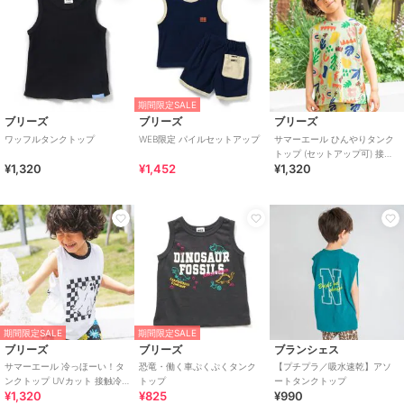
期間限定SALE
ブリーズ
ブリーズ
ブリーズ
ワッフルタンクトップ
WEB限定 パイルセットアップ
サマーエール ひんやりタンク
トップ (セットアップ可) 接触
¥1,320
¥1,452
¥1,320
冷感
期間限定SALE
期間限定SALE
ブリーズ
ブリーズ
ブランシェス
サマーエール 冷っほーい！タ
恐竜・働く車ぷくぷくタンク
【プチプラ／吸水速乾】アソ
ンクトップ UVカット 接触冷
トップ
ートタンクトップ
¥1,320
¥825
¥990
感