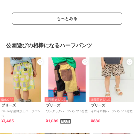
もっとみる
公園遊びの相棒になるハーフパンツ
50%OFF
期間限定SALE
期間限定SALE
ブリーズ
ブリーズ
ブリーズ
I'm Jelly 総柄加工ハーフパン
ワンタックハーフパンツ 5分丈
イロイロ柄ハーフパンツ 4分丈
ツ
¥1,485
¥1,089
¥880
再入荷