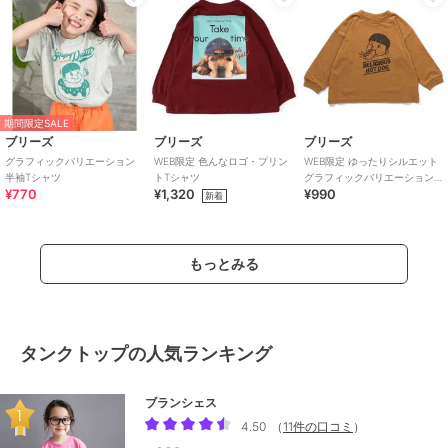
期間限定SALE
ブリーズ
ブリーズ
ブリーズ
グラフィックバリエーション
WEB限定 色んなロゴ・プリン
WEB限定 ゆったりシルエット
半袖Tシャツ
トTシャツ
グラフィックバリエーションT
¥770
¥1,320
¥990
シャツ
新着
もっとみる
タンクトップの人気ランキング
ブランシェス
4.50
（
11件の口コミ
）