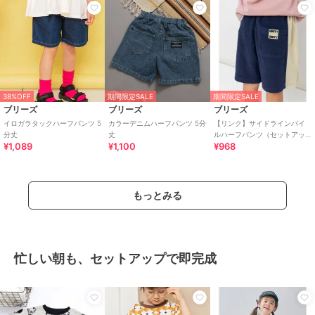
38%OFF
期間限定SALE
期間限定SALE
ブリーズ
ブリーズ
ブリーズ
イロガラタックハーフパンツ 5
カラーデニムハーフパンツ 5分
【リンク】サイドラインパイ
分丈
丈
ルハーフパンツ（セットアッ
¥1,089
¥1,100
¥968
プ可） 5分丈
もっとみる
忙しい朝も、セットアップで即完成