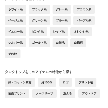
ホワイト系
ブラック系
グレー系
ブラウン系
ベージュ系
グリーン系
ブルー系
パープル系
イエロー系
ピンク系
レッド系
オレンジ系
シルバー系
ゴールド系
白無地
白織柄
その他
タンクトップをこのアイテムの特徴から探す
綿・コットン素材
綿100％
ロゴ
プリント柄
前面プリント
ノースリーブ
洗える
アウトドア