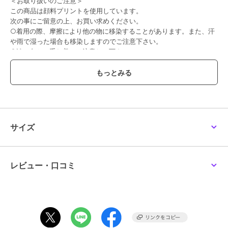
＜お取り扱いのご注意＞
この商品は顔料プリントを使用しています。
次の事にご留意の上、お買い求めください。
○着用の際、摩擦により他の物に移染することがあります。また、汗
や雨で湿った場合も移染しますのでご注意下さい。
○淡い色との重ね着には注意して下さい。
○洗濯の際、色落ちしますので裏返しにして単品洗いをして下さい。
○他の商品に移染する可能性がありますので濡れたままの放置はお避
け下さい。
○他の衣類に色移りした場合は直ちに洗濯して下さい。
○ご使用を繰り返すことにより色が徐々に落ち白っぽくなります。
○色の出方・風合いが一枚ずつ異なりますが、これはこの加工の特徴
です。
サイズ
#BREEZE
【サイズ情報】
レビュー・口コミ
80：身丈36 身幅35 肩幅29 袖口幅1.2
90：身丈38 身幅36 肩幅30 袖口幅1.2
100：身丈42 身幅38 肩幅32 袖口幅1.2
110：身丈45 身幅40 肩幅34 袖口幅1.2
120：身丈48 身幅42 肩幅36 袖口幅1.2
130：身丈51 身幅44 肩幅38 袖口幅1.2