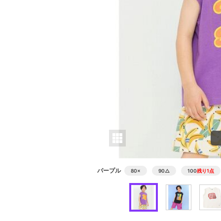
パープル
80
×
90
△
100
残り1点