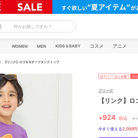
何かお探しですか？
コスメ
アニメ
KIDS＆BABY
WOMEN
MEN
/
【リンク】ロゴ＆モチーフタンクトップ
値下げ
まとめ割
30%
ブリーズ
【リンク】ロ
924
￥
税込
￥
1
今すぐ使える
2,000円