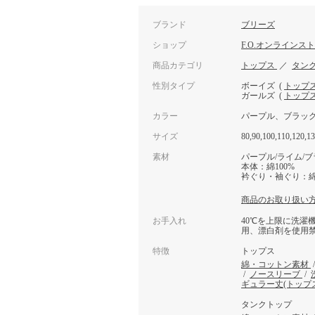
ブランド
ブリーズ
ショップ
F.O.オンラインス
商品カテゴリ
トップス
／
タン
性別タイプ
ボーイズ
(
トップ
ガールズ
(
トップ
カラー
パープル、ブラッ
サイズ
80,90,100,110,120,1
素材
パープル/ライム/
本体：綿100%
衿ぐり・袖ぐり：綿
商品のお取り扱い
お手入れ
40℃を上限に洗濯
用、漂白剤を使用
特徴
トップス
綿・コットン素材
/
ノースリーブ
/
ギュラー丈(トップ
タンクトップ