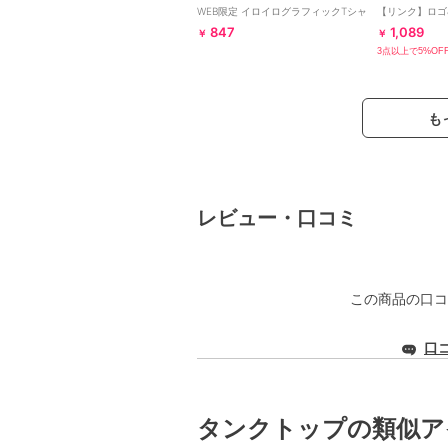
WEB限定 イロイログラフィックTシャ
【リンク】ロゴ
ツ
ョン半袖Tシャ
847
1,089
￥
￥
3点以上で5%OF
も
レビュー・口コミ
この商品の口コ
口
タンクトップの類似ア