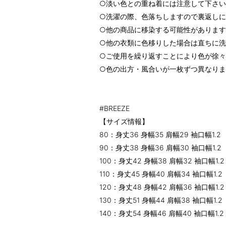
○淡い色との重ね着には注意して下さ
○洗濯の際、色落ちしますので裏返し
○他の商品に移染する可能性がありま
○他の衣類に色移りした場合は直ちに
○ご使用を繰り返すことにより色が徐
○色の出方・風合いが一枚ずつ異なり
#BREEZE
【サイズ情報】
80：身丈36 身幅35 肩幅29 袖口幅1.2
90：身丈38 身幅36 肩幅30 袖口幅1.2
100：身丈42 身幅38 肩幅32 袖口幅1.2
110：身丈45 身幅40 肩幅34 袖口幅1.2
120：身丈48 身幅42 肩幅36 袖口幅1.2
130：身丈51 身幅44 肩幅38 袖口幅1.2
140：身丈54 身幅46 肩幅40 袖口幅1.2