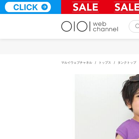
コ
ン
テ
ン
ツ
へ
ス
キ
ッ
プ
マルイウェブチャネル
/
トップス
/
タンクトップ