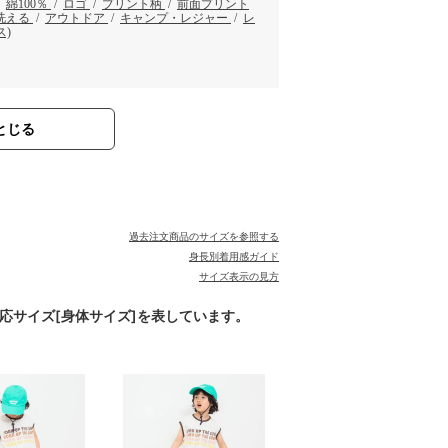
/
綿100％
/
ロゴ
/
プリント柄
/
前面プリント
洗える
/
アウトドア
/
キャンプ・レジャー
/
レ
ス)
とじる
。
過去注文商品のサイズを参照する
身長別着用感ガイド
サイズ表示の見方
対応サイズ[身体サイズ]を表しています。