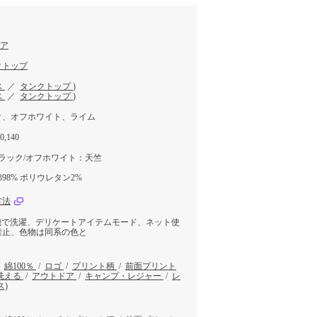
トア
クトップ
ス
／
タンクトップ
)
ス
／
タンクトップ
)
ク、オフホワイト、ライム
30,140
ブラック/オフホワイト：天竺
98% ポリウレタン2%
方法
機で洗濯、デリケートアイテムモード、ネット使
禁止、色物は同系の色と
/
綿100％
/
ロゴ
/
プリント柄
/
前面プリント
洗える
/
アウトドア
/
キャンプ・レジャー
/
レ
ス)