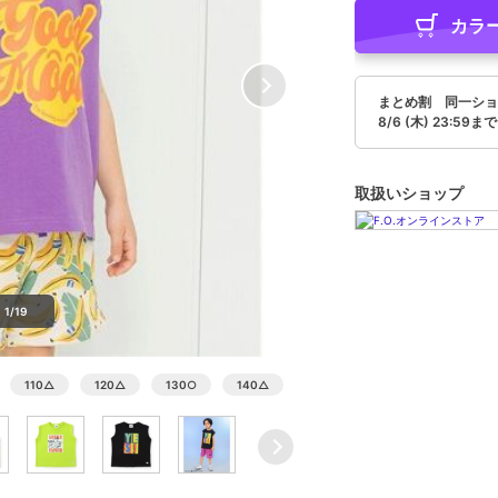
カラ
まとめ割 同一ショ
8/6 (木) 23:59まで
取扱いショップ
1/19
110
△
120
△
130
○
140
△