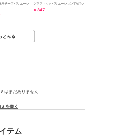
&モチーフバリエーシ
グラフィックバリエーション半袖Tシ
ツ
ャツ
847
￥
F
っとみる
ミはまだありません
コミを書く
イテム