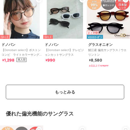
まとめ割
SALE
SALE
¥888ｸｰﾎﾟﾝ
ドノバン
ドノバン
グラスオニオン
【Donoban select】ボストン
【Donoban select】テレビジ
鯖江産 偏光サングラス / ウエ
コンビ ライトカラーサング
ョンカットサングラス
リントン
ラス
1,298
990
8,580
再入荷
¥
¥
¥
2点以上で10%OFF
もっとみる
優れた偏光機能のサングラス