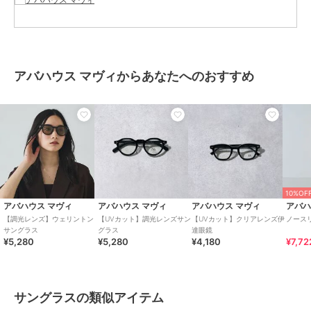
アバハウス マヴィからあなたへのおすすめ
10%OF
アバハウス マヴィ
アバハウス マヴィ
アバハウス マヴィ
アバハ
【調光レンズ】ウェリントン
【UVカット】調光レンズサン
【UVカット】クリアレンズ伊
ノース
サングラス
グラス
達眼鏡
¥5,280
¥5,280
¥4,180
¥7,72
サングラスの類似アイテム