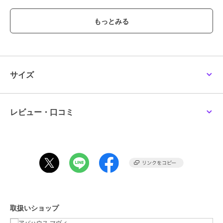
毎日の通勤から週末のお出かけまで、シーンを問わずスタイリングを
スマートに仕上げてくれる間違いなしのアイテムです。
ブランド
アバハウス マヴィ
ショップ
アバハウス マヴィ
サイズ
商品カテゴリ
ファッション雑貨
／
サングラス
性別タイプ
レディース
ファッション雑貨
／
サングラス
レビュー・口コミ
カラー
ブラック系その他1、ブラック、
ブラック系その他2、ブラウン系
その他1
サイズ
F
素材
プラスチック
商品のお取り扱い方法
原産国
中国
取扱いショップ