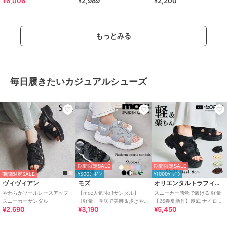
¥6,006
¥2,989
¥2,200
もっとみる
毎日履きたいカジュアルシューズ
期間限定SALE
期間限定SALE
期間限定SALE
¥500ｸｰﾎﾟﾝ
¥1000ｸｰﾎﾟﾝ
ヴィヴィアン
モズ
オリエンタルトラフィック
やわらかソールレースアップ
【moz人気No.1サンダル】
スニーカー感覚で履ける 軽量
スニーカーサンダル
〔軽量〕厚底で美脚＆歩きや
【26春夏新作】厚底 ナイロン
¥2,690
¥3,190
¥5,450
すい！疲れにくいフィット感
スポーツサンダル /OT3232
のスポーツサンダル