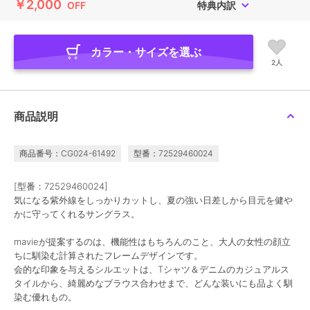
￥2,000
OFF
特典内訳
カラー・サイズを選ぶ
2人
商品説明
商品番号：CG024-61492
型番：72529460024
[型番：72529460024]
気になる紫外線をしっかりカットし、夏の強い日差しから目元を健や
かに守ってくれるサングラス。
mavieが提案するのは、機能性はもちろんのこと、大人の女性の顔立
ちに馴染む計算されたフレームデザインです。
会的な印象を与えるシルエットは、Tシャツ＆デニムのカジュアルス
タイルから、綺麗めなブラウス合わせまで、どんな装いにも品よく馴
染む優れもの。