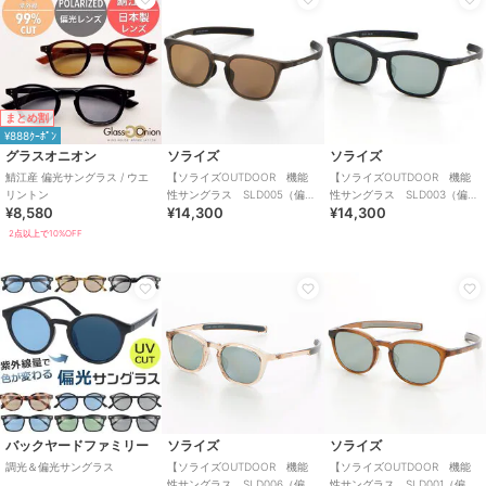
まとめ割
¥888ｸｰﾎﾟﾝ
グラスオニオン
ソライズ
ソライズ
鯖江産 偏光サングラス / ウエ
【ソライズOUTDOOR 機能
【ソライズOUTDOOR 機能
リントン
性サングラス SLD005（偏光
性サングラス SLD003（偏光
¥8,580
¥14,300
¥14,300
レンズ）】
レンズ）】
2点以上で10%OFF
バックヤードファミリー
ソライズ
ソライズ
調光＆偏光サングラス
【ソライズOUTDOOR 機能
【ソライズOUTDOOR 機能
性サングラス SLD006（偏光
性サングラス SLD001（偏光