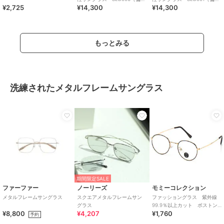
¥2,725
¥14,300
¥14,300
レンズ）】
レンズ）】
もっとみる
洗練されたメタルフレームサングラス
期間限定SALE
ファーファー
ノーリーズ
モミーコレクション
メタルフレームサングラス
スクエアメタルフレームサン
ファッショングラス 紫外線
グラス
99.9％以上カット ボストン
¥8,800
¥4,207
¥1,760
型メタルフレームダテメガ
予約
ネ ノーズパット付き