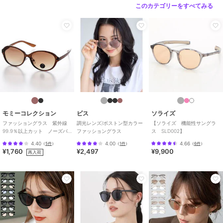
このカテゴリーをすべてみる
モミーコレクション
ビス
ソライズ
ファッショングラス 紫外線
調光レンズ/ボストン型カラー
【ソライズ 機能性サングラ
99.9％以上カット ノーズパ
ファッショングラス
ス SLD002】
ット付定番オーバルタイプ
4.40
4.00
4.66
（
5件
）
（
1件
）
（
6件
）
¥1,760
¥2,497
¥9,900
再入荷