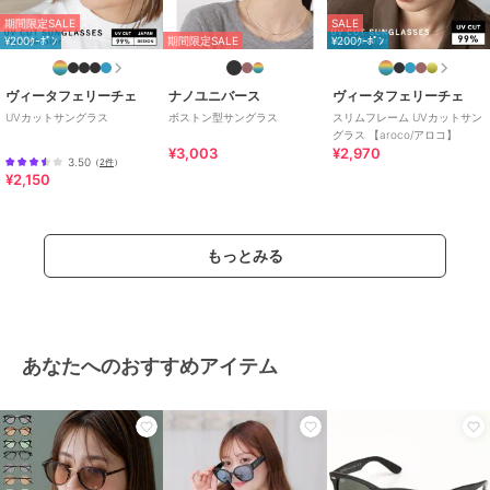
期間限定SALE
SALE
¥200ｸｰﾎﾟﾝ
期間限定SALE
¥200ｸｰﾎﾟﾝ
ヴィータフェリーチェ
ナノユニバース
ヴィータフェリーチェ
UVカットサングラス
ボストン型サングラス
スリムフレーム UVカットサン
グラス 【aroco/アロコ】
¥3,003
¥2,970
3.50
（
2件
）
¥2,150
もっとみる
あなたへのおすすめアイテム