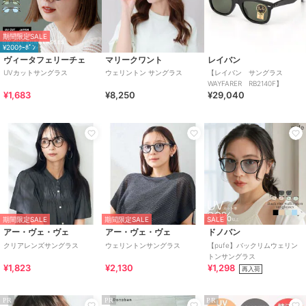
期間限定SALE
¥200ｸｰﾎﾟﾝ
ヴィータフェリーチェ
マリークワント
レイバン
UVカットサングラス
ウェリントン サングラス
【レイバン サングラス
WAYFARER RB2140F】
¥1,683
¥8,250
¥29,040
期間限定SALE
期間限定SALE
SALE
アー・ヴェ・ヴェ
アー・ヴェ・ヴェ
ドノバン
クリアレンズサングラス
ウェリントンサングラス
【pufe】バックリムウェリン
トンサングラス
¥1,823
¥2,130
¥1,298
再入荷
PR
PR
PR