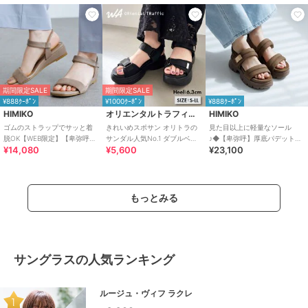
期間限定SALE
期間限定SALE
¥888ｸｰﾎﾟﾝ
¥1000ｸｰﾎﾟﾝ
¥888ｸｰﾎﾟﾝ
HIMIKO
オリエンタルトラフィック
HIMIKO
ゴムのストラップでサッと着
きれいめスポサン オリトラの
見た目以上に軽量なソール
脱OK【WEB限定】【卑弥呼
サンダル人気No.1 ダブルベル
♪◆【卑弥呼】厚底パデットサ
¥14,080
¥5,600
¥23,100
26SS】ゴムストラップサンダ
ト スポーツサンダル /42207
ンダル/661201
ル/661250
もっとみる
サングラスの人気ランキング
ルージュ・ヴィフ ラクレ