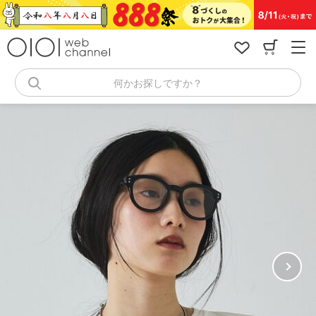
コ
ン
テ
ン
ツ
へ
何かお探しですか？
ス
キ
ッ
プ