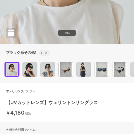
1/14
ブラック系その他1
F
△
アバハウス マヴィ
【UVカットレンズ】ウェリントンサングラス
4,180
￥
税込
各種特典利用でさらに