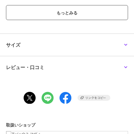
す。
目元を優しく守りながら、レジャーから日常のお出かけまで、この夏
のスタイルに欠かせない頼れる相棒になること間違いなしです。
ブランド
アバハウス マヴィ
サイズ
ショップ
アバハウス マヴィ
商品カテゴリ
ファッション雑貨
／
サングラス
性別タイプ
レディース
レビュー・口コミ
ファッション雑貨
／
サングラス
カラー
ブラック系その他1、ブラウン系
その他1、クリア
サイズ
F
素材
プラスチック
商品のお取り扱い方法
原産国
中国
取扱いショップ