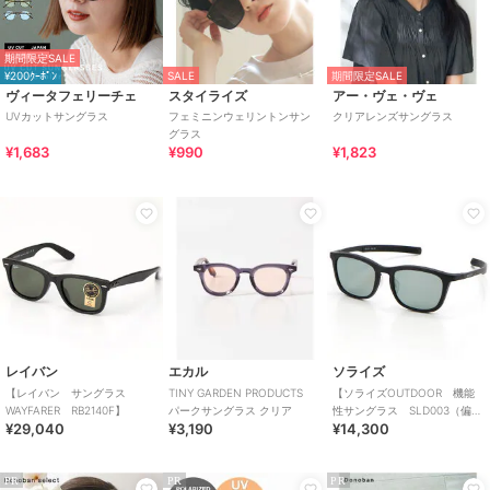
期間限定SALE
¥200ｸｰﾎﾟﾝ
SALE
期間限定SALE
ヴィータフェリーチェ
スタイライズ
アー・ヴェ・ヴェ
UVカットサングラス
フェミニンウェリントンサン
クリアレンズサングラス
グラス
¥1,683
¥990
¥1,823
レイバン
エカル
ソライズ
【レイバン サングラス
TINY GARDEN PRODUCTS
【ソライズOUTDOOR 機能
WAYFARER RB2140F】
パークサングラス クリア
性サングラス SLD003（偏光
¥29,040
¥3,190
¥14,300
レンズ）】
PR
PR
PR