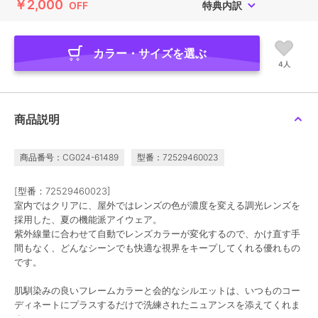
￥2,000
OFF
特典内訳
カラー・サイズを選ぶ
4人
商品説明
商品番号：CG024-61489
型番：72529460023
[型番：72529460023]
室内ではクリアに、屋外ではレンズの色が濃度を変える調光レンズを
採用した、夏の機能派アイウェア。
紫外線量に合わせて自動でレンズカラーが変化するので、かけ直す手
間もなく、どんなシーンでも快適な視界をキープしてくれる優れもの
です。
肌馴染みの良いフレームカラーと会的なシルエットは、いつものコー
ディネートにプラスするだけで洗練されたニュアンスを添えてくれま