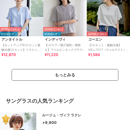
期間限定SALE
期間限定SALE
¥1500ｸｰﾎﾟﾝ
¥1888ｸｰﾎﾟﾝ
期間限定SALE
アンタイトル
インディヴィ
コーエン
【セットアップ可UVカット接
【UVケア／吸汗速乾／着映
【UVカット・接触冷感】
触冷感UVカット】リラクシー
え】フリルピンタックブラウ
WELLTECT（ウェルテクト）
¥12,870
¥11,220
¥1,584
キーVネックブラウス
ス
USAコットン フレアスリーブ
Tシャツ（イ
もっとみる
サングラスの人気ランキング
ルージュ・ヴィフ ラクレ
9,900
￥