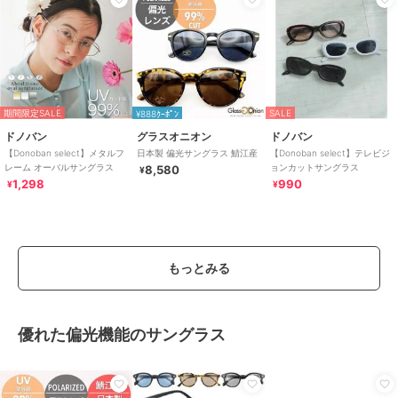
期間限定SALE
SALE
¥888ｸｰﾎﾟﾝ
ドノバン
グラスオニオン
ドノバン
【Donoban select】メタルフ
日本製 偏光サングラス 鯖江産
【Donoban select】テレビジ
レーム オーバルサングラス
ョンカットサングラス
8,580
¥
1,298
990
¥
¥
もっとみる
優れた偏光機能のサングラス