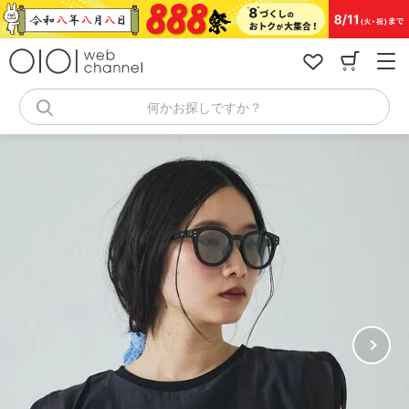
コ
ン
テ
ン
ツ
へ
何かお探しですか？
ス
キ
ッ
プ