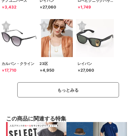
ナノユニバース
レイバン
ロペピクニックパサージュ
3,432
27,060
1,749
￥
￥
￥
カルバン・クライン
23区
レイバン
17,710
4,950
27,060
￥
￥
￥
もっとみる
この商品に関連する特集