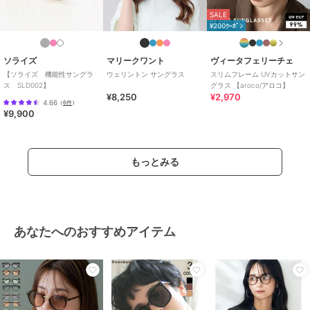
SALE
¥200ｸｰﾎﾟﾝ
ソライズ
マリークワント
ヴィータフェリーチェ
【ソライズ 機能性サングラ
ウェリントン サングラス
スリムフレーム UVカットサン
ス SLD002】
グラス 【aroco/アロコ】
¥8,250
¥2,970
4.66
（
6件
）
¥9,900
もっとみる
あなたへのおすすめアイテム