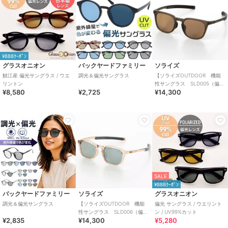
¥888ｸｰﾎﾟﾝ
グラスオニオン
バックヤードファミリー
ソライズ
鯖江産 偏光サングラス / ウエ
調光＆偏光サングラス
【ソライズOUTDOOR 機能
リントン
性サングラス SLD005（偏光
¥8,580
¥2,725
¥14,300
レンズ）】
SALE
¥888ｸｰﾎﾟﾝ
バックヤードファミリー
ソライズ
グラスオニオン
調光＆偏光サングラス
【ソライズOUTDOOR 機能
偏光 サングラス / ウエリント
性サングラス SLD006（偏光
ン / UV99%カット
¥2,835
¥14,300
¥5,280
レンズ）】