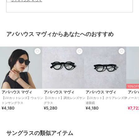
アバハウス マヴィからあなたへのおすすめ
10%OF
アバハウス マヴィ
アバハウス マヴィ
アバハウス マヴィ
アバハ
【UVカットレンズ】ウェリン
【UVカット】調光レンズサン
【UVカット】クリアレンズ伊
ノース
トンサングラス
グラス
達眼鏡
¥4,180
¥5,280
¥4,180
¥7,72
サングラスの類似アイテム