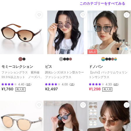
このカテゴリーをすべてみる
SALE
モミーコレクション
ビス
ドノバン
ファッショングラス 紫外線
調光レンズ/ボストン型カラー
【pufe】バックリムウェリン
99.9％以上カット ノーズパ
ファッショングラス
トンサングラス
ット付定番オーバルタイプ
4.40
4.00
4.33
（
5件
）
（
1件
）
（
6件
）
¥1,760
¥2,497
¥1,298
再入荷
再入荷