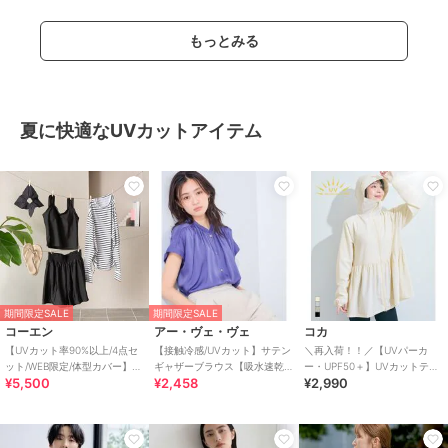
もっとみる
夏に快適なUVカットアイテム
期間限定SALE
期間限定SALE
コーエン
アー・ヴェ・ヴェ
コカ
【UVカット率90%以上/4点セ
【接触冷感/UVカット】サテン
＼再入荷！！／【UVパーカ
ット/WEB限定/体型カバー】シ
ギャザーブラウス【吸水速乾/
ー・UPF50＋】UVカットティ
¥5,500
¥2,458
¥2,990
ュシュ付きアソートスイムウ
イージーケア】
アードパーカー 全4色
エア（イン