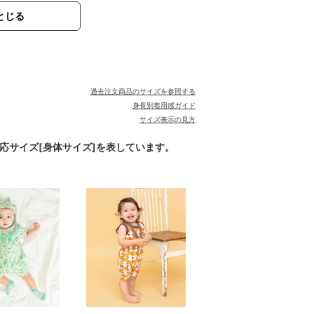
とじる
。
過去注文商品のサイズを参照する
身長別着用感ガイド
サイズ表示の見方
対応サイズ[身体サイズ]を表しています。