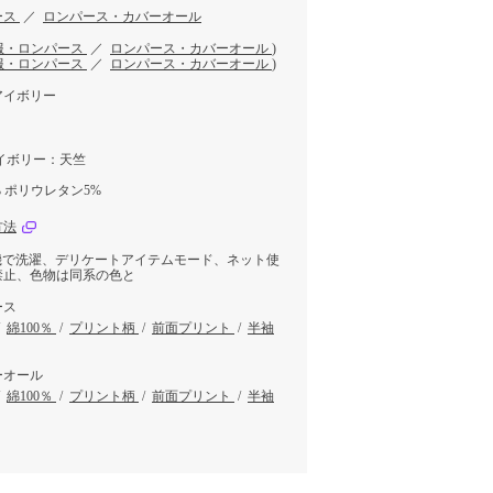
ース
／
ロンパース・カバーオール
服・ロンパース
／
ロンパース・カバーオール
)
服・ロンパース
／
ロンパース・カバーオール
)
アイボリー
イボリー：天竺
 ポリウレタン5%
方法
機で洗濯、デリケートアイテムモード、ネット使
禁止、色物は同系の色と
ース
/
綿100％
/
プリント柄
/
前面プリント
/
半袖
ーオール
/
綿100％
/
プリント柄
/
前面プリント
/
半袖