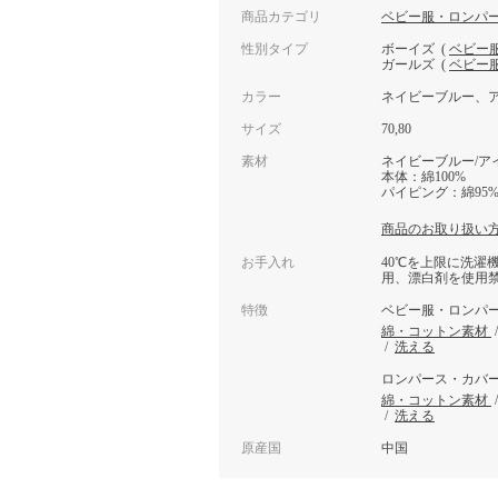
商品カテゴリ
ベビー服・ロンパ
性別タイプ
ボーイズ
(
ベビー
ガールズ
(
ベビー
カラー
ネイビーブルー、
サイズ
70,80
素材
ネイビーブルー/ア
本体：綿100%
パイピング：綿95%
商品のお取り扱い
お手入れ
40℃を上限に洗濯
用、漂白剤を使用
特徴
ベビー服・ロンパ
綿・コットン素材
/
洗える
ロンパース・カバ
綿・コットン素材
/
洗える
原産国
中国