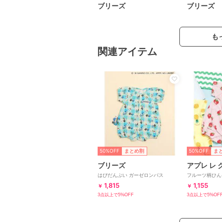
ブリーズ
ブリーズ
も
関連アイテム
50%OFF
50%OFF
まとめ割
ま
ブリーズ
アプレ レ 
はぴだんぶい ガーゼロンパス
フルーツ柄ひんやり
感
1,815
1,155
￥
￥
3点以上で5%OFF
3点以上で5%OF