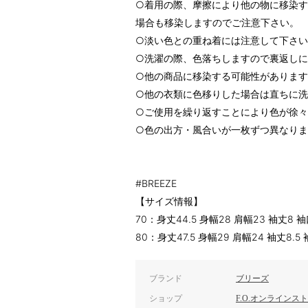
○着用の際、摩擦により他の物に移染
場合も移染しますのでご注意下さい。
○淡い色との重ね着には注意して下さ
○洗濯の際、色落ちしますので裏返し
○他の商品に移染する可能性がありま
○他の衣類に色移りした場合は直ちに
○ご使用を繰り返すことにより色が徐
○色の出方・風合いが一枚ずつ異なり
#BREEZE
【サイズ情報】
70：身丈44.5 身幅28 肩幅23 袖丈8 袖
80：身丈47.5 身幅29 肩幅24 袖丈8.5 
ブランド
ブリーズ
ショップ
F.O.オンラインス