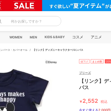
何かお探しですか？
コスメ
アニメ
KIDS＆BABY
WOMEN
MEN
ロンパース・カバーオール
/
【リンク】ディズニーキャラクター/ロンパス
値下げ
まとめ割
20%
ブリーズ
【リンク】デ
パス
2,552
￥
税込
今すぐ使える
2,000円