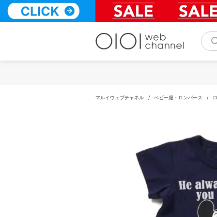
コ
ン
テ
ン
ツ
へ
ス
キ
ッ
プ
マルイウェブチャネル
/
ベビー服・ロンパース
/