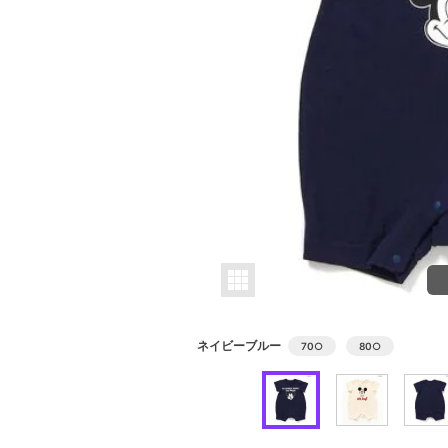
ネイビーブルー
70
○
80
○