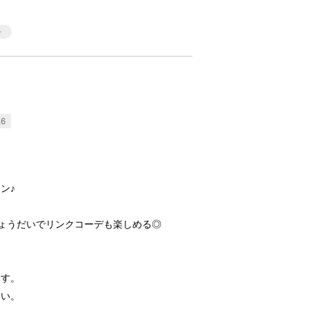
6
ン♪
。
ょうだいでリンクコーデも楽しめる◎
ます。
さい。