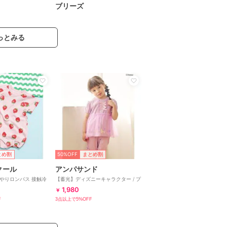
ブリーズ
っとみる
50%OFF
とめ割
まとめ割
クール
アンパサンド
ロンパス 接触冷
【蓄光】ディズニーキャラクター / プ
リンセス / ドレスアップセット
1,980
￥
F
3点以上で5%OFF