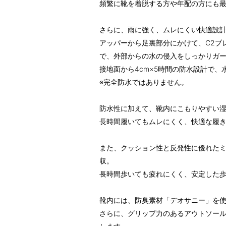
頻繁に靴を着脱する方や年配の方にも
さらに、雨に強く、ムレにくい快適設
アッパーから足裏部分にかけて、C2ブ
で、外部からの水の侵入をしっかりガ
接地面から4cm×5時間の防水設計で
※完全防水ではありません。
防水性に加えて、靴内にこもりやすい
長時間履いてもムレにくく、快適な履
また、クッション性と反発性に優れた
収。
長時間歩いても疲れにくく、安定した
靴内には、防臭素材「デオサニー」を
さらに、グリップ力のあるアウトソー