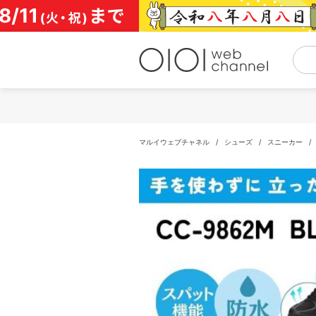
コ
ン
テ
ン
ツ
へ
ス
キ
ッ
プ
マルイウェブチャネル
/
シューズ
/
スニーカー