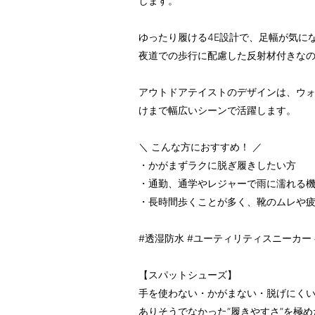
します。
ゆったり履ける4E設計で、足幅が気に
夜道での歩行に配慮した反射材付きな
アウトドアテイストのデザインは、ウ
けまで幅広いシーンで活躍します。
＼ こんな方におすすめ！ ／
・かがまずラクに脱ぎ履きしたい方
・通勤、通学やレジャーで雨に濡れる
・長時間歩くことが多く、靴のムレや
#透湿防水 #ユーティリティスニーカー
【スパットシューズ】
手を使わない・かがまない・脱げにく
ありそうでなかった”履きやすさ”を極