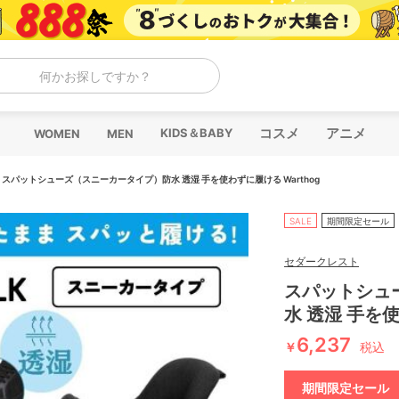
何かお探しですか？
コスメ
アニメ
KIDS＆BABY
WOMEN
MEN
/
スパットシューズ（スニーカータイプ）防水 透湿 手を使わずに履ける Warthog
SALE
期間限定セール
セダークレスト
スパットシュ
水 透湿 手を使
6,237
￥
税込
期間限定セール