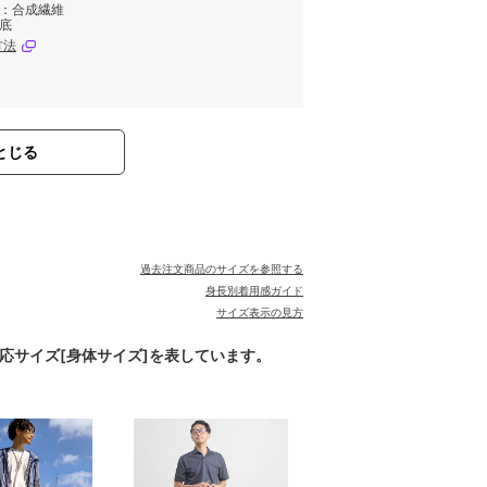
)：合成繊維
成底
方法
とじる
過去注文商品のサイズを参照する
身長別着用感ガイド
サイズ表示の見方
対応サイズ[身体サイズ]を表しています。