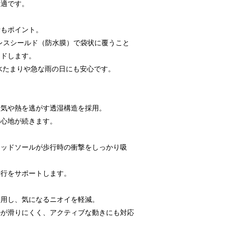
最適です。
計もポイント。
レスシールド（防水膜）で袋状に覆うこと
ードします。
、水たまりや急な雨の日にも安心です。
湿気や熱を逃がす透湿構造を採用。
き心地が続きます。
ミッドソールが歩行時の衝撃をしっかり吸
歩行をサポートします。
使用し、気になるニオイを軽減。
ルが滑りにくく、アクティブな動きにも対応