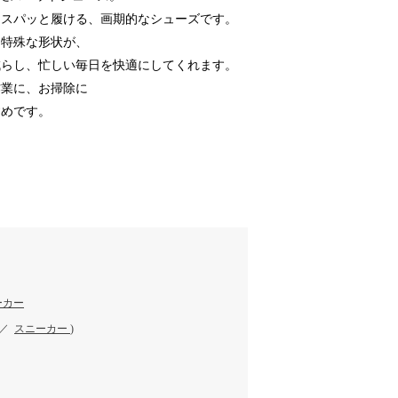
まスパッと履ける、画期的なシューズです。
な特殊な形状が、
減らし、忙しい毎日を快適にしてくれます。
作業に、お掃除に
すめです。
ーカー
／
スニーカー
)