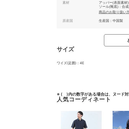
素材
アッパー(表面素材
ソール(靴底)：合
商品のお取り扱い
原産国
生産国：中国製
サイズ
ワイズ(足囲)：4E
※ ( )内の数字がある場合は、ヌード
人気コーディネート