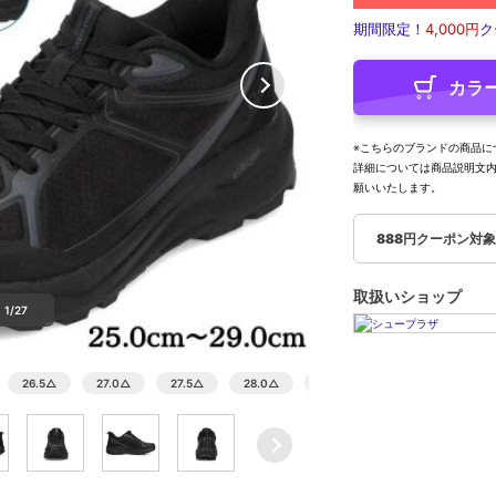
期間限定！
4,000円
ク
カラ
※こちらのブランドの商品に
詳細については商品説明文
願いいたします。
888円クーポン対
取扱いショップ
1/27
26.5
△
27.0
△
27.5
△
28.0
△
29.0
×