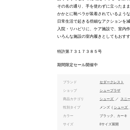
その名の通り、手を使わずに立ったま
かかとに靴ベラが装着されているよう
日常生活で起きる些細なアクションを
入院・リハビリに、ケア施設で、室内
いろんな施設の室内履きとしてもおす
特許第７３１７３８５号
期間限定セール開催中
ブランド
セダークレスト
ショップ
シュープラザ
商品カテゴリ
シューズ
／
スニ
性別タイプ
メンズ
(
シューズ
カラー
ブラック、カーキ
サイズ
8サイズ展開