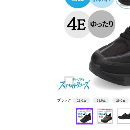
ブラック
25.0
△
25.5
△
26.0
△