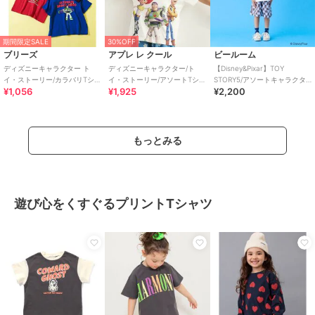
期間限定SALE
30%OFF
ブリーズ
アプレ レ クール
ビールーム
ディズニーキャラクター ト
ディズニーキャラクター/ト
【Disney&Pixar】TOY
イ・ストーリー/カラバリTシャ
イ・ストーリー/アソートTシャ
STORY5/アソートキャラクタ
¥1,056
¥1,925
¥2,200
ツ
ツ
ーTシャツ
もっとみる
遊び心をくすぐるプリントTシャツ