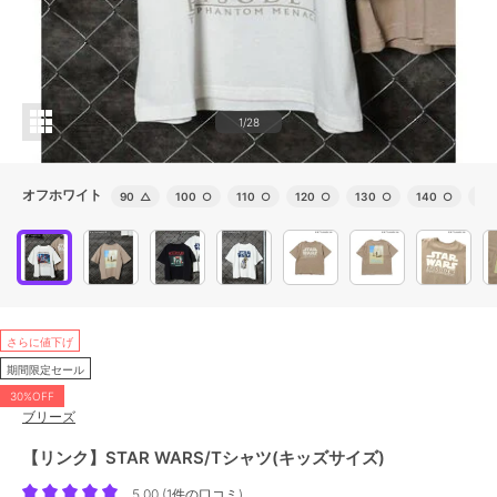
1/28
オフホワイト
90
△
100
○
110
○
120
○
130
○
140
○
150
さらに値下げ
期間限定セール
30%OFF
ブリーズ
【リンク】STAR WARS/Tシャツ(キッズサイズ)
5.00
(
1件の口コミ
)