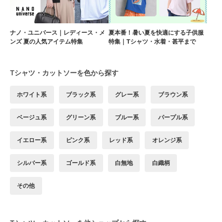
ナノ・ユニバース｜レディース・メ
夏本番！暑い夏を快適にする子供服
ンズ 夏の人気アイテム特集
特集｜Tシャツ・水着・甚平まで
Tシャツ・カットソーを色から探す
ホワイト系
ブラック系
グレー系
ブラウン系
ベージュ系
グリーン系
ブルー系
パープル系
イエロー系
ピンク系
レッド系
オレンジ系
シルバー系
ゴールド系
白無地
白織柄
その他