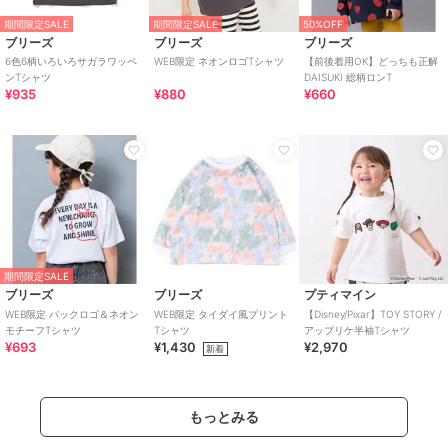
期間限定SALE
期間限定SALE
50%OFF
ブリーズ
ブリーズ
ブリーズ
6色6柄いろいろサガラワッペ
WEB限定 ネオンロゴTシャツ
【前後着用OK】どっちも正解
ンTシャツ
DAISUKI 総柄ロンT
¥935
¥880
¥660
期間限定SALE
ブリーズ
ブリーズ
プティマイン
WEB限定 バックロゴ＆ネオン
WEB限定 タイダイ風プリント
【Disney/Pixar】TOY STORY /
モチーフTシャツ
Tシャツ
アップリケ半袖Tシャツ
¥693
¥1,430
¥2,970
新着
もっとみる