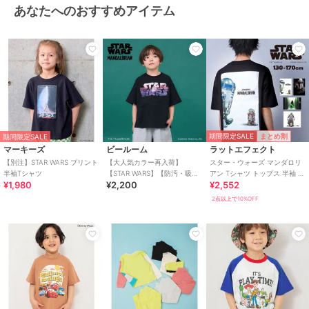
あなたへのおすすめアイテム
期間限定SALE
まとめ割
期間限定SALE
マーキーズ
ビールーム
ラットエフェクト
【別注】STAR WARS プリント
【大人気カラー再入荷】
スター・ウォーズ マンダロリ
半袖Tシャツ
【STAR WARS】【防汚・吸水
アン Tシャツ トップス 半袖 カ
¥1,980
¥2,200
¥2,552
速乾・UV】【カイテキ天竺】
ットソー
ロゴプリントBI
2点以上で10%OFF