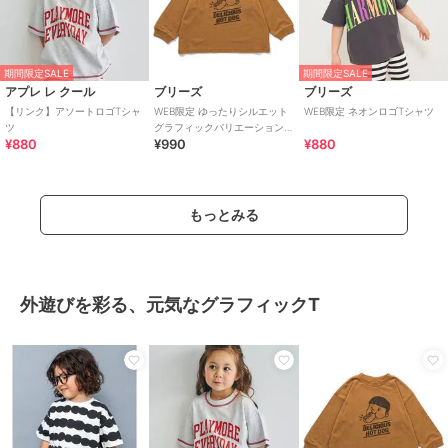
期間限定SALE
期間限定SALE
アプレ レ クール
ブリーズ
ブリーズ
【リンク】アソートロゴTシャ
WEB限定 ゆったりシルエット
WEB限定 ネオンロゴTシャツ
ツ
グラフィックバリエーションT
¥880
¥990
¥880
シャツ
もっとみる
外遊びを彩る、元気なグラフィックT