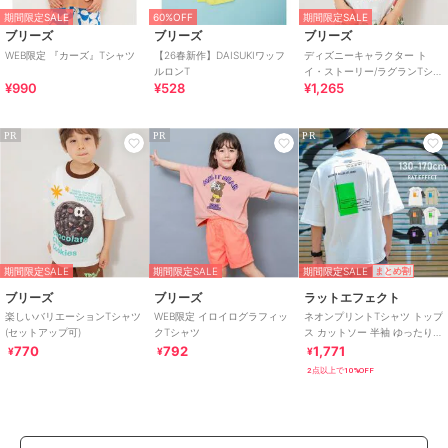
期間限定SALE
60%OFF
期間限定SALE
ブリーズ
ブリーズ
ブリーズ
WEB限定 『カーズ』Tシャツ
【26春新作】DAISUKIワッフ
ディズニーキャラクター ト
ルロンT
イ・ストーリー/ラグランTシャ
¥990
¥528
¥1,265
ツ
PR
PR
PR
期間限定SALE
期間限定SALE
期間限定SALE
まとめ割
ブリーズ
ブリーズ
ラットエフェクト
楽しいバリエーションTシャツ
WEB限定 イロイログラフィッ
ネオンプリントTシャツ トップ
(セットアップ可)
クTシャツ
ス カットソー 半袖 ゆったり
夏 涼しい
770
792
1,771
¥
¥
¥
2点以上で10%OFF