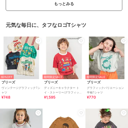
もっとみる
元気な毎日に、タフなロゴTシャツ
60%OFF
期間限定SALE
期間限定SALE
ブリーズ
ブリーズ
ブリーズ
ヴィンテージグラフィックTシ
ディズニーキャラクター ト
グラフィックバリエーション
ャツ
イ・ストーリー/グラフィックT
半袖Tシャツ
¥748
¥1,595
¥770
シャツ