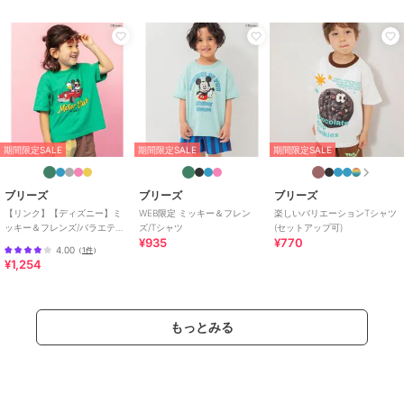
期間限定SALE
期間限定SALE
期間限定SALE
ブリーズ
ブリーズ
ブリーズ
【リンク】【ディズニー】ミ
WEB限定 ミッキー＆フレン
楽しいバリエーションTシャツ
ッキー＆フレンズ/バラエティT
ズ/Tシャツ
(セットアップ可)
¥935
¥770
シャツ
4.00
（
1件
）
¥1,254
もっとみる