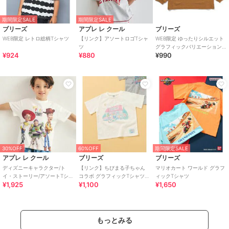
期間限定SALE
期間限定SALE
ブリーズ
アプレ レ クール
ブリーズ
WEB限定 レトロ総柄Tシャツ
【リンク】アソートロゴTシャ
WEB限定 ゆったりシルエット
ツ
グラフィックバリエーションT
¥924
¥880
¥990
シャツ
30%OFF
60%OFF
期間限定SALE
アプレ レ クール
ブリーズ
ブリーズ
ディズニーキャラクター/ト
【リンク】ちびまる子ちゃん
マリオカート ワールド グラフ
イ・ストーリー/アソートTシャ
コラボ グラフィックTシャツ
ィックTシャツ
¥1,925
¥1,100
¥1,650
ツ
(キッズサイズ)
もっとみる