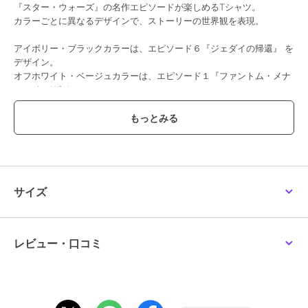
『スター・ウォーズ』の名作エピソードが楽しめるTシャツ。
カラーごとに異なるデザインで、ストーリーの世界観を表現。
アイボリー・ブラックカラーは、エピソード６『ジェダイの帰還』 を
デザイン。
オフホワイト・ベージュカラーは、エピソード１『ファントム・メナ
ス』 をデザイン。
キッズ～大人サイズまでの展開◎
親子やきょうだいでリンクコーデもおすすめです！
#BREEZE
サイズ
【サイズ情報】
90：身丈39 身幅36 肩幅35 袖丈12 袖口幅13.5
100：身丈43 身幅38 肩幅37 袖丈13 袖口幅14.5
110：身丈45 身幅40 肩幅39 袖丈14 袖口幅15
レビュー・口コミ
120：身丈48 身幅42 肩幅41 袖丈15 袖口幅15.5
130：身丈51 身幅44 肩幅43 袖丈16 袖口幅16
140：身丈55 身幅47 肩幅46 袖丈17 袖口幅17
150：身丈59 身幅50 肩幅49 袖丈18 袖口幅18