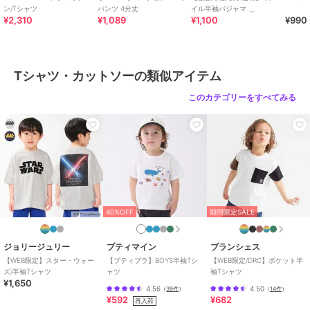
ン/Tシャツ
パンツ 4分丈
イル半袖パジャマ ＿
リブ部分：綿95% ポリウレタン
¥2,310
¥1,089
¥1,100
¥990
5%
商品のお取り扱い方法
Tシャツ・カットソーの類似アイテム
お手入れ
40℃を上限に洗濯機で洗濯、デリ
ケートアイテムモード、ネット使
このカテゴリーをすべてみる
用、漂白剤を使用禁止、色物は同
系の色と
原産国
中国
40%OFF
期間限定SALE
ジョリージュリー
プティマイン
ブランシェス
【WEB限定】スター・ウォー
【プティプラ】BOYS半袖Tシ
【WEB限定/DRC】ポケット半
ズ/半袖Tシャツ
ャツ
袖Tシャツ
¥1,650
4.56
4.50
（
39件
）
（
14件
）
¥592
¥682
再入荷