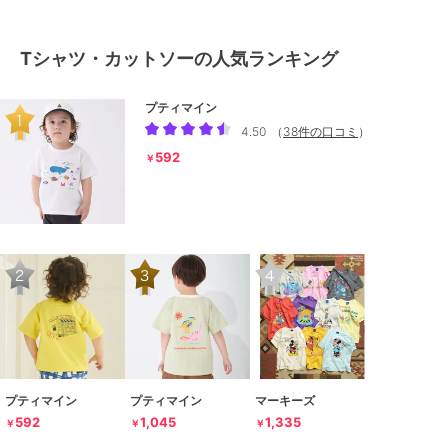
Tシャツ・カットソーの人気ランキング
プティマイン
4.50
（
38件の口コミ
）
592
￥
プティマイン
プティマイン
マーキーズ
592
1,045
1,335
￥
￥
￥