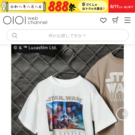
コ
ン
テ
ン
ツ
へ
何かお探しですか？
ス
キ
ッ
プ