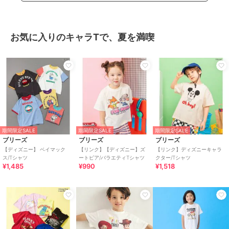
お気に入りのキャラTで、夏を満喫
期間限定SALE
期間限定SALE
期間限定SALE
ブリーズ
ブリーズ
ブリーズ
【ディズニー】 ベイマック
【リンク】【ディズニー】ズ
【リンク】ディズニーキャラ
ス/Tシャツ
ートピア/バラエティTシャツ
クター/Tシャツ
¥1,485
¥990
¥1,518