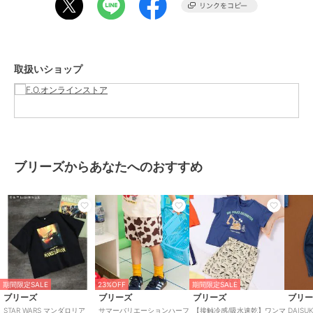
期間限定セール開催中
ブランド
ブリーズ
取扱いショップ
ショップ
F.O.オンラインストア
商品カテゴリ
トップス
／
Tシャツ・カットソ
ー
性別タイプ
ボーイズ
トップス
／
Tシャツ・カットソ
ー
ブリーズからあなたへのおすすめ
ガールズ
トップス
／
Tシャツ・カットソ
ー
カラー
オフホワイト、ベージュ、ブラッ
ク、アイボリー
サイズ
7サイズ展開
素材
ベージュ/ブラック/アイボリー/オ
期間限定SALE
23%OFF
期間限定SALE
フホワイト：天竺
ブリーズ
ブリーズ
ブリーズ
ブリ
本体：綿100%
STAR WARS マンダロリア
サマーバリエーションハーフ
【接触冷感/吸水速乾】ワンマ