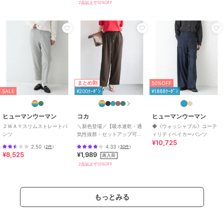
2点以上で10%OFF
SALE
50%OFF
¥1888ｸｰﾎﾟﾝ
¥1888ｸｰﾎﾟﾝ
¥1888ｸｰﾎﾟﾝ
ヒューマンウーマン
ヒューマンウーマン
ヒューマンウーマン
パンツ
◆《オーガニックコット
近江晒コットンタイプラ
ン混 ／ マルチサイズ ／
イター ドロストカーゴ
10,560
再入荷
¥
洗える》 コットンポリ
パンツ
18,700
11,000
¥
¥
まとめ割
50%OFF
SALE
¥200ｸｰﾎﾟﾝ
¥1888ｸｰﾎﾟﾝ
ヒューマンウーマン
コカ
ヒューマンウーマン
２ＷＡＹスリムストレートパ
＼新色登場／【吸水速乾・通
◆《ウォッシャブル》ユーテ
ンツ
気性抜群・セットアップ可
ィリティベイカーパンツ
¥10,725
SALE
能】シボサテンライクイージ
2.50
4.33
（
2件
）
（
30件
）
SALE
¥1888ｸｰﾎﾟﾝ
¥1888ｸｰﾎﾟﾝ
ーパンツ 全6色
¥8,525
¥1,989
再入荷
ヒューマンウーマン
ヒューマンウーマン
ヒューマンウーマン
2点以上で10%OFF
◆オーガニックコットン
◆２ＷＡＹドビー・ベビ
◆≪洗える≫ プリント
バギーパンツ
ールースパンツ
イージーパンツ
11,000
8,800
23,100
¥
¥
¥
もっとみる