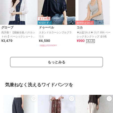
まとめ割
¥200ｸｰﾎﾟﾝ
期間限定SALE
グローブ
ドゥーベル
コカ
高評価！【接触冷感／UVカッ
スタンドカラーシンプルブラ
★お盆SALE★ OUT BRA ベー
トetc】ベーシックショートカ
ウス
シックタンクトップ 全6色
¥3,479
¥4,590
¥990
ーディガン
再入荷
2点以上で20%OFF
もっとみる
気兼ねなく洗えるワイドパンツを