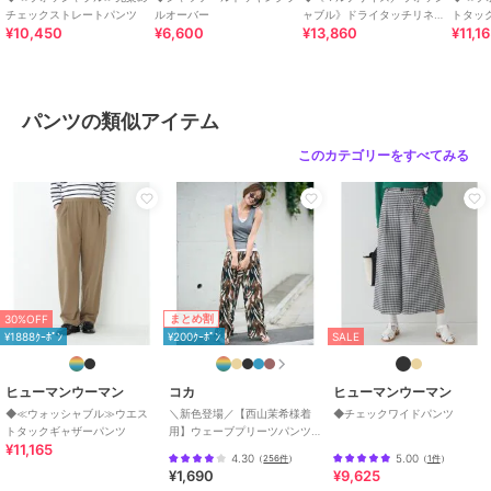
チェックストレートパンツ
ルオーバー
ャブル》ドライタッチリネン
トタッ
ポリエステル素材
/
刺繍
/
ワイ
50%OFF
40%OFF
¥10,450
¥6,600
¥13,860
¥11,1
混ガウチョパン
ド・バギー
/
ストレートパンツ
SALE
¥1888ｸｰﾎﾟﾝ
¥1888ｸｰﾎﾟﾝ
ヒューマンウーマン
ヒューマンウーマン
ヒューマンウーマン
原産国
中国製
◆コットンワッシャーバ
◆サテンストレッチ細身
◆２ＷＡＹストレッチス
レルパンツ
ストレートパンツ
リムテーパードパンツ
パンツの類似アイテム
11,000
10,560
7,975
¥
¥
¥
このカテゴリーをすべてみる
20%OFF
50%OFF
¥1888ｸｰﾎﾟﾝ
¥1888ｸｰﾎﾟﾝ
¥1888ｸｰﾎﾟﾝ
まとめ割
30%OFF
ヒューマンウーマン
ヒューマンウーマン
ヒューマンウーマン
¥1888ｸｰﾎﾟﾝ
¥200ｸｰﾎﾟﾝ
SALE
◆コットンツイルストレ
《名品 ／ マルチサイ
◆《ウォッシャブル》ユ
ッチバレルパンツ
ズ》サッカーファインス
ーティリティベイカーパ
トライプセミワイドパン
ンツ
19,800
15,840
10,725
¥
¥
¥
ヒューマンウーマン
コカ
ヒューマンウーマン
ツ
◆≪ウォッシャブル≫ウエス
＼新色登場／【西山茉希様着
◆チェックワイドパンツ
トタックギャザーパンツ
用】ウェーブプリーツパンツ
¥11,165
全12色 / セルフカット可能
4.30
5.00
（
256件
）
（
1件
）
¥1,690
¥9,625