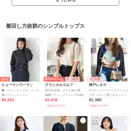
着回し力抜群のシンプルトップス
期間限定SALE
まとめ割
まとめ割
SALE
ヒューマンウーマン
クラシカルエルフ
神戸レタス
◆《ウォッシャブル》ドット
軽やか涼感、さらり抜け感。
UVカットベーシックニットカ
柄ベーシックシャツ
楊柳ベーシックTシャツ(半袖)
ーディガン [ 選べるネック ]
¥9,350
¥2,418
¥2,390
[C6886]
2点以上で10%OFF
2点以上で5%OFF