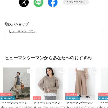
性別タイプ
レディース
SALE
30%OFF
¥1888ｸｰﾎﾟﾝ
¥1888ｸｰﾎﾟﾝ
¥1888ｸｰﾎﾟﾝ
すべてのパンツ
／
パンツ
ヒューマンウーマン
ヒューマンウーマン
ヒューマンウーマン
カラー
ブラックチェック3、ネイビーチ
◆ライトオンス反応染デ
◆《セットアップ可》ツ
《名品 ／ ストレッチ素
ェック3
ニムリラックスパンツ
ィードフラップセミワイ
材》ピケストレッチ細身
ド
ストレートパンツ
19,800
11,000
12,320
¥
¥
¥
取扱いショップ
サイズ
Ｍ
素材
（表生地）コットン 100%（刺し
ゅう糸）ポリエステル 100%（部
分使い）ナイロン 100%（裏生
地）コットン 100%
商品のお取り扱い方法
ヒューマンウーマンからあなたへのおすすめ
お手入れ
40℃非常に弱い 漂白× アイロン15
SALE
SALE
¥1888ｸｰﾎﾟﾝ
0℃ ドライ弱い タンブル乾燥× 吊
ヒューマンウーマン
ヒューマンウーマン
ヒューマンウーマン
り干し ウェット非常に弱い
◆《ウォッシャブル》チ
◆チェックワイドパンツ
◆《接触冷感 ／ 吸水速
ノガウチョ
乾 ／ マルチサイズ》 シ
9,625
¥
特徴
すべてのパンツ
ェルタリングセミワイド
9,900
18,700
¥
¥
ナイロン
/
綿・コットン素材
/
ポリエステル素材
/
刺繍
/
ワイ
ド・バギー
/
ストレートパンツ
50%OFF
30%OFF
30%OF
¥1888ｸｰﾎﾟﾝ
SALE
¥1888ｸｰﾎﾟﾝ
¥1888ｸ
パンツ
ヒューマンウーマン
ヒューマンウーマン
ヒューマンウーマン
ヒュ
ナイロン
/
綿・コットン素材
/
◆≪ウォッシャブル≫先染め
◆シャツテールドッキングプ
◆《マルチサイズ／ウォッシ
◆≪ウ