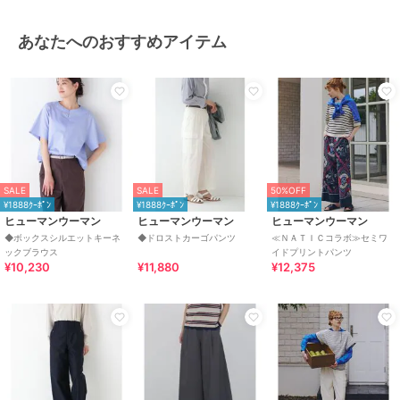
あなたへのおすすめアイテム
SALE
SALE
50%OFF
¥1888ｸｰﾎﾟﾝ
¥1888ｸｰﾎﾟﾝ
¥1888ｸｰﾎﾟﾝ
ヒューマンウーマン
ヒューマンウーマン
ヒューマンウーマン
◆ボックスシルエットキーネ
◆ドロストカーゴパンツ
≪ＮＡＴＩＣコラボ≫セミワ
ックブラウス
イドプリントパンツ
¥10,230
¥11,880
¥12,375