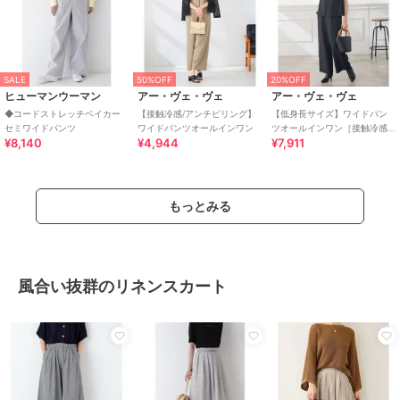
SALE
50%OFF
20%OFF
ヒューマンウーマン
アー・ヴェ・ヴェ
アー・ヴェ・ヴェ
◆コードストレッチベイカー
【接触冷感/アンチピリング】
【低身長サイズ】ワイドパン
セミワイドパンツ
ワイドパンツオールインワン
ツオールインワン［接触冷感/
¥8,140
¥4,944
¥7,911
アンチピリング］
もっとみる
風合い抜群のリネンスカート