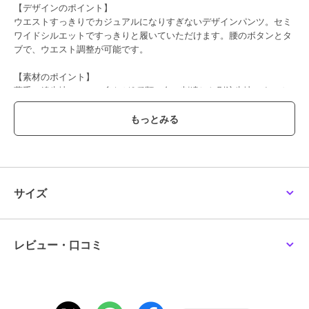
【デザインのポイント】
ヒューマンウーマン
ヒューマンウーマン
ヒューマンウーマン
ウエストすっきりでカジュアルになりすぎないデザインパンツ。セミ
◆《マルチサイズ ／ UV
◆《Good Price ／ 洗え
◆《洗える》 綿麻ライ
ワイドシルエットですっきりと履いていただけます。腰のボタンとタ
カット・接触冷感》麻調
る》 カットソーガウチ
トオンスデニムワイドパ
合繊タックセミワイドパ
ョ
ンツ
ブで、ウエスト調整が可能です。
11,880
15,950
13,090
¥
¥
¥
ン
【素材のポイント】
薄手の綿生地にモール糸など3種類の色で刺繍した別注生地です。カ
ジュアルながらワントーンチェックで大人っぽく着用できる柄パンツ
です。
【おすすめコーディネート】
30%OFF
50%OFF
Tシャツやカットソーとスタイリングしてキレイ目カジュアルなコー
¥1888ｸｰﾎﾟﾝ
¥1888ｸｰﾎﾟﾝ
ディネートがおすすめです。
ヒューマンウーマン
ヒューマンウーマン
ヒューマンウーマン
透け感／なし|裏地／あり|光沢／なし|生地の厚さ／普通|伸縮性／な
◆《吸湿速乾 ／ マルチ
◆≪ウォッシャブル≫ウ
◆《ウォッシャブル／マ
サイズ
サイズ》 クールマック
エストタックギャザーパ
ルチサイズ》コードスト
し|シルエット／スタンダード
スサッカーガウチョパン
ンツ
レッチガウチョパンツ
18,700
11,165
9,350
¥
¥
¥
ツ
レビュー・口コミ
ブランド
ヒューマンウーマン
ショップ
ヒューマンウーマン
商品カテゴリ
すべてのパンツ
／
パンツ