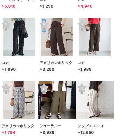
5,610
1,290
4,940
￥
￥
￥
コカ
アメリカンホリック
コカ
1,690
3,290
1,989
￥
￥
￥
アメリカンホリック
シューラルー
シップス エニィ
1,794
3,989
12,650
￥
￥
￥