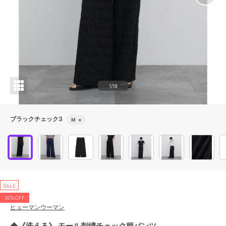
1/18
ブラックチェック3
Ｍ
×
SALE
30%OFF
ヒューマンウーマン
◆《洗える》 モール刺繍チェック柄パンツ