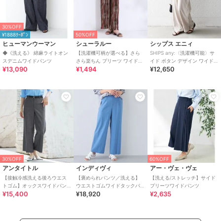
30%OFF
¥1888ｸｰﾎﾟﾝ
50%OFF
ヒューマンウーマン
シューラルー
シップス エニィ
◆《洗える》 綿麻ライトオン
【洗濯機可柄が選べる】さら
SHIPS any:〈洗濯機可能〉サ
スデニムワイドパンツ
さら楽ちん プリーツ ワイドパ
イド ボタン デザイン ワイド
¥13,090
¥1,494
¥12,650
ンツ
イージー パンツ
30%OFF
60%OFF
アンタイトル
インディヴィ
アー・ヴェ・ヴェ
【接触冷感洗える後ろウエス
【褒められパンツ／洗える】
【洗える/ストレッチ】サイド
トゴム】オックスワイドパン
ウエストゴムワイドタックパ
プリーツワイドパンツ
¥15,400
¥18,920
¥2,635
ツ
ンツ