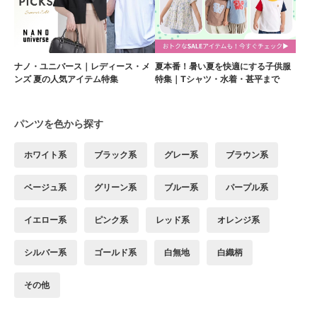
ナノ・ユニバース｜レディース・メ
夏本番！暑い夏を快適にする子供服
ンズ 夏の人気アイテム特集
特集｜Tシャツ・水着・甚平まで
パンツを色から探す
ホワイト系
ブラック系
グレー系
ブラウン系
ベージュ系
グリーン系
ブルー系
パープル系
イエロー系
ピンク系
レッド系
オレンジ系
シルバー系
ゴールド系
白無地
白織柄
その他