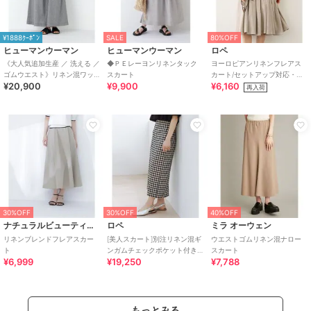
¥1888ｸｰﾎﾟﾝ
SALE
80%OFF
ヒューマンウーマン
ヒューマンウーマン
ロペ
《大人気追加生産 ／ 洗える ／
◆ＰＥレーヨンリネンタック
ヨーロピアンリネンフレアス
ゴムウエスト》リネン混ワッ
スカート
カート/セットアップ対応・イ
¥20,900
¥9,900
¥6,160
シャータック
ージーケア
再入荷
30%OFF
30%OFF
40%OFF
ナチュラルビューティーベーシック
ロペ
ミラ オーウェン
リネンブレンドフレアスカー
[美人スカート]別注リネン混ギ
ウエストゴムリネン混ナロー
ト
ンガムチェックポケット付き
スカート
¥6,999
¥19,250
¥7,788
タイトスカート/イージーケア
もっとみる