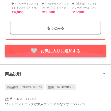
◆《マルチサイズ／ウォ
◆《マルチサイズ／ウォ
◆《洗える》 インドシ
ッシャブル》ライトモー
ッシャブル》ドライタッ
フリーガウチョパンツ
ルスキンセミワイドパン
チリネン混ガウチョパン
9,900
13,860
15,180
¥
¥
¥
もっとみる
50%OFF
お気に入りに追加する
¥1888ｸｰﾎﾟﾝ
¥1888ｸｰﾎﾟﾝ
¥1888ｸｰﾎﾟﾝ
ヒューマンウーマン
ヒューマンウーマン
ヒューマンウーマン
《洗える ／ マルチサイ
≪ＮＡＴＩＣコラボ≫セ
◆《名品 ／ 接触冷感 ／
ズ》マリンディテールガ
ミワイドプリントパンツ
UVカット ／ 洗える》
ウチョパンツ
クールマックスストレー
15,950
12,375
18,700
¥
¥
¥
商品説明
ト
商品番号：CG024-60076
型番：0776130605
[型番：0776130605]
ワントーンチェックが大人カジュアルなデザインパンツ
40%OFF
30%OFF
¥1888ｸｰﾎﾟﾝ
¥1888ｸｰﾎﾟﾝ
¥1888ｸｰﾎﾟﾝ