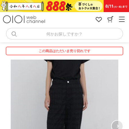
コ
ン
テ
ン
ツ
へ
何かお探しですか？
ス
キ
ッ
この商品はただいま売り切れです
プ