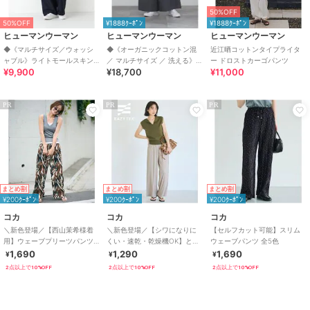
50%OFF
50%OFF
¥1888ｸｰﾎﾟﾝ
¥1888ｸｰﾎﾟﾝ
ヒューマンウーマン
ヒューマンウーマン
ヒューマンウーマン
◆《マルチサイズ／ウォッシ
◆《オーガニックコットン混
近江晒コットンタイプライタ
ャブル》ライトモールスキン
／ マルチサイズ ／ 洗える》
ー ドロストカーゴパンツ
¥9,900
¥18,700
¥11,000
セミワイドパン
コットンポリ
PR
PR
PR
まとめ割
まとめ割
まとめ割
¥200ｸｰﾎﾟﾝ
¥200ｸｰﾎﾟﾝ
¥200ｸｰﾎﾟﾝ
コカ
コカ
コカ
＼新色登場／【西山茉希様着
＼新色登場／【シワになりに
【セルフカット可能】スリム
用】ウェーブプリーツパンツ
くい・速乾・乾燥機OK】とろ
ウェーブパンツ 全5色
全12色 / セルフカット可能
みリブリラックスパンツ 全4色
1,690
1,290
1,690
¥
¥
¥
2点以上で10%OFF
2点以上で10%OFF
2点以上で10%OFF