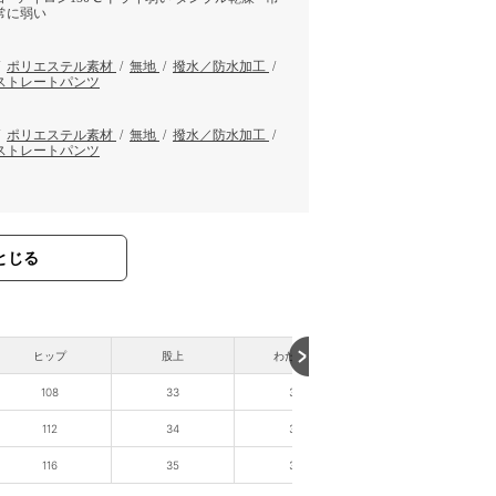
常に弱い
/
ポリエステル素材
/
無地
/
撥水／防水加工
/
ストレートパンツ
/
ポリエステル素材
/
無地
/
撥水／防水加工
/
ストレートパンツ
とじる
ヒップ
股上
わたり幅
裾幅
108
33
35
37
112
34
36
38
116
35
38
39