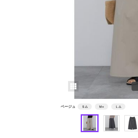
ベージュ
Ｓ
△
Ｍ
×
Ｌ
△