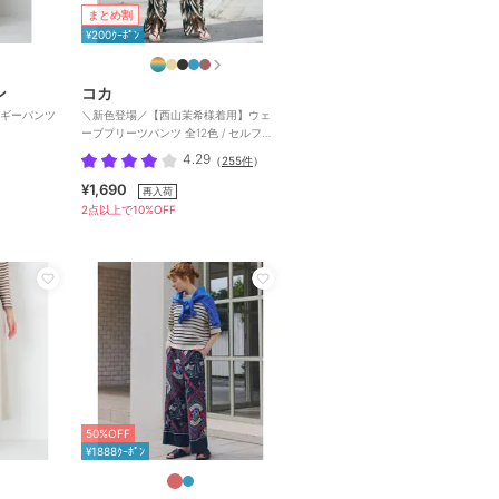
まとめ割
¥200ｸｰﾎﾟﾝ
ン
コカ
ギーパンツ
＼新色登場／【西山茉希様着用】ウェ
ーブプリーツパンツ 全12色 / セルフカ
ット可能
4.29
（
255件
）
¥1,690
再入荷
2点以上で10%OFF
50%OFF
¥1888ｸｰﾎﾟﾝ