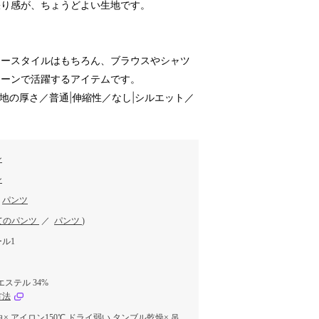
張り感が、ちょうどよい生地です。
リースタイルはもちろん、ブラウスやシャツ
シーンで活躍するアイテムです。
生地の厚さ／普通|伸縮性／なし|シルエット／
ン
ン
／
パンツ
てのパンツ
／
パンツ
)
ル1
エステル 34%
方法
白× アイロン150℃ ドライ弱い タンブル乾燥× 吊