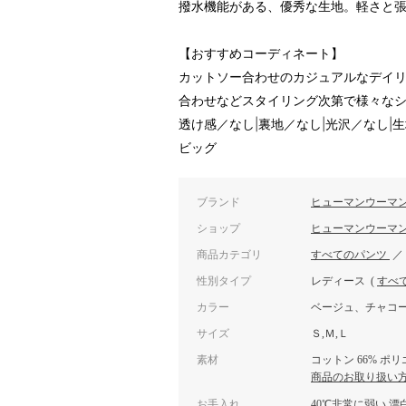
撥水機能がある、優秀な生地。軽さと
【おすすめコーディネート】
カットソー合わせのカジュアルなデイ
合わせなどスタイリング次第で様々な
透け感／なし|裏地／なし|光沢／なし|
ビッグ
ブランド
ヒューマンウーマ
ショップ
ヒューマンウーマ
商品カテゴリ
すべてのパンツ
性別タイプ
レディース
(
すべ
カラー
ベージュ、チャコー
サイズ
Ｓ,Ｍ,Ｌ
素材
コットン 66% ポリ
商品のお取り扱い
お手入れ
40℃非常に弱い 漂