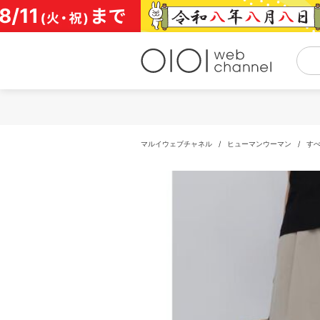
コ
ン
テ
ン
ツ
へ
ス
キ
ッ
プ
マルイウェブチャネル
/
ヒューマンウーマン
/
す