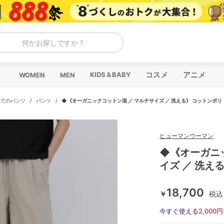
何かお探しですか？
コスメ
アニメ
KIDS＆BABY
WOMEN
MEN
べてのパンツ
/
パンツ
/
◆《オーガニックコットン混 ／ マルチサイズ ／ 洗える》 コットンポリ
ヒューマンウーマン
◆《オーガニ
イズ ／ 洗え
18,700
￥
税込
今すぐ使える
2,000円