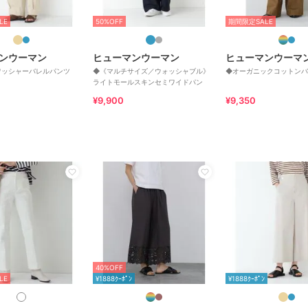
LE
50%OFF
期間限定SALE
ンウーマン
ヒューマンウーマン
ヒューマンウーマ
ワッシャーバレルパンツ
◆《マルチサイズ／ウォッシャブル》
◆オーガニックコットンバ
ライトモールスキンセミワイドパン
¥9,900
¥9,350
40%OFF
LE
¥1888ｸｰﾎﾟﾝ
¥1888ｸｰﾎﾟﾝ