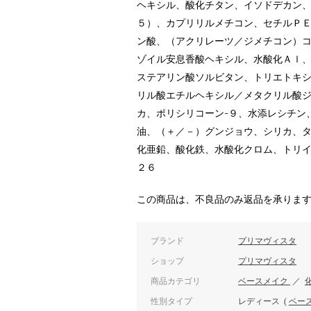
ヘキシル、酸化チタン、イソドデカン、
５）、カプリリルメチコン、セチルＰＥ
ン酸、（アクリレーツ／ジメチコン）
ゾイル安息香酸ヘキシル、水酸化Ａｌ
ステアリン酸ソルビタン、トリエトキ
リル酸エチルヘキシル／メタクリル酸
カ、ポリシリコーン-９、水添レシチン
油、（＋／－）グンジョウ、シリカ、
化亜鉛、酸化鉄、水酸化クロム、トリ
２６
この商品は、不良品のみ返品を承りま
ブランド
プリマヴィスタ
ショップ
プリマヴィスタ
商品カテゴリ
ベースメイク
／
性別タイプ
レディース
(
ベー