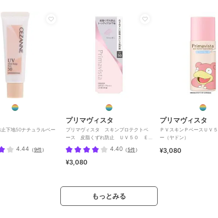
プリマヴィスタ
プリマヴィスタ
止下地50ナチュラルベー
プリマヴィスタ スキンプロテクトベ
ＰＶスキンＰベースＵＶ５
ース 皮脂くずれ防止 ＵＶ５０ Ｅ
ー（ヤドン）
Ｘ ラベンダー
4.44
4.40
（
9件
）
（
5件
）
¥3,080
¥3,080
もっとみる