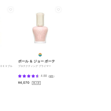
ポール ＆ ジョー ボーテ
０ＥＸブル
プロテクティング プライマー
4.88
（
9件
）
¥4,070
再入荷