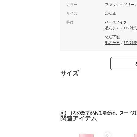
カラー
フレッシュグリー
サイズ
25.0mL
特徴
ベースメイク
毛穴ケア
/
UV対策
化粧下地
毛穴ケア
/
UV対策
サイズ
※ ( )内の数字がある場合は、ヌード
関連アイテム