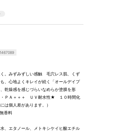
467089
ぬく。みずみずしい感触 毛穴レス肌、くず
でも、心地よくキレイが続く「オールデイプ
ら、乾燥感を感じづらいなめらか塗膜を形
０・ＰＡ＋＋＋ ＵＶ耐水性★ １０時間化
果には個人差があります。）
無香料
、水、エタノール、メトキシケイヒ酸エチル