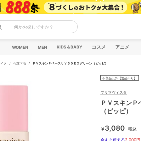
何かお探しですか？
コスメ
アニメ
KIDS＆BABY
WOMEN
MEN
メイク
/
化粧下地
/
ＰＶスキンＰベースＵＶ５０ＥＸグリーン（ピッピ）
不良品以外【返品不可】
プリマヴィスタ
ＰＶスキンＰ
（ピッピ）
3,080
￥
税込
今すぐ使える
2,000円