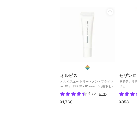
オルビス
セザンヌ
オルビスユー トリートメントプライマ
皮脂テカリ防
ー 30g SPF50・PA+++ （化粧下地）
ジュ
4.50
（
48件
）
¥1,760
¥858