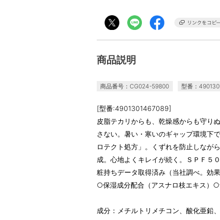
商品説明
商品番号：CG024-59800
型番：4901301
[型番:4901301467089]
皮脂テカリからも、乾燥感からも守り
さない。暑い・寒いのギャップ環境下
ロテクト処方」。くずれを防止しなが
成。心地よくキレイが続く。ＳＰＦ５
粧持ちデータ取得済み（当社調べ。効
○保湿成分配合（アスナロ枝エキス）○
成分：メチルトリメチコン、酸化亜鉛