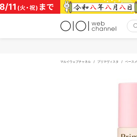
コ
ン
テ
ン
ツ
へ
ス
キ
ッ
プ
マルイウェブチャネル
/
プリマヴィスタ
/
ベース