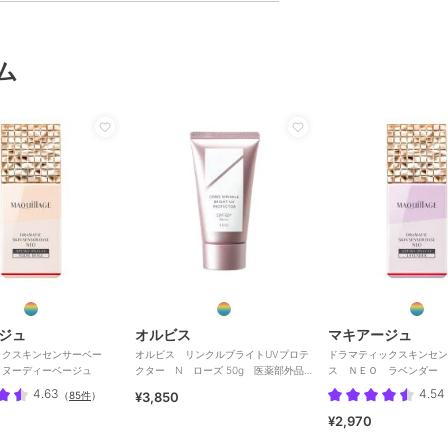
ム
ジュ
オルビス
マキアージュ
ックスキンセンサーベー
オルビス リンクルブライトUVプロテ
ドラマティックスキンセン
 ヌーディーベージュ
クター N ローズ 50g 医薬部外品
ス ＮＥＯ ラベンダー
（顔用日焼け止め）
4.63
4.54
（
85件
）
¥3,850
¥2,970