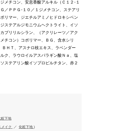
ジメチコン、安息香酸アルキル（Ｃ１２-１
Ｇ／ＰＰＧ-１０／１ジメチコン、ステアリ
コポリマー、ジエチルアミノヒドロキシベン
、ジステアルジモニウムヘクトライト、イソ
シカプリリルシラン、（アクリレーツ／アク
ジメチコン）コポリマー、ＢＧ、含水シリ
、ＢＨＴ、アスナロ枝エキス、ラベンダー
タルク、ラウロイルアスパラギン酸Ｎａ、塩
イソステアリン酸イソプロピルチタン、赤２
す
化粧下地
スメイク
／
化粧下地
)