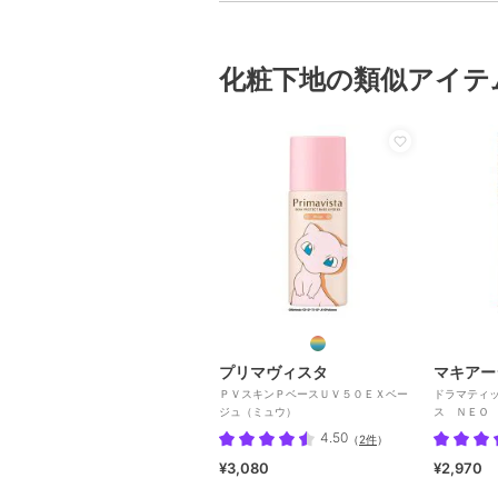
化粧下地の類似アイテ
プリマヴィスタ
マキアー
ＰＶスキンＰベースＵＶ５０ＥＸベー
ドラマティ
ジュ（ミュウ）
ス ＮＥＯ
4.50
（
2件
）
¥3,080
¥2,970