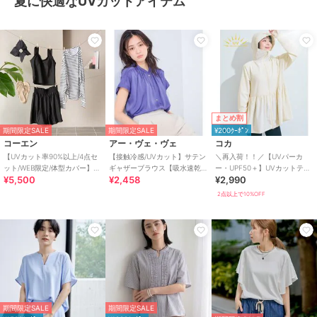
夏に快適なUVカットアイテム
まとめ割
期間限定SALE
期間限定SALE
¥200ｸｰﾎﾟﾝ
コーエン
アー・ヴェ・ヴェ
コカ
【UVカット率90%以上/4点セ
【接触冷感/UVカット】サテン
＼再入荷！！／【UVパーカ
ット/WEB限定/体型カバー】シ
ギャザーブラウス【吸水速乾/
ー・UPF50＋】UVカットティ
¥5,500
¥2,458
¥2,990
ュシュ付きアソートスイムウ
イージーケア】
アードパーカー 全4色
エア（イン
2点以上で10%OFF
期間限定SALE
期間限定SALE