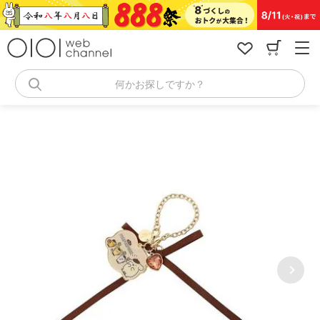
コ
ン
テ
ン
ツ
へ
何かお探しですか？
ス
キ
ッ
プ