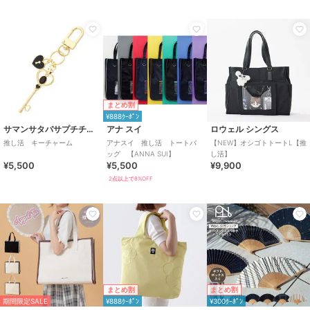
まとめ割
¥888ｸｰﾎﾟﾝ
サマンサタバサプチチョイス
アナ スイ
ロウェル シングス
推し活 キーチャーム
アナスイ 推し活 トートバ
【NEW】オシゴトトートL【推
ッグ 【ANNA SUI】
し活】
¥5,500
¥5,500
¥9,900
2点以上で8%OFF
まとめ割
まとめ割
期間限定SALE
¥888ｸｰﾎﾟﾝ
¥300ｸｰﾎﾟﾝ