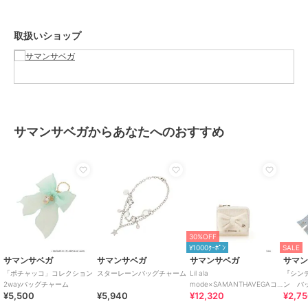
商品のお取り扱い方法
原産国
中国
取扱いショップ
サマンサベガからあなたへのおすすめ
30%OFF
¥1000ｸｰﾎﾟﾝ
SALE
サマンサベガ
サマンサベガ
サマンサベガ
サマ
「ポチャッコ」コレクション
スターレーンバッグチャーム
Lil ala
『シン
2wayバッグチャーム
mode×SAMANTHAVEGAコ
ン バ
¥5,500
¥5,940
¥12,320
¥2,7
レクション 二つ折財布