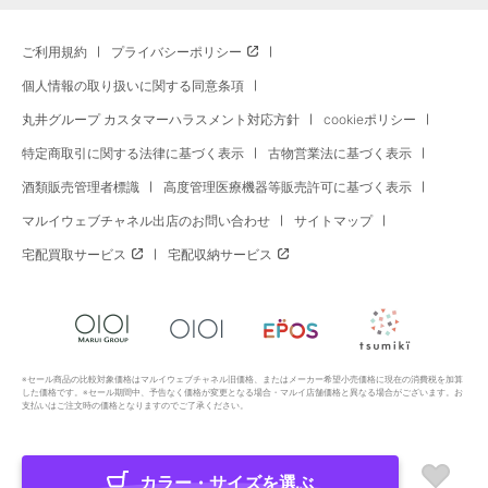
ご利用規約
プライバシーポリシー
個人情報の取り扱いに関する同意条項
丸井グループ カスタマーハラスメント対応方針
cookieポリシー
特定商取引に関する法律に基づく表示
古物営業法に基づく表示
酒類販売管理者標識
高度管理医療機器等販売許可に基づく表示
マルイウェブチャネル出店のお問い合わせ
サイトマップ
宅配買取サービス
宅配収納サービス
※セール商品の比較対象価格はマルイウェブチャネル旧価格、またはメーカー希望小売価格に現在の消費税を加算
した価格です。※セール期間中、予告なく価格が変更となる場合・マルイ店舗価格と異なる場合がございます。お
支払いはご注文時の価格となりますのでご了承ください。
カラー・サイズを選ぶ
Copyright All Rights Reserved. MARUI Co., Ltd