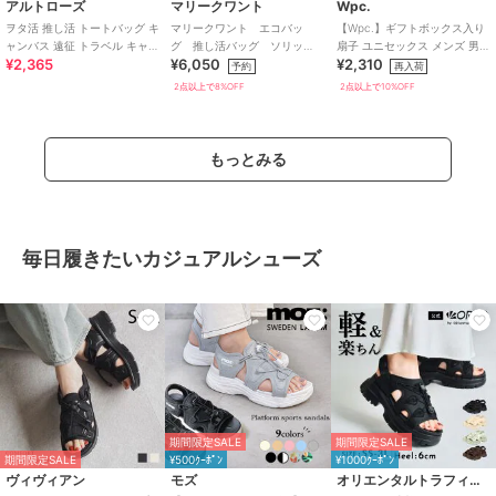
アルトローズ
マリークワント
Wpc.
ヲタ活 推し活 トートバッグ キ
マリークワント エコバッ
【Wpc.】ギフトボックス入り
ャンバス 遠征 トラベル キャリ
グ 推し活バッグ ソリッ
扇子 ユニセックス メンズ 男性
¥2,365
¥6,050
¥2,310
ーオン
ド 【MARY QUANT】
プレゼント ギフト 扇子 うちわ
予約
再入荷
2点以上で8%OFF
2点以上で10%OFF
もっとみる
毎日履きたいカジュアルシューズ
期間限定SALE
期間限定SALE
期間限定SALE
¥500ｸｰﾎﾟﾝ
¥1000ｸｰﾎﾟﾝ
ヴィヴィアン
モズ
オリエンタルトラフィック