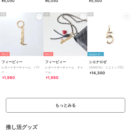
¥6,050
¥6,050
¥5,500
ンデレラ)
PR
PR
PR
SALE
SALE
¥888ｸｰﾎﾟﾝ
フィービィー
フィービィー
シエナロゼ
レタードキーチャーム パワ
レタードキーチャーム チャ
UNMEISU・ミニトップ[5]
ー
ーム
14,300
¥
1,980
1,980
¥
¥
もっとみる
推し活グッズ