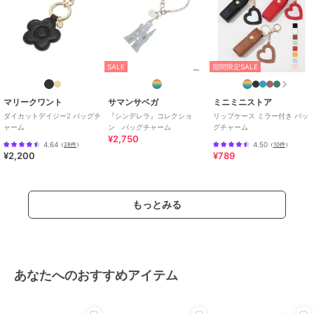
SALE
期間限定SALE
マリークワント
サマンサベガ
ミニミニストア
ダイカットデイジー2 バッグチ
『シンデレラ』コレクショ
リップケース ミラー付き バッ
ャーム
ン バッグチャーム
グチャーム
¥2,750
4.64
4.50
（
28件
）
（
10件
）
¥2,200
¥789
もっとみる
あなたへのおすすめアイテム