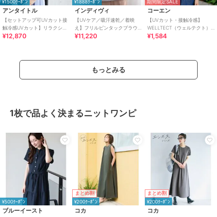
¥1500ｸｰﾎﾟﾝ
¥1888ｸｰﾎﾟﾝ
期間限定SALE
アンタイトル
インディヴィ
コーエン
【セットアップ可UVカット接
【UVケア／吸汗速乾／着映
【UVカット・接触冷感】
触冷感UVカット】リラクシー
え】フリルピンタックブラウ
WELLTECT（ウェルテクト）
¥12,870
¥11,220
¥1,584
キーVネックブラウス
ス
USAコットン フレアスリーブ
Tシャツ（イ
もっとみる
1枚で品よく決まるニットワンピ
まとめ割
まとめ割
¥500ｸｰﾎﾟﾝ
¥200ｸｰﾎﾟﾝ
¥200ｸｰﾎﾟﾝ
ブルーイースト
コカ
コカ