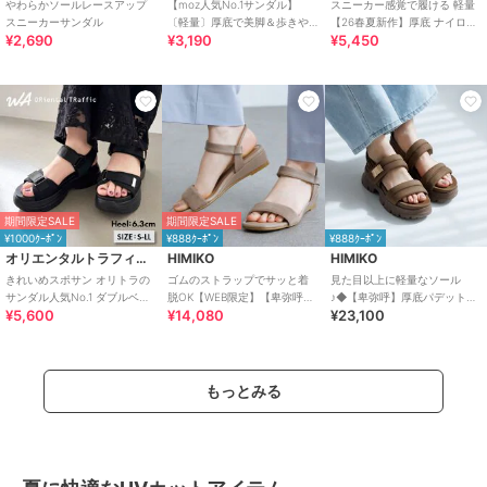
やわらかソールレースアップ
【moz人気No.1サンダル】
スニーカー感覚で履ける 軽量
スニーカーサンダル
〔軽量〕厚底で美脚＆歩きや
【26春夏新作】厚底 ナイロン
¥2,690
¥3,190
¥5,450
すい！疲れにくいフィット感
スポーツサンダル /OT3232
のスポーツサンダル
期間限定SALE
期間限定SALE
¥1000ｸｰﾎﾟﾝ
¥888ｸｰﾎﾟﾝ
¥888ｸｰﾎﾟﾝ
オリエンタルトラフィック
HIMIKO
HIMIKO
きれいめスポサン オリトラの
ゴムのストラップでサッと着
見た目以上に軽量なソール
サンダル人気No.1 ダブルベル
脱OK【WEB限定】【卑弥呼
♪◆【卑弥呼】厚底パデットサ
¥5,600
¥14,080
¥23,100
ト スポーツサンダル /42207
26SS】ゴムストラップサンダ
ンダル/661201
ル/661250
もっとみる