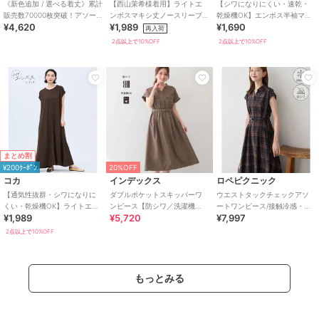
《新色追加 / 選べる着丈》累計
【西山茉希様着用】ライトエ
【シワになりにくい・速乾・
販売数70000枚突破！アソー
ンボスマキシ丈ノースリーブ
乾燥機OK】エンボス半袖マキ
¥4,620
¥1,989
¥1,690
ト柄ワンピース
ワンピース 全4色 / シワになり
シワンピース 全4色
再入荷
にくい・速乾
2点以上で10%OFF
2点以上で10%OFF
まとめ割
¥200ｸｰﾎﾟﾝ
20%OFF
コカ
インデックス
ロペピクニック
【通気性抜群・シワになりに
ダブルポケットスキッパーワ
ウエストタックチェックアソ
くい・乾燥機OK】ライトエン
ンピース【防シワ／洗濯機
ートワンピース/接触冷感・防
¥1,989
¥5,720
¥7,997
ボスマキシロールアップワン
OK】《XS～3L／6col》
シワ・リンクコーデ
ピース 全3色
2点以上で10%OFF
もっとみる