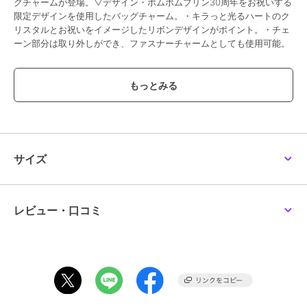
グチャームが登場。▽デザイン・ポムポムプリン30周年をお祝いする
限定デザインを使用したバッグチャーム。・キラっと光るハートのク
リスタルとお祝いをイメージしたリボンデザインがポイント。・チェ
ーン部分は取り外しができ、ファスナーチャームとしても使用可能。
ブランド
サマンサベガ
ショップ
サマンサベガ
商品カテゴリ
アクセサリー・ヘアアクセサリー
／
アクセパーツ・アクセチャー
サイズ
ム
性別タイプ
レディース
アクセサリー・ヘアアクセサリー
／
アクセパーツ・アクセチャー
レビュー・口コミ
ム
カラー
ゴールド
サイズ
FREE
素材
本体（表地1）：ポリエステル 真
鍮 亜鉛合金 エポキシ樹脂 鉄